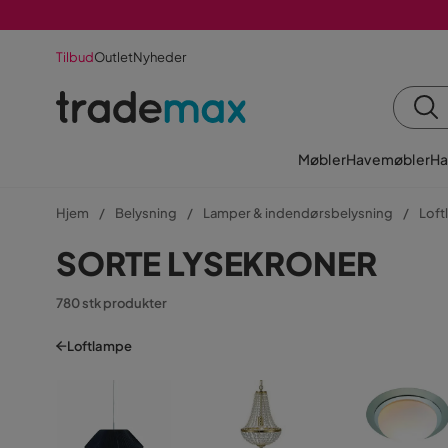
Tilbud
Outlet
Nyheder
Møbler
Havemøbler
Ha
Hjem
Belysning
Lamper & indendørsbelysning
Loft
SORTE LYSEKRONER
780 stk produkter
Loftlampe