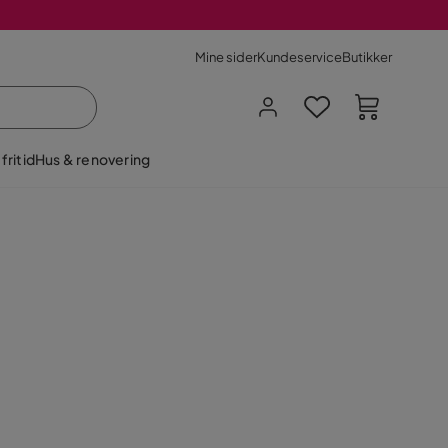
Mine sider
Kundeservice
Butikker
fritid
Hus & renovering