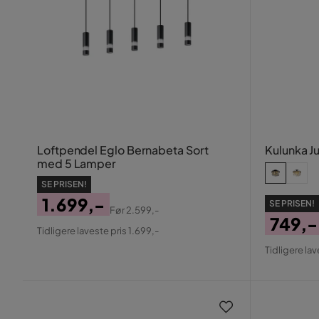
Loftpendel Eglo Bernabeta Sort
Kulunka J
med 5 Lamper
SE PRISEN!
1.699,-
SE PRISEN!
Før
2.599,-
749,-
Pris
Original
Tidligere laveste pris 1.699,-
Pris
Origin
Pris
Tidligere lav
Pris