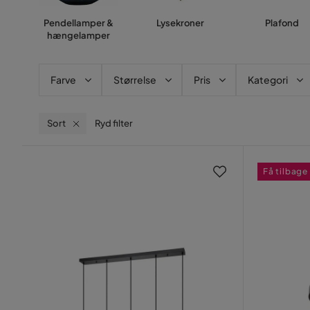
Pendellamper &
Lysekroner
Plafond
hængelamper
Farve
Størrelse
Pris
Kategori
Sort
Ryd filter
Få tilbage