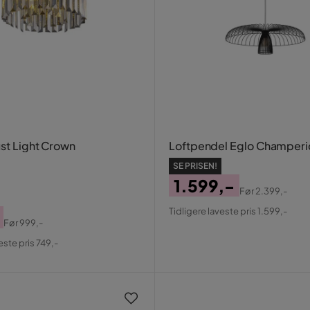
ust Light Crown
Loftpendel Eglo Champeri
SE PRISEN!
1.599,-
Før
2.399,-
Pris
Original
Tidligere laveste pris 1.599,-
Pris
Før
999,-
al
este pris 749,-