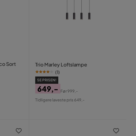
co Sort
Trio Marley Loftslampe
(
1
)
SE PRISEN!
649,-
Før
999,-
Pris
Original
Tidligere laveste pris 649,-
Pris