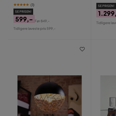
(
1
)
SE PRISEN!
1.299
SE PRISEN!
599,-
Pris
Origin
Før
849,-
Tidligere lav
Pris
Original
Pris
Tidligere laveste pris 599,-
Pris