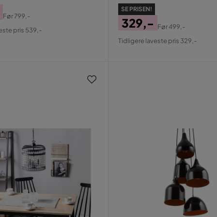
SE PRISEN!
Før
799,-
329,-
al
Før
499,-
este pris 539,-
Pris
Original
Tidligere laveste pris 329,-
Pris