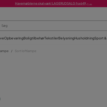
Havemøblerne skal væk! LAGERUDSALG fra 649,- →
ve
Opbevaring
Boligtilbehør
Tekstiler
Belysning
Husholdning
Sport & 
lampe
Sort loftlampe