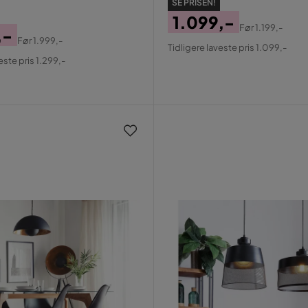
SE PRISEN!
1.099,-
Før
1.199,-
,-
Pris
Original
Før
1.999,-
Tidligere laveste pris 1.099,-
al
Pris
este pris 1.299,-