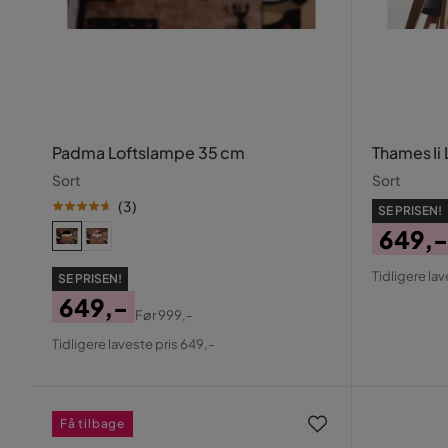
Padma Loftslampe 35 cm
Thames Ii
Sort
Sort
(
3
)
SE PRISEN!
649,-
Pris
Origin
Tidligere lav
SE PRISEN!
Pris
649,-
Før
999,-
Pris
Original
Tidligere laveste pris 649,-
Pris
Få tilbage