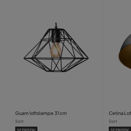
Guam loftslampe 31 cm
Cetina Lo
Sort
Sort
SE PRISEN!
SE PRISEN!