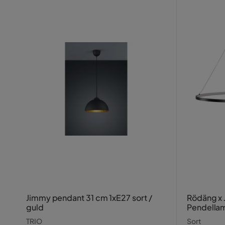
Jimmy pendant 31 cm 1xE27 sort /
Rödäng x 
guld
Pendella
TRIO
Sort