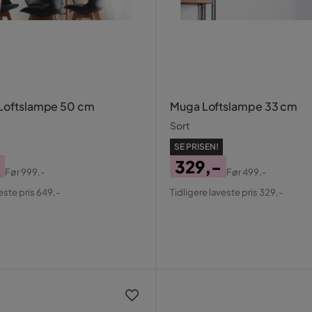
 Loftslampe 50 cm
Muga Loftslampe 33 cm
Sort
SE PRISEN!
329,-
Før
999,-
Før
499,-
al
Pris
Original
este pris 649,-
Tidligere laveste pris 329,-
Pris