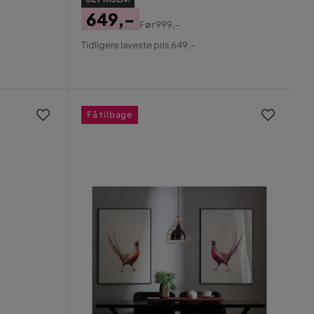
649,-
Før
999,-
Pris
Original
Tidligere laveste pris 649,-
Pris
Få tilbage