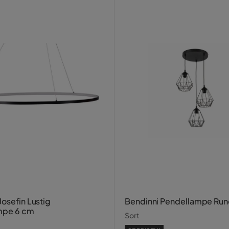
Josefin Lustig
Bendinni Pendellampe Ru
mpe 6 cm
Sort