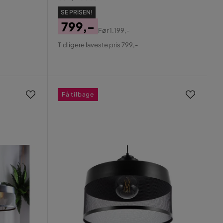
SE PRISEN!
799,-
Før
1.199,-
Pris
Original
Tidligere laveste pris 799,-
Pris
Få tilbage