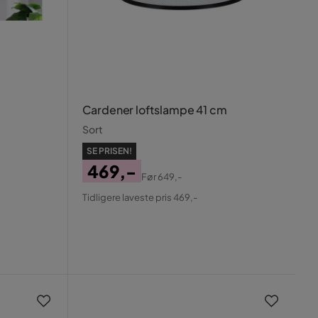
Cardener loftslampe 41 cm
Sort
SE PRISEN!
469,-
Før
649,-
Pris
Original
Tidligere laveste pris 469,-
Pris