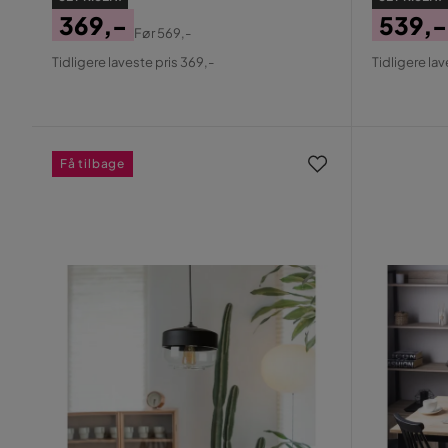
369,-
539,-
Før
569,-
Pris
Original
Pris
Origin
Tidligere laveste pris 369,-
Tidligere lav
Pris
Pris
Få tilbage