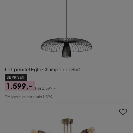
Loftpendel Eglo Champerico Sort
SE PRISEN!
1.599,-
Før
2.399,-
Pris
Original
Tidligere laveste pris 1.599,-
Pris