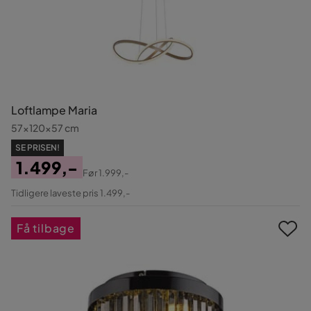
Loftlampe Maria
57x120x57 cm
SE PRISEN!
1.499,-
Før
1.999,-
Pris
Original
Tidligere laveste pris 1.499,-
Pris
Få tilbage