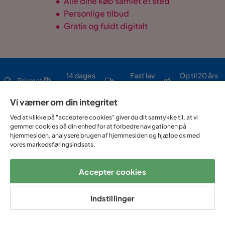
•
Alle dine køb samlet ét sted
•
Personlige tilbud
•
Gratis og fuldt digitalt
14 dages
Fast lav
Op til 20 års
Prismatch
fortrydelse
fragtafgift
garanti
Vi værner om din integritet
Ved at klikke på "acceptere cookies" giver du dit samtykke til, at vi
Hjælp & kontakt
gemmer cookies på din enhed for at forbedre navigationen på
hjemmesiden, analysere brugen af hjemmesiden og hjælpe os med
vores markedsføringsindsats.
Sortiment & tilbud
Accepter cookies
Om Trademax
Indstillinger
Vi findes i flere forskellige lande