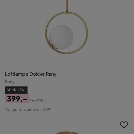
Loftlampe Dolcer Rany
Rany
SE PRISEN!
399,-
Før
599,-
Pris
Original
Tidligere laveste pris 399,-
Pris