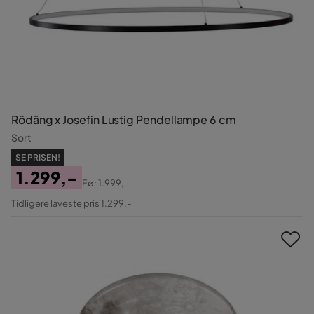
Rödäng x Josefin Lustig Pendellampe 6 cm
Sort
SE PRISEN!
1.299,-
Før
1.999,-
Pris
Original
Tidligere laveste pris 1.299,-
Pris