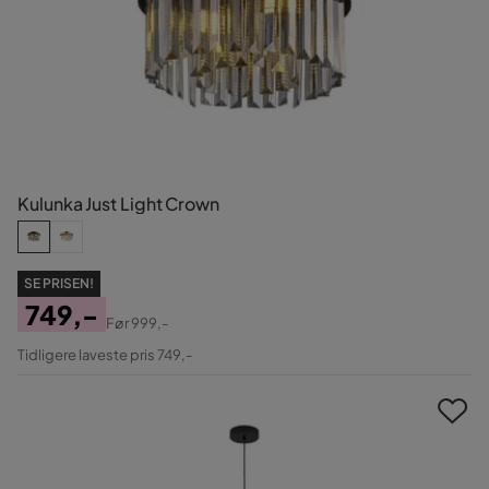
Kulunka Just Light Crown
SE PRISEN!
749,-
Før
999,-
Pris
Original
Tidligere laveste pris 749,-
Pris