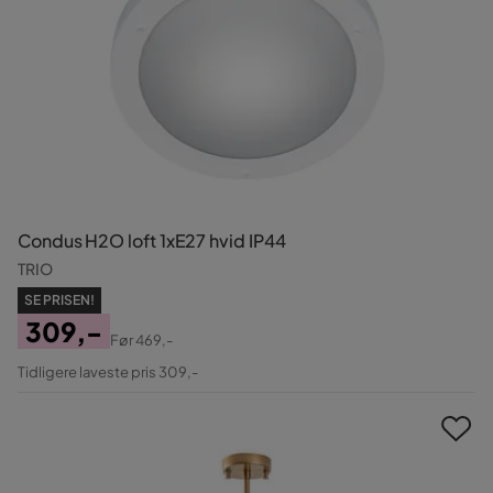
Condus H2O loft 1xE27 hvid IP44
TRIO
SE PRISEN!
309,-
Før
469,-
Pris
Original
Tidligere laveste pris 309,-
Pris