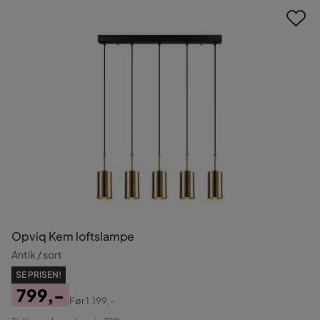
Opviq Kem loftslampe
Antik / sort
SE PRISEN!
799,-
Før
1.199,-
Pris
Original