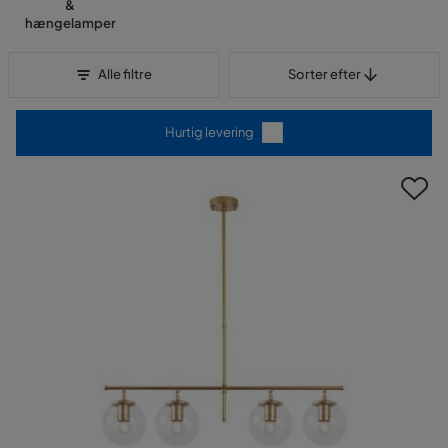
&
hængelamper
Sorter efter
Alle filtre
Sorter efter
Hurtig levering