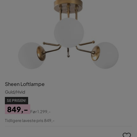
Sheen Loftlampe
Guld/Hvid
SE PRISEN!
849,-
Før
1.299,-
Pris
Original
Tidligere laveste pris 849,-
Pris