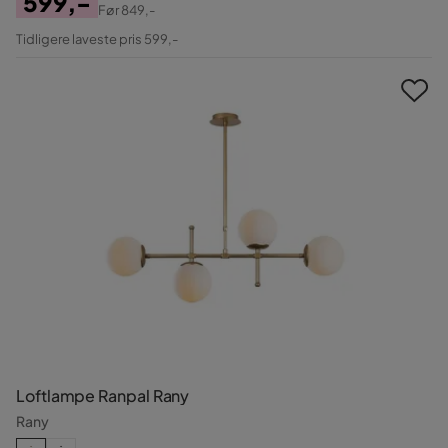
599,-
Før
849,-
Pris
Original
Tidligere laveste pris 599,-
Pris
Loftlampe Ranpal Rany
Rany