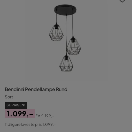
Bendinni Pendellampe Rund
Sort
SE PRISEN!
1.099,-
Før
1.199,-
Pris
Original
Tidligere laveste pris 1.099,-
Pris