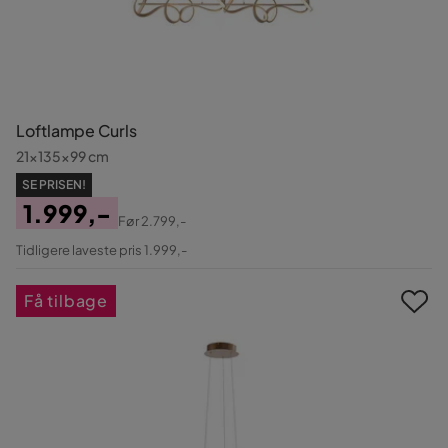
Loftlampe Curls
21x135x99 cm
SE PRISEN!
1.999,-
Før
2.799,-
Pris
Original
Tidligere laveste pris 1.999,-
Pris
Få tilbage