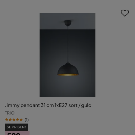
Pris
Jimmy pendant 31 cm 1xE27 sort / guld
TRIO
(
1
)
SE PRISEN!