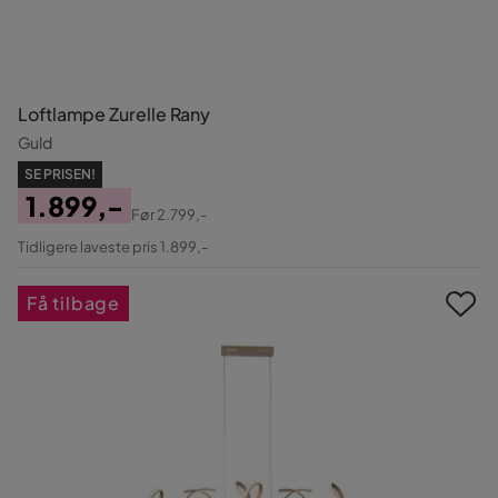
Loftlampe Zurelle Rany
Guld
SE PRISEN!
1.899,-
Før
2.799,-
Pris
Original
Tidligere laveste pris 1.899,-
Pris
Få tilbage