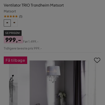
Ventilator TRIO Trondheim Matsort
Matsort
(
1
)
SE PRISEN!
999,-
Før
1.499,-
Pris
Original
Tidligere laveste pris 999,-
Pris
Få tilbage