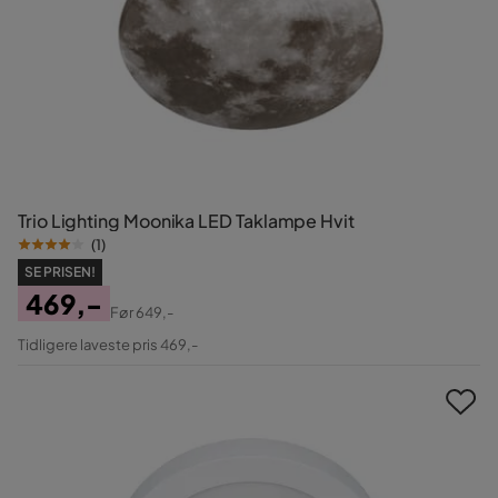
Trio Lighting Moonika LED Taklampe Hvit
(
1
)
SE PRISEN!
469,-
Før
649,-
Pris
Original
Tidligere laveste pris 469,-
Pris