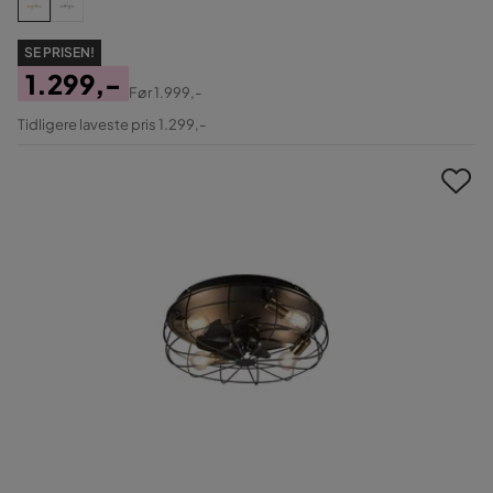
SE PRISEN!
1.299,-
Før
1.999,-
Pris
Original
Tidligere laveste pris 1.299,-
Pris