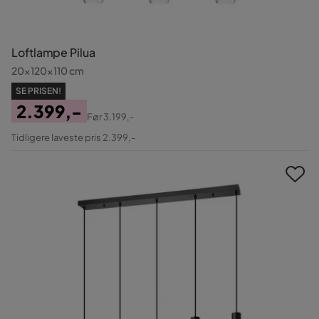
Loftlampe Pilua
20x120x110 cm
SE PRISEN!
2.399,-
Før
3.199,-
Pris
Original
Tidligere laveste pris 2.399,-
Pris