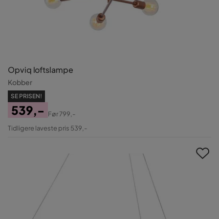
Opviq loftslampe
Kobber
SE PRISEN!
539,-
Før
799,-
Pris
Original
Tidligere laveste pris 539,-
Pris