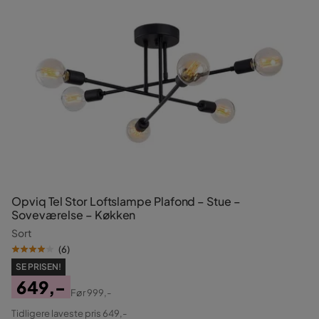
Opviq Tel Stor Loftslampe Plafond – Stue –
Soveværelse – Køkken
Sort
(
6
)
SE PRISEN!
649,-
Før
999,-
Pris
Original
Tidligere laveste pris 649,-