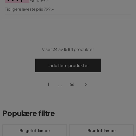
Før
1.199,-
Pris
Original
Tidligere laveste pris 799,-
Pris
Viser
24
av
1584
produkter
Ladd flere produkter
...
1
66
Populære filtre
Beige loftlampe
Brun loftlampe