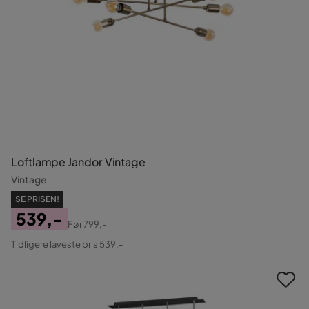
Loftlampe Jandor Vintage
Vintage
SE PRISEN!
539,-
Før
799,-
Pris
Original
Tidligere laveste pris 539,-
Pris