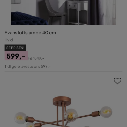
Evans loftslampe 40 cm
Hvid
SE PRISEN!
599,-
Før
849,-
Pris
Original
Tidligere laveste pris 599,-
Pris