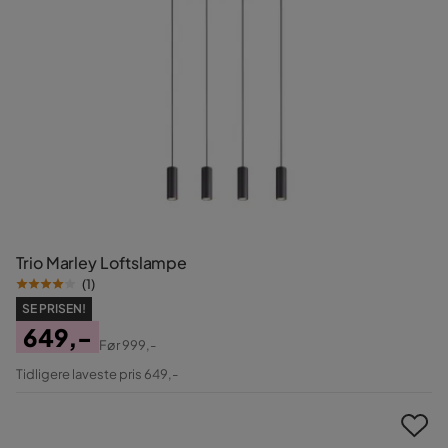
Trio Marley Loftslampe
(
1
)
SE PRISEN!
649,-
Før
999,-
Pris
Original
Tidligere laveste pris 649,-
Pris