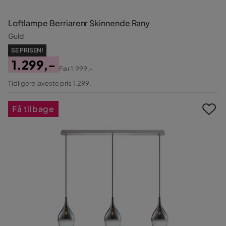
Loftlampe Berriarenr Skinnende Rany
Guld
SE PRISEN!
1.299,-
Før
1.999,-
Pris
Original
Tidligere laveste pris 1.299,-
Pris
Få tilbage