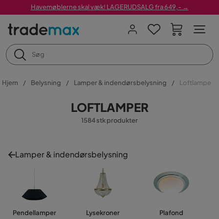
Havemøblerne skal væk! LAGERUDSALG fra 649,- →
Hjem
Belysning
Lamper & indendørsbelysning
Loftlampe
LOFTLAMPER
1584 stk produkter
Lamper & indendørsbelysning
Pendellamper
Lysekroner
Plafond