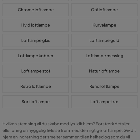
Chrome loftlampe
Grå loftlampe
Hvid loftlampe
Kurvelampe
Loftlampe glas
Loftlampe guld
Loftlampe kobber
Loftlampe messing
Loftlampe stof
Natur loftlampe
Retro loftlampe
Rund loftlampe
Sort loftlampe
Loftlampe træ
Hvilken stemning vil du skabe med lys i dit hjem? Forstærk detaljer
eller bring en hyggelig følelse frem med den rigtige loftlampe. Giv dit
hjem en indretning der smelter sammen til en helhed og som du vil