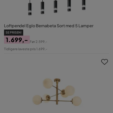
Loftpendel Eglo Bernabeta Sort med 5 Lamper
SE PRISEN!
1.699,-
Før
2.599,-
Pris
Original
Tidligere laveste pris 1.699,-
Pris