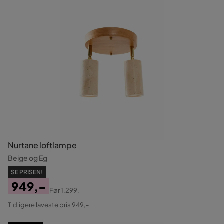
Nurtane loftlampe
Beige og Eg
SE PRISEN!
949,-
Før
1.299,-
Pris
Original
Tidligere laveste pris 949,-
Pris