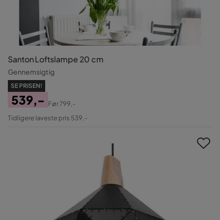
Santon Loftslampe 20 cm
Gennemsigtig
SE PRISEN!
539,-
Før
799,-
Pris
Original
Tidligere laveste pris 539,-
Pris