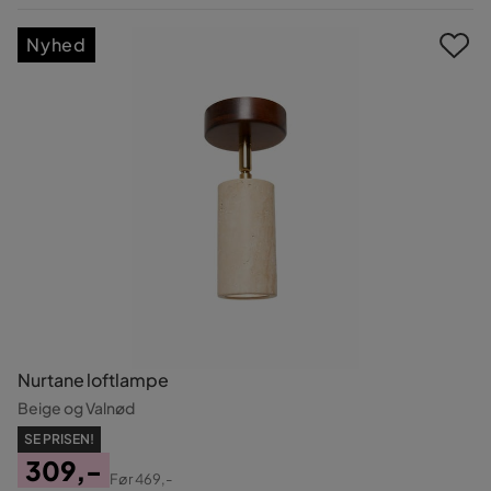
Pris
Nyhed
Nurtane loftlampe
Beige og Valnød
SE PRISEN!
309,-
Før
469,-