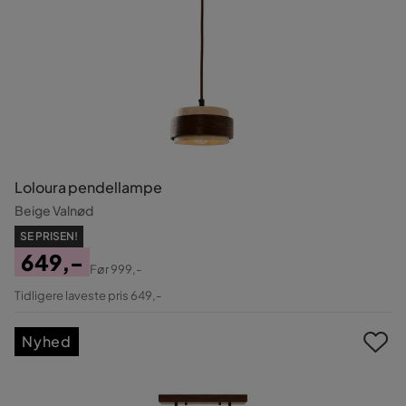
Loloura pendellampe
Beige Valnød
SE PRISEN!
649,-
Før
999,-
Pris
Original
Tidligere laveste pris 649,-
Pris
Nyhed