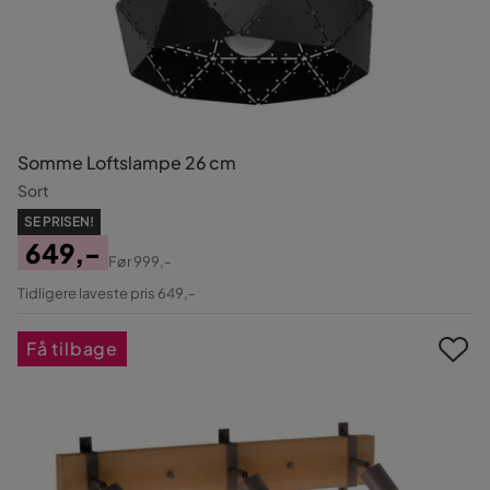
Somme Loftslampe 26 cm
Sort
SE PRISEN!
649,-
Før
999,-
Pris
Original
Tidligere laveste pris 649,-
Pris
Få tilbage