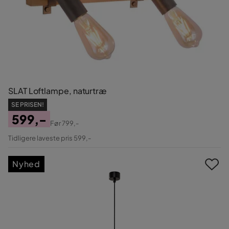
SLAT Loftlampe, naturtræ
SE PRISEN!
599,-
Før
799,-
Pris
Original
Tidligere laveste pris 599,-
Pris
Nyhed