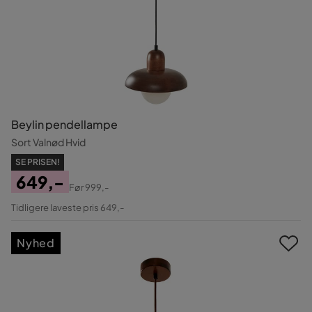
Beylin pendellampe
Sort Valnød Hvid
SE PRISEN!
649,-
Før
999,-
Pris
Original
Tidligere laveste pris 649,-
Pris
Nyhed