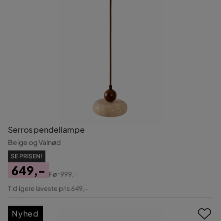
Serros pendellampe
Beige og Valnød
SE PRISEN!
649,-
Før
999,-
Pris
Original
Tidligere laveste pris 649,-
Pris
Nyhed