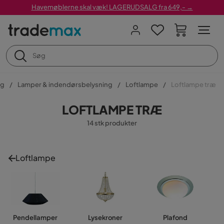
Havemøblerne skal væk! LAGERUDSALG fra 649,- →
ng
Lamper & indendørsbelysning
Loftlampe
Loftlampe træ
LOFTLAMPE TRÆ
14 stk produkter
Loftlampe
Pendellamper
Lysekroner
Plafond