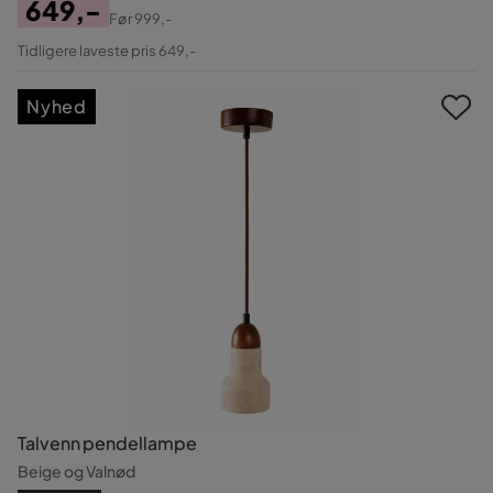
649,-
Før
999,-
Pris
Original
Tidligere laveste pris 649,-
Pris
Nyhed
Talvenn pendellampe
Beige og Valnød