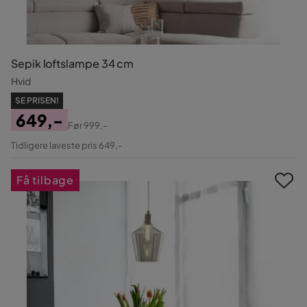
Sepik loftslampe 34 cm
Hvid
SE PRISEN!
649,-
Før
999,-
Pris
Original
Tidligere laveste pris 649,-
Pris
Få tilbage