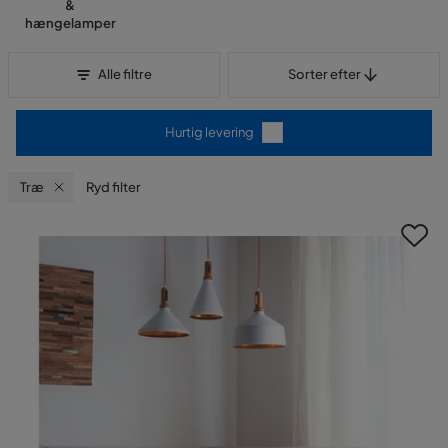
&
hængelamper
Sorter efter
Alle filtre
Sorter efter
Hurtig levering
Træ
Ryd filter