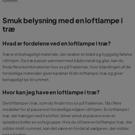
rummet.
Smuk belysning med en loftlampe i
træ
Hvad er fordelene ved en loftlampe i træ?
Træ er et behageligt materiale, der skaber en blød og hyggelig følelse
i dit hjem. Da træ passer sammen med både metal og glas, kan du
finde flere kombinationer hos os på Trademax, hvor blandingen af de
forskellige materialer giver karakter til din loftlampe i træ og giver
behageligt lys til rummet.
Hvor kan jeg have en loftlampe i træ?
De loftlamper i træ, som du finder hos os på Trademax, fås i flere
modeller for at passe ind i forskellige miljøer i dit hjem. En loftlampe i
træ, der hænger ned fra loftet, bliver smuk at placere over et
spisebord eller en sofa gruppe. Hvis du vil have en loftlampe i træ, der
sidder midt i rummet, kan det være en fordel at vælge en, der sidder
tæt på loftet.