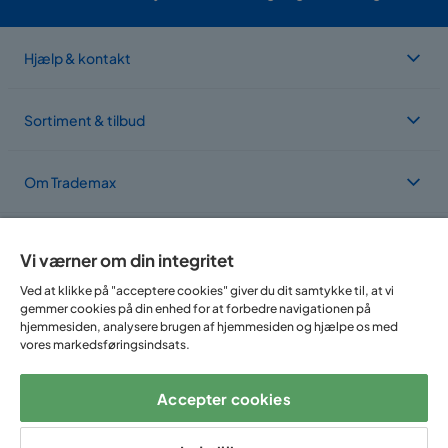
Hjælp & kontakt
Sortiment & tilbud
Om Trademax
Vi findes i flere forskellige lande
Vi værner om din integritet
Ved at klikke på "acceptere cookies" giver du dit samtykke til, at vi
gemmer cookies på din enhed for at forbedre navigationen på
hjemmesiden, analysere brugen af hjemmesiden og hjælpe os med
vores markedsføringsindsats.
Accepter cookies
Følg os på: