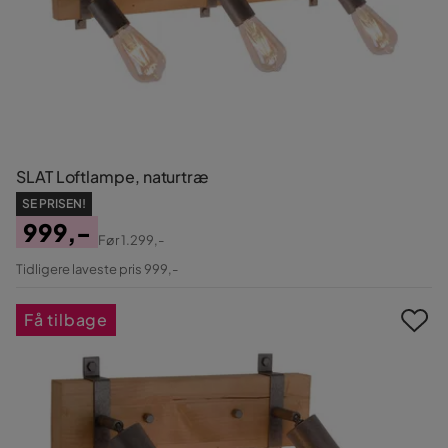
SLAT Loftlampe, naturtræ
SE PRISEN!
999,-
Før
1.299,-
Pris
Original
Tidligere laveste pris 999,-
Pris
Få tilbage