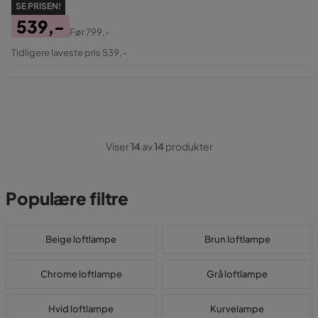
SE PRISEN!
539,-
Før
799,-
Pris
Original
Tidligere laveste pris 539,-
Pris
Viser
14
av
14
produkter
Populære filtre
Beige loftlampe
Brun loftlampe
Chrome loftlampe
Grå loftlampe
Hvid loftlampe
Kurvelampe