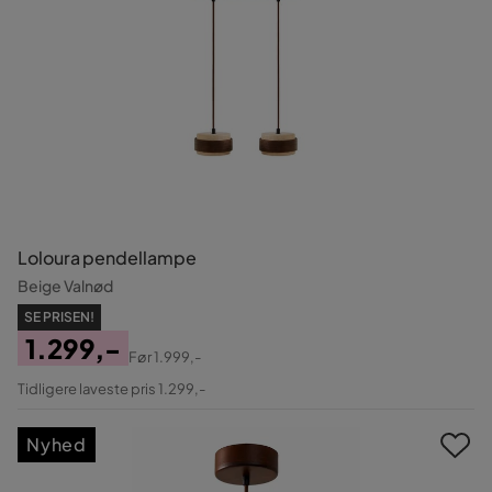
Loloura pendellampe
Beige Valnød
SE PRISEN!
1.299,-
Før
1.999,-
Pris
Original
Tidligere laveste pris 1.299,-
Pris
Nyhed