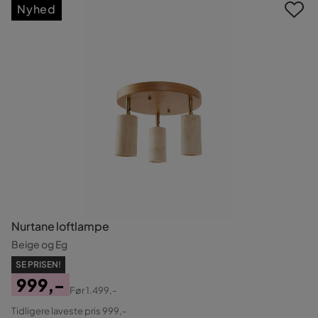
Nyhed
Nurtane loftlampe
Beige og Eg
SE PRISEN!
999,-
Før
1.499,-
Pris
Original
Tidligere laveste pris 999,-