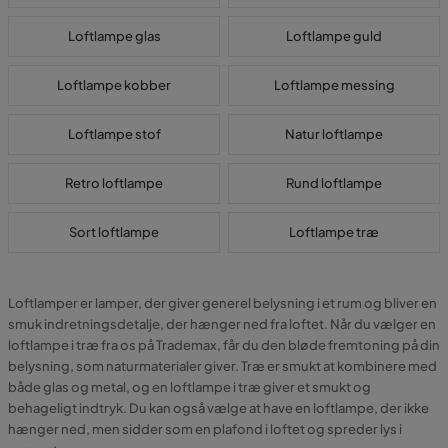
Loftlampe glas
Loftlampe guld
Loftlampe kobber
Loftlampe messing
Loftlampe stof
Natur loftlampe
Retro loftlampe
Rund loftlampe
Sort loftlampe
Loftlampe træ
Loftlamper er lamper, der giver generel belysning i et rum og bliver en
smuk indretningsdetalje, der hænger ned fra loftet. Når du vælger en
loftlampe i træ fra os på Trademax, får du den bløde fremtoning på din
belysning, som naturmaterialer giver. Træ er smukt at kombinere med
både glas og metal, og en loftlampe i træ giver et smukt og
behageligt indtryk. Du kan også vælge at have en loftlampe, der ikke
hænger ned, men sidder som en plafond i loftet og spreder lys i