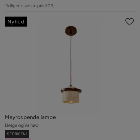
Pris
Original
Tidligere laveste pris 309,-
Pris
Nyhed
Meyros pendellampe
Beige og Valnød
SE PRISEN!