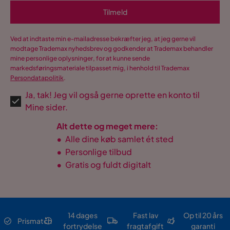
Tilmeld
Ved at indtaste min e-mailadresse bekræfter jeg, at jeg gerne vil
modtage Trademax nyhedsbrev og godkender at Trademax behandler
mine personlige oplysninger, for at kunne sende
markedsføringsmateriale tilpasset mig, i henhold til Trademax
Persondatapolitik
.
Ja, tak! Jeg vil også gerne oprette en konto til
Mine sider.
Alt dette og meget mere:
•
Alle dine køb samlet ét sted
•
Personlige tilbud
•
Gratis og fuldt digitalt
14 dages
Fast lav
Op til 20 års
Prismatch
fortrydelse
fragtafgift
garanti