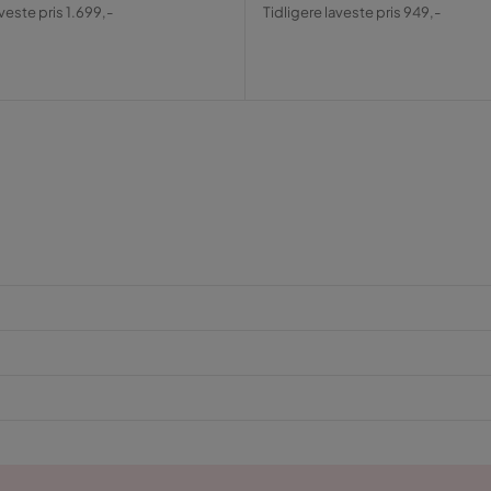
al
Pris
Original
aveste pris 1.699,-
Tidligere laveste pris 949,-
Pris