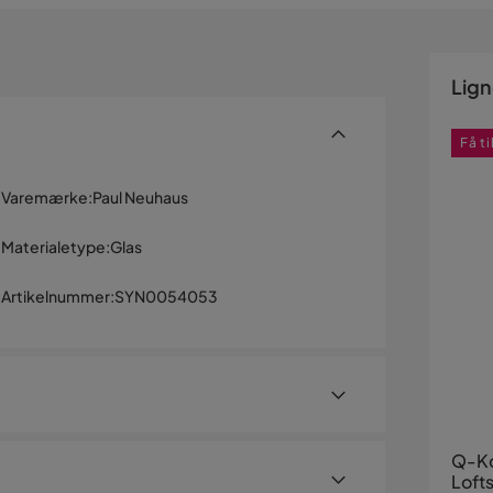
Lig
Få t
Varemærke
:
Paul Neuhaus
Materialetype
:
Glas
Artikelnummer
:
SYN0054053
Q-Ko
Loft