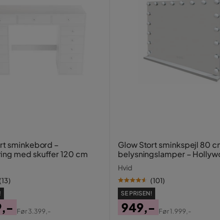
rt sminkebord –
Glow Stort sminkspejl 80 
ing med skuffer 120 cm
belysningslamper – Holly
spejl med USB-opladning
Hvid
(
13
)
(
101
)
!
SE PRISEN!
9,-
949,-
Før
3.399,-
Før
1.999,-