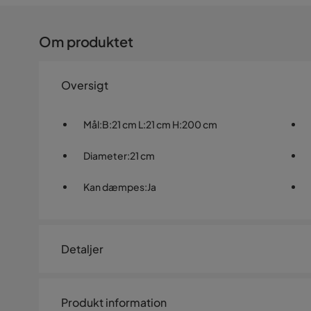
Om produktet
Oversigt
Mål
:
B:21 cm L:21 cm H:200 cm
Diameter
:
21 cm
Kan dæmpes
:
Ja
Detaljer
Artikelnummer:
SYN0054053
Produkt information
Størrelse