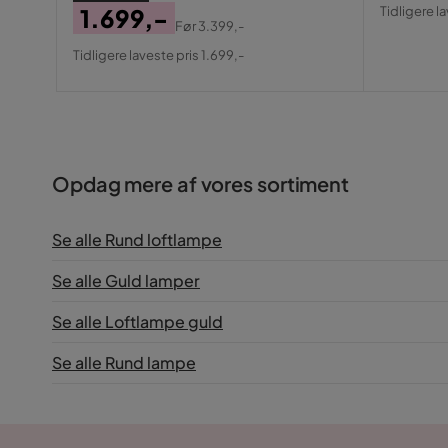
Pris
Origin
Tidligere l
1.699,-
Pris
Før
3.399,-
Pris
Original
Tidligere laveste pris 1.699,-
Pris
Opdag mere af vores sortiment
Se alle Rund loftlampe
Se alle Guld lamper
Se alle Loftlampe guld
Se alle Rund lampe