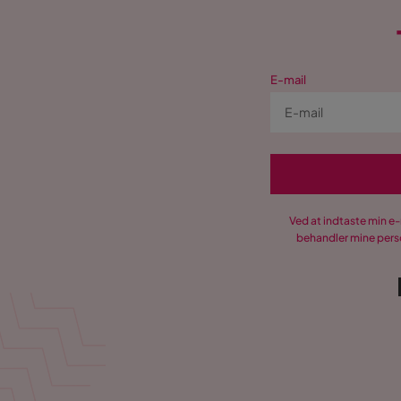
E-mail
Ved at indtaste min e
behandler mine perso