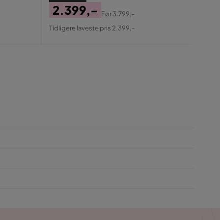
Pris
2.399,-
Før
3.799,-
Pris
Original
Tidligere laveste pris 2.399,-
Pris