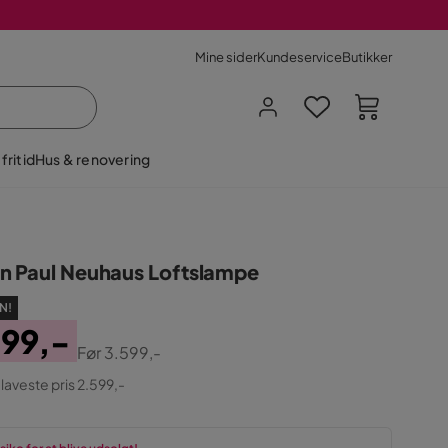
Mine sider
Kundeservice
Butikker
fritid
Hus & renovering
 Paul Neuhaus Loftslampe
N!
599,-
Før
3.599,-
ginal
 laveste pris 2.599,-