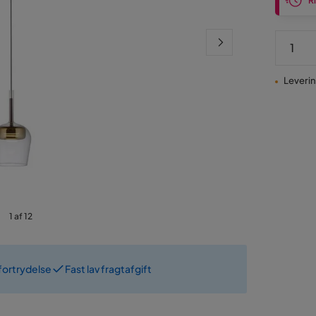
Ri
Levering
1 af 12
fortrydelse
Fast lav fragtafgift