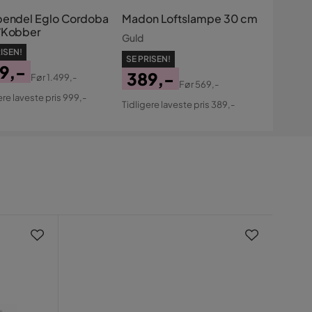
pendel Eglo Cordoba
Madon Loftslampe 30 cm
/Kobber
Guld
ISEN!
SE PRISEN!
9,-
389,-
Før
1.499,-
Før
569,-
s
ginal
Pris
Original
ere laveste pris 999,-
Tidligere laveste pris 389,-
s
Pris
Nyh