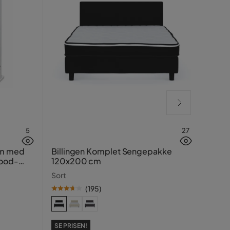
5
27
Grön
cm med
Billingen Komplet Sengepakke
wood-
120x200 cm
Mocc
Sort
(
195
)
SE PR
99
Pris
Ori
Tidlig
SE PRISEN!