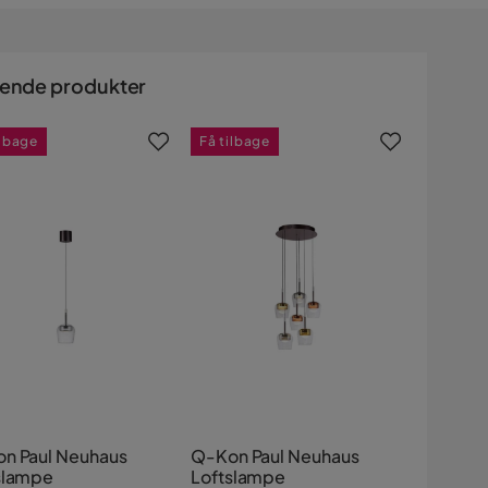
nende produkter
ilbage
Få tilbage
n Paul Neuhaus
Q-Kon Paul Neuhaus
slampe
Loftslampe