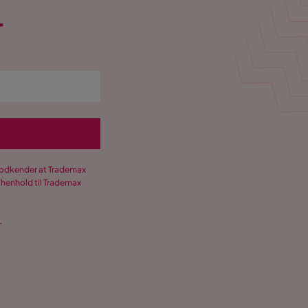
T
 godkender at Trademax
 henhold til Trademax
.