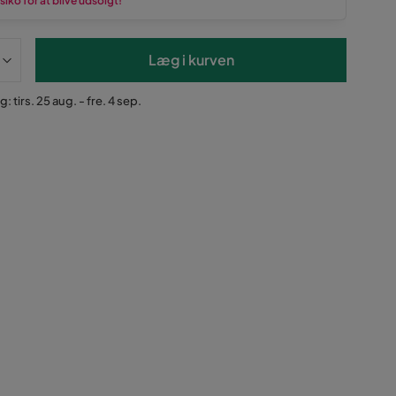
siko for at blive udsolgt!
Læg i kurven
: tirs. 25 aug. - fre. 4 sep.