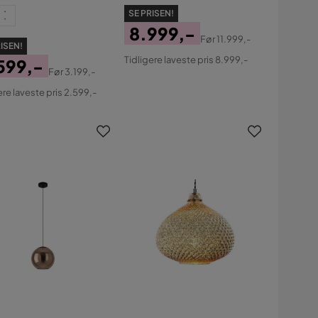
SE PRISEN!
8.999,-
Før
11.999,-
ISEN!
Pris
Original
Tidligere laveste pris 8.999,-
599,-
Pris
Før
3.199,-
s
ginal
ere laveste pris 2.599,-
s