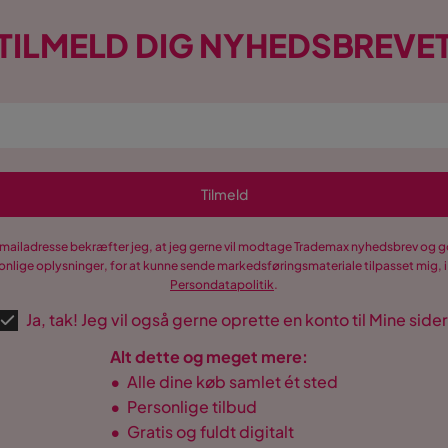
TILMELD DIG NYHEDSBREVE
Tilmeld
-mailadresse bekræfter jeg, at jeg gerne vil modtage Trademax nyhedsbrev og
nlige oplysninger, for at kunne sende markedsføringsmateriale tilpasset mig, i
Persondatapolitik
.
Ja, tak! Jeg vil også gerne oprette en konto til Mine sider
Alt dette og meget mere:
•
Alle dine køb samlet ét sted
•
Personlige tilbud
•
Gratis og fuldt digitalt