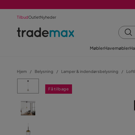
Tilbud
Outlet
Nyheder
Møbler
Havemøbler
Ha
Hjem
Belysning
Lamper & indendørsbelysning
Loft
Få tilbage