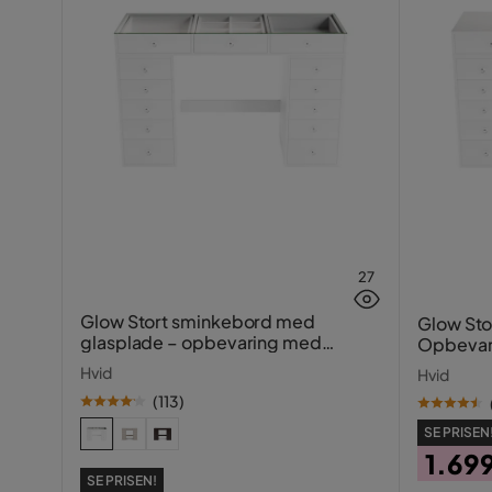
27
Glow Stort sminkebord med
Glow Sto
glasplade – opbevaring med
Opbevar
skuffer og rum 120 cm
Hvid
Hvid
(
113
)
SE PRISEN
1.69
SE PRISEN!