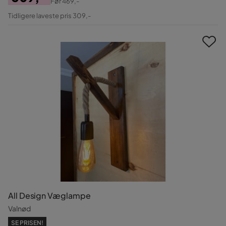
Før
469,-
Pris
Original
Tidligere laveste pris 309,-
Pris
All Design Væglampe
Valnød
SE PRISEN!