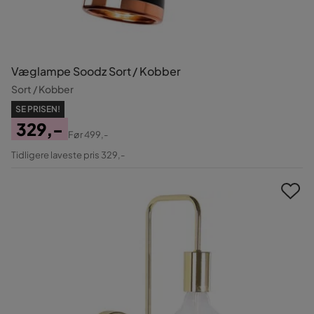
Væglampe Soodz Sort / Kobber
Sort / Kobber
SE PRISEN!
329,-
Før
499,-
Pris
Original
Tidligere laveste pris 329,-
Pris