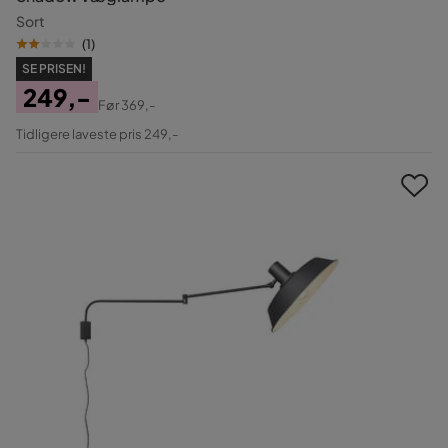
Sort
(
1
)
SE PRISEN!
249,-
Før
369,-
Pris
Original
Tidligere laveste pris 249,-
Pris