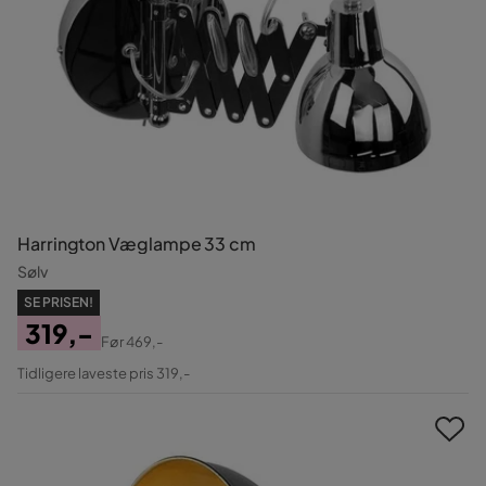
Harrington Væglampe 33 cm
Sølv
SE PRISEN!
319,-
Før
469,-
Pris
Original
Tidligere laveste pris 319,-
Pris