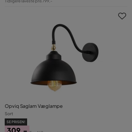
Tidligere laveste pris 799,-
Pris
Opviq Saglam Væglampe
Sort
SE PRISEN!
309,-