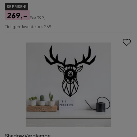
SE PRISEN!
269,-
Før
399,-
Pris
Original
Tidligere laveste pris 269,-
Pris
Shadow Væglampe