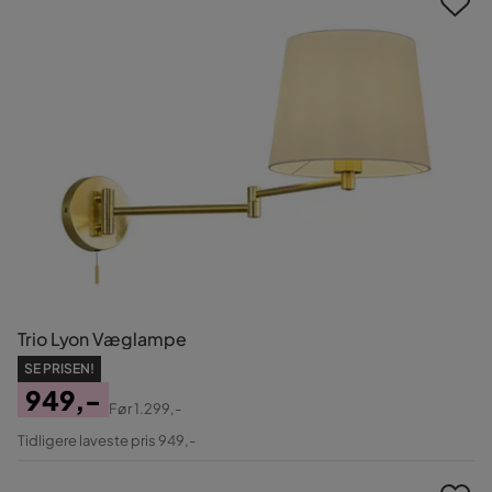
Trio Lyon Væglampe
SE PRISEN!
949,-
Før
1.299,-
Pris
Original
Tidligere laveste pris 949,-
Pris