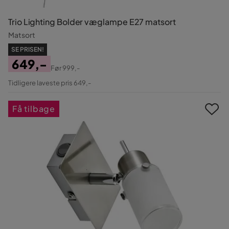
Trio Lighting Bolder væglampe E27 matsort
Matsort
SE PRISEN!
649,-
Før
999,-
Pris
Original
Tidligere laveste pris 649,-
Pris
Få tilbage