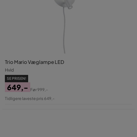
Trio Mario Væglampe LED
Hvid
SE PRISEN!
649,-
Før
999,-
Pris
Original
Tidligere laveste pris 649,-
Pris