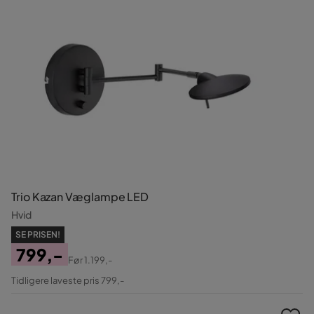
Trio Kazan Væglampe LED
Hvid
SE PRISEN!
799,-
Før
1.199,-
Pris
Original
Tidligere laveste pris 799,-
Pris