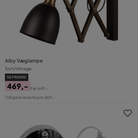
Alby Væglampe
Sort/Vintage
SE PRISEN!
469,-
Før
649,-
Pris
Original
Tidligere laveste pris 469,-
Pris