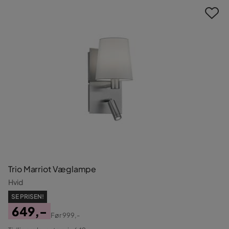
Trio Marriot Væglampe
Hvid
SE PRISEN!
649,-
Før
999,-
Pris
Original