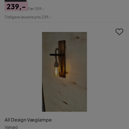
239,-
Før
359,-
Pris
Original
Tidligere laveste pris 239,-
Pris
All Design Væglampe
Valnød