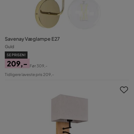
Savenay Væglampe E27
Guld
SE PRISEN!
209,-
Før
309,-
Pris
Original
Tidligere laveste pris 209,-
Pris