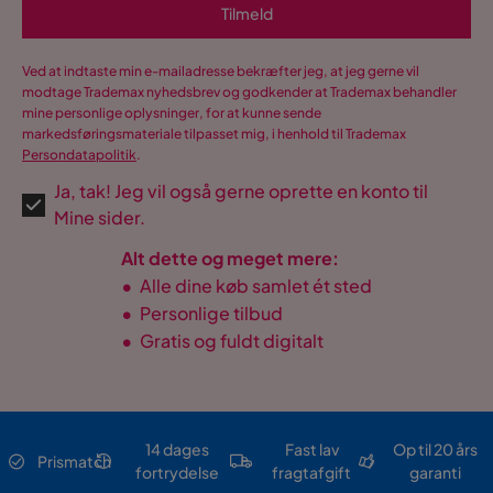
Tilmeld
Ved at indtaste min e-mailadresse bekræfter jeg, at jeg gerne vil
modtage Trademax nyhedsbrev og godkender at Trademax behandler
mine personlige oplysninger, for at kunne sende
markedsføringsmateriale tilpasset mig, i henhold til Trademax
Persondatapolitik
.
Ja, tak! Jeg vil også gerne oprette en konto til
Mine sider.
Alt dette og meget mere:
•
Alle dine køb samlet ét sted
•
Personlige tilbud
•
Gratis og fuldt digitalt
14 dages
Fast lav
Op til 20 års
Prismatch
fortrydelse
fragtafgift
garanti