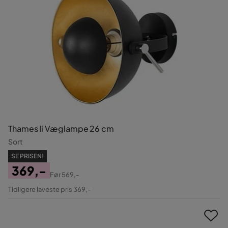
Thames Ii Væglampe 26 cm
Sort
SE PRISEN!
369,-
Før
569,-
Pris
Original
Tidligere laveste pris 369,-
Pris