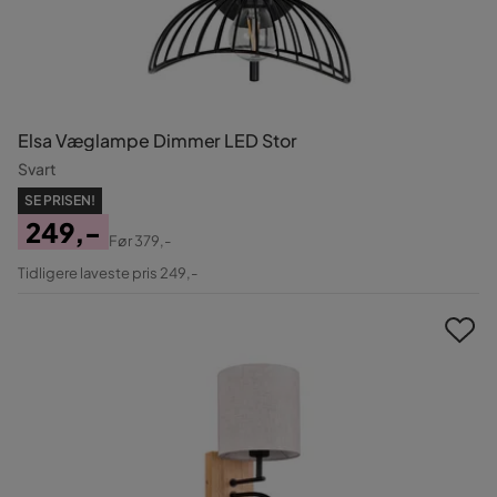
Elsa Væglampe Dimmer LED Stor
Svart
SE PRISEN!
249,-
Før
379,-
Pris
Original
Tidligere laveste pris 249,-
Pris