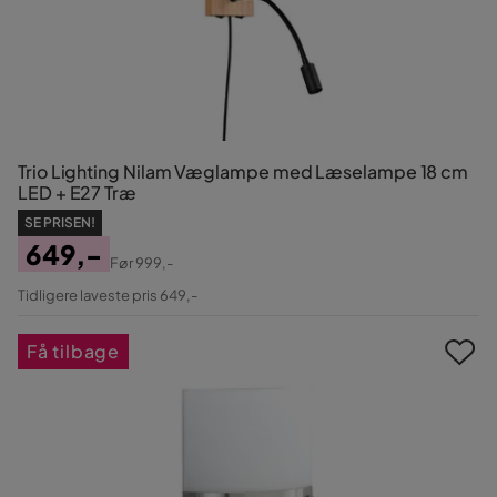
Trio Lighting Nilam Væglampe med Læselampe 18 cm
LED + E27 Træ
SE PRISEN!
649,-
Før
999,-
Pris
Original
Tidligere laveste pris 649,-
Pris
Få tilbage