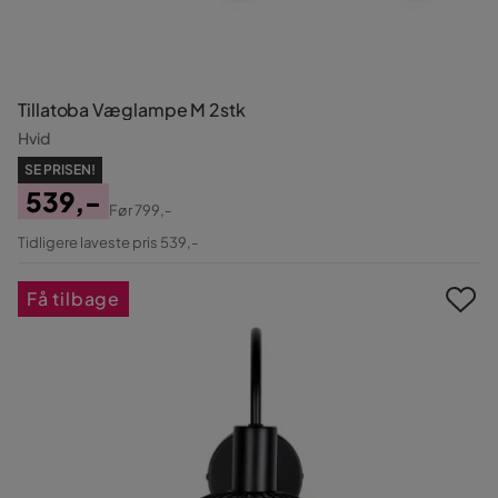
Tillatoba Væglampe M 2stk
Hvid
SE PRISEN!
539,-
Før
799,-
Pris
Original
Tidligere laveste pris 539,-
Pris
Få tilbage