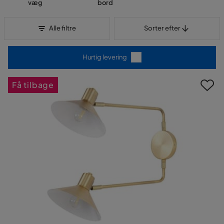
væg
bord
Sorter efter
Alle filtre
Sorter efter
Hurtig levering
Få tilbage