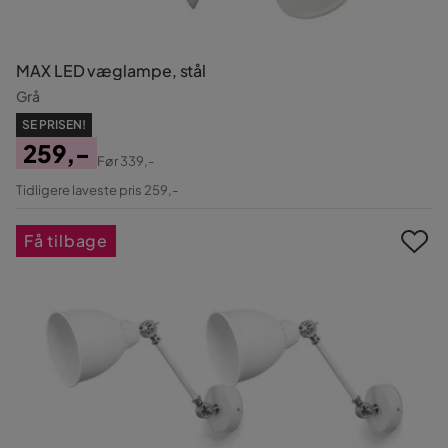
MAX LED væglampe, stål
Grå
SE PRISEN!
259,-
Før
339,-
Pris
Original
Tidligere laveste pris 259,-
Pris
Få tilbage