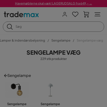
Havemøblerne skal væk! LAGERUDSALG fra 649,- →
Lamper & indendørsbelysning
Sengelampe
Sengelampe væg
SENGELAMPE VÆG
229 stk produkter
Sengelampe
Sengelampe
Sengelampe