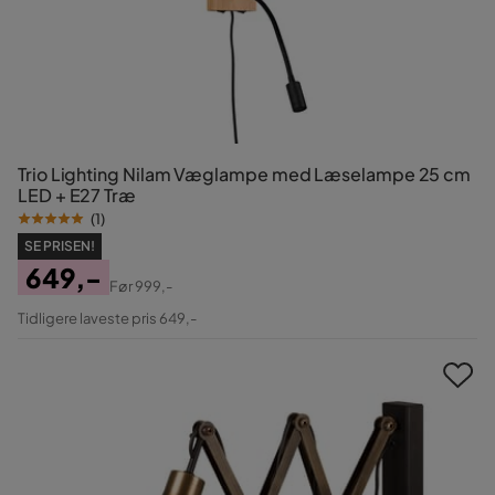
Trio Lighting Nilam Væglampe med Læselampe 25 cm
LED + E27 Træ
(
1
)
SE PRISEN!
649,-
Før
999,-
Pris
Original
Tidligere laveste pris 649,-
Pris