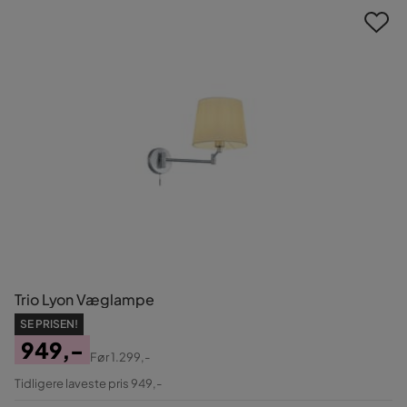
Trio Lyon Væglampe
SE PRISEN!
949,-
Før
1.299,-
Pris
Original
Tidligere laveste pris 949,-
Pris