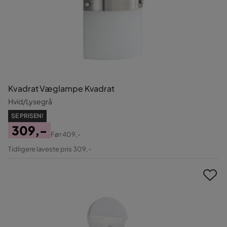
Kvadrat Væglampe Kvadrat
Hvid/Lysegrå
SE PRISEN!
309,-
Før
409,-
Pris
Original
Tidligere laveste pris 309,-
Pris