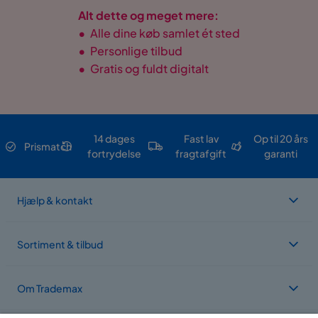
Alt dette og meget mere:
•
Alle dine køb samlet ét sted
•
Personlige tilbud
•
Gratis og fuldt digitalt
14 dages
Fast lav
Op til 20 års
Prismatch
fortrydelse
fragtafgift
garanti
Hjælp & kontakt
Sortiment & tilbud
Om Trademax