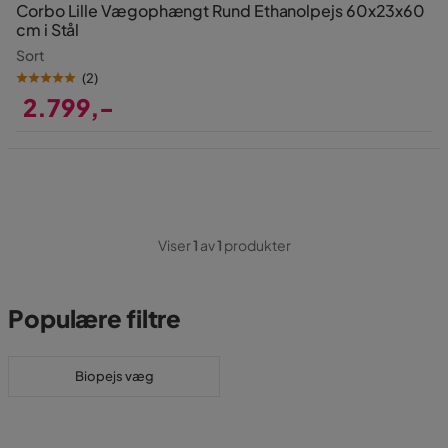
Corbo Lille Vægophængt Rund Ethanolpejs 60x23x60
cm i Stål
Sort
(
2
)
2.799,-
Pris
Viser
1
av
1
produkter
Populære filtre
Biopejs væg