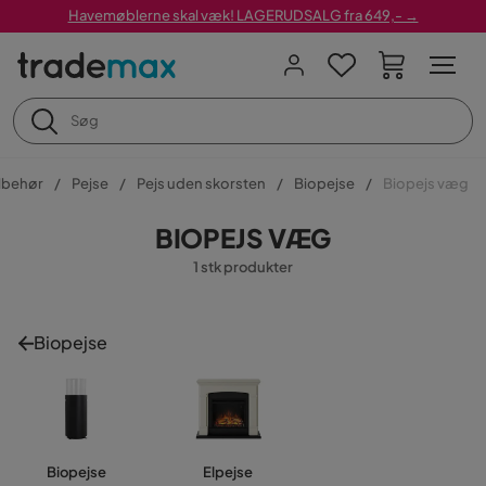
Havemøblerne skal væk! LAGERUDSALG fra 649,- →
ilbehør
Pejse
Pejs uden skorsten
Biopejse
Biopejs væg
BIOPEJS VÆG
1 stk produkter
Biopejse
Biopejse
Elpejse