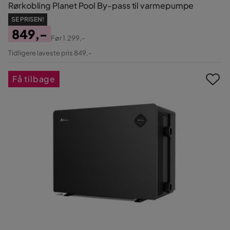
Rørkobling Planet Pool By-pass til varmepumpe
SE PRISEN!
849,-
Før
1.299,-
Pris
Original
Tidligere laveste pris 849,-
Pris
Få tilbage