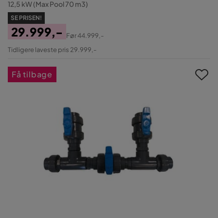
12,5 kW (Max Pool 70 m3)
SE PRISEN!
29.999,-
Før
44.999,-
Pris
Original
Tidligere laveste pris 29.999,-
Pris
Få tilbage