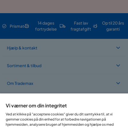
14 dages
Fast lav
Op til 20 års
Prismatch
fortrydelse
fragtafgift
garanti
Hjælp & kontakt
Sortiment & tilbud
Om Trademax
Vi findes i flere forskellige lande
Vi værner om din integritet
Ved at klikke på "acceptere cookies" giver du dit samtykke til, at vi
gemmer cookies på din enhed for at forbedre navigationen på
hjemmesiden, analysere brugen af hjemmesiden og hjælpe os med