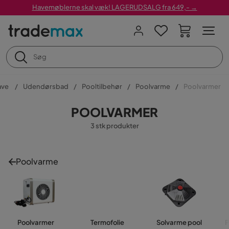
Havemøblerne skal væk! LAGERUDSALG fra 649,- →
ave
Udendørsbad
Pooltilbehør
Poolvarme
Poolvarmer
POOLVARMER
3 stk produkter
Poolvarme
Poolvarmer
Termofolie
Solvarme pool