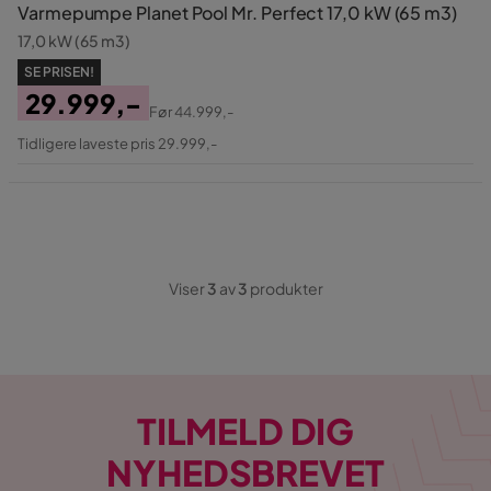
Varmepumpe Planet Pool Mr. Perfect 17,0 kW (65 m3)
17,0 kW (65 m3)
SE PRISEN!
29.999,-
Før
44.999,-
Pris
Original
Tidligere laveste pris 29.999,-
Pris
Viser
3
av
3
produkter
TILMELD DIG
NYHEDSBREVET