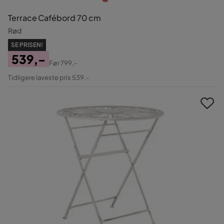
Terrace Cafébord 70 cm
Rød
SE PRISEN!
539,-
Før
799,-
Pris
Original
Tidligere laveste pris 539,-
Pris