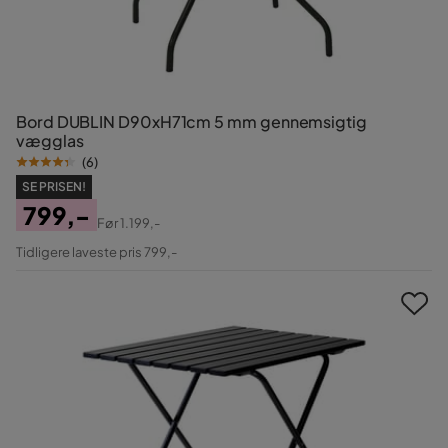
Bord DUBLIN D90xH71cm 5 mm gennemsigtig
vægglas
(
6
)
SE PRISEN!
799,-
Før
1.199,-
Pris
Original
Tidligere laveste pris 799,-
Pris