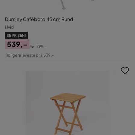
Dursley Cafébord 45 cm Rund
Hvid
SE PRISEN!
539,-
Før
799,-
Pris
Original
Tidligere laveste pris 539,-
Pris