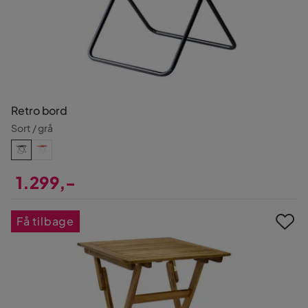
Retro bord
Sort / grå
1.299,-
Pris
Få tilbage