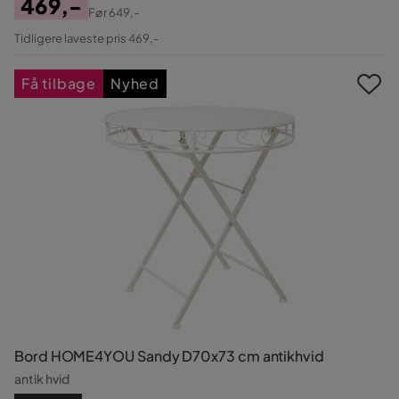
469,-
Før
649,-
Pris
Original
Tidligere laveste pris 469,-
Pris
Få tilbage
Nyhed
Bord HOME4YOU Sandy D70x73 cm antikhvid
antik hvid