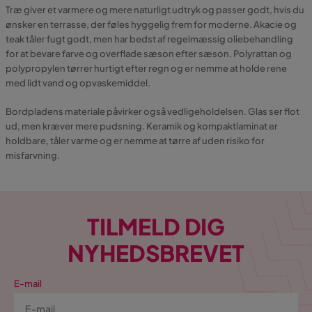
Træ giver et varmere og mere naturligt udtryk og passer godt, hvis du
ønsker en terrasse, der føles hyggelig frem for moderne. Akacie og
teak tåler fugt godt, men har bedst af regelmæssig oliebehandling
for at bevare farve og overflade sæson efter sæson. Polyrattan og
polypropylen tørrer hurtigt efter regn og er nemme at holde rene
med lidt vand og opvaskemiddel.
Bordpladens materiale påvirker også vedligeholdelsen. Glas ser flot
ud, men kræver mere pudsning. Keramik og kompaktlaminat er
holdbare, tåler varme og er nemme at tørre af uden risiko for
misfarvning.
TILMELD DIG
NYHEDSBREVET
E-mail