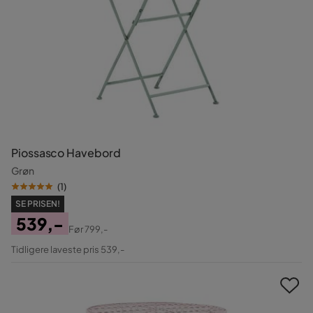
Piossasco Havebord
Grøn
(
1
)
SE PRISEN!
539,-
Før
799,-
Pris
Original
Tidligere laveste pris 539,-
Pris