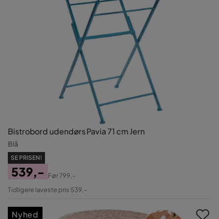
Bistrobord udendørs Pavia 71 cm Jern
Blå
SE PRISEN!
539,-
Før
799,-
Pris
Original
Tidligere laveste pris 539,-
Pris
Nyhed