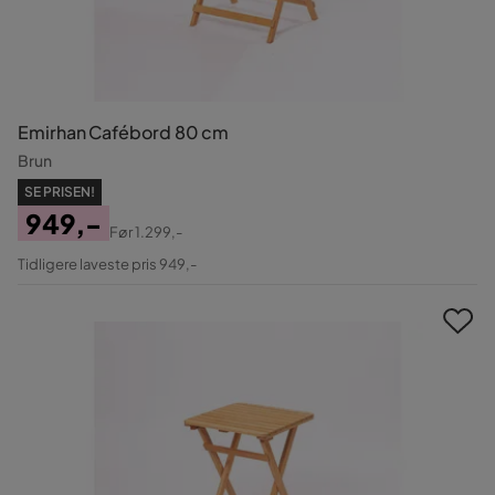
Emirhan Cafébord 80 cm
Brun
SE PRISEN!
949,-
Før
1.299,-
Pris
Original
Tidligere laveste pris 949,-
Pris