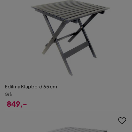
Edilma Klapbord 65 cm
Grå
849,-
Pris