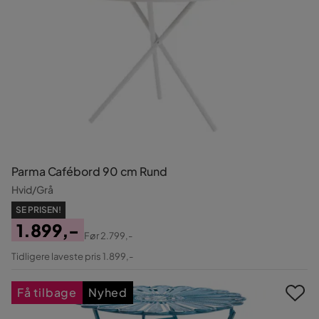
Parma Cafébord 90 cm Rund
Hvid/Grå
SE PRISEN!
1.899,-
Før
2.799,-
Pris
Original
Tidligere laveste pris 1.899,-
Pris
Få tilbage
Nyhed