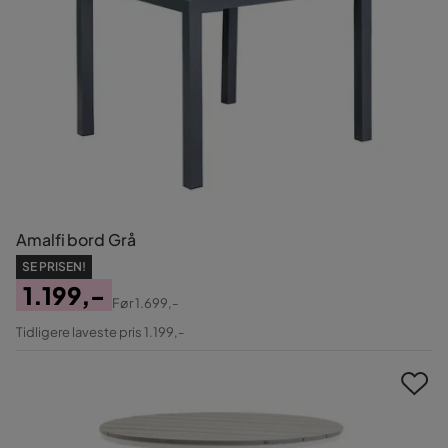
Amalfi bord Grå
SE PRISEN!
1.199,-
Før
1.699,-
Pris
Original
Tidligere laveste pris 1.199,-
Pris