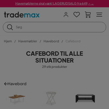
Havemøblerne skal væk! LAGERUDSALG fra 649,- →
Hjem
Havemøbler
Havebord
Cafebord
CAFEBORD TIL ALLE
SITUATIONER
29 stk produkter
Havebord