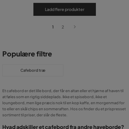
Ladd flere produkter
1
2
Populære filtre
Cafebord træ
Et cafebord er det lille bord, der får en altan eller et hjørne af haven til
at føles som en rigtig siddeplads. Ikke et spisebord, ikke et
loungebord, men lige præcis nok til en kop kaffe, en morgenmad for
to eller en skål chips en sommeraften. Hos os finder du et prispresset
sortiment til priser, der slår de fleste.
Hvad adskiller et cafebord fra andre haveborde?