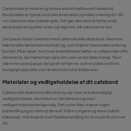
Cafebordet er mindre og lettere end et traditionelt havebord.
Bordpladen er typisk rund eller kvadratisk og måler omkring 60–80
cm i diameter eller sidelængde. Det gør det nemt at flytte rundt,
ændre placering efter solen og tage ind, når sæsonen er slut.
Det passer bedst sammen med caféstole eller altanstole, ikke med
bænke eller lænestole med høj ryg, som kræver mere plads omkring
bordet. På en altan, hvor hver kvadratmeter tæller, er cafebordet ofte
det eneste, der faktisk kan være der uden at det føles trangt. På en
større terrasse passer det godt i et hjørne, som et sidebord til en
loungegruppe eller som et ekstra bord til drikkevarer.
Materialer og vedligeholdelse af dit cafebord
Cafebordet skal kunne tåle vind og vejr uden at kræve daglig
vedligeholdelse. Aluminium er det letteste og mest
vedligeholdelsesvenlige valg. Det ruster ikke, kræver ingen
behandling og er nemt at tørre af. Stål er tungere og mere stabilt i
blæsevejr, men kræver overfladebehandling for at modstå rust over
tid.