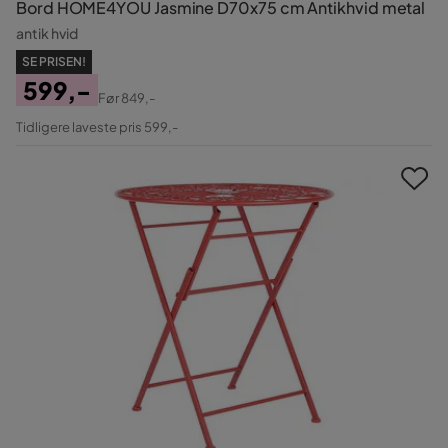
Bord HOME4YOU Jasmine D70x75 cm Antikhvid metal
antik hvid
SE PRISEN!
599,-
Før
849,-
Pris
Original
Tidligere laveste pris 599,-
Pris