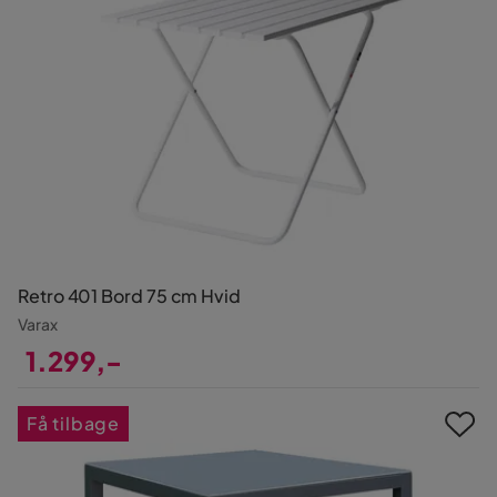
Retro 401 Bord 75 cm Hvid
Varax
1.299,-
Pris
Få tilbage