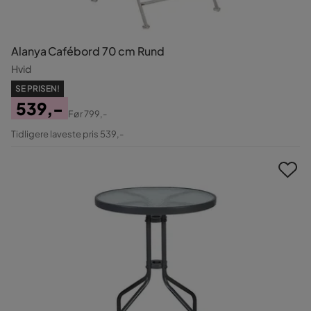
Alanya Cafébord 70 cm Rund
Hvid
SE PRISEN!
539,-
Før
799,-
Pris
Original
Tidligere laveste pris 539,-
Pris