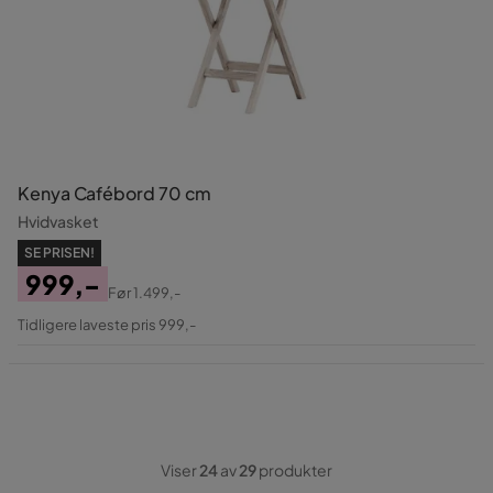
Kenya Cafébord 70 cm
Hvidvasket
SE PRISEN!
999,-
Før
1.499,-
Pris
Original
Tidligere laveste pris 999,-
Pris
Viser
24
av
29
produkter