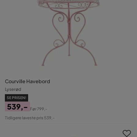
Courville Havebord
Lyserød
SE PRISEN!
539,-
Før
799,-
Pris
Original
Tidligere laveste pris 539,-
Pris