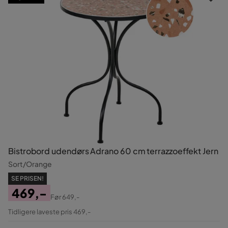
Bistrobord udendørs Adrano 60 cm terrazzoeffekt Jern
Sort/Orange
SE PRISEN!
469,-
Før
649,-
Pris
Original
Tidligere laveste pris 469,-
Pris