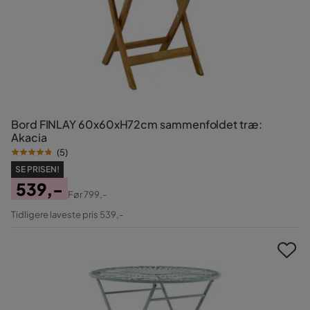
Bord FINLAY 60x60xH72cm sammenfoldet træ:
Akacia
(
5
)
SE PRISEN!
539,-
Før
799,-
Pris
Original
Tidligere laveste pris 539,-
Pris