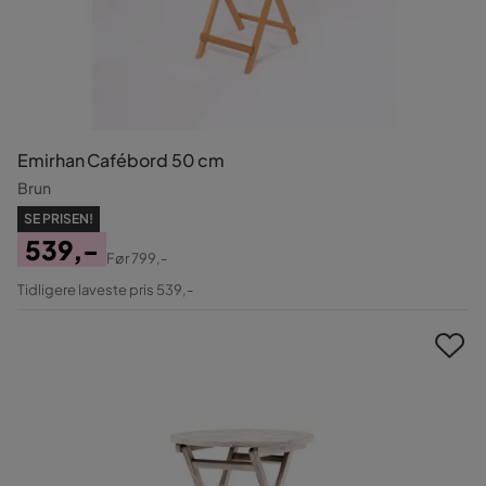
Emirhan Cafébord 50 cm
Brun
SE PRISEN!
539,-
Før
799,-
Pris
Original
Tidligere laveste pris 539,-
Pris