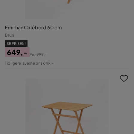
Emirhan Cafébord 60 cm
Brun
SE PRISEN!
649,-
Før
999,-
Pris
Original
Tidligere laveste pris 649,-
Pris