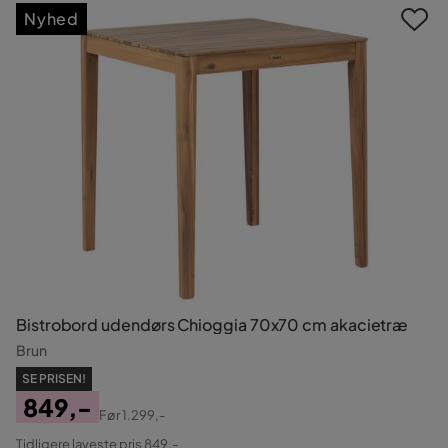
Nyhed
Bistrobord udendørs Chioggia 70x70 cm akacietræ
Brun
SE PRISEN!
849,-
Før
1.299,-
Pris
Original
Tidligere laveste pris 849,-