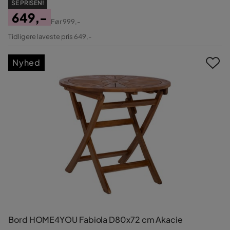
SE PRISEN!
649,-
Før
999,-
Pris
Original
Tidligere laveste pris 649,-
Pris
Nyhed
Bord HOME4YOU Fabiola D80x72 cm Akacie