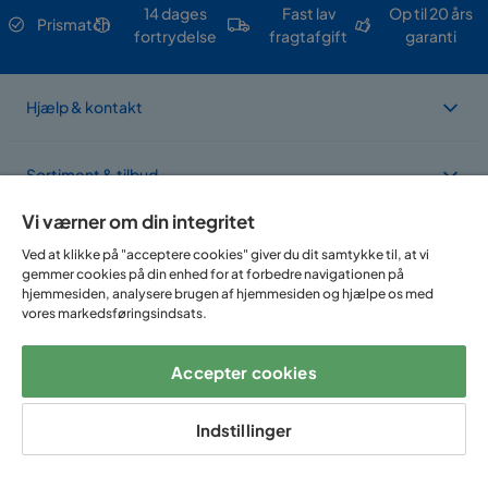
14 dages
Fast lav
Op til 20 års
Prismatch
fortrydelse
fragtafgift
garanti
Hjælp & kontakt
Sortiment & tilbud
Vi værner om din integritet
Om Trademax
Ved at klikke på "acceptere cookies" giver du dit samtykke til, at vi
gemmer cookies på din enhed for at forbedre navigationen på
hjemmesiden, analysere brugen af hjemmesiden og hjælpe os med
Vi findes i flere forskellige lande
vores markedsføringsindsats.
Accepter cookies
Indstillinger