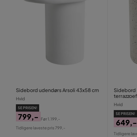
Sidebord udendørs Arsoli 43x58 cm
Sidebord 
terrazzoe
Hvid
Hvid
SE PRISEN!
SE PRISEN!
799,-
Før
1.199,-
649,-
Pris
Original
Tidligere laveste pris 799,-
Pris
Origin
Pris
Tidligere lav