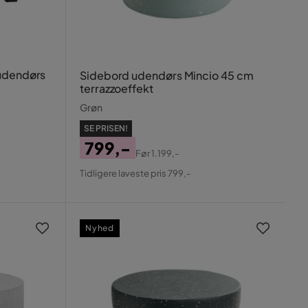
 udendørs
Sidebord udendørs Mincio 45 cm
terrazzoeffekt
Grøn
SE PRISEN!
799,-
Før
1.199,-
Pris
Original
Tidligere laveste pris 799,-
Pris
Nyhed