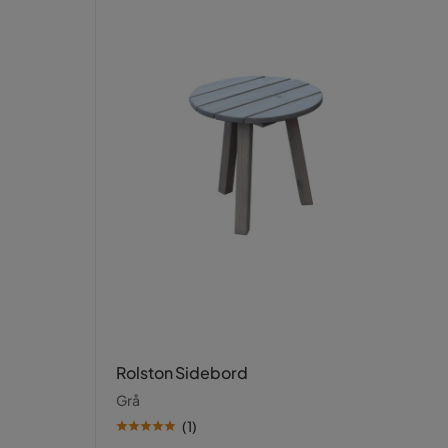
Rolston Sidebord
Grå
(
1
)