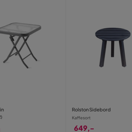
in
Rolston Sidebord
2
)
Kaffesort
649,-