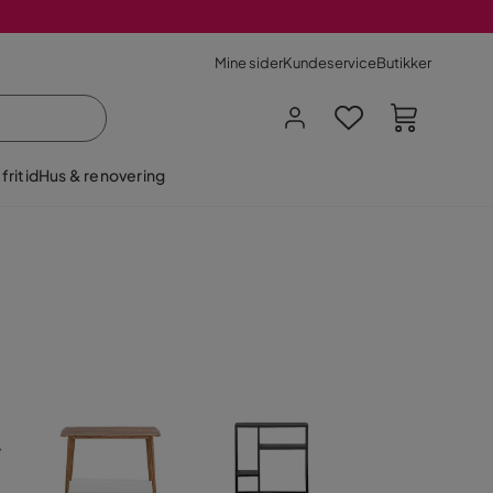
Mine sider
Kundeservice
Butikker
fritid
Hus & renovering