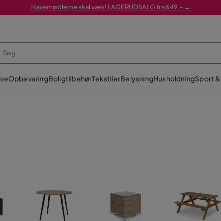
Havemøblerne skal væk! LAGERUDSALG fra 649,- →
ve
Opbevaring
Boligtilbehør
Tekstiler
Belysning
Husholdning
Sport & 