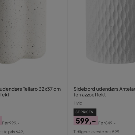
udendørs Tellaro 32x37 cm
Sidebord udendørs Antela
ffekt
terrazzoeffekt
Hvid
SE PRISEN!
599,-
Før
999,-
Før
849,-
al
Pris
Original
este pris 649,-
Tidligere laveste pris 599,-