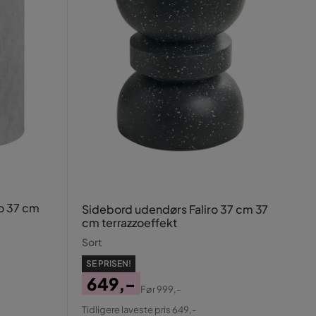
o 37 cm
Sidebord udendørs Faliro 37 cm 37
cm terrazzoeffekt
Sort
SE PRISEN!
649,-
Før
999,-
Pris
Original
Tidligere laveste pris 649,-