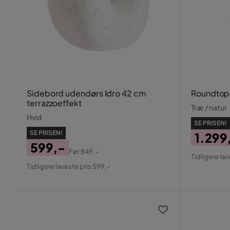
Sidebord udendørs Idro 42 cm
Roundtop 
terrazzoeffekt
Træ / natur
Hvid
SE PRISEN!
SE PRISEN!
1.299
599,-
Pris
Origin
Før
849,-
Tidligere lav
Pris
Original
Pris
Tidligere laveste pris 599,-
Pris