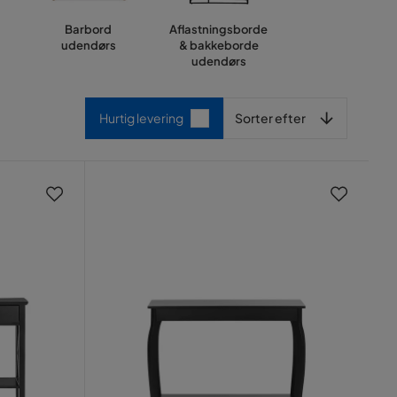
Barbord
Aflastningsborde
udendørs
& bakkeborde
udendørs
Sorter efter
Hurtig levering
Sorter efter