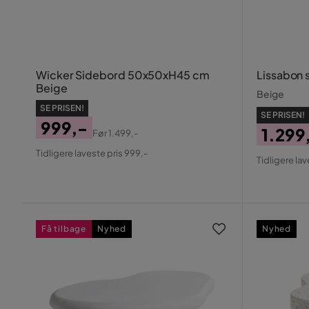
Wicker Sidebord 50x50xH45 cm
Lissabon 
Beige
Beige
SE PRISEN!
SE PRISEN!
999,-
1.299
Før
1.499,-
Pris
Original
Pris
Origin
Tidligere laveste pris 999,-
Tidligere lav
Pris
Pris
Få tilbage
Nyhed
Nyhed