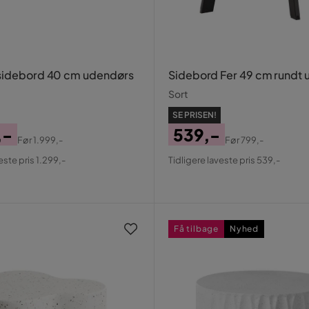
sidebord 40 cm udendørs
Sidebord Fer 49 cm rundt
Sort
SE PRISEN!
,-
539,-
Før
1.999,-
Før
799,-
al
Pris
Original
este pris 1.299,-
Tidligere laveste pris 539,-
Pris
Få tilbage
Nyhed