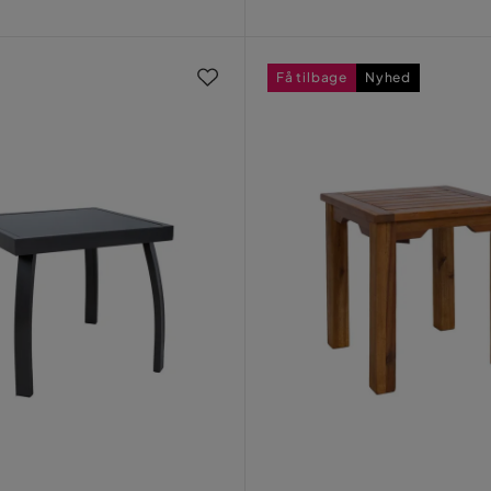
Pris
Få tilbage
Nyhed