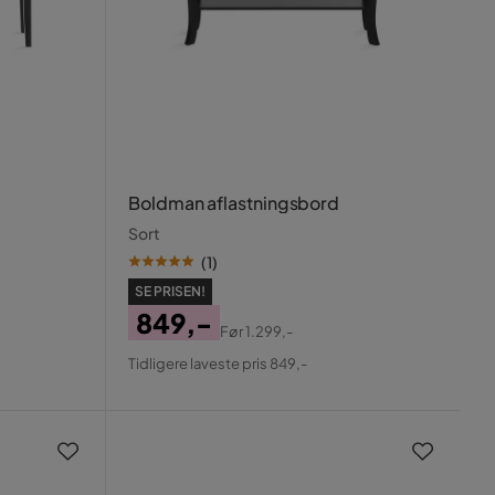
Boldman aflastningsbord
Sort
(
1
)
SE PRISEN!
849,-
Før
1.299,-
Pris
Original
Tidligere laveste pris 849,-
Pris