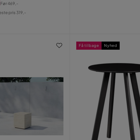
Pris
Før
469,-
al
este pris 319,-
Få tilbage
Nyhed