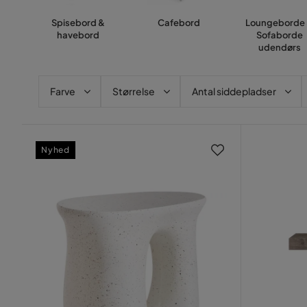
Spisebord &
Cafebord
Loungeborde
havebord
Sofaborde
udendørs
Farve
Størrelse
Antal siddepladser
Nyhed