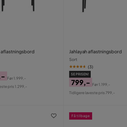
aflastningsbord
Jahlayah aflastningsbord
Sort
(
3
)
,-
SE PRISEN!
Før
1.999,-
799,-
al
Før
1.199,-
este pris 1.299,-
Pris
Original
Tidligere laveste pris 799,-
Pris
Få tilbage