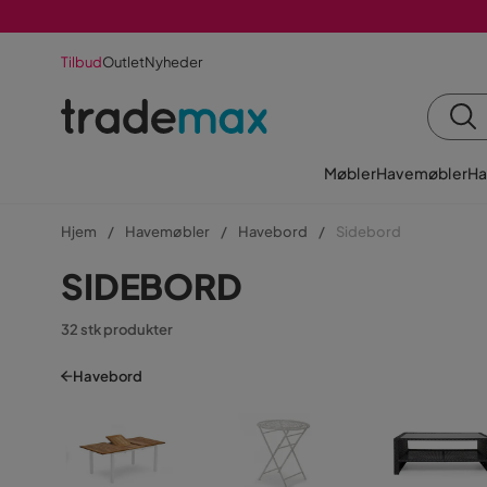
Tilbud
Outlet
Nyheder
Møbler
Havemøbler
Ha
Hjem
Havemøbler
Havebord
Sidebord
SIDEBORD
32 stk produkter
Havebord