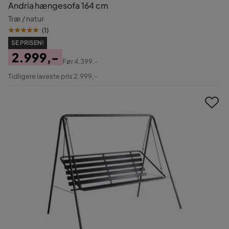
Andria hængesofa 164 cm
Træ / natur
(
1
)
SE PRISEN!
2.999,-
Før
4.399,-
Pris
Original
Tidligere laveste pris 2.999,-
Pris