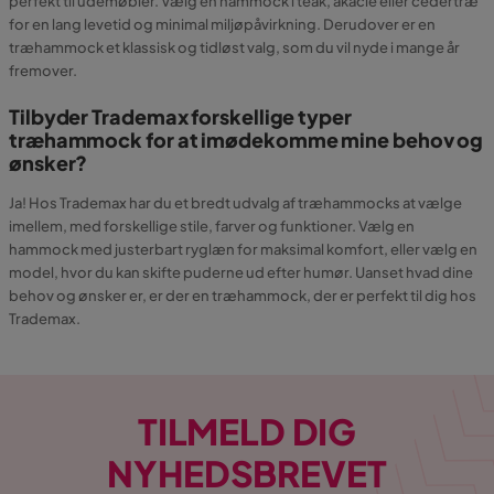
perfekt til udemøbler. Vælg en hammock i teak, akacie eller cedertræ
for en lang levetid og minimal miljøpåvirkning. Derudover er en
træhammock et klassisk og tidløst valg, som du vil nyde i mange år
fremover.
Tilbyder Trademax forskellige typer
træhammock for at imødekomme mine behov og
ønsker?
Ja! Hos Trademax har du et bredt udvalg af træhammocks at vælge
imellem, med forskellige stile, farver og funktioner. Vælg en
hammock med justerbart ryglæn for maksimal komfort, eller vælg en
model, hvor du kan skifte puderne ud efter humør. Uanset hvad dine
behov og ønsker er, er der en træhammock, der er perfekt til dig hos
Trademax.
TILMELD DIG
NYHEDSBREVET