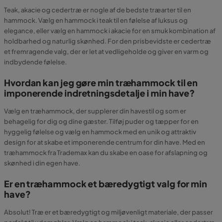
Teak, akacie og cedertræ er nogle af de bedste træarter til en
hammock. Vælg en hammock i teak til en følelse af luksus og
elegance, eller vælg en hammock i akacie for en smuk kombination af
holdbarhed og naturlig skønhed. For den prisbevidste er cedertræ
et fremragende valg, der er let at vedligeholde og giver en varm og
indbydende følelse.
Hvordan kan jeg gøre min træhammock til en
imponerende indretningsdetalje i min have?
Vælg en træhammock, der supplerer din havestil og som er
behagelig for dig og dine gæster. Tilføj puder og tæpper for en
hyggelig følelse og vælg en hammock med en unik og attraktiv
design for at skabe et imponerende centrum for din have. Med en
træhammock fra Trademax kan du skabe en oase for afslapning og
skønhed i din egen have.
Er en træhammock et bæredygtigt valg for min
have?
Absolut! Træ er et bæredygtigt og miljøvenligt materiale, der passer