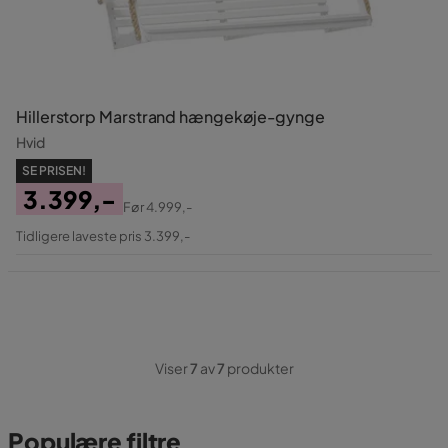
Hillerstorp Marstrand hængekøje-gynge
Hvid
SE PRISEN!
3.399,-
Før
4.999,-
Pris
Original
Tidligere laveste pris 3.399,-
Pris
Viser
7
av
7
produkter
Populære filtre