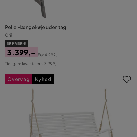
Pelle Hængekøje uden tag
Grå
SE PRISEN!
3.399,-
Før
4.999,-
Pris
Original
Tidligere laveste pris 3.399,-
Pris
Overvåg
Nyhed