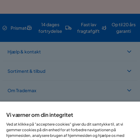
14 dages
Fast lav
Op til 20 års
Prismatch
fortrydelse
fragtafgift
garanti
Hjælp & kontakt
Sortiment & tilbud
Om Trademax
Vi findes i flere forskellige lande
Vi værner om din integritet
Ved at klikke på "acceptere cookies" giver du dit samtykke til, at vi
gemmer cookies på din enhed for at forbedre navigationen på
hjemmesiden, analysere brugen af hjemmesiden og hjælpe os med