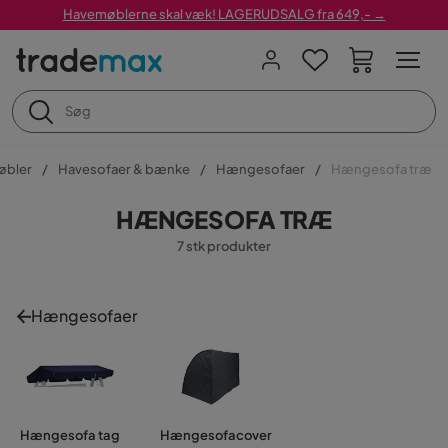
Havemøblerne skal væk! LAGERUDSALG fra 649,- →
øbler
Havesofaer & bænke
Hængesofaer
Hængesofa træ
HÆNGESOFA TRÆ
7 stk produkter
Hængesofaer
Hængesofa tag
Hængesofacover