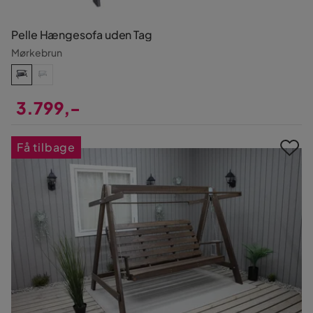
Pelle Hængesofa uden Tag
Mørkebrun
3.799,-
Pris
Få tilbage