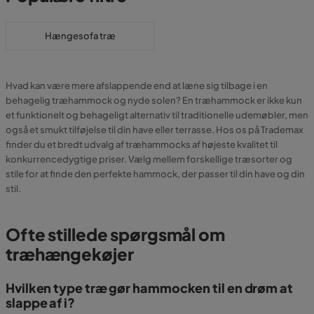
Hængesofa træ
Hvad kan være mere afslappende end at læne sig tilbage i en
behagelig træhammock og nyde solen? En træhammock er ikke kun
et funktionelt og behageligt alternativ til traditionelle udemøbler, men
også et smukt tilføjelse til din have eller terrasse. Hos os på Trademax
finder du et bredt udvalg af træhammocks af højeste kvalitet til
konkurrencedygtige priser. Vælg mellem forskellige træsorter og
stile for at finde den perfekte hammock, der passer til din have og din
stil.
Ofte stillede spørgsmål om
træhængekøjer
Hvilken type træ gør hammocken til en drøm at
slappe af i?