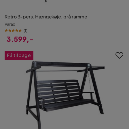
Retro 3-pers. Hængekøje, grå ramme
Varax
(
1
)
3.599,-
Pris
Få tilbage