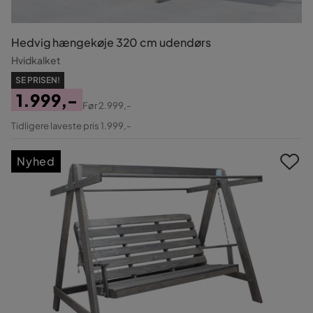
Hedvig hængekøje 320 cm udendørs
Hvidkalket
SE PRISEN!
1.999,-
Før
2.999,-
Pris
Original
Tidligere laveste pris 1.999,-
Pris
Nyhed