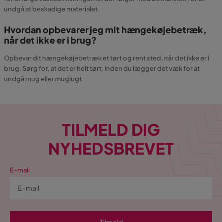
undgå at beskadige materialet.
Hvordan opbevarer jeg mit hængekøjebetræk,
når det ikke er i brug?
Opbevar dit hængekøjebetræk et tørt og rent sted, når det ikke er i
brug. Sørg for, at det er helt tørt, inden du lægger det væk for at
undgå mug eller muglugt.
TILMELD DIG
NYHEDSBREVET
E-mail