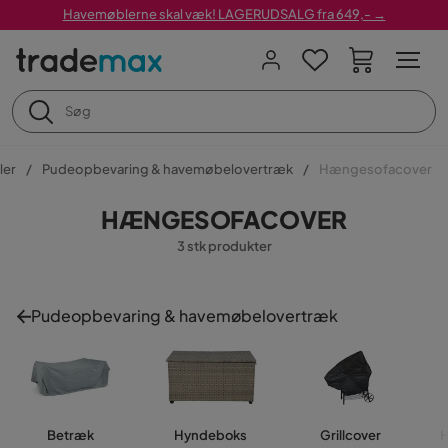
Havemøblerne skal væk! LAGERUDSALG fra 649,- →
ler
Pudeopbevaring & havemøbelovertræk
Hængesofacover
HÆNGESOFACOVER
3 stk produkter
Pudeopbevaring & havemøbelovertræk
Betræk
Hyndeboks
Grillcover
H