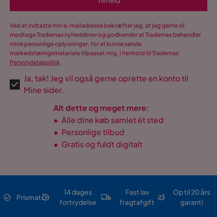
Tilmeld
Ved at indtaste min e-mailadresse bekræfter jeg, at jeg gerne vil
modtage Trademax nyhedsbrev og godkender at Trademax behandler
mine personlige oplysninger, for at kunne sende
markedsføringsmateriale tilpasset mig, i henhold til Trademax
Persondatapolitik
.
Ja, tak! Jeg vil også gerne oprette en konto til
Mine sider.
Alt dette og meget mere:
•
Alle dine køb samlet ét sted
•
Personlige tilbud
•
Gratis og fuldt digitalt
14 dages
Fast lav
Op til 20 års
Prismatch
fortrydelse
fragtafgift
garanti