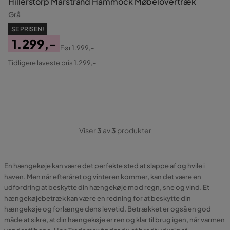
Hillerstorp Marstrand Hammock Møbelovertræk
Grå
SE PRISEN!
1.299,-
Før
1.999,-
Pris
Original
Tidligere laveste pris 1.299,-
Pris
Viser
3
av
3
produkter
En hængekøje kan være det perfekte sted at slappe af og hvile i
haven. Men når efteråret og vinteren kommer, kan det være en
udfordring at beskytte din hængekøje mod regn, sne og vind. Et
hængekøjebetræk kan være en redning for at beskytte din
hængekøje og forlænge dens levetid. Betrækket er også en god
måde at sikre, at din hængekøje er ren og klar til brug igen, når varmen