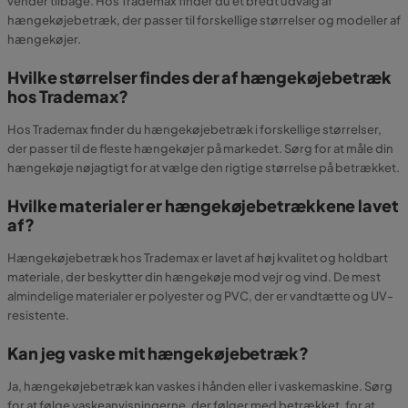
vender tilbage. Hos Trademax finder du et bredt udvalg af
hængekøjebetræk, der passer til forskellige størrelser og modeller af
hængekøjer.
Hvilke størrelser findes der af hængekøjebetræk
hos Trademax?
Hos Trademax finder du hængekøjebetræk i forskellige størrelser,
der passer til de fleste hængekøjer på markedet. Sørg for at måle din
hængekøje nøjagtigt for at vælge den rigtige størrelse på betrækket.
Hvilke materialer er hængekøjebetrækkene lavet
af?
Hængekøjebetræk hos Trademax er lavet af høj kvalitet og holdbart
materiale, der beskytter din hængekøje mod vejr og vind. De mest
almindelige materialer er polyester og PVC, der er vandtætte og UV-
resistente.
Kan jeg vaske mit hængekøjebetræk?
Ja, hængekøjebetræk kan vaskes i hånden eller i vaskemaskine. Sørg
for at følge vaskeanvisningerne, der følger med betrækket, for at