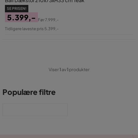
Bali Dækstol 210x73xH33 cm Teak
SE PRISEN!
5.399,-
Før
7.999,-
Pris
Original
Tidligere laveste pris 5.399,-
Pris
Viser
1
av
1
produkter
Populære filtre