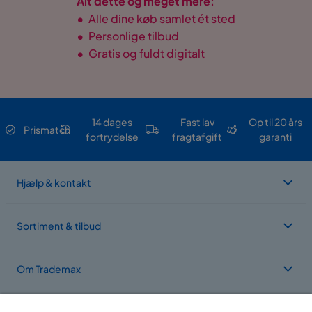
Alt dette og meget mere:
•
Alle dine køb samlet ét sted
•
Personlige tilbud
•
Gratis og fuldt digitalt
14 dages
Fast lav
Op til 20 års
Prismatch
fortrydelse
fragtafgift
garanti
Hjælp & kontakt
Sortiment & tilbud
Om Trademax