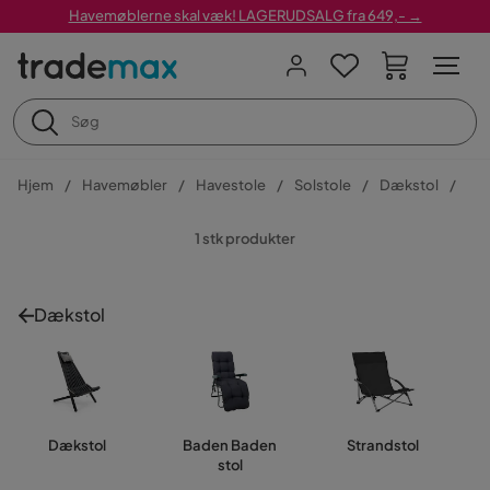
Havemøblerne skal væk! LAGERUDSALG fra 649,- →
Hjem
Havemøbler
Havestole
Solstole
Dækstol
1 stk produkter
Dækstol
Dækstol
Baden Baden
Strandstol
stol