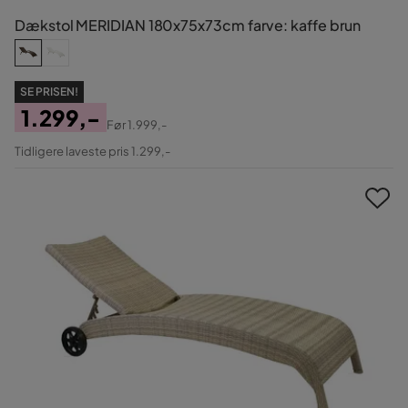
Dækstol MERIDIAN 180x75x73cm farve: kaffe brun
SE PRISEN!
1.299,-
Før
1.999,-
Pris
Original
Tidligere laveste pris 1.299,-
Pris