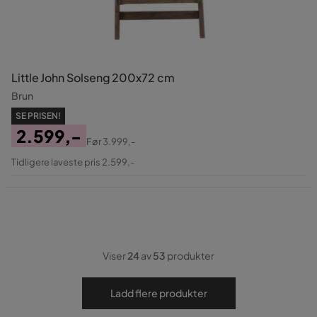
Little John Solseng 200x72 cm
Brun
SE PRISEN!
2.599,-
Før
3.999,-
Pris
Original
Tidligere laveste pris 2.599,-
Pris
Viser
24
av
53
produkter
Ladd flere produkter