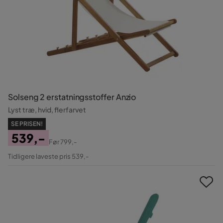
Solseng 2 erstatningsstoffer Anzio
Lyst træ, hvid, flerfarvet
SE PRISEN!
539,-
Før
799,-
Pris
Original
Tidligere laveste pris 539,-
Pris