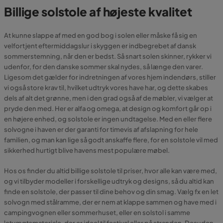
Billige solstole af højeste kvalitet
At kunne slappe af med en god bog i solen eller måske få sig en
velfortjent eftermiddagslur i skyggen er indbegrebet af dansk
sommerstemning, når den er bedst. Så snart solen skinner, rykker vi
udenfor, for den danske sommer skal nydes, så længe den varer.
Ligesom det gælder for indretningen af vores hjem indendørs, stiller
vi også store krav til, hvilket udtryk vores have har, og dette skabes
dels af alt det grønne, men i den grad også af de møbler, vi vælger at
pryde den med. Her er alfa og omega, at design og komfort går op i
en højere enhed, og solstole er ingen undtagelse. Med en eller flere
solvogne i haven er der garanti for timevis af afslapning for hele
familien, og man kan lige så godt anskaffe flere, for en solstole vil med
sikkerhed hurtigt blive havens mest populære møbel.
Hos os finder du altid billige solstole til priser, hvor alle kan være med,
og vi tilbyder modeller i forskellige udtryk og designs, så du altid kan
finde en solstole, der passer til dine behov og din smag. Vælg fx en let
solvogn med stålramme, der er nem at klappe sammen og have med i
campingvognen eller sommerhuset, eller en solstol i samme
letvægtsmateriale, der er ideel til festival eller på stranden. Desuden