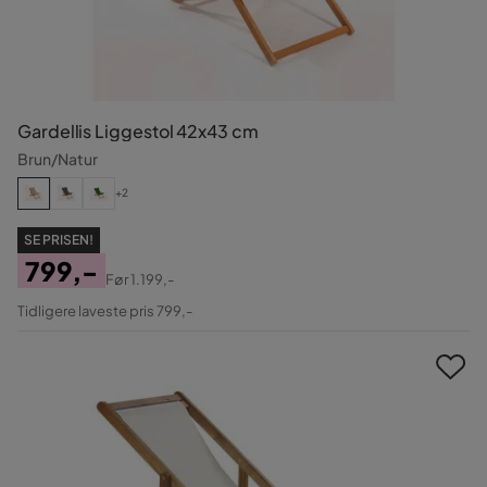
Gardellis Liggestol 42x43 cm
Brun/Natur
+2
SE PRISEN!
799,-
Før
1.199,-
Pris
Original
Tidligere laveste pris 799,-
Pris