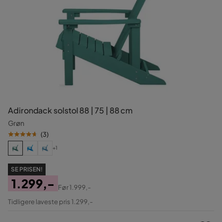
Adirondack solstol 88 | 75 | 88 cm
Grøn
(
3
)
+1
SE PRISEN!
1.299,-
Før
1.999,-
Pris
Original
Tidligere laveste pris 1.299,-
Pris