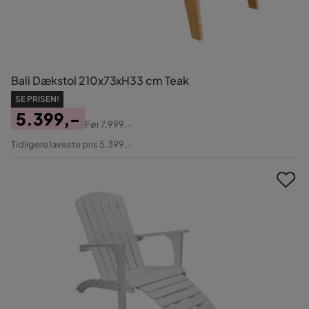
Bali Dækstol 210x73xH33 cm Teak
SE PRISEN!
5.399,-
Før
7.999,-
Pris
Original
Tidligere laveste pris 5.399,-
Pris