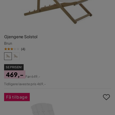
Gjengene Solstol
Brun
(
4
)
SE PRISEN!
469,-
Før
649,-
Pris
Original
Tidligere laveste pris 469,-
Pris
Få tilbage