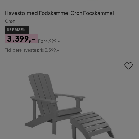
Havestol med Fodskammel Grøn Fodskammel
Grøn
SE PRISEN!
3.399,-
Før
4.999,-
Pris
Original
Tidligere laveste pris 3.399,-
Pris