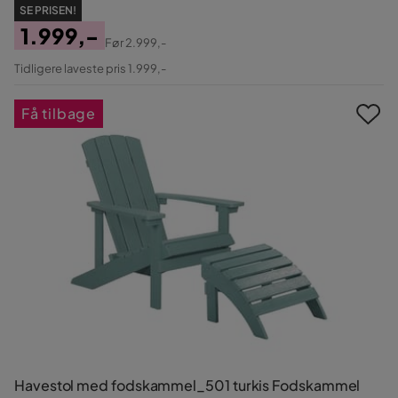
SE PRISEN!
1.999,-
Før
2.999,-
Pris
Original
Tidligere laveste pris 1.999,-
Pris
Få tilbage
Havestol med fodskammel_501 turkis Fodskammel