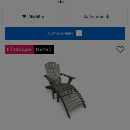
stol
Sorter efter
Alle filtre
Sorter efter
Hurtig levering
Få tilbage
Nyhed