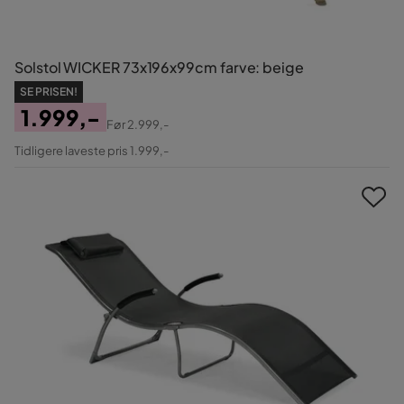
Solstol WICKER 73x196x99cm farve: beige
SE PRISEN!
1.999,-
Før
2.999,-
Pris
Original
Tidligere laveste pris 1.999,-
Pris