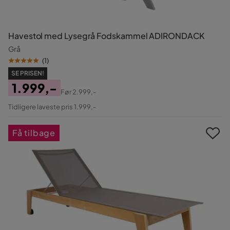
Havestol med Lysegrå Fodskammel ADIRONDACK
Grå
(
1
)
SE PRISEN!
1.999,-
Før
2.999,-
Pris
Original
Tidligere laveste pris 1.999,-
Pris
Få tilbage