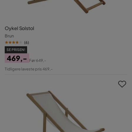
Oykel Solstol
Brun
(
6
)
SE PRISEN!
469,-
Før
649,-
Pris
Original
Tidligere laveste pris 469,-
Pris