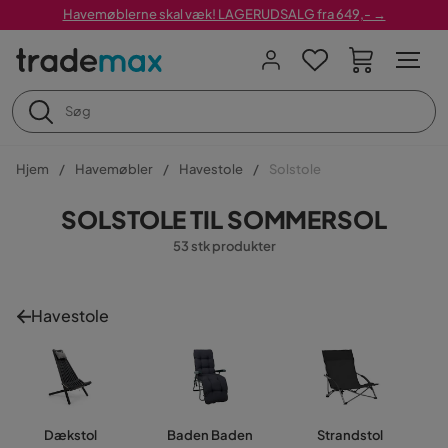
Havemøblerne skal væk! LAGERUDSALG fra 649,- →
Hjem
Havemøbler
Havestole
Solstole
SOLSTOLE TIL SOMMERSOL
53 stk produkter
Havestole
Dækstol
Baden Baden
Strandstol