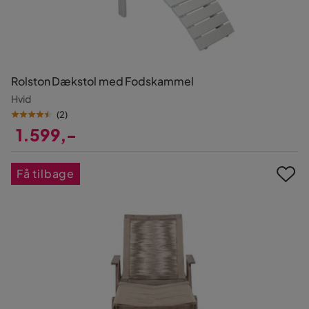
Rolston Dækstol med Fodskammel
Hvid
(
2
)
1.599,-
Pris
Få tilbage