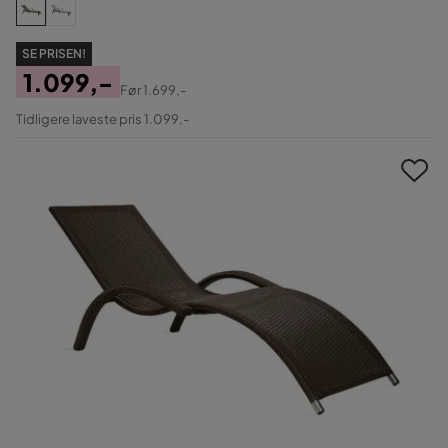
SE PRISEN!
1.099,-
Før
1.699,-
Pris
Original
Tidligere laveste pris 1.099,-
Pris