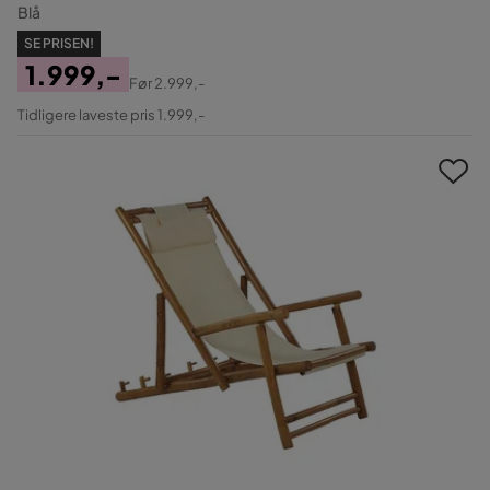
Blå
SE PRISEN!
1.999,-
Før
2.999,-
Pris
Original
Tidligere laveste pris 1.999,-
Pris