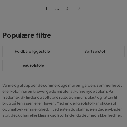
...
1
3
Populære filtre
Foldbare liggestole
Sort solstol
Teak solstole
Varme og afslappende sommerdage i haven, gården, sommerhuset
eller kolonihaven kræver gode møbler at kunne nyde solen i. På
Trademax.dk finder du soltstole i træ, aluminum, plast og rattan til
brug på terrassen eller i haven. Med en dejlig solstol kan slikke sol i
optimal bekvemmelighed, Hvad enten du skal have en Baden-Baden
stol, deck chair eller klassisk solstol finder du det med sikkerhed her.