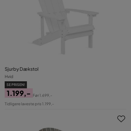
Sjurby Dækstol
Hvid
SE PRISEN!
1.199,-
Før
1.699,-
Pris
Original
Tidligere laveste pris 1.199,-
Pris