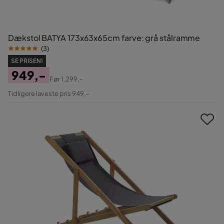
Dækstol BATYA 173x63x65cm farve: grå stålramme
(
3
)
SE PRISEN!
949,-
Før
1.299,-
Pris
Original
Tidligere laveste pris 949,-
Pris