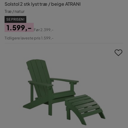
Solstol 2 stk lyst træ / beige ATRANI
Træ / natur
SE PRISEN!
1.599,-
Før
2.399,-
Pris
Original
Tidligere laveste pris 1.599,-
Pris