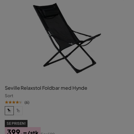
Seville Relaxstol Foldbar med Hynde
Sort
(
6
)
SE PRISEN!
399,-
/stk