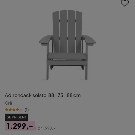
Adirondack solstol 88 | 75 | 88 cm
Grå
(
1
)
SE PRISEN!
1.299,-
Før
1.999,-
Pris
Original