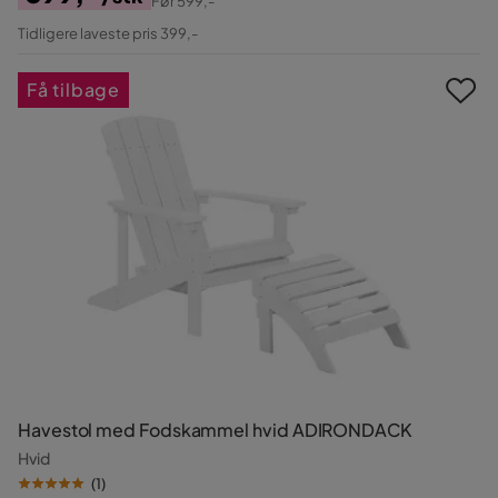
Før
599,-
Pris
Original
Tidligere laveste pris 399,-
Pris
Få tilbage
Havestol med Fodskammel hvid ADIRONDACK
Hvid
(
1
)