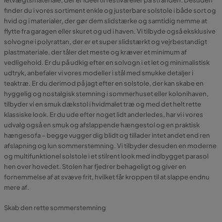
finder du i vores sortiment enkle og justerbare solstole i både sort og
hvid og i materialer, der gør dem slidstærke og samtidig nemme at
flytte fra garagen eller skuret og ud i haven. Vi tilbyde også eksklusive
solvogne i polyrattan, der er et super slidstærkt og vejrbestandigt
plastmateriale, der tåler det meste og kræver et minimum af
vedligehold. Er du på udkig efter en solvogn i et let og minimalistisk
udtryk, anbefaler vi vores modeller i stål med smukke detaljer i
teaktræ. Er du derimod på jagt efter en solstole, der kan skabe en
hyggelig og nostalgisk stemning i sommerhuset eller kolonihaven,
tilbyder vi en smuk dækstol i hvidmalet træ og med det helt rette
klassiske look. Er du ude efter noget lidt anderledes, har vi i vores
udvalg også en smuk og afslappende hængestol og en praktisk
hængesofa – begge vugger dig blidt og tillader intet andet end ren
afslapning og lun sommerstemning. Vi tilbyder desuden en moderne
og multifunktionel solstole i et stilrent look med indbygget parasol
hen over hovedet. Stolen har fjedrer behageligt og giver en
fornemmelse af at svæve frit, hvilket får kroppen til at slappe endnu
mere af.
Skab den rette sommerstemning