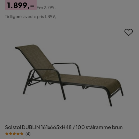
1.899,-
Før
2.799,-
Pris
Original
Tidligere laveste pris 1.899,-
Pris
Solstol DUBLIN 161x665xH48 / 100 stålramme brun
(
4
)