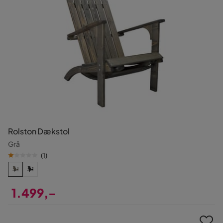
Rolston Dækstol
Grå
(
1
)
1.499,-
Pris