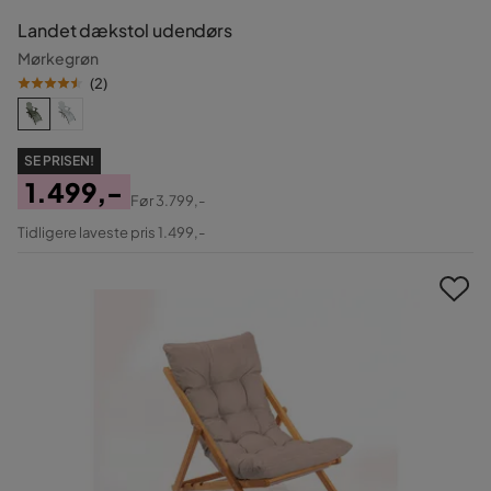
Landet dækstol udendørs
Mørkegrøn
(
2
)
SE PRISEN!
1.499,-
Før
3.799,-
Pris
Original
Tidligere laveste pris 1.499,-
Pris