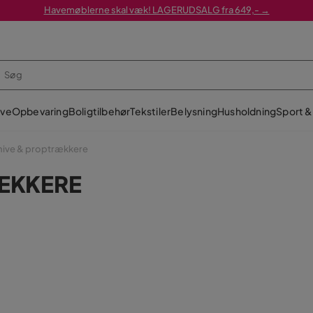
Havemøblerne skal væk! LAGERUDSALG fra 649,- →
ve
Opbevaring
Boligtilbehør
Tekstiler
Belysning
Husholdning
Sport & 
nive & proptrækkere
ÆKKERE