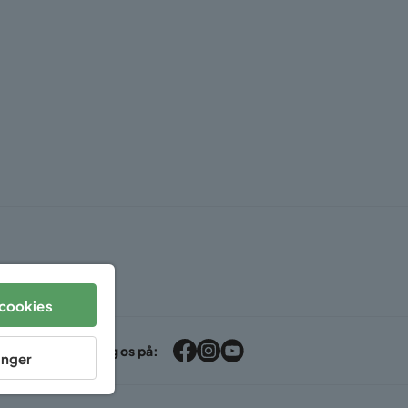
cookies
Følg os på:
linger