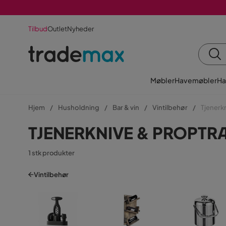
Tilbud
Outlet
Nyheder
Møbler
Havemøbler
Ha
Hjem
Husholdning
Bar & vin
Vintilbehør
Tjenerk
TJENERKNIVE & PROPTR
1 stk produkter
Vintilbehør