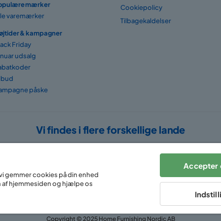
opulære mærker
Cookiepolicy
lle varemærker
Tilbagekaldelser
øjtider & kampagner
lack Friday
anuar udsalg
abatkoder
ilbud
ampagne påske
Vi findes i flere forskellige lande
Accepter 
at vi gemmer cookies på din enhed
n af hjemmesiden og hjælpe os
Indstil
Copyright © 2025 Home Furnishing Nordic AB