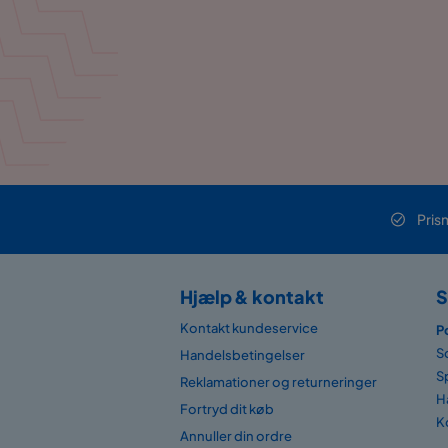
Pris
Hjælp & kontakt
S
Kontakt kundeservice
P
S
Handelsbetingelser
S
Reklamationer og returneringer
H
Fortryd dit køb
K
Annuller din ordre