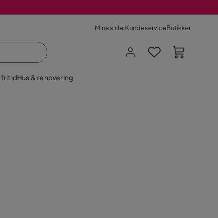
Mine sider
Kundeservice
Butikker
fritid
Hus & renovering