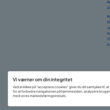
P
A
H
B
J
R
T
K
Vi værner om din integritet
Ved at klikke på "acceptere cookies" giver du dit samtykke til, 
for at forbedre navigationen på hjemmesiden, analysere bruge
med vores markedsføringsindsats.