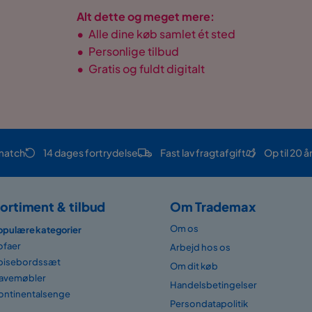
Alt dette og meget mere:
•
Alle dine køb samlet ét sted
•
Personlige tilbud
•
Gratis og fuldt digitalt
match
14 dages fortrydelse
Fast lav fragtafgift
Op til 20 å
ortiment & tilbud
Om Trademax
Om os
opulære kategorier
ofaer
Arbejd hos os
pisebordssæt
Om dit køb
avemøbler
Handelsbetingelser
ontinentalsenge
Persondatapolitik