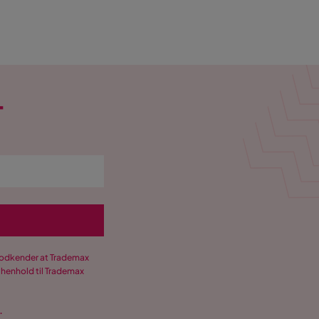
T
 godkender at Trademax
 henhold til Trademax
.