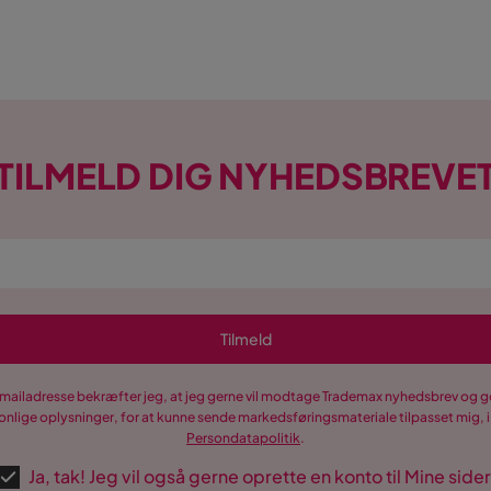
TILMELD DIG NYHEDSBREVE
Tilmeld
-mailadresse bekræfter jeg, at jeg gerne vil modtage Trademax nyhedsbrev og
nlige oplysninger, for at kunne sende markedsføringsmateriale tilpasset mig, i
Persondatapolitik
.
Ja, tak! Jeg vil også gerne oprette en konto til Mine sider