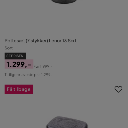
Pottesæt (7 stykker) Lenor 13 Sort
Sort
SE PRISEN!
1.299,-
Før
1.999,-
Pris
Original
Tidligere laveste pris 1.299,-
Pris
Få tilbage