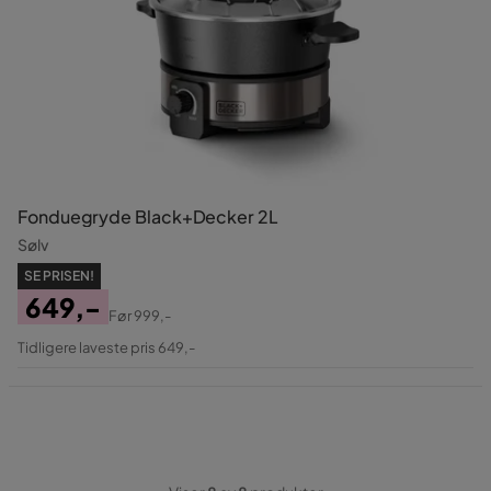
Fonduegryde Black+Decker 2L
Sølv
SE PRISEN!
649,-
Før
999,-
Pris
Original
Tidligere laveste pris 649,-
Pris