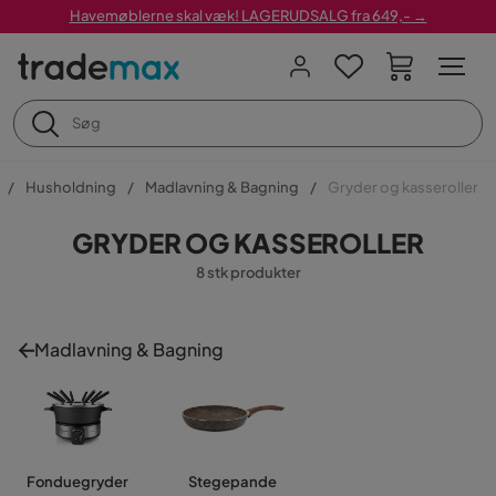
Havemøblerne skal væk! LAGERUDSALG fra 649,- →
Husholdning
Madlavning & Bagning
Gryder og kasseroller
GRYDER OG KASSEROLLER
8 stk produkter
Madlavning & Bagning
Fonduegryder
Stegepande