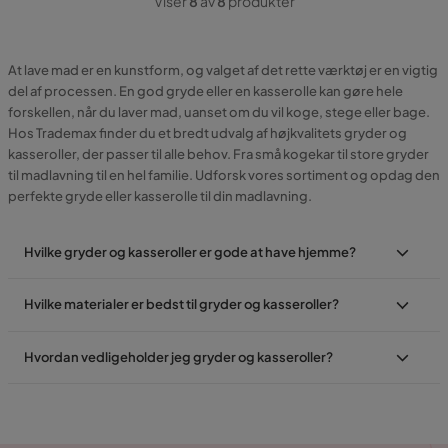
Viser
8
av
8
produkter
At lave mad er en kunstform, og valget af det rette værktøj er en vigtig
del af processen. En god gryde eller en kasserolle kan gøre hele
forskellen, når du laver mad, uanset om du vil koge, stege eller bage.
Hos Trademax finder du et bredt udvalg af højkvalitets gryder og
kasseroller, der passer til alle behov. Fra små kogekar til store gryder
til madlavning til en hel familie. Udforsk vores sortiment og opdag den
perfekte gryde eller kasserolle til din madlavning.
Hvilke gryder og kasseroller er gode at have hjemme?
Hvilke materialer er bedst til gryder og kasseroller?
Hvordan vedligeholder jeg gryder og kasseroller?