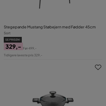
Stegepande Mustang Støbejern med Fødder 45cm
Sort
SE PRISEN!
329,-
Før
499,-
Pris
Original
Tidligere laveste pris 329,-
Pris