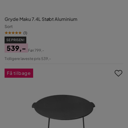
Gryde Maku 7.4L Støbt Aluminium
Sort
(
1
)
SE PRISEN!
539,-
Før
799,-
Pris
Original
Tidligere laveste pris 539,-
Pris
Få tilbage