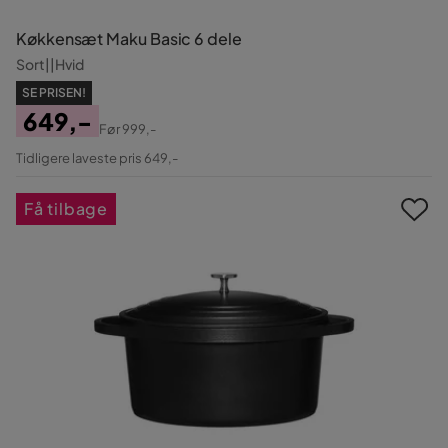
Køkkensæt Maku Basic 6 dele
Sort||Hvid
SE PRISEN!
649,-
Før
999,-
Pris
Original
Tidligere laveste pris 649,-
Pris
Få tilbage