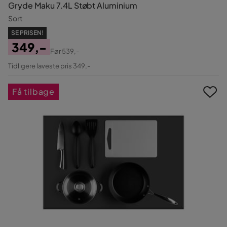
Gryde Maku 7.4L Støbt Aluminium
Sort
SE PRISEN!
349,-
Før
539,-
Pris
Original
Tidligere laveste pris 349,-
Pris
Få tilbage