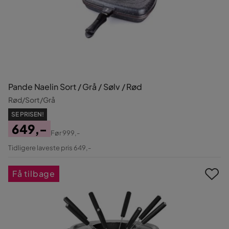
Pande Naelin Sort / Grå / Sølv / Rød
Rød/Sort/Grå
SE PRISEN!
649,-
Før
999,-
Pris
Original
Tidligere laveste pris 649,-
Pris
Få tilbage