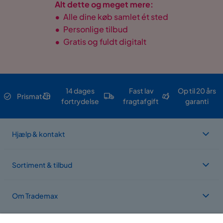
Alt dette og meget mere:
•
Alle dine køb samlet ét sted
•
Personlige tilbud
•
Gratis og fuldt digitalt
14 dages
Fast lav
Op til 20 års
Prismatch
fortrydelse
fragtafgift
garanti
Hjælp & kontakt
Sortiment & tilbud
Om Trademax