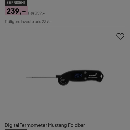
SE PRISEN!
239,-
Før
359,-
Pris
Original
Tidligere laveste pris 239,-
Pris
Digital Termometer Mustang Foldbar