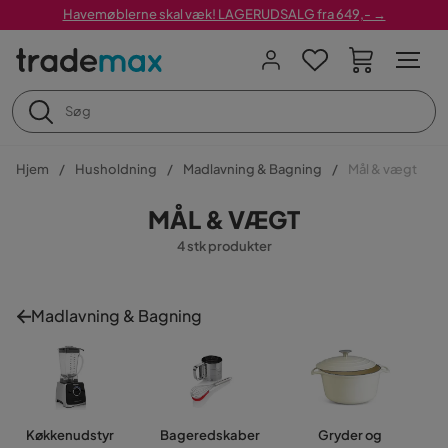
Havemøblerne skal væk! LAGERUDSALG fra 649,- →
Hjem
Husholdning
Madlavning & Bagning
Mål & vægt
MÅL & VÆGT
4 stk produkter
Madlavning & Bagning
Køkkenudstyr
Bageredskaber
Gryder og