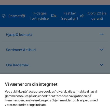
14 dages
Fast lav
Op til 20 års
Prismatch
fortrydelse
fragtafgift
garanti
Hjælp & kontakt
Sortiment & tilbud
Om Trademax
Vi findes i flere forskellige lande
Vi værner om din integritet
Ved at klikke på "acceptere cookies" giver du dit samtykke til, at vi
gemmer cookies på din enhed for at forbedre navigationen på
hjemmesiden, analysere brugen af hjemmesiden og hjælpe os med
vores markedsføringsindsats.