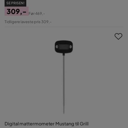
SE PRISEN!
309,-
Før
469,-
Pris
Original
Tidligere laveste pris 309,-
Pris
Digital mattermometer Mustang til Grill