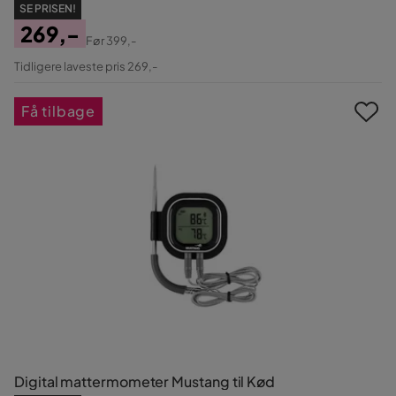
SE PRISEN!
269,-
Før
399,-
Pris
Original
Tidligere laveste pris 269,-
Pris
Få tilbage
Digital mattermometer Mustang til Kød