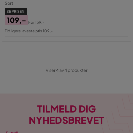
Sort
SE PRISEN!
109,-
Før
159,-
Pris
Original
Tidligere laveste pris 109,-
Pris
Viser
4
av
4
produkter
TILMELD DIG
NYHEDSBREVET