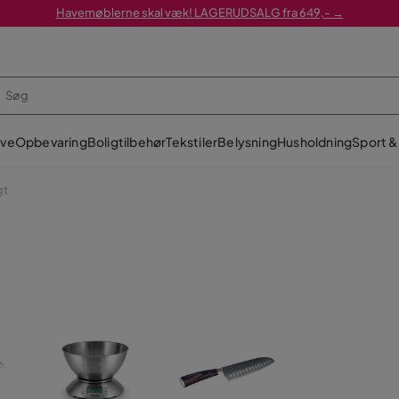
Havemøblerne skal væk! LAGERUDSALG fra 649,- →
ve
Opbevaring
Boligtilbehør
Tekstiler
Belysning
Husholdning
Sport & 
gt