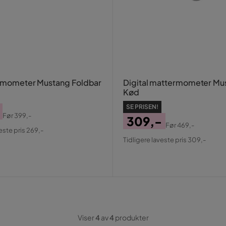
ermometer Mustang Foldbar
Digital mattermometer Mus
Kød
SE PRISEN!
Før
399,-
309,-
al
Før
469,-
este pris 269,-
Pris
Original
Tidligere laveste pris 309,-
Pris
Viser
4
av
4
produkter