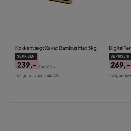
Køkkenvægt Xavax Bambus Max 5kg
Digital T
SE PRISEN!
SE PRISEN!
239,-
269,-
Før
359,-
Pris
Original
Pris
Origin
Tidligere laveste pris 239,-
Tidligere lav
Pris
Pris