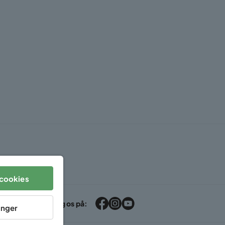
cookies
Følg os på:
linger