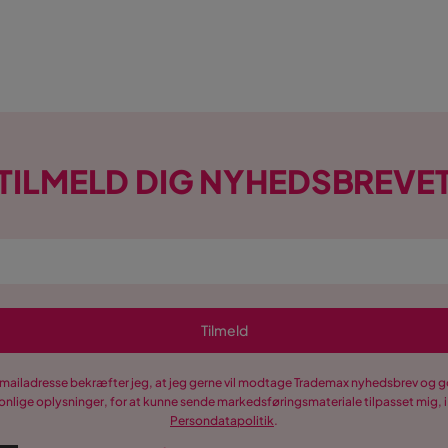
TILMELD DIG NYHEDSBREVE
Tilmeld
-mailadresse bekræfter jeg, at jeg gerne vil modtage Trademax nyhedsbrev og
nlige oplysninger, for at kunne sende markedsføringsmateriale tilpasset mig, i
Persondatapolitik
.