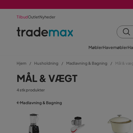
Tilbud
Outlet
Nyheder
Møbler
Havemøbler
Ha
Hjem
Husholdning
Madlavning & Bagning
Mål & væ
MÅL & VÆGT
4 stk produkter
Madlavning & Bagning