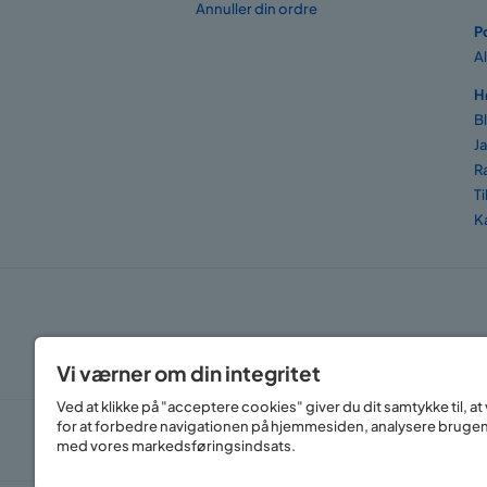
Annuller din ordre
P
A
H
B
J
R
T
K
Vi værner om din integritet
Ved at klikke på "acceptere cookies" giver du dit samtykke til, 
for at forbedre navigationen på hjemmesiden, analysere bruge
med vores markedsføringsindsats.