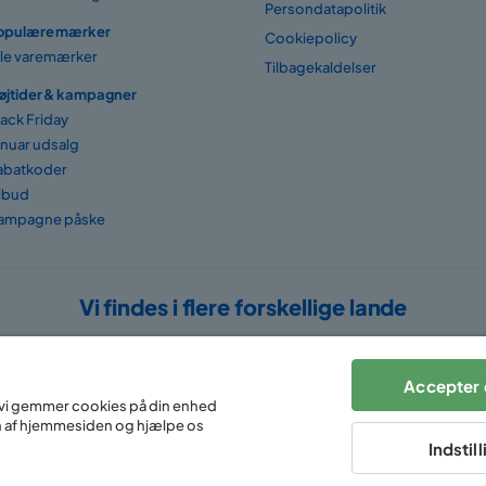
Persondatapolitik
opulære mærker
Cookiepolicy
lle varemærker
Tilbagekaldelser
øjtider & kampagner
lack Friday
anuar udsalg
abatkoder
ilbud
ampagne påske
Vi findes i flere forskellige lande
Accepter 
at vi gemmer cookies på din enhed
n af hjemmesiden og hjælpe os
Indstil