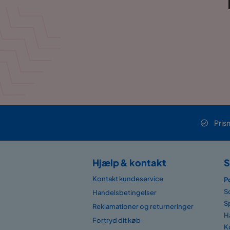
Pris
Hjælp & kontakt
S
Kontakt kundeservice
P
S
Handelsbetingelser
S
Reklamationer og returneringer
H
Fortryd dit køb
K