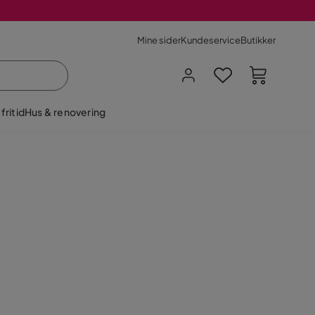
Mine sider
Kundeservice
Butikker
fritid
Hus & renovering