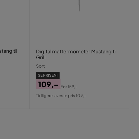
tang til
Digital mattermometer Mustang til
Grill
Sort
SE PRISEN!
109,-
Før
159,-
Pris
Original
Tidligere laveste pris 109,-
Pris