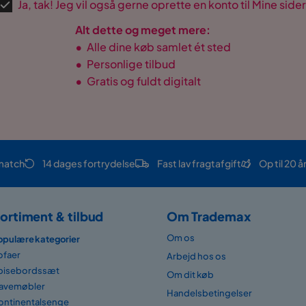
Ja, tak! Jeg vil også gerne oprette en konto til Mine sider
Alt dette og meget mere:
•
Alle dine køb samlet ét sted
•
Personlige tilbud
•
Gratis og fuldt digitalt
match
14 dages fortrydelse
Fast lav fragtafgift
Op til 20 å
ortiment & tilbud
Om Trademax
Om os
opulære kategorier
ofaer
Arbejd hos os
pisebordssæt
Om dit køb
avemøbler
Handelsbetingelser
ontinentalsenge