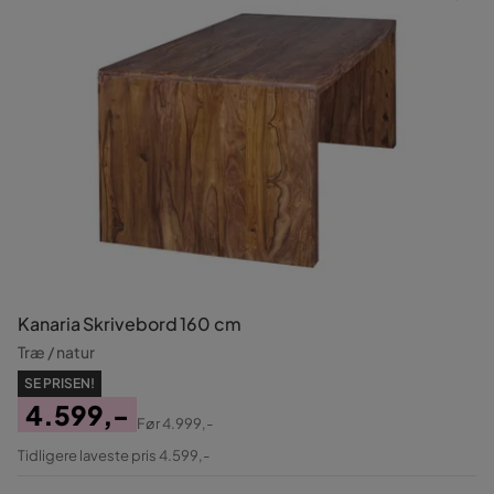
Kanaria Skrivebord 160 cm
Træ / natur
SE PRISEN!
4.599,-
Før
4.999,-
Pris
Original
Tidligere laveste pris 4.599,-
Pris