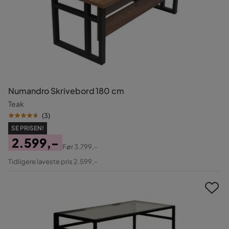
Numandro Skrivebord 180 cm
Teak
(
3
)
SE PRISEN!
2.599,-
Før
3.799,-
Pris
Original
Tidligere laveste pris 2.599,-
Pris