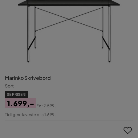
Marinko Skrivebord
Sort
SE PRISEN!
1.699,-
Før
2.599,-
Pris
Original
Tidligere laveste pris 1.699,-
Pris