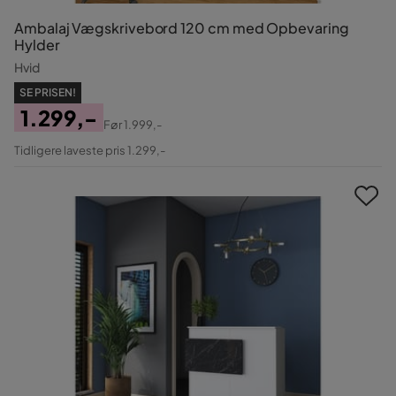
Ambalaj Vægskrivebord 120 cm med Opbevaring
Hylder
Hvid
SE PRISEN!
1.299,-
Før
1.999,-
Pris
Original
Tidligere laveste pris 1.299,-
Pris