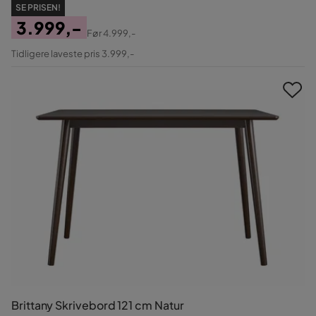
SE PRISEN!
3.999,-
Før
4.999,-
Pris
Original
Tidligere laveste pris 3.999,-
Pris
Brittany Skrivebord 121 cm Natur