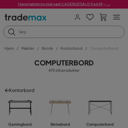
Havemøblerne skal væk! LAGERUDSALG fra 649,- →
Hjem
Møbler
Borde
Kontorbord
Computerbord
COMPUTERBORD
475 stk produkter
Kontorbord
Gamingbord
Skrivebord
Computerbord