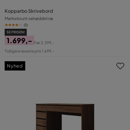
Kopparbo Skrivebord
Mørkebrunt valnøddetræ
(
1
)
SE PRISEN!
1.699,-
Før
2.399,-
Pris
Original
Tidligere laveste pris 1.699,-
Pris
Nyhed