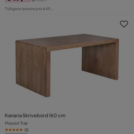
Pris
Original
Tidligere laveste pris 649,-
Pris
Kanaria Skrivebord 160 cm
Massivt Træ
(
1
)