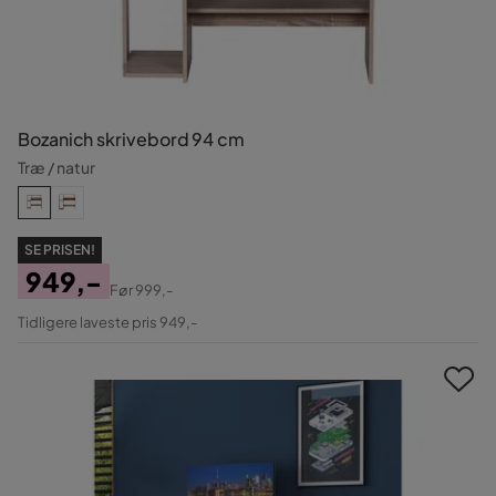
Bozanich skrivebord 94 cm
Træ / natur
SE PRISEN!
949,-
Før
999,-
Pris
Original
Tidligere laveste pris 949,-
Pris