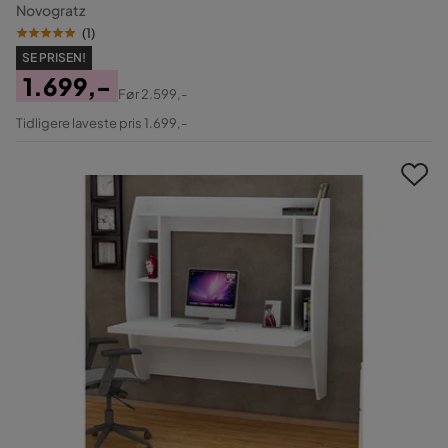
Novogratz
(
1
)
SE PRISEN!
1.699,-
Før
2.599,-
Pris
Original
Tidligere laveste pris 1.699,-
Pris