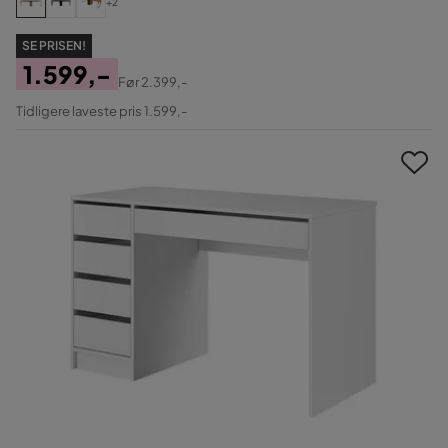
+2
SE PRISEN!
1.599,-
Før
2.399,-
Pris
Original
Tidligere laveste pris 1.599,-
Pris