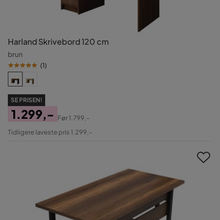
Harland Skrivebord 120 cm
brun
(
1
)
SE PRISEN!
1.299,-
Før
1.799,-
Pris
Original
Tidligere laveste pris 1.299,-
Pris