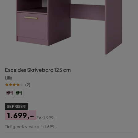
Escaldes Skrivebord 125 cm
Lilla
(
2
)
SE PRISEN!
1.699,-
Før
1.999,-
Pris
Original
Tidligere laveste pris 1.699,-
Pris