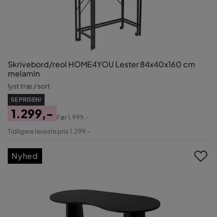
Skrivebord/reol HOME4YOU Lester 84x40x160 cm
melamin
lyst træ / sort
SE PRISEN!
1.299,-
Før
1.999,-
Pris
Original
Tidligere laveste pris 1.299,-
Pris
Nyhed