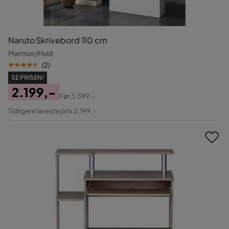
Naruto Skrivebord 110 cm
Marmor/Hvid
(
2
)
SE PRISEN!
2.199,-
Før
3.399,-
Pris
Original
Tidligere laveste pris 2.199,-
Pris