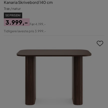
Kanaria Skrivebord 140 cm
Træ / natur
SE PRISEN!
3.999,-
Før
4.199,-
Pris
Original
Tidligere laveste pris 3.999,-
Pris