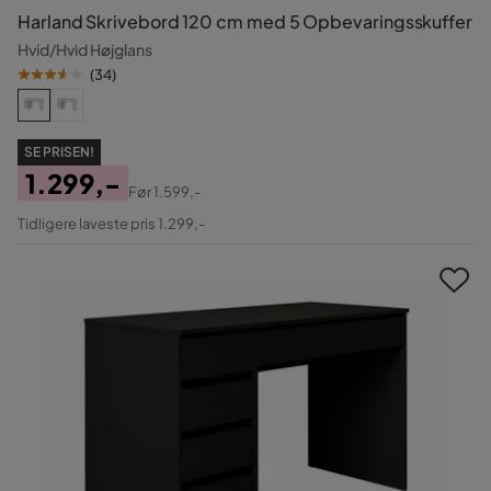
Harland Skrivebord 120 cm med 5 Opbevaringsskuffer
Hvid/Hvid Højglans
(
34
)
SE PRISEN!
1.299,-
Før
1.599,-
Pris
Original
Tidligere laveste pris 1.299,-
Pris