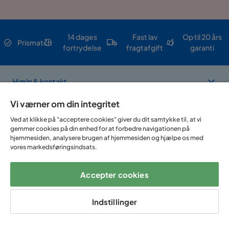
14 dages
Fast lav
Op til 20 års
Prismatch
fortrydelse
fragtafgift
garanti
Hjælp & kontakt
Vi værner om din integritet
Sortiment & tilbud
Ved at klikke på "acceptere cookies" giver du dit samtykke til, at vi
gemmer cookies på din enhed for at forbedre navigationen på
hjemmesiden, analysere brugen af hjemmesiden og hjælpe os med
Om Trademax
vores markedsføringsindsats.
Accepter cookies
Vi findes i flere forskellige lande
Indstillinger