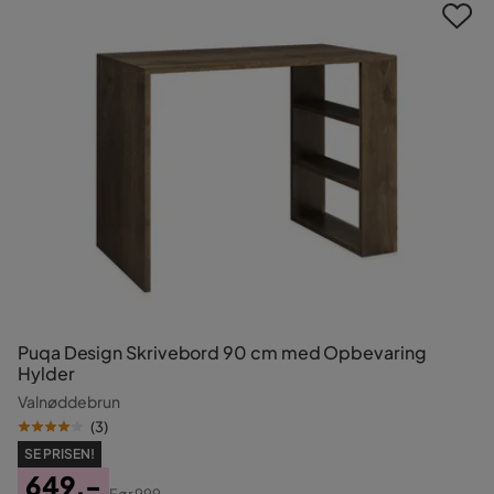
Puqa Design Skrivebord 90 cm med Opbevaring
Hylder
Valnøddebrun
(
3
)
SE PRISEN!
649,-
Før
999,-