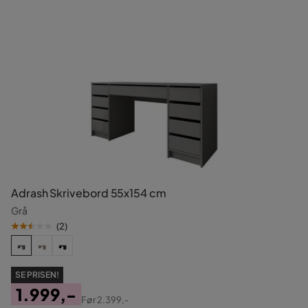
Adrash Skrivebord 55x154 cm
Grå
(
2
)
SE PRISEN!
1.999,-
Før
2.399,-