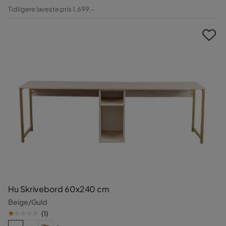
Pris
Original
Tidligere laveste pris 1.699,-
Pris
Hu Skrivebord 60x240 cm
Beige/Guld
(
1
)