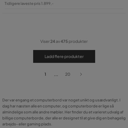
Pris
Original
Tidligere laveste pris 1.899,-
Pris
Viser
24
av
475
produkter
Ladd flere produkter
...
1
20
Der var engang et computerbord var noget unikt og usædvanligt. I
dag har næsten alle en computer, og computerborde er lige så
almindelige som alle andre møbler. Her finder du et varieret udvalg af
billige computerborde, der alle er designet til at give dig en behagelig
arbejds- eller gaming plads.