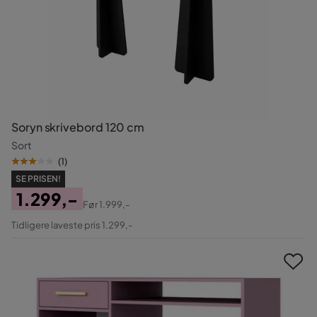
Soryn skrivebord 120 cm
Sort
(
1
)
SE PRISEN!
1.299,-
Før
1.999,-
Pris
Original
Tidligere laveste pris 1.299,-
Pris