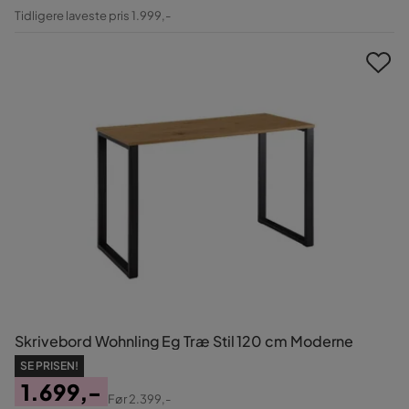
Pris
Original
Tidligere laveste pris 1.999,-
Pris
Skrivebord Wohnling Eg Træ Stil 120 cm Moderne
SE PRISEN!
1.699,-
Før
2.399,-