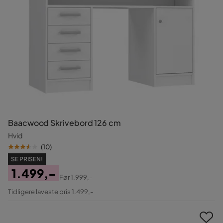
Baacwood Skrivebord 126 cm
Hvid
(
10
)
SE PRISEN!
1.499,-
Før
1.999,-
Pris
Original
Tidligere laveste pris 1.499,-
Pris