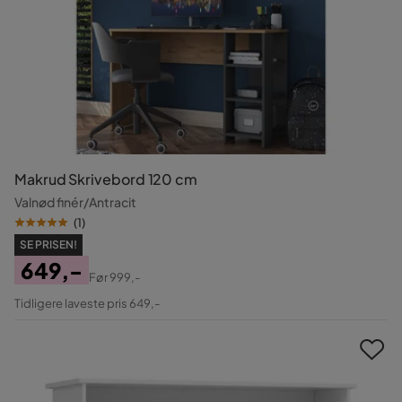
Makrud Skrivebord 120 cm
Valnød finér/Antracit
(
1
)
SE PRISEN!
649,-
Før
999,-
Pris
Original
Tidligere laveste pris 649,-
Pris