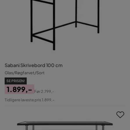
Sabani Skrivebord 100 cm
Glas/Røgfarvet/Sort
SE PRISEN!
1.899,-
Før
2.799,-
Pris
Original
Tidligere laveste pris 1.899,-
Pris