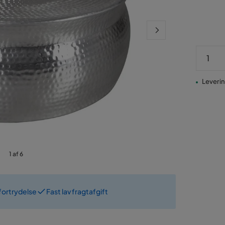
Pris
Levering
1 af 6
fortrydelse
Fast lav fragtafgift