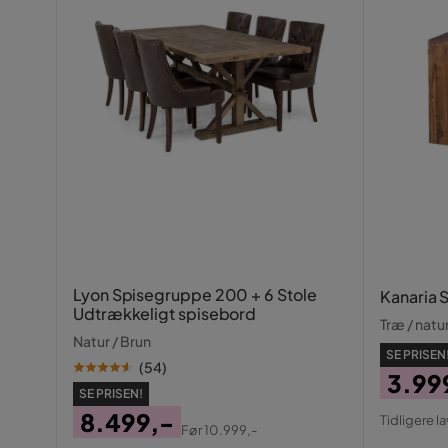
Vægt
7 kg
Omsorg
Rengør med
Farve
Grå
Serie
Osagie
Lyon Spisegruppe 200 + 6 Stole
Kanaria 
Udtrækkeligt spisebord
Træ / natu
Natur / Brun
SE PRISEN
(
54
)
3.99
SE PRISEN!
Pris
Origin
8.499,-
Tidligere l
Før
10.999,-
Pris