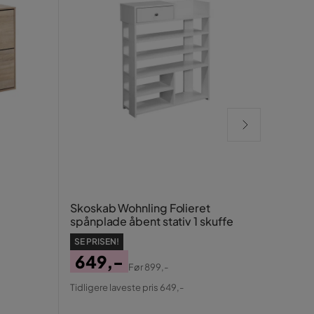
Vægr
Skoskab Wohnling Folieret
hylde
spånplade åbent stativ 1 skuffe
landli
SE PR
SE PRISEN!
58
649,-
Før
899,-
Pris
Ori
Pris
Original
Tidlig
Tidligere laveste pris 649,-
Pris
Pris