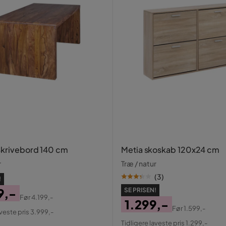
 blød, fugtig klud. Undgå slibende rengøring.
Skrivebord 140 cm
Metia skoskab 120x24 cm
r
Træ / natur
(
3
)
!
9,-
SE PRISEN!
Før
4.199,-
1.299,-
al
Før
1.599,-
aveste pris 3.999,-
Pris
Original
Tidligere laveste pris 1.299,-