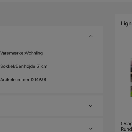
Lig
Varemærke
:
Wohnling
Sokkel/Ben højde
:
31 cm
Artikelnummer
:
1214938
Osag
Rund