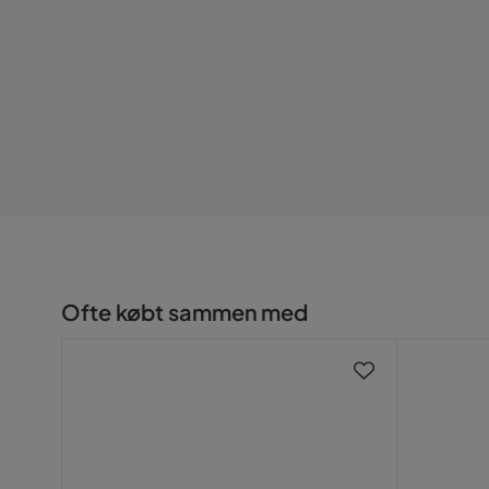
Funktion
Förvaring
Nej
Udvidelsesbart
Nej
Andet
Form
Rund
Farvenavn
Sølv
Ofte købt sammen med
Udseende
Sølv
Stil
Orientalisk
Maxvægt
20 Kg
Kræver samling
Nej