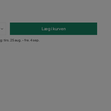
Læg i kurven
: tirs. 25 aug. - fre. 4 sep.