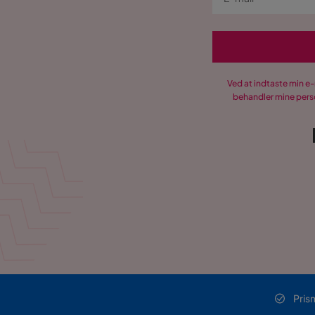
Ved at indtaste min e
behandler mine perso
Pris