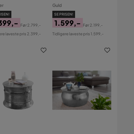
er
Guld
ISEN!
SE PRISEN!
399,-
1.599,-
Før
2.799,-
Før
2.199,-
s
ginal
Pris
Original
ere laveste pris 2.399,-
Tidligere laveste pris 1.599,-
s
Pris