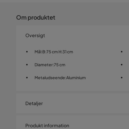
Om produktet
Oversigt
Mål
:
B:75 cm H:31 cm
Diameter
:
75 cm
Metaludseende
:
Aluminium
Detaljer
Artikelnummer:
1214938
Produkt information
Størrelse