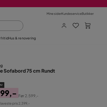
Mine sider
Kundeservice
Butikker
fritid
Hus & renovering
ng
e Sofabord 75 cm Rundt
N!
399,-
Før
2.599,-
ginal
 laveste pris 2.399,-