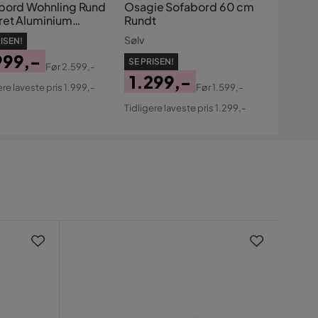
bord Wohnling Rund
Osagie Sofabord 60 cm
et Aluminium
Rundt
flade Lakeret
Sølv
ISEN!
ntalsk
999,-
SE PRISEN!
Før
2.599,-
s
ginal
1.299,-
ere laveste pris 1.999,-
Før
1.599,-
s
Pris
Original
Tidligere laveste pris 1.299,-
Pris
Få t