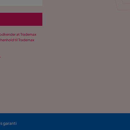
 godkender at Trademax
 henhold til Trademax
.
rs garanti