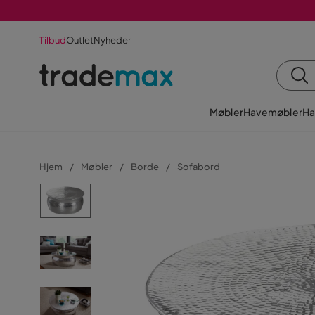
Tilbud
Outlet
Nyheder
Møbler
Havemøbler
Ha
Hjem
Møbler
Borde
Sofabord