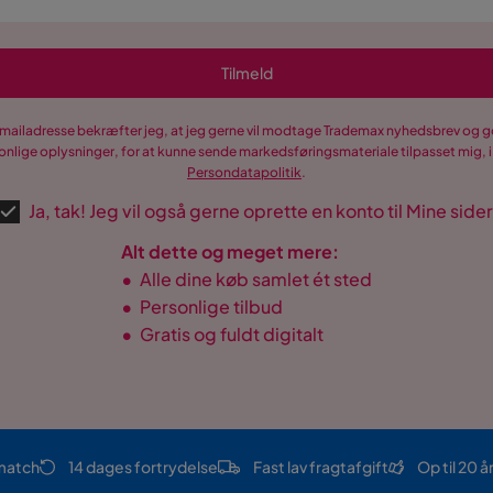
Tilmeld
-mailadresse bekræfter jeg, at jeg gerne vil modtage Trademax nyhedsbrev og
nlige oplysninger, for at kunne sende markedsføringsmateriale tilpasset mig, i
Persondatapolitik
.
Ja, tak! Jeg vil også gerne oprette en konto til Mine sider
Alt dette og meget mere:
•
Alle dine køb samlet ét sted
•
Personlige tilbud
•
Gratis og fuldt digitalt
match
14 dages fortrydelse
Fast lav fragtafgift
Op til 20 å