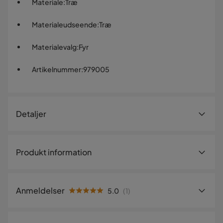
Materiale
:
Træ
Materialeudseende
:
Træ
Materialevalg
:
Fyr
Artikelnummer
:
979005
Detaljer
Artikelnummer:
979005
Produkt information
Størrelse
Højde
174.4 cm
Anmeldelser
5.0
(
1
)
Sengemål
90x200
5.0
5
☆
Bredde
105.2 cm
4
☆