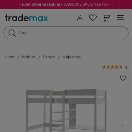
Havemøblerne skal væk! LAGERUDSALG fra 649,- →
Hjem
Møbler
Senge
Køjeseng
(
1
)