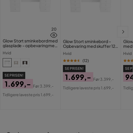
20
Glow Stort sminkebord med
Glow Stort sminkebord –
Glow
glasplade – opbevaring med
Opbevaring med skuffer 120
med 
skuffer og rum 120 cm
cm
Holl
Hvid
Hvid
Hvid
opla
(
12
)
SE PRISEN!
SE P
1.699,-
9
SE PRISEN!
Før
3.399,-
1.699,-
Pris
Original
Pri
Or
Før
3.399,-
Tidligere laveste pris 1.699,-
Tidli
Pris
Original
Pris
Pri
Tidligere laveste pris 1.699,-
Pris