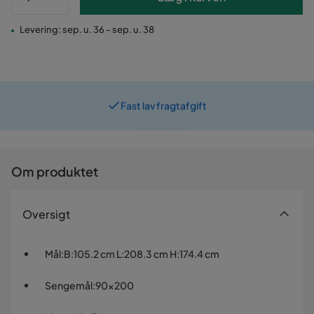
Levering: sep. u. 36 - sep. u. 38
Fast lav fragtafgift
Prismatch
Om produktet
Oversigt
Mål
:
B:105.2 cm L:208.3 cm H:174.4 cm
Sengemål
:
90x200