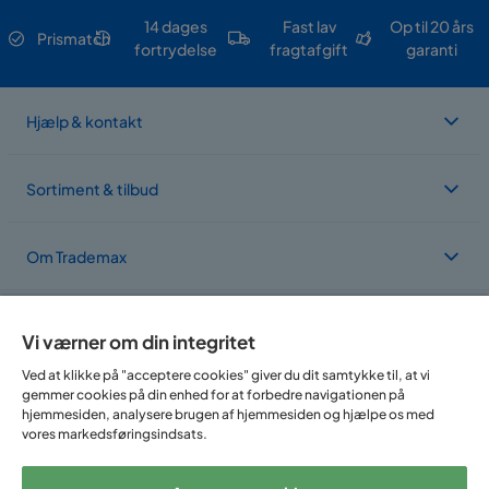
14 dages
Fast lav
Op til 20 års
Prismatch
fortrydelse
fragtafgift
garanti
Hjælp & kontakt
Sortiment & tilbud
Om Trademax
Vi findes i flere forskellige lande
Vi værner om din integritet
Ved at klikke på "acceptere cookies" giver du dit samtykke til, at vi
gemmer cookies på din enhed for at forbedre navigationen på
hjemmesiden, analysere brugen af hjemmesiden og hjælpe os med
vores markedsføringsindsats.