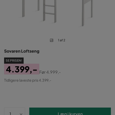
1 af 2
Sovaren Loftseng
SE PRISEN!
4.399,-
Før
4.999,-
Pris
Original
Tidligere laveste pris 4.399,-
Pris
Læg i kurven