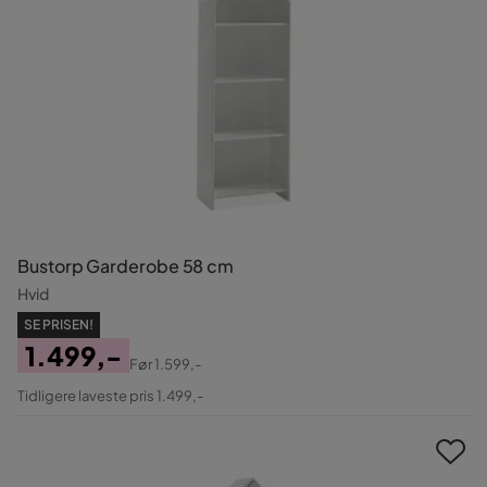
Bustorp Garderobe 58 cm
Hvid
SE PRISEN!
1.499,-
Før
1.599,-
Pris
Original
Tidligere laveste pris 1.499,-
Pris