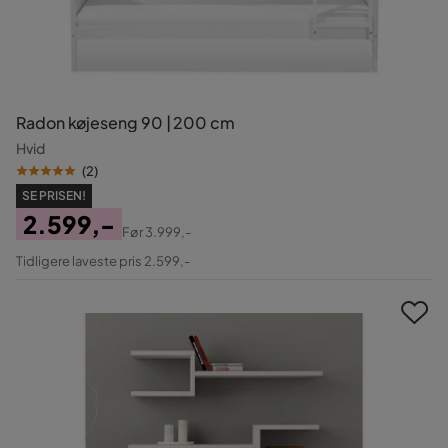
Radon køjeseng 90 | 200 cm
Hvid
(
2
)
SE PRISEN!
2.599,-
Før
3.999,-
Pris
Original
Tidligere laveste pris 2.599,-
Pris