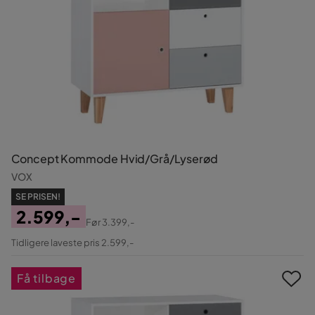
Concept Kommode Hvid/Grå/Lyserød
VOX
SE PRISEN!
2.599,-
Før
3.399,-
Pris
Original
Tidligere laveste pris 2.599,-
Pris
Få tilbage