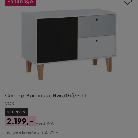
Få tilbage
Concept Kommode Hvid/Grå/Sort
VOX
SE PRISEN!
2.199,-
Før
3.199,-
Pris
Original
Tidligere laveste pris 2.199,-
Pris