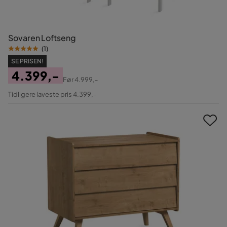
Sovaren Loftseng
(
1
)
SE PRISEN!
4.399,-
Før
4.999,-
Pris
Original
Tidligere laveste pris 4.399,-
Pris