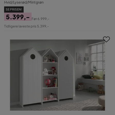
Hvid/Lyserød/Mintgrøn
SE PRISEN!
5.399,-
Før
6.999,-
Pris
Original
Tidligere laveste pris 5.399,-
Pris