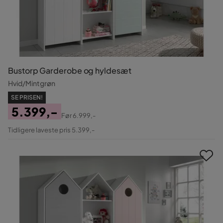
Bustorp Garderobe og hyldesæt
Hvid/Mintgrøn
SE PRISEN!
5.399,-
Før
6.999,-
Pris
Original
Tidligere laveste pris 5.399,-
Pris