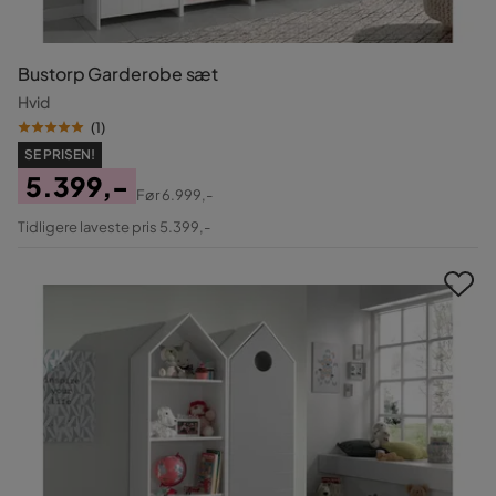
Bustorp Garderobe sæt
Hvid
(
1
)
SE PRISEN!
5.399,-
Før
6.999,-
Pris
Original
Tidligere laveste pris 5.399,-
Pris