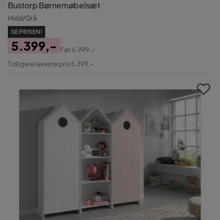
Bustorp Børnemøbelsæt
Hvid/Grå
SE PRISEN!
5.399,-
Før
6.999,-
Pris
Original
Tidligere laveste pris 5.399,-
Pris