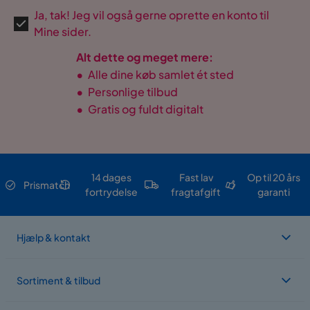
Ja, tak! Jeg vil også gerne oprette en konto til
Mine sider.
Alt dette og meget mere:
•
Alle dine køb samlet ét sted
•
Personlige tilbud
•
Gratis og fuldt digitalt
14 dages
Fast lav
Op til 20 års
Prismatch
fortrydelse
fragtafgift
garanti
Hjælp & kontakt
Sortiment & tilbud