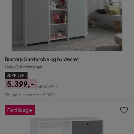
Bustorp Garderobe og hyldesæt
Hvid/Grå/Mintgrøn
SE PRISEN!
5.399,-
Før
6.999,-
Pris
Original
Tidligere laveste pris 5.399,-
Pris
Få tilbage