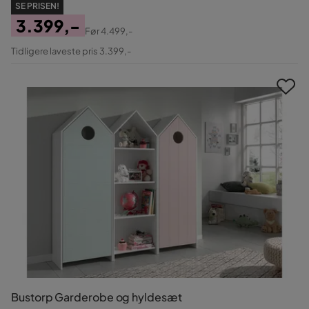
SE PRISEN!
3.399,-
Før
4.499,-
Pris
Original
Tidligere laveste pris 3.399,-
Pris
Bustorp Garderobe og hyldesæt