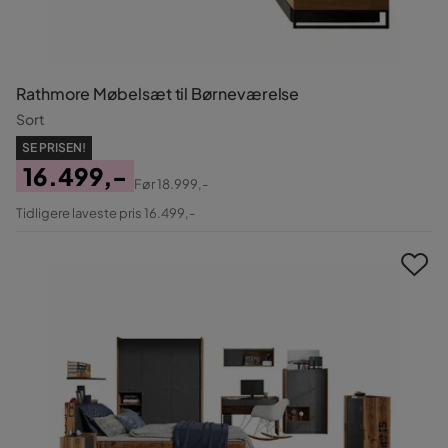
Rathmore Møbelsæt til Børneværelse
Sort
SE PRISEN!
16.499,-
Før
18.999,-
Pris
Original
Tidligere laveste pris 16.499,-
Pris