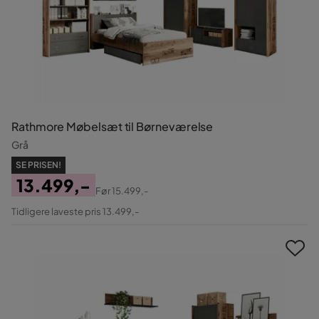
Rathmore Møbelsæt til Børneværelse
Grå
SE PRISEN!
13.499,-
Før
15.499,-
Pris
Original
Tidligere laveste pris 13.499,-
Pris