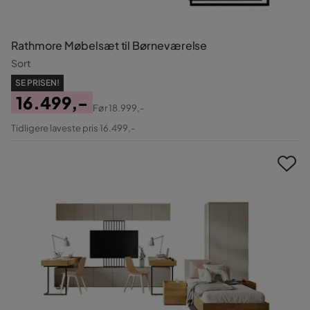
Rathmore Møbelsæt til Børneværelse
Sort
SE PRISEN!
16.499,-
Før
18.999,-
Pris
Original
Tidligere laveste pris 16.499,-
Pris