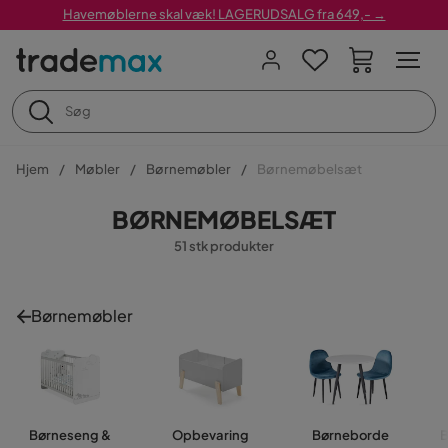
Havemøblerne skal væk! LAGERUDSALG fra 649,- →
Hjem
Møbler
Børnemøbler
Børnemøbelsæt
BØRNEMØBELSÆT
51 stk produkter
Børnemøbler
Børneseng &
Opbevaring
Børneborde
B