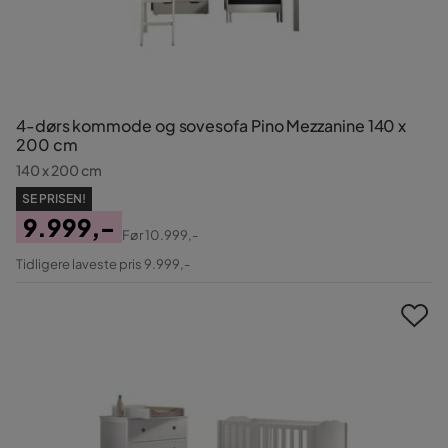
4-dørs kommode og sovesofa Pino Mezzanine 140 x
200 cm
140 x 200 cm
SE PRISEN!
9.999,-
Før
10.999,-
Pris
Original
Tidligere laveste pris 9.999,-
Pris