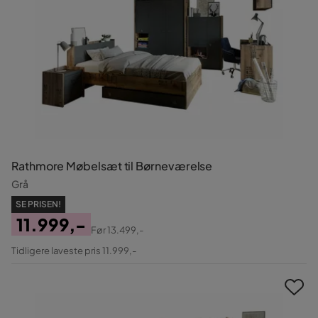
Rathmore Møbelsæt til Børneværelse
Grå
SE PRISEN!
11.999,-
Før
13.499,-
Pris
Original
Tidligere laveste pris 11.999,-
Pris