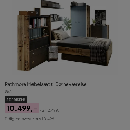
Rathmore Møbelsæt til Børneværelse
Grå
SE PRISEN!
10.499,-
Før
12.499,-
Pris
Original
Tidligere laveste pris 10.499,-
Pris