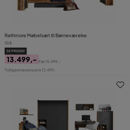
Rathmore Møbelsæt til Børneværelse
Grå
SE PRISEN!
13.499,-
Før
15.499,-
Pris
Original
Tidligere laveste pris 13.499,-
Pris