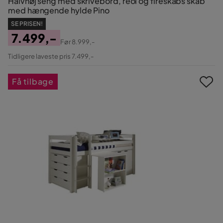
Halvhøj seng med skrivebord, reol og fireskabs skab
med hængende hylde Pino
SE PRISEN!
7.499,-
Før
8.999,-
Pris
Original
Tidligere laveste pris 7.499,-
Pris
Få tilbage