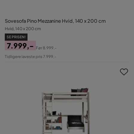
Sovesofa Pino Mezzanine Hvid, 140 x 200 cm
Hvid, 140 x 200 cm
SE PRISEN!
7.999,-
Før
8.999,-
Pris
Original
Tidligere laveste pris 7.999,-
Pris