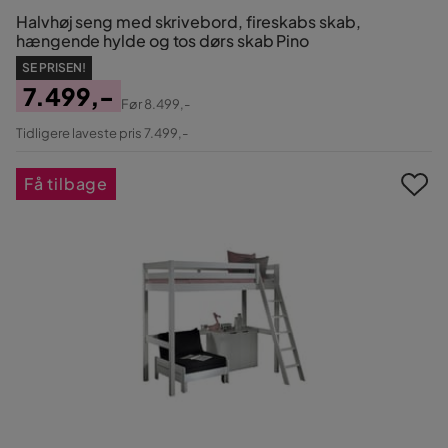
Halvhøj seng med skrivebord, fireskabs skab,
hængende hylde og tos dørs skab Pino
SE PRISEN!
7.499,-
Før
8.499,-
Pris
Original
Tidligere laveste pris 7.499,-
Pris
Få tilbage