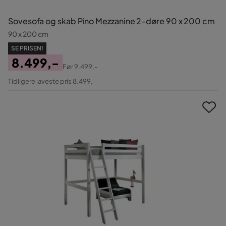
Sovesofa og skab Pino Mezzanine 2-døre 90 x 200 cm
90 x 200 cm
SE PRISEN!
8.499,-
Før
9.499,-
Pris
Original
Tidligere laveste pris 8.499,-
Pris