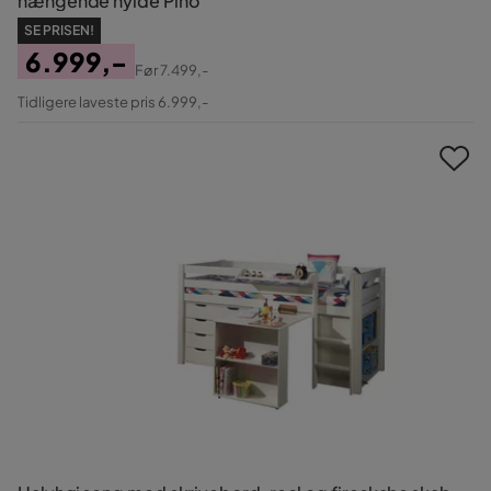
hængende hylde Pino
SE PRISEN!
6.999,-
Før
7.499,-
Pris
Original
Tidligere laveste pris 6.999,-
Pris