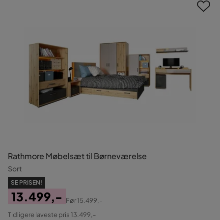
Rathmore Møbelsæt til Børneværelse
Sort
SE PRISEN!
13.499,-
Før
15.499,-
Pris
Original
Tidligere laveste pris 13.499,-