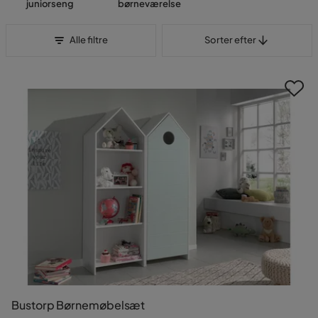
juniorseng
børneværelse
Sorter efter
Alle filtre
Sorter efter
Bustorp Børnemøbelsæt