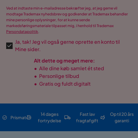
Ved at indtaste min e-mailadresse bekræfter jeg, at jeg gerne vil
modtage Trademax nyhedsbrev og godkender at Trademax behandler
mine personlige oplysninger, for at kunne sende
markedsføringsmateriale tilpasset mig, i henhold til Trademax
Persondatapolitik
.
Ja, tak! Jeg vil også gerne oprette en konto til
Mine sider.
Alt dette og meget mere:
•
Alle dine køb samlet ét sted
•
Personlige tilbud
•
Gratis og fuldt digitalt
14 dages
Fast lav
Op til 20 års
Prismatch
fortrydelse
fragtafgift
garanti