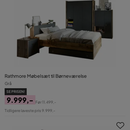
Rathmore Møbelsæt til Børneværelse
Grå
SE PRISEN!
9.999,-
Før
11.499,-
Pris
Original
Tidligere laveste pris 9.999,-
Pris