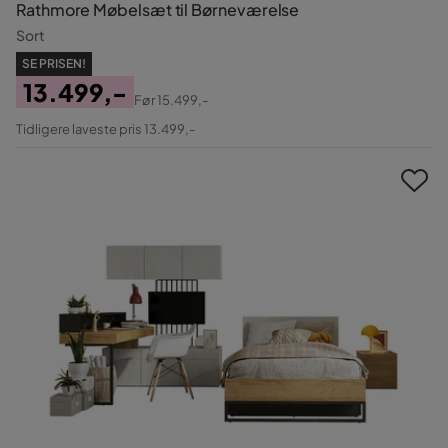
Rathmore Møbelsæt til Børneværelse
Sort
SE PRISEN!
13.499,-
Før
15.499,-
Pris
Original
Tidligere laveste pris 13.499,-
Pris