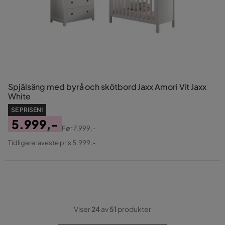
Spjälsäng med byrå och skötbord Jaxx Amori Vit Jaxx
White
SE PRISEN!
5.999,-
Før
7.999,-
Pris
Original
Tidligere laveste pris 5.999,-
Pris
Viser
24
av
51
produkter