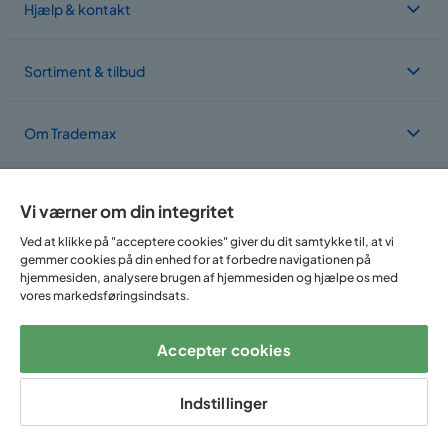
Hjælp & kontakt
Sortiment & tilbud
Om Trademax
Vi findes i flere forskellige lande
Vi værner om din integritet
Ved at klikke på "acceptere cookies" giver du dit samtykke til, at vi
gemmer cookies på din enhed for at forbedre navigationen på
hjemmesiden, analysere brugen af hjemmesiden og hjælpe os med
vores markedsføringsindsats.
Accepter cookies
Følg os på:
Indstillinger
Copyright © 2025 Home Furnishing Nordic AB