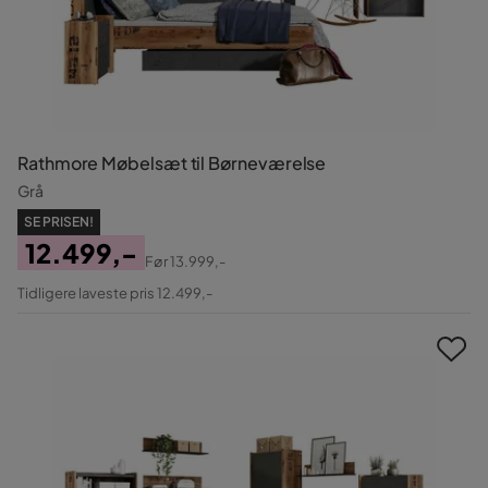
Rathmore Møbelsæt til Børneværelse
Grå
SE PRISEN!
12.499,-
Før
13.999,-
Pris
Original
Tidligere laveste pris 12.499,-
Pris