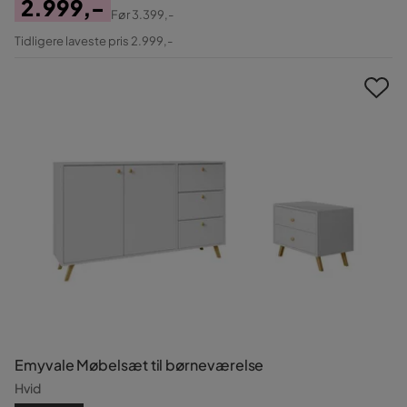
2.999,-
Før
3.399,-
Pris
Original
Tidligere laveste pris 2.999,-
Pris
Emyvale Møbelsæt til børneværelse
Hvid