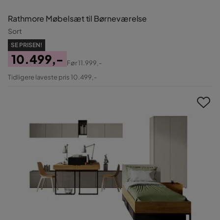
Rathmore Møbelsæt til Børneværelse
Sort
SE PRISEN!
10.499,-
Før
11.999,-
Pris
Original
Tidligere laveste pris 10.499,-
Pris