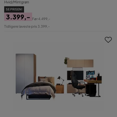
Hvid/Mintgrøn
SE PRISEN!
3.399,-
Før
4.499,-
Pris
Original
Tidligere laveste pris 3.399,-
Pris