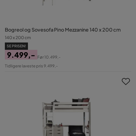
Bogreol og Sovesofa Pino Mezzanine 140 x 200 cm
140 x 200 cm
SE PRISEN!
9.499,-
Før
10.499,-
Pris
Original
Tidligere laveste pris 9.499,-
Pris