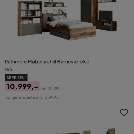
Rathmore Møbelsæt til Børneværelse
Grå
SE PRISEN!
10.999,-
Før
12.499,-
Pris
Original
Tidligere laveste pris 10.999,-
Pris