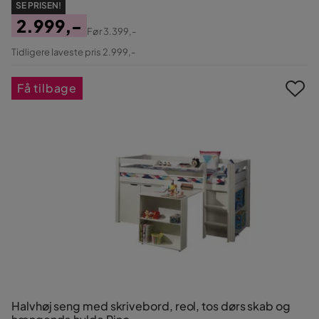
SE PRISEN!
2.999,-
Før
3.399,-
Pris
Original
Tidligere laveste pris 2.999,-
Pris
Få tilbage
Halvhøj seng med skrivebord, reol, tos dørs skab og