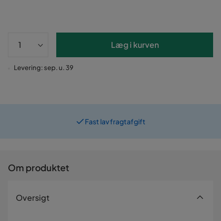
Læg i kurven
Levering: sep. u. 39
Fast lav fragtafgift
Prismatch
Om produktet
Oversigt