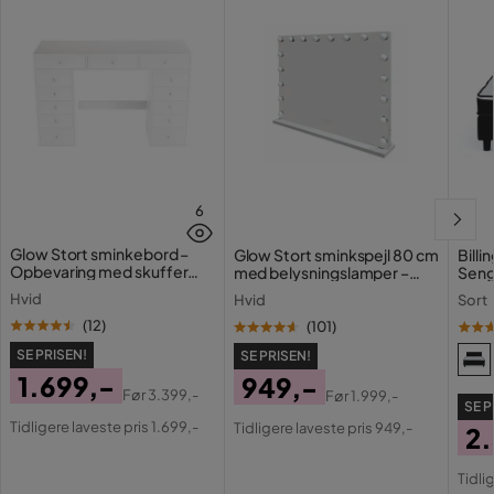
Fjedring springmadras
Pocket
Stil
Tidløs
Justerbar
Nej
Farve
Blå
Madras
Medfølger ikke
6
Sengegavl
Med hovedgærde
Glow Stort sminkebord –
Glow Stort sminkspejl 80 cm
Billingen
Opbevaring med skuffer
med belysningslamper –
Seng
120 cm
Hollywood-spejl med USB-
Serie
Hvid
Hvid
Sort
opladning
(
12
)
(
101
)
Navn på stoffet
Chicago 7
SE PRISEN!
SE PRISEN!
1.699,-
949,-
Madras
Springmadras
Før
3.399,-
Før
1.999,-
SE P
Pris
Original
Pris
Original
Tidligere laveste pris 1.699,-
Tidligere laveste pris 949,-
2
Materiale topmadras
Skum
Pris
Pris
Pri
Or
Tidli