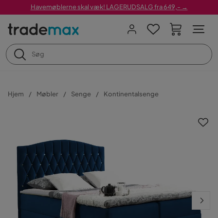
Havemøblerne skal væk! LAGERUDSALG fra 649,- →
Hjem
Møbler
Senge
Kontinentalsenge