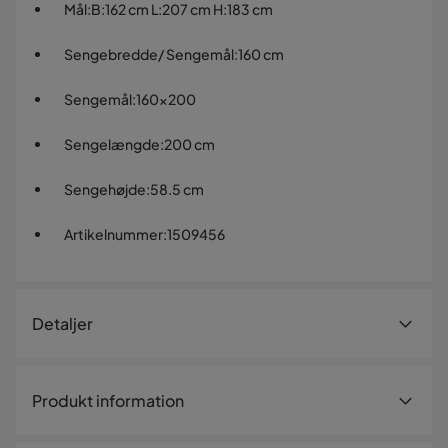
Mål
:
B:162 cm L:207 cm H:183 cm
Sengebredde/ Sengemål
:
160 cm
Sengemål
:
160x200
Sengelængde
:
200 cm
Sengehøjde
:
58.5 cm
Artikelnummer
:
1509456
Detaljer
Artikelnummer:
1509456
Produkt information
Størrelse