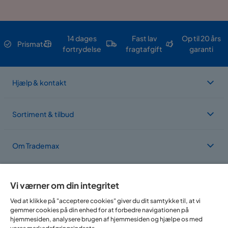
14 dages
Fast lav
Op til 20 års
Prismatch
fortrydelse
fragtafgift
garanti
Hjælp & kontakt
Sortiment & tilbud
Om Trademax
Vi findes i flere forskellige lande
Vi værner om din integritet
Ved at klikke på "acceptere cookies" giver du dit samtykke til, at vi
gemmer cookies på din enhed for at forbedre navigationen på
hjemmesiden, analysere brugen af hjemmesiden og hjælpe os med