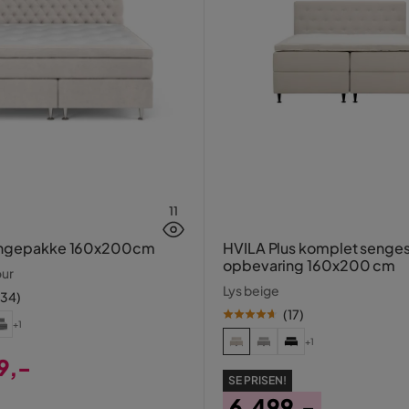
11
engepakke 160x200cm
HVILA Plus komplet seng
opbevaring 160x200 cm
our
Lys beige
134
)
(
17
)
+1
+1
9,-
SE PRISEN!
6.499,-