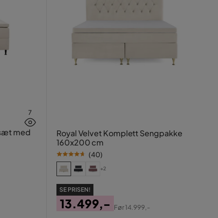
7
esæt med
Royal Velvet Komplett Sengpakke
160x200 cm
(
40
)
+2
SE PRISEN!
13.499,-
Før
14.999,-
Pris
Original