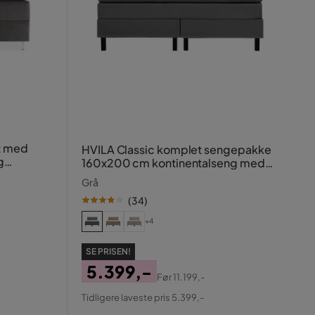
t med
HVILA Classic komplet sengepakke
g
160x200 cm kontinentalseng med
ternet sengegavl
Grå
(
34
)
+4
SE PRISEN!
5.399,-
Før
11.199,-
Pris
Original
Tidligere laveste pris 5.399,-
Pris