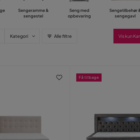
nge
Sengeramme &
Seng med
Sengetilbehør 
sengestel
opbevaring
sengegavl
Kategori
Alle filtre
Vis kun K
Få tilbage