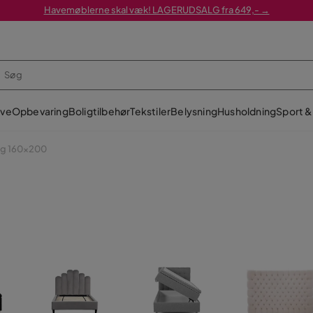
Havemøblerne skal væk! LAGERUDSALG fra 649,- →
ve
Opbevaring
Boligtilbehør
Tekstiler
Belysning
Husholdning
Sport & 
g 160x200