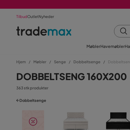
Tilbud
Outlet
Nyheder
Møbler
Havemøbler
Ha
Hjem
Møbler
Senge
Dobbeltsenge
Dobbeltsen
DOBBELTSENG 160X200
363 stk produkter
Dobbeltsenge