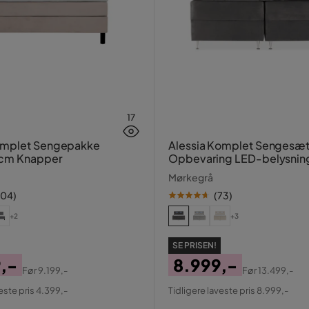
17
mplet Sengepakke
Alessia Komplet Sengesæ
cm Knapper
Opbevaring LED-belysnin
160x200 cm
Mørkegrå
104
)
(
73
)
+2
+3
SE PRISEN!
,-
8.999,-
Før
9.199,-
Før
13.499,-
al
Pris
Original
este pris 4.399,-
Tidligere laveste pris 8.999,-
Pris