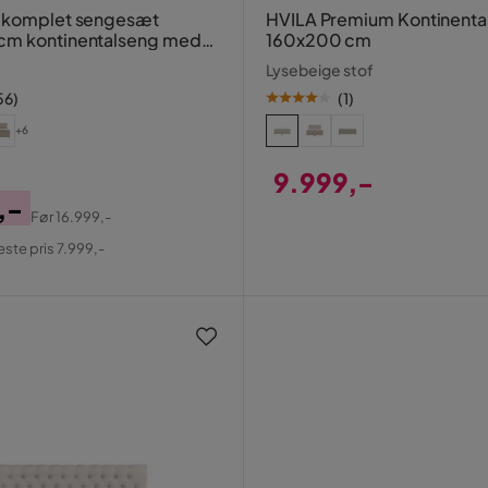
x komplet sengesæt
HVILA Premium Kontinenta
cm kontinentalseng med
160x200 cm
ret sengegavl
Lysebeige stof
56
)
(
1
)
+6
9.999,-
,-
Pris
Før
16.999,-
al
este pris 7.999,-