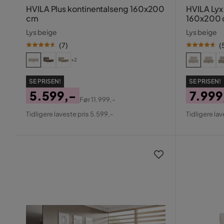
HVILA Plus kontinentalseng 160x200
HVILA Ly
cm
160x200 
knappolst
Lys beige
Lys beige
(
7
)
(
+2
SE PRISEN!
SE PRISEN!
5.599,-
7.999
Før
11.999,-
Pris
Original
Pris
Origin
Tidligere laveste pris 5.599,-
Tidligere lav
Pris
Pris