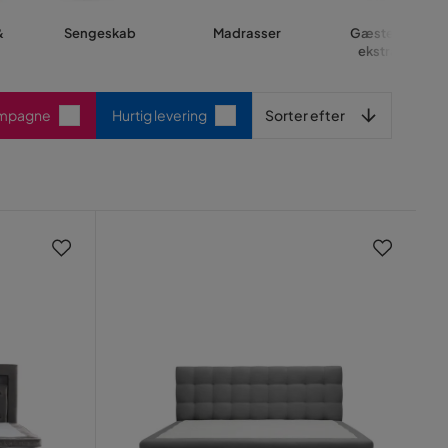
&
Sengeskab
Madrasser
Gæsteseng &
ekstraseng
Sorter efter
ampagne
Hurtig levering
Sorter efter