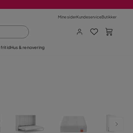
Mine sider
Kundeservice
Butikker
fritid
Hus & renovering