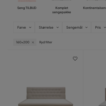
Seng TILBUD
Komplet
Kontinentalse
sengepakke
Farve
Størrelse
Sengemål
Pris
160x200
Ryd filter