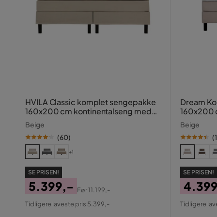
HVILA Classic komplet sengepakke
Dream Ko
160x200 cm kontinentalseng med
160x200 
diamant-sengegavl
Beige
Beige
(
60
)
(
+1
SE PRISEN!
SE PRISEN!
5.399,-
4.399
Før
11.199,-
Pris
Original
Pris
Origin
Tidligere laveste pris 5.399,-
Tidligere lav
Pris
Pris