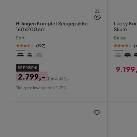
22
Billingen Komplet Sengepakke
Lucky Kon
160x200 cm
Skum
Sort
Beige
(
192
)
(
9.199
SE PRISEN!
2.799,-
Pris
Før
4.499,-
Pris
Original
Tidligere laveste pris 2.799,-
Pris