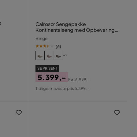
0
Calrosor Sengepakke
Kontinentalseng med Opbevaring
160x200 cm
Beige
(
6
)
+3
SE PRISEN!
5.399,-
Før
6.999,-
Pris
Original
Tidligere laveste pris 5.399,-
Pris