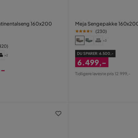
tinentalseng 160x200
Meja Sengepakke 160x20
(
230
)
+3
420
)
DU SPARER:
6.500,-
+2
6.499,-
,-
Nedsat
Tidligere laveste pris 12.999,-
Pris