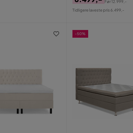
Før
12.999,-
Pris
Original
Tidligere laveste pris 6.499,-
Pris
-50%