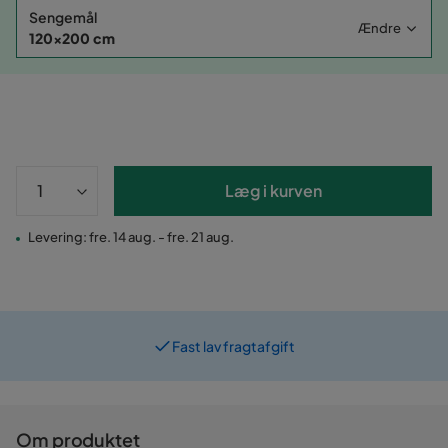
Sengemål
Ændre
120x200 cm
Læg i kurven
Levering: fre. 14 aug. - fre. 21 aug.
Fast lav fragtafgift
Prismatch
Om produktet