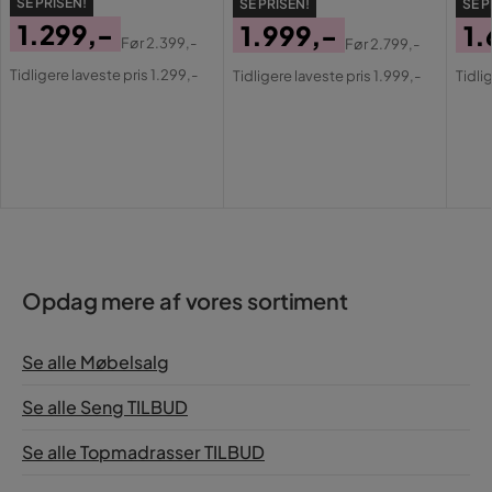
SE PRISEN!
SE PRISEN!
SE P
1.299,-
1.999,-
1.
Før
2.399,-
Før
2.799,-
Pris
Original
Pris
Original
Pri
Or
Tidligere laveste pris 1.299,-
Tidligere laveste pris 1.999,-
Tidli
Pris
Pris
Pri
Opdag mere af vores sortiment
Se alle Møbelsalg
Se alle Seng TILBUD
Se alle Topmadrasser TILBUD