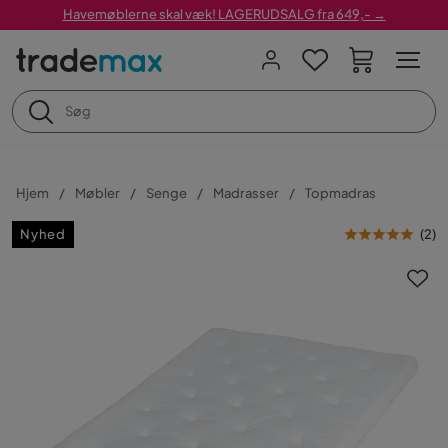
Havemøblerne skal væk! LAGERUDSALG fra 649,- →
Hjem
Møbler
Senge
Madrasser
Topmadras
Nyhed
(
2
)