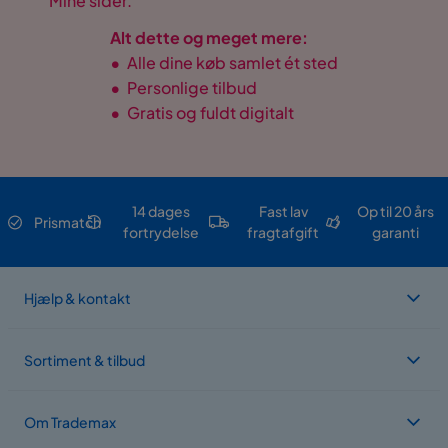
Mine sider.
Alt dette og meget mere:
•
Alle dine køb samlet ét sted
•
Personlige tilbud
•
Gratis og fuldt digitalt
14 dages
Fast lav
Op til 20 års
Prismatch
fortrydelse
fragtafgift
garanti
Hjælp & kontakt
Sortiment & tilbud
Om Trademax