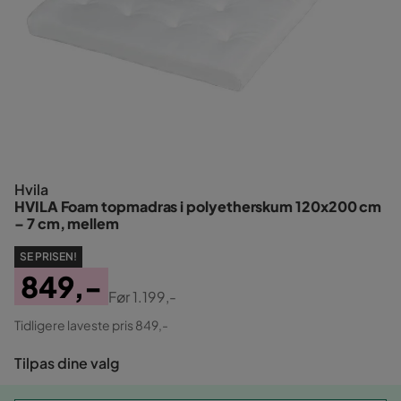
Hvila
HVILA Foam topmadras i polyetherskum 120x200 cm
– 7 cm, mellem
SE PRISEN!
849,-
Før
1.199,-
Pris
Original
Tidligere laveste pris 849,-
Pris
Tilpas dine valg