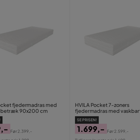
ocket fjedermadras med
HVILA Pocket 7-zoners
t betræk 90x200 cm
fjedermadras med vaskbar
80x200 cm
!
SE PRISEN!
9,-
1.699,-
Før
2.399,-
Før
2.599,-
al
Pris
Original