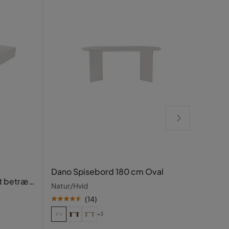
Glow
Dano Spisebord 180 cm Oval
glas
t betræk
Natur/Hvid
skuf
Hvid
(
14
)
+3