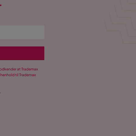
T
 godkender at Trademax
 henhold til Trademax
.