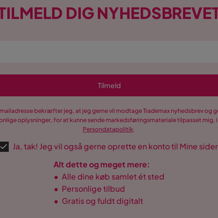
TILMELD DIG NYHEDSBREVE
Tilmeld
-mailadresse bekræfter jeg, at jeg gerne vil modtage Trademax nyhedsbrev og
nlige oplysninger, for at kunne sende markedsføringsmateriale tilpasset mig, i
Persondatapolitik
.
Ja, tak! Jeg vil også gerne oprette en konto til Mine sider
Alt dette og meget mere:
•
Alle dine køb samlet ét sted
•
Personlige tilbud
•
Gratis og fuldt digitalt