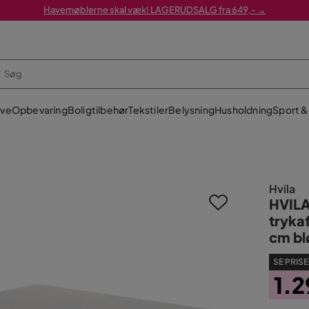
Havemøblerne skal væk! LAGERUDSALG fra 649,- →
ve
Opbevaring
Boligtilbehør
Tekstiler
Belysning
Husholdning
Sport & 
Hvila
HVIL
tryka
cm bl
SE PRISE
1.2