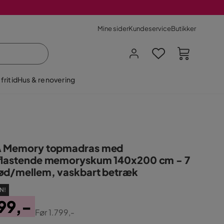
Mine sider
Kundeservice
Butikker
fritid
Hus & renovering
A Memory topmadras med
flastende memoryskum 140x200 cm - 7
ød/mellem, vaskbart betræk
N!
99,-
Før
1.799,-