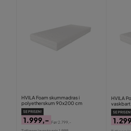
HVILA Foam skummadras i
HVILA P
polyetherskum 90x200 cm
vaskbar
SE PRISEN!
SE PRISEN
1.999,-
1.29
Før
2.799,-
Pris
Original
Pris
Origin
Tidligere laveste pris 1.999,-