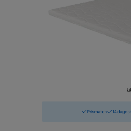
Prismatch
14 dages 