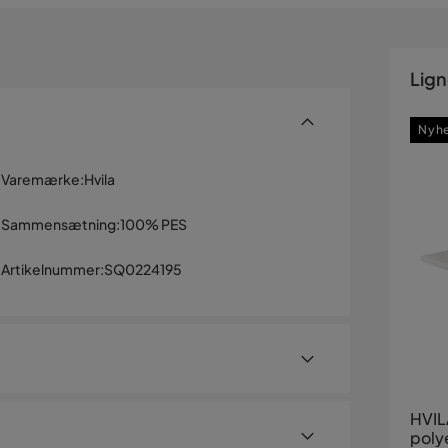
Lig
Nyh
Varemærke
:
Hvila
Sammensætning
:
100% PES
Artikelnummer
:
SQ0224195
HVIL
poly