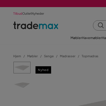
Tilbud
Outlet
Nyheder
Møbler
Havemøbler
Ha
Hjem
Møbler
Senge
Madrasser
Topmadras
Nyhed