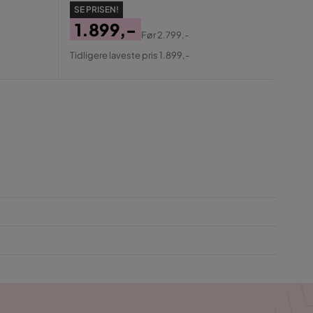
SE PR
SE PRISEN!
1.
1.899,-
Før
2.799,-
Pris
Ori
Pris
Original
Tidlige
Tidligere laveste pris 1.899,-
Pris
Pris