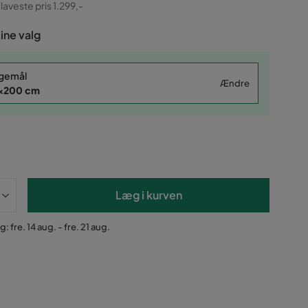
ginal
 laveste pris 1.299,-
dine valg
gemål
Ændre
x200 cm
Læg i kurven
: fre. 14 aug. - fre. 21 aug.