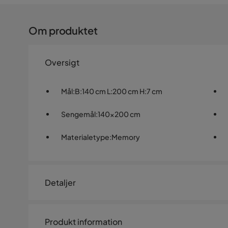
Om produktet
Oversigt
Mål
:
B:140 cm L:200 cm H:7 cm
Sengemål
:
140x200 cm
Materialetype
:
Memory
Detaljer
Artikelnummer:
SQ0224195
Produkt information
Størrelse