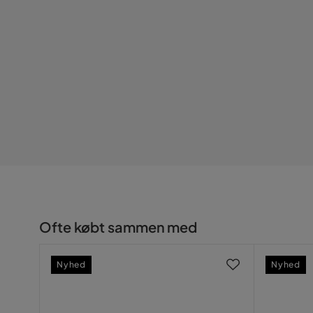
Hårdhedsgrad/Fasthedsgrad
Medium/B
Vaskbar
Ja
Serie
HVILA Me
Ofte købt sammen med
Nyhed
Nyhed