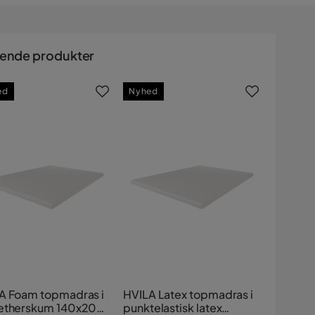
nende produkter
ed
Nyhed
A Foam topmadras i
HVILA Latex topmadras i
etherskum 140x200
punktelastisk latex