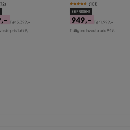
(
12
)
(
101
)
!
SE PRISEN!
9,-
949,-
Før
3.399,-
Før
1.999,-
al
Pris
Original
aveste pris 1.699,-
Tidligere laveste pris 949,-
Pris