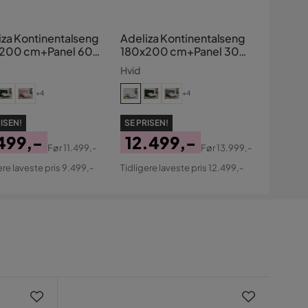
iza Kontinentalseng
Adeliza Kontinentalseng
200 cm+Panel 60
180x200 cm+Panel 30
cm
Hvid
+4
+4
ISEN!
SE PRISEN!
499,-
12.499,-
Før
11.499,-
Før
13.999,-
s
ginal
Pris
Original
ere laveste pris 9.499,-
Tidligere laveste pris 12.499,-
s
Pris
Nyh