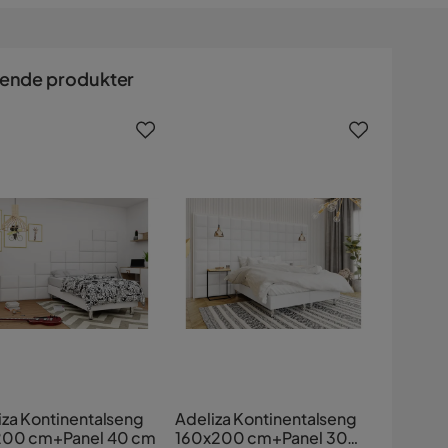
nende produkter
iza Kontinentalseng
Adeliza Kontinentalseng
00 cm+Panel 40 cm
160x200 cm+Panel 30