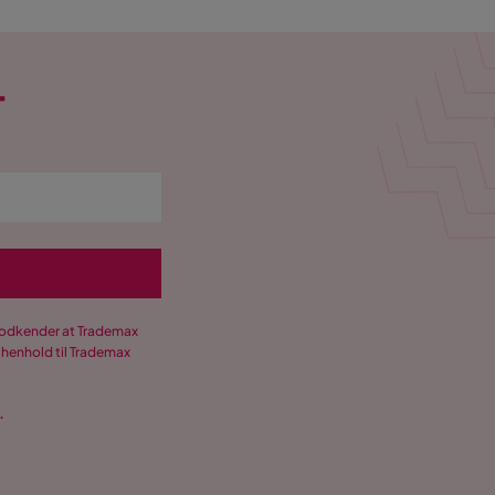
T
 godkender at Trademax
 henhold til Trademax
.