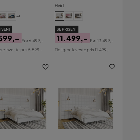
cm
Hvid
+4
ISEN!
SE PRISEN!
599,-
11.499,-
Før
6.499,-
Før
13.499,-
s
ginal
Pris
Original
ere laveste pris 5.599,-
Tidligere laveste pris 11.499,-
s
Pris