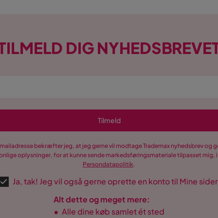
TILMELD DIG NYHEDSBREVE
Tilmeld
-mailadresse bekræfter jeg, at jeg gerne vil modtage Trademax nyhedsbrev og
nlige oplysninger, for at kunne sende markedsføringsmateriale tilpasset mig, i
Persondatapolitik
.
Ja, tak! Jeg vil også gerne oprette en konto til Mine sider
Alt dette og meget mere:
•
Alle dine køb samlet ét sted