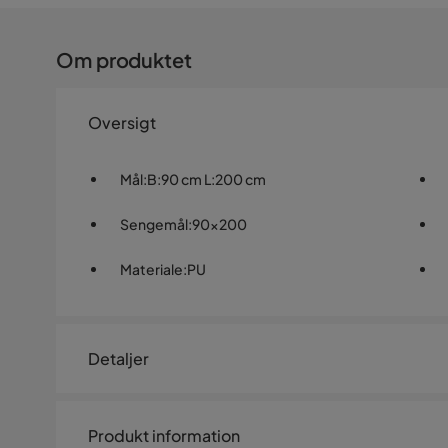
Om produktet
Oversigt
Mål
:
B:90 cm L:200 cm
Sengemål
:
90x200
Materiale
:
PU
Detaljer
Artikelnummer:
1491626
Produkt information
Størrelse