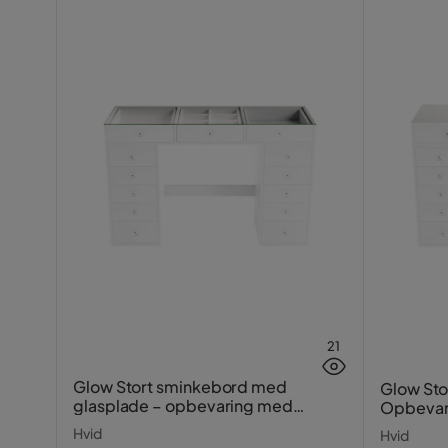
Navn på stoffet
Haze 17
21
Glow Stort sminkebord med
Glow Sto
glasplade – opbevaring med
Opbevar
skuffer og rum 120 cm
Hvid
Hvid