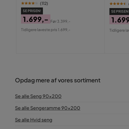
(
112
)
SE PRISEN!
SE PRISEN
1.699,-
1.69
Før
3.399,-
Pris
Original
Pris
Origin
Tidligere laveste pris 1.699,-
Tidligere l
Pris
Pris
Opdag mere af vores sortiment
Se alle Seng 90x200
Se alle Sengeramme 90x200
Se alle Hvid seng