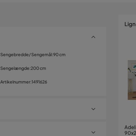
Lig
Sengebredde/ Sengemål
:
90 cm
Sengelængde
:
200 cm
Artikelnummer
:
1491626
Adel
90x2