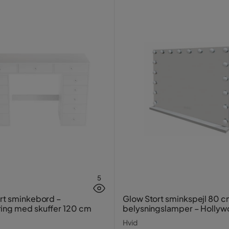
5
rt sminkebord –
Glow Stort sminkspejl 80 
ing med skuffer 120 cm
belysningslamper – Holly
spejl med USB-opladning
Hvid