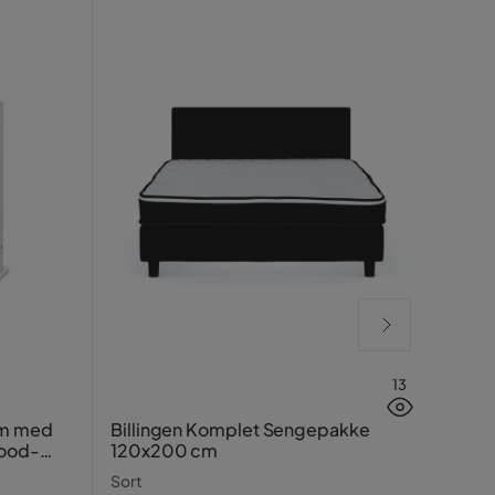
13
Grön
cm med
Billingen Komplet Sengepakke
wood-
120x200 cm
Mocc
Sort