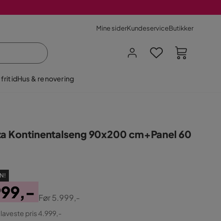
Mine sider
Kundeservice
Butikker
fritid
Hus & renovering
za Kontinentalseng 90x200 cm+Panel 60
N!
999,-
Før
5.999,-
ginal
 laveste pris 4.999,-