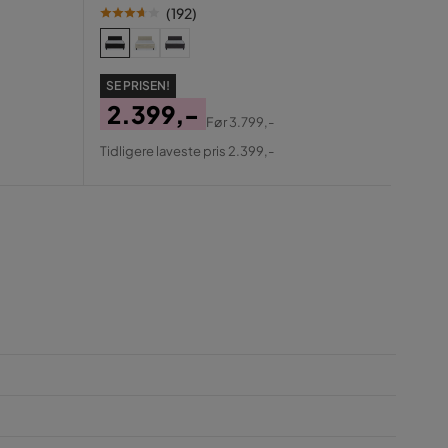
(
192
)
SE PR
99
Pris
Ori
Tidlig
SE PRISEN!
Pris
2.399,-
Før
3.799,-
Pris
Original
Tidligere laveste pris 2.399,-
Pris