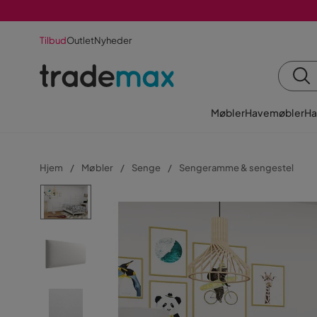
Tilbud
Outlet
Nyheder
Møbler
Havemøbler
Ha
Hjem
Møbler
Senge
Sengeramme & sengestel