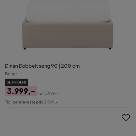
Dinan Dobbelt seng 90 | 200 cm
Beige
SE PRISEN!
3.999,-
Før
5.999,-
Pris
Original
Tidligere laveste pris 3.999,-
Pris