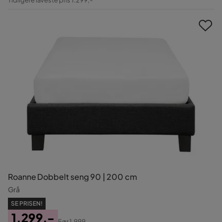
Pris
Roanne Dobbelt seng 90 | 200 cm
Grå
SE PRISEN!
1.299,-
Før
1.999,-