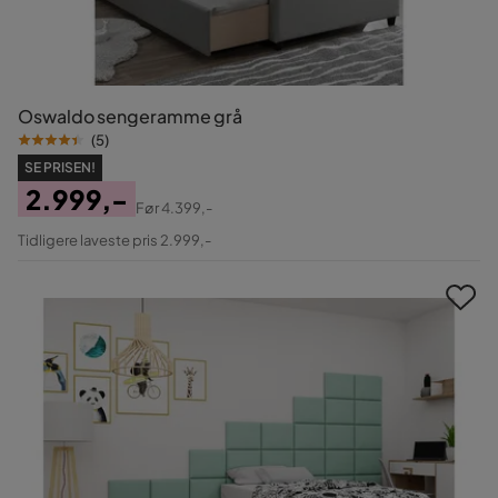
Oswaldo sengeramme grå
(
5
)
SE PRISEN!
2.999,-
Før
4.399,-
Pris
Original
Tidligere laveste pris 2.999,-
Pris