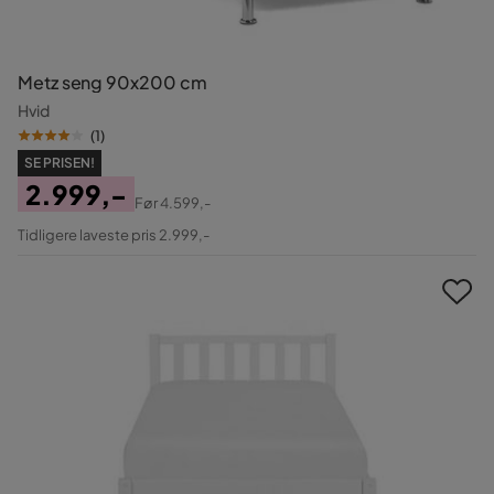
Metz seng 90x200 cm
Hvid
(
1
)
SE PRISEN!
2.999,-
Før
4.599,-
Pris
Original
Tidligere laveste pris 2.999,-
Pris