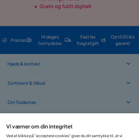
•
Gratis og fuldt digitalt
14 dages
Fast lav
Op til 20 års
Prismatch
fortrydelse
fragtafgift
garanti
Hjælp & kontakt
Sortiment & tilbud
Om Trademax
Vi findes i flere forskellige lande
Vi værner om din integritet
Ved at klikke på "acceptere cookies" giver du dit samtykke til, at vi