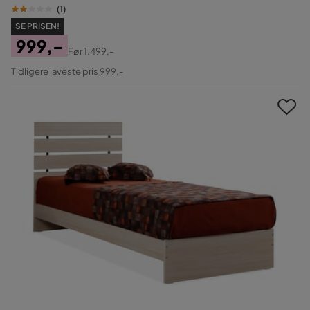
(
1
)
SE PRISEN!
999,-
Før
1.499,-
Pris
Original
Tidligere laveste pris 999,-
Pris