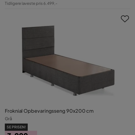
Pris
Original
Tidligere laveste pris 6.499,-
Pris
Froknial Opbevaringsseng 90x200 cm
Grå
SE PRISEN!