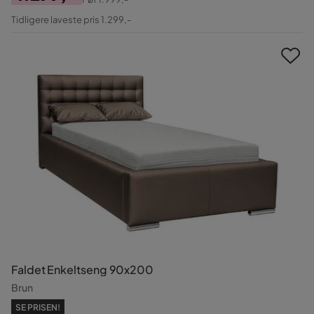
Pris
Original
Tidligere laveste pris 1.299,-
Pris
Faldet Enkeltseng 90x200
Brun
SE PRISEN!