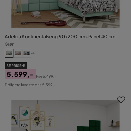
Adeliza Kontinentalseng 90x200 cm+Panel 40 cm
Grøn
+4
SE PRISEN!
5.599,-
Før
6.499,-
Pris
Original
Tidligere laveste pris 5.599,-
Pris