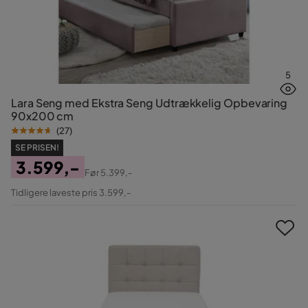
5
Lara Seng med Ekstra Seng Udtrækkelig Opbevaring
90x200 cm
(
27
)
SE PRISEN!
3.599,-
Før
5.399,-
Pris
Original
Tidligere laveste pris 3.599,-
Pris