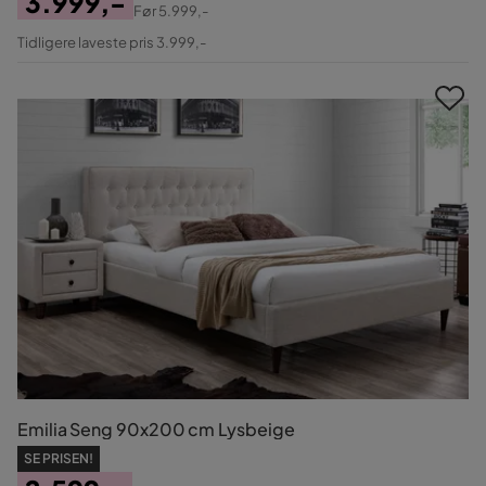
3.999,-
Før
5.999,-
Pris
Original
Tidligere laveste pris 3.999,-
Pris
Emilia Seng 90x200 cm Lysbeige
SE PRISEN!