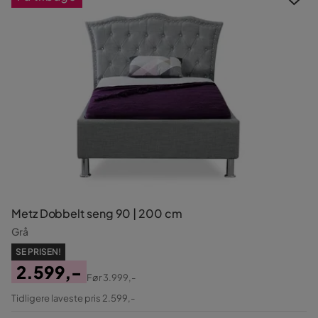
Metz Dobbelt seng 90 | 200 cm
Grå
SE PRISEN!
2.599,-
Før
3.999,-
Pris
Original
Tidligere laveste pris 2.599,-
Pris