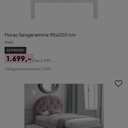
Florac Sengeramme 90x200 cm
Hvid
SE PRISEN!
1.699,-
Før
2.599,-
Pris
Original
Tidligere laveste pris 1.699,-
Pris