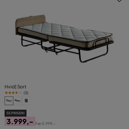
Hvid| Sort
(
3
)
SE PRISEN!
3.999,-
Før
5.999,-