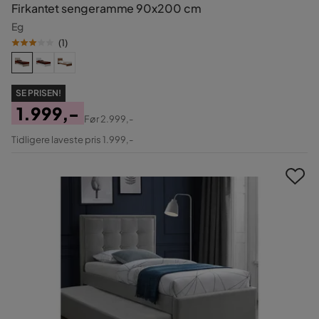
Firkantet sengeramme 90x200 cm
Eg
(
1
)
SE PRISEN!
1.999,-
Før
2.999,-
Pris
Original
Tidligere laveste pris 1.999,-
Pris