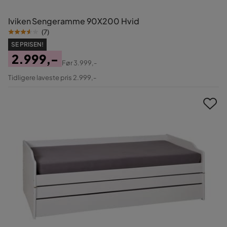
Iviken Sengeramme 90X200 Hvid
(
7
)
SE PRISEN!
2.999,-
Før
3.999,-
Pris
Original
Tidligere laveste pris 2.999,-
Pris