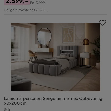
2.599,-
Før
3.999,-
Pris
Original
Tidligere laveste pris 2.599,-
Pris
Lamica 3-personers Sengeramme med Opbevaring
90x200 cm
Grå