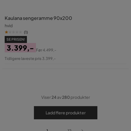
Kaulana sengeramme 90x200
hvid
(
1
)
SE PRISEN!
3.399,-
Før
4.499,-
Pris
Original
Tidligere laveste pris 3.399,-
Pris
Viser
24
av
280
produkter
Ladd flere produkter
...
1
12