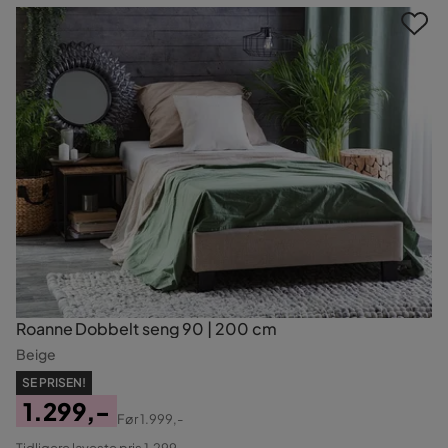
Roanne Dobbelt seng 90 | 200 cm
Beige
SE PRISEN!
1.299,-
Før
1.999,-
Pris
Original
Tidligere laveste pris 1.299,-