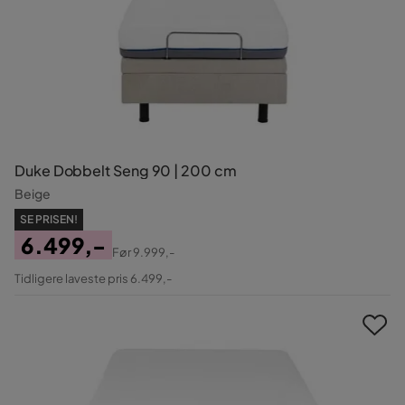
Duke Dobbelt Seng 90 | 200 cm
Beige
SE PRISEN!
6.499,-
Før
9.999,-
Pris
Original
Tidligere laveste pris 6.499,-
Pris