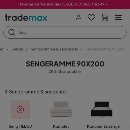
Havemøblerne skal væk! LAGERUDSALG fra 649,- →
er
Senge
Sengeramme & sengestel
Sengeramme 90x200
SENGERAMME 90X200
280 stk produkter
Sengeramme & sengestel
Seng TILBUD
Komplet
Kontinentalsenge