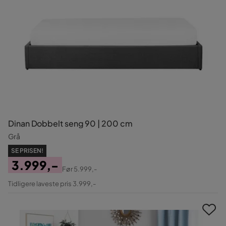
Dinan Dobbelt seng 90 | 200 cm
Grå
SE PRISEN!
3.999,-
Før
5.999,-
Pris
Original
Tidligere laveste pris 3.999,-
Pris