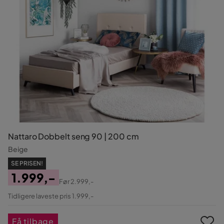
Nattaro Dobbelt seng 90 | 200 cm
Beige
SE PRISEN!
1.999,-
Før
2.999,-
Pris
Original
Tidligere laveste pris 1.999,-
Pris
Få tilbage