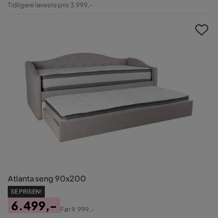
Pris
Original
Tidligere laveste pris 3.999,-
Pris
Atlanta seng 90x200
SE PRISEN!
6.499,-
Før
9.999,-