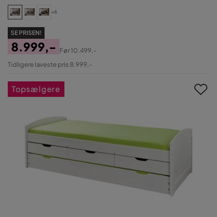
+6
SE PRISEN!
8.999,-
Før
10.499,-
Pris
Original
Tidligere laveste pris 8.999,-
Pris
Topsælgere