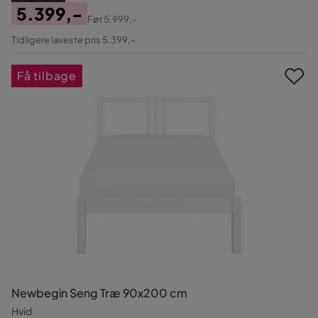
5.399,-
Før
5.999,-
Pris
Original
Tidligere laveste pris 5.399,-
Pris
Få tilbage
Newbegin Seng Træ 90x200 cm
Hvid