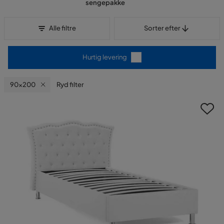
sengepakke
Sorter efter
Alle filtre
Sorter efter
Hurtig levering
90x200
Ryd filter