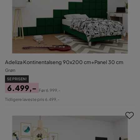
Adeliza Kontinentalseng 90x200 cm+Panel 30 cm
Grøn
SE PRISEN!
6.499,-
Før
6.999,-
Pris
Original
Tidligere laveste pris 6.499,-
Pris