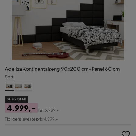
Adeliza Kontinentalseng 90x200 cm+Panel 60 cm
Sort
SE PRISEN!
4.999,-
Før
5.999,-
Pris
Original
Tidligere laveste pris 4.999,-
Pris