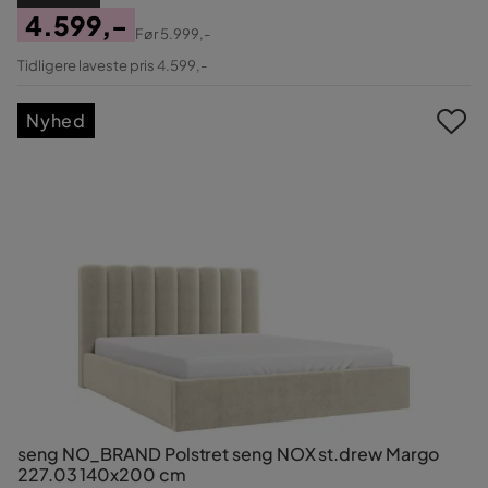
4.599,-
Før
5.999,-
Pris
Original
Tidligere laveste pris 4.599,-
Pris
Nyhed
seng NO_BRAND Polstret seng NOX st.drew Margo
227.03 140x200 cm