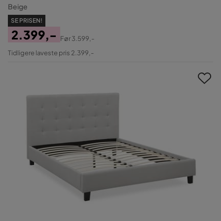
Beige
SE PRISEN!
2.399,-
Før
3.599,-
Pris
Original
Tidligere laveste pris 2.399,-
Pris