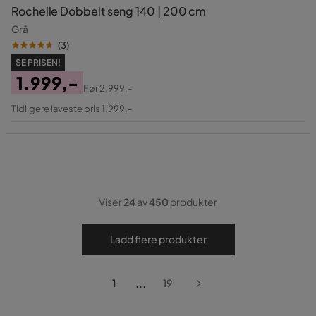
Rochelle Dobbelt seng 140 | 200 cm
Grå
(
3
)
SE PRISEN!
1.999,-
Før
2.999,-
Pris
Original
Tidligere laveste pris 1.999,-
Pris
Viser
24
av
450
produkter
Ladd flere produkter
...
1
19