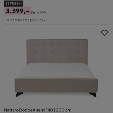
SE PRISEN!
3.399,-
Før
4.999,-
Pris
Original
Tidligere laveste pris 3.399,-
Pris
Nattaro Dobbelt seng 140 | 200 cm