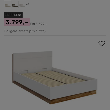
+2
SE PRISEN!
3.799,-
Før
5.399,-
Pris
Original
Tidligere laveste pris 3.799,-
Pris