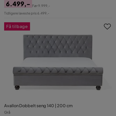
6.499,-
Før
9.999,-
Pris
Original
Tidligere laveste pris 6.499,-
Pris
Få tilbage
Avallon Dobbelt seng 140 | 200 cm
Grå