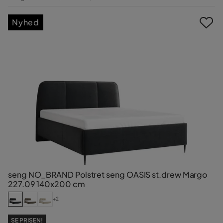
Pris
Nyhed
seng NO_BRAND Polstret seng OASIS st.drew Margo
227.09 140x200 cm
+2
SE PRISEN!