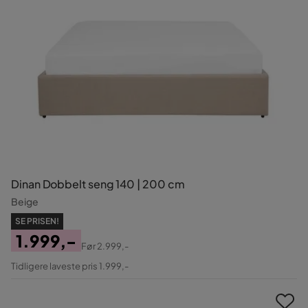
Dinan Dobbelt seng 140 | 200 cm
Beige
SE PRISEN!
1.999,-
Før
2.999,-
Pris
Original
Tidligere laveste pris 1.999,-
Pris