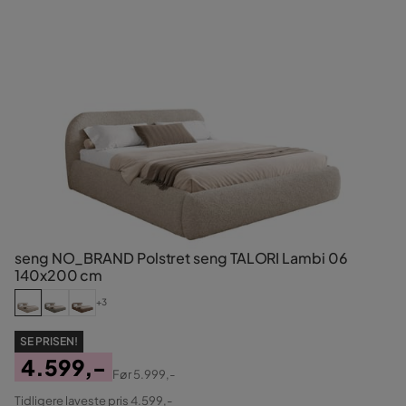
seng NO_BRAND Polstret seng TALORI Lambi 06
140x200 cm
+3
SE PRISEN!
4.599,-
Før
5.999,-
Pris
Original
Tidligere laveste pris 4.599,-