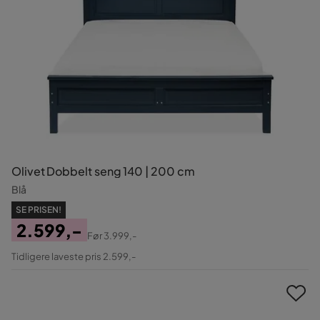
Olivet Dobbelt seng 140 | 200 cm
Blå
SE PRISEN!
2.599,-
Før
3.999,-
Pris
Original
Tidligere laveste pris 2.599,-
Pris