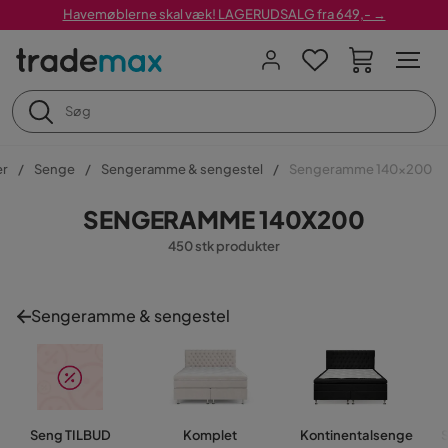
Havemøblerne skal væk! LAGERUDSALG fra 649,- →
er
Senge
Sengeramme & sengestel
Sengeramme 140x200
SENGERAMME 140X200
450 stk produkter
Sengeramme & sengestel
Seng TILBUD
Komplet
Kontinentalsenge