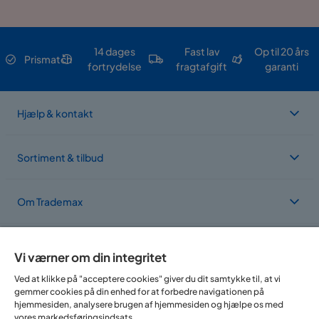
14 dages
Fast lav
Op til 20 års
Prismatch
fortrydelse
fragtafgift
garanti
Hjælp & kontakt
Sortiment & tilbud
Om Trademax
Vi findes i flere forskellige lande
Vi værner om din integritet
Ved at klikke på "acceptere cookies" giver du dit samtykke til, at vi
gemmer cookies på din enhed for at forbedre navigationen på
hjemmesiden, analysere brugen af hjemmesiden og hjælpe os med
vores markedsføringsindsats.