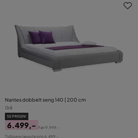
Nantes dobbelt seng 140 | 200 cm
Grå
SE PRISEN!
6.499,-
Før
9.999,-
Pris
Original
Tidligere laveste pris 6.499,-