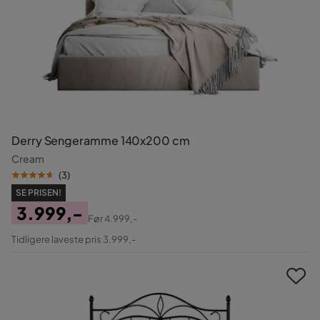
Derry Sengeramme 140x200 cm
Cream
(
3
)
SE PRISEN!
3.999,-
Før
4.999,-
Pris
Original
Tidligere laveste pris 3.999,-
Pris