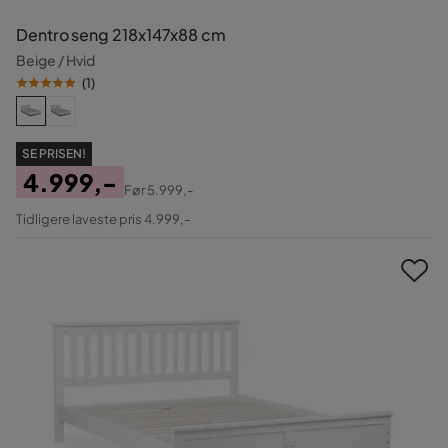
Dentro seng 218x147x88 cm
Beige / Hvid
(
1
)
SE PRISEN!
4.999,-
Før
5.999,-
Pris
Original
Tidligere laveste pris 4.999,-
Pris