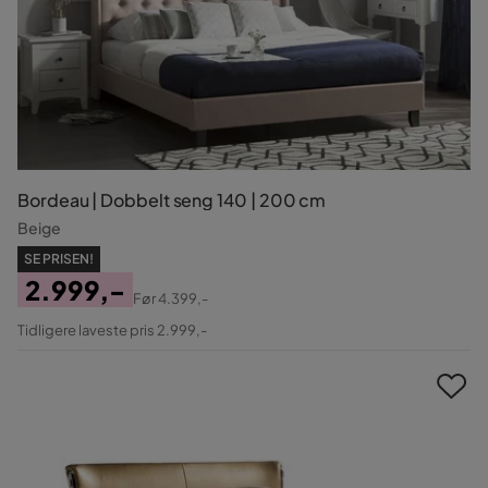
Bordeau | Dobbelt seng 140 | 200 cm
Beige
SE PRISEN!
2.999,-
Før
4.399,-
Pris
Original
Tidligere laveste pris 2.999,-
Pris