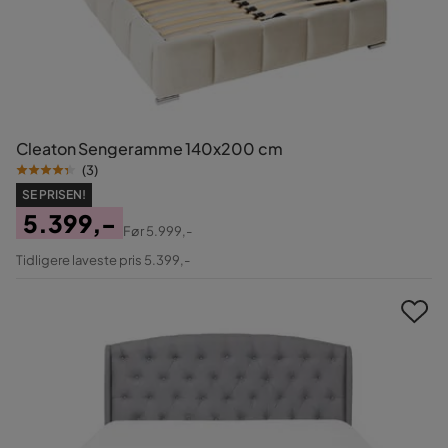
Cleaton Sengeramme 140x200 cm
(
3
)
SE PRISEN!
5.399,-
Før
5.999,-
Pris
Original
Tidligere laveste pris 5.399,-
Pris