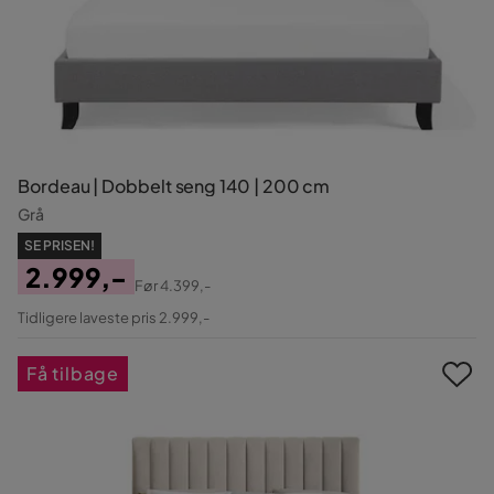
Bordeau | Dobbelt seng 140 | 200 cm
Grå
SE PRISEN!
2.999,-
Før
4.399,-
Pris
Original
Tidligere laveste pris 2.999,-
Pris
Få tilbage