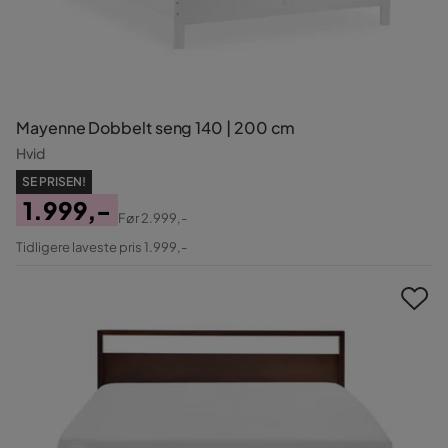
Mayenne Dobbelt seng 140 | 200 cm
Hvid
SE PRISEN!
1.999,-
Før
2.999,-
Pris
Original
Tidligere laveste pris 1.999,-
Pris