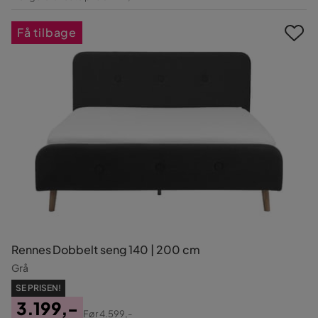
Pris
Få tilbage
Rennes Dobbelt seng 140 | 200 cm
Grå
SE PRISEN!
3.199,-
Før
4.599,-