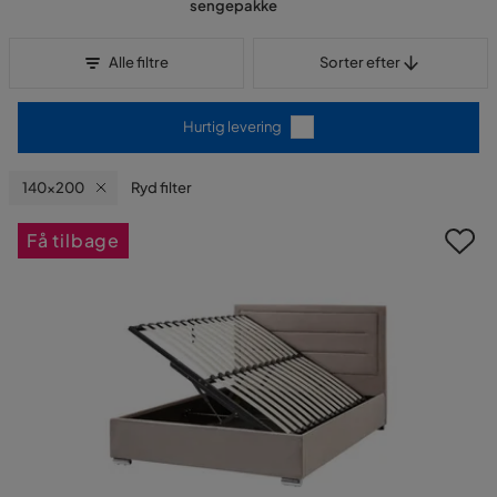
sengepakke
Sorter efter
Alle filtre
Sorter efter
Hurtig levering
140x200
Ryd filter
Få tilbage