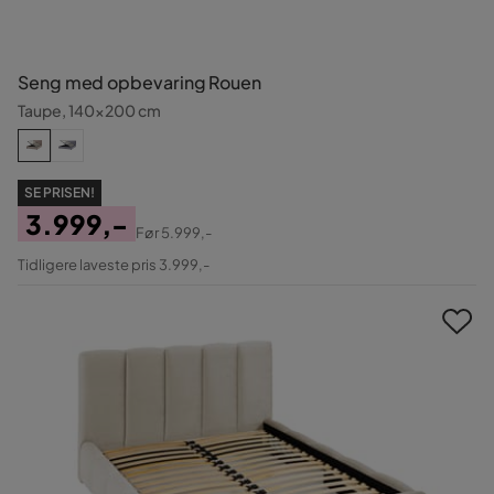
Seng med opbevaring Rouen
Taupe, 140x200 cm
SE PRISEN!
3.999,-
Før
5.999,-
Pris
Original
Tidligere laveste pris 3.999,-
Pris