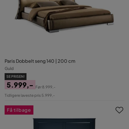
Paris Dobbelt seng 140 | 200 cm
Guld
SE PRISEN!
5.999,-
Før
8.999,-
Pris
Original
Tidligere laveste pris 5.999,-
Pris
Få tilbage