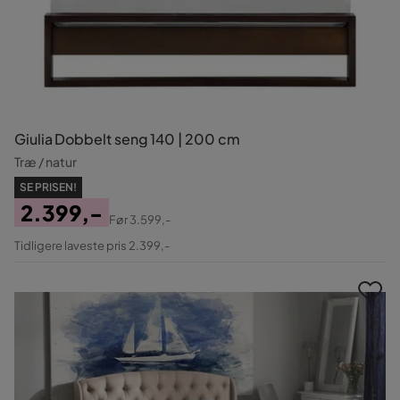
Giulia Dobbelt seng 140 | 200 cm
Træ / natur
SE PRISEN!
2.399,-
Før
3.599,-
Pris
Original
Tidligere laveste pris 2.399,-
Pris