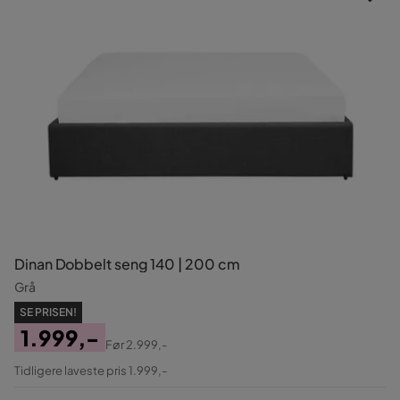
Dinan Dobbelt seng 140 | 200 cm
Grå
SE PRISEN!
1.999,-
Før
2.999,-
Pris
Original
Tidligere laveste pris 1.999,-
Pris