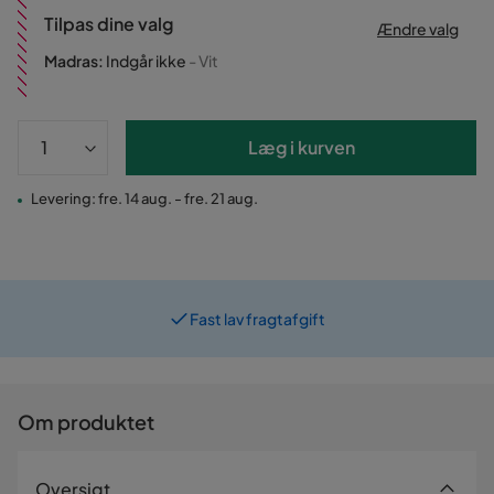
Tilpas dine valg
Ændre valg
Madras
:
Indgår ikke
- Vit
Læg i kurven
Levering: fre. 14 aug. - fre. 21 aug.
Fast lav fragtafgift
Om produktet
Oversigt