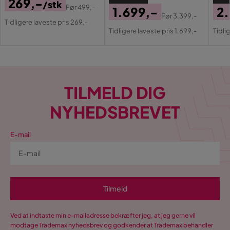
269,-
/stk
Før
499,-
1.699,-
2
Pris
Original
Længde
206 cm
Før
3.399,-
Tidligere laveste pris 269,-
Pris
Original
Pri
Or
Pris
Tidligere laveste pris 1.699,-
Tidli
Pris
Pri
Materiale
Materialeudseende
Træ
Materialetype
Plywood
TILMELD DIG
NYHEDSBREVET
Træsortsudseende
Malet træ
Andet
E-mail
Farve
Hvid
Form
Rektangulære
Tilmeld
Farvenavn
Hvid
Ved at indtaste min e-mailadresse bekræfter jeg, at jeg gerne vil
Lamelbund
Medfølger
modtage Trademax nyhedsbrev og godkender at Trademax behandler