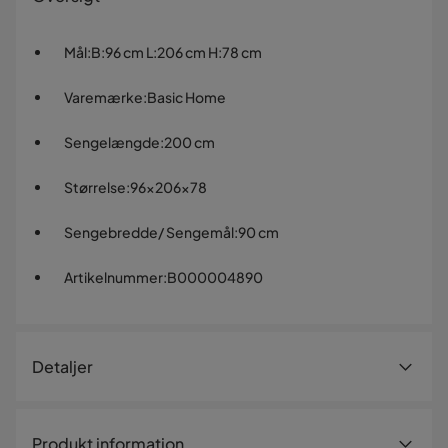
Mål
:
B:96 cm L:206 cm H:78 cm
Varemærke
:
Basic Home
Sengelængde
:
200 cm
Størrelse
:
96x206x78
Sengebredde/ Sengemål
:
90 cm
Artikelnummer
:
B000004890
Detaljer
Artikelnummer:
B000004890
Produkt information