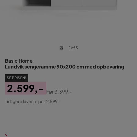
1 af 5
Basic Home
Lundvik sengeramme 90x200 cm med opbevaring
SE PRISEN!
2.599,-
Før
3.399,-
Pris
Original
Tidligere laveste pris 2.599,-
Pris