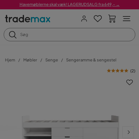
Havemøblerne skal væk! LAGERUDSALG fra 649,- →
Hjem
Møbler
Senge
Sengeramme & sengestel
(
2
)