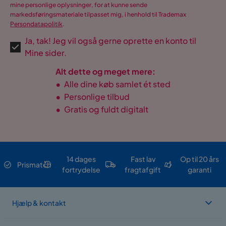
mine personlige oplysninger, for at kunne sende
Serie
Lundvik
markedsføringsmateriale tilpasset mig, i henhold til Trademax
Persondatapolitik
.
Madras
Indgår ikke
Ja, tak! Jeg vil også gerne oprette en konto til
Mine sider.
Alt dette og meget mere:
•
Alle dine køb samlet ét sted
•
Personlige tilbud
•
Gratis og fuldt digitalt
14 dages
Fast lav
Op til 20 års
Prismatch
fortrydelse
fragtafgift
garanti
Hjælp & kontakt