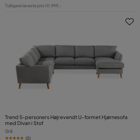
Pris
Original
Tidligere laveste pris 10.999,-
Pris
Trend 5-personers Højrevendt U-formet Hjørnesofa
med Divan i Stof
Grå
(
2
)