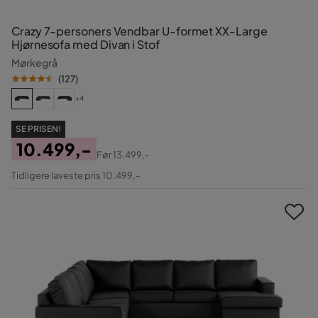
Crazy 7-personers Vendbar U-formet XX-Large
Hjørnesofa med Divan i Stof
Mørkegrå
(
127
)
+4
SE PRISEN!
10.499,-
Før
13.499,-
Pris
Original
Tidligere laveste pris 10.499,-
Pris