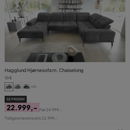
Hagglund Hjørnesofa m. Chaiselong
Grå
+20
SE PRISEN!
22.999,-
Før
24.999,-
Pris
Original
Tidligere laveste pris 22.999,-
Pris