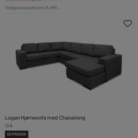
Pris
Original
Tidligere laveste pris 13.499,-
Pris
Logan Hjørnesofa med Chaiselong
Grå
SE PRISEN!