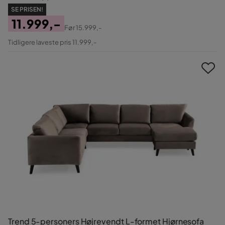
SE PRISEN!
11.999,-
Før
15.999,-
Pris
Original
Tidligere laveste pris 11.999,-
Pris
Trend 5-personers Højrevendt L-formet Hjørnesofa