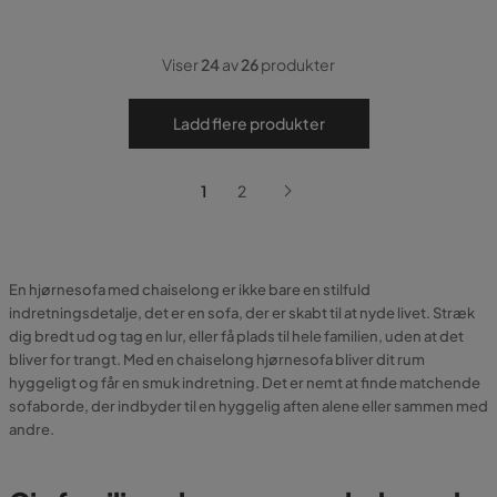
Viser
24
av
26
produkter
Ladd flere produkter
1
2
En hjørnesofa med chaiselong er ikke bare en stilfuld
indretningsdetalje, det er en sofa, der er skabt til at nyde livet. Stræk
dig bredt ud og tag en lur, eller få plads til hele familien, uden at det
bliver for trangt. Med en chaiselong hjørnesofa bliver dit rum
hyggeligt og får en smuk indretning. Det er nemt at finde matchende
sofaborde, der indbyder til en hyggelig aften alene eller sammen med
andre.