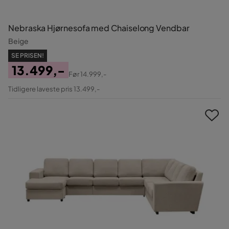
Nebraska Hjørnesofa med Chaiselong Vendbar
Beige
SE PRISEN!
13.499,-
Før
14.999,-
Pris
Original
Tidligere laveste pris 13.499,-
Pris