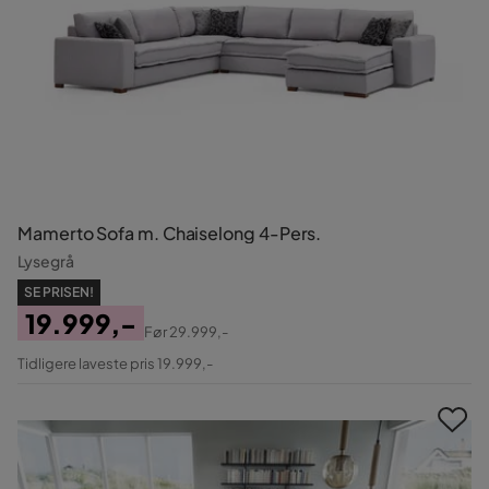
Mamerto Sofa m. Chaiselong 4-Pers.
Lysegrå
SE PRISEN!
19.999,-
Før
29.999,-
Pris
Original
Tidligere laveste pris 19.999,-
Pris