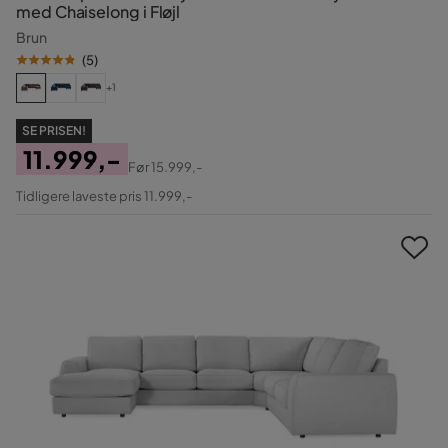
med Chaiselong i Fløjl
Brun
(
5
)
+1
SE PRISEN!
11.999,-
Før
15.999,-
Pris
Original
Tidligere laveste pris 11.999,-
Pris