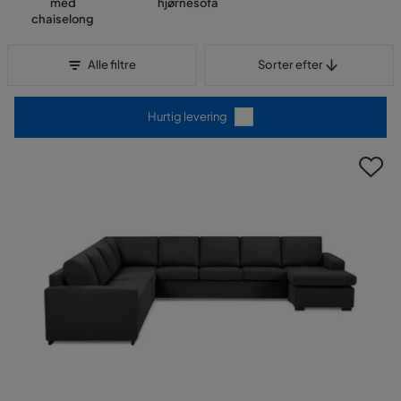
med
hjørnesofa
chaiselong
Sorter efter
Alle filtre
Sorter efter
Hurtig levering