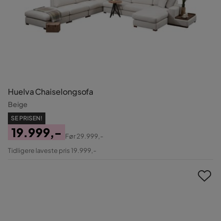
Huelva Chaiselongsofa
Beige
SE PRISEN!
19.999,-
Før
29.999,-
Pris
Original
Tidligere laveste pris 19.999,-
Pris