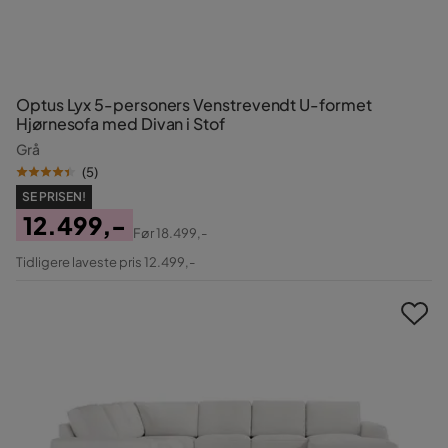
Optus Lyx 5-personers Venstrevendt U-formet
Hjørnesofa med Divan i Stof
Grå
(
5
)
SE PRISEN!
12.499,-
Før
18.499,-
Pris
Original
Tidligere laveste pris 12.499,-
Pris