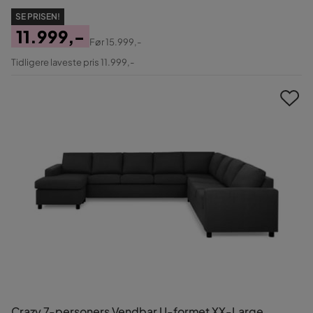
SE PRISEN!
11.999,-
Før
15.999,-
Pris
Original
Tidligere laveste pris 11.999,-
Pris
Crazy 7-personers Vendbar U-formet XX-Large