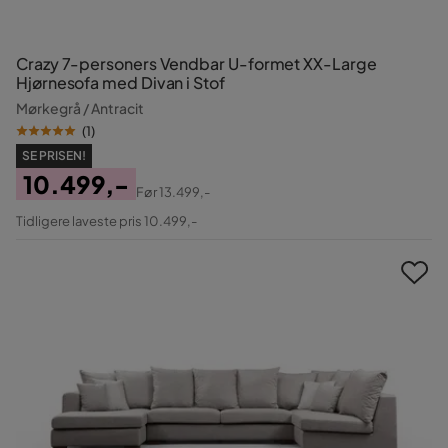
Crazy 7-personers Vendbar U-formet XX-Large
Hjørnesofa med Divan i Stof
Mørkegrå / Antracit
(
1
)
SE PRISEN!
10.499,-
Før
13.499,-
Pris
Original
Tidligere laveste pris 10.499,-
Pris