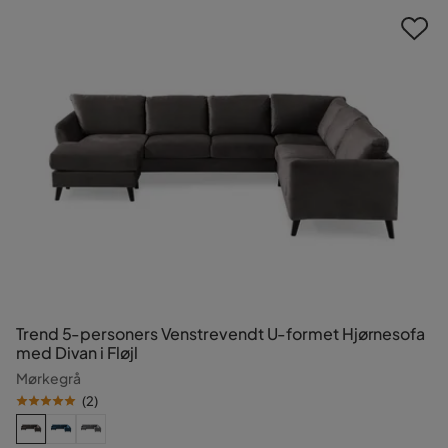
Trend 5-personers Venstrevendt U-formet Hjørnesofa
med Divan i Fløjl
Mørkegrå
(
2
)