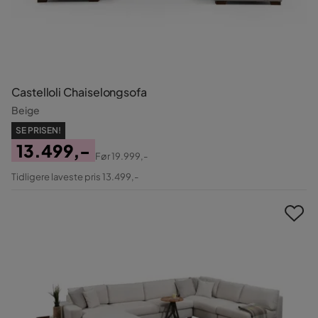
Castelloli Chaiselongsofa
Beige
SE PRISEN!
13.499,-
Før
19.999,-
Pris
Original
Tidligere laveste pris 13.499,-
Pris