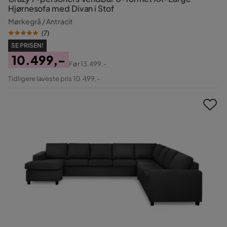
Hjørnesofa med Divan i Stof
Mørkegrå / Antracit
(
7
)
SE PRISEN!
10.499,-
Før
13.499,-
Pris
Original
Tidligere laveste pris 10.499,-
Pris