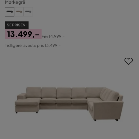
Mørkegrå
SE PRISEN!
13.499,-
Før
14.999,-
Pris
Original
Tidligere laveste pris 13.499,-
Pris