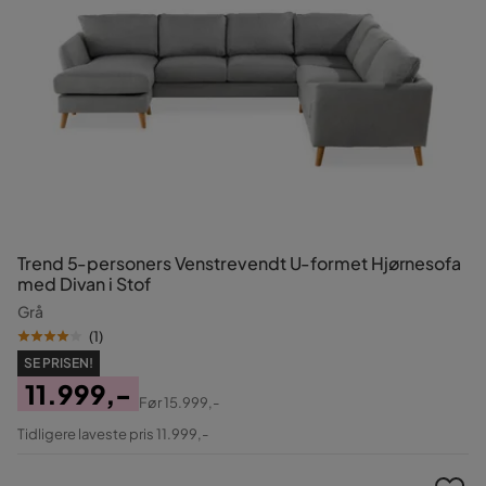
Trend 5-personers Venstrevendt U-formet Hjørnesofa
med Divan i Stof
Grå
(
1
)
SE PRISEN!
11.999,-
Før
15.999,-
Pris
Original
Tidligere laveste pris 11.999,-
Pris