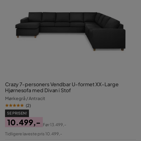
Crazy 7-personers Vendbar U-formet XX-Large
Hjørnesofa med Divan i Stof
Mørkegrå / Antracit
(
2
)
SE PRISEN!
10.499,-
Før
13.499,-
Pris
Original
Tidligere laveste pris 10.499,-
Pris