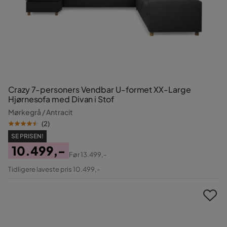
Crazy 7-personers Vendbar U-formet XX-Large
Hjørnesofa med Divan i Stof
Mørkegrå / Antracit
(
2
)
SE PRISEN!
10.499,-
Før
13.499,-
Pris
Original
Tidligere laveste pris 10.499,-
Pris