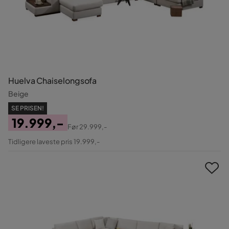
Huelva Chaiselongsofa
Beige
SE PRISEN!
19.999,-
Før
29.999,-
Pris
Original
Tidligere laveste pris 19.999,-
Pris