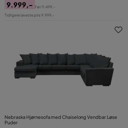
9.999,-
Før
11.499,-
Pris
Original
Tidligere laveste pris 9.999,-
Pris
Nebraska Hjørnesofa med Chaiselong Vendbar Løse
Puder