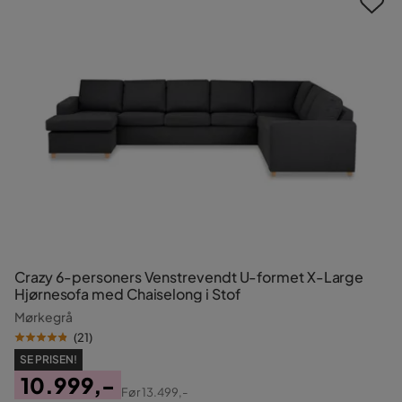
Crazy 6-personers Venstrevendt U-formet X-Large
Hjørnesofa med Chaiselong i Stof
Mørkegrå
(
21
)
SE PRISEN!
10.999,-
Før
13.499,-