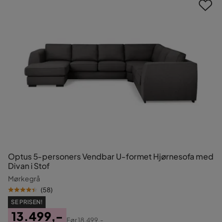
Optus 5-personers Vendbar U-formet Hjørnesofa med
Divan i Stof
Mørkegrå
(
58
)
SE PRISEN!
13.499,-
Før
18.499,-