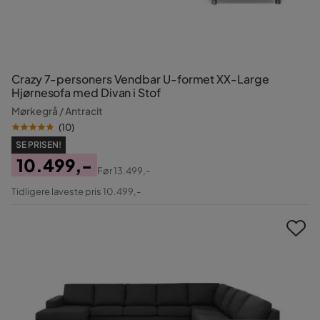
Crazy 7-personers Vendbar U-formet XX-Large
Hjørnesofa med Divan i Stof
Mørkegrå / Antracit
(
10
)
SE PRISEN!
10.499,-
Før
13.499,-
Pris
Original
Tidligere laveste pris 10.499,-
Pris