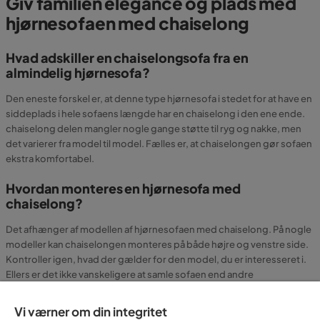
Giv familien elegance og plads med
hjørnesofaen med chaiselong
Hvad adskiller en chaiselongsofa fra en
almindelig hjørnesofa?
Den eneste forskel er, at denne type hjørnesofa i stedet for at have en
siddeplads i hele sofaens længde har en chaiselong i den ene ende.
chaiselong delen mangler nogle gange støtte til ryg og nakke, men
det varierer fra model til model. Fælles er, at chaiselongen gør sofaen
ekstra komfortabel.
Hvordan monteres en hjørnesofa med
chaiselong?
Det afhænger af modellen af hjørnesofaen med chaiselong. På nogle
modeller kan chaiselongen monteres på både højre og venstre side.
Kontroller igen, hvad der gælder for den model, du er interesseret i.
Ellers er det ikke vanskeligere at samle sofaen end andre
hjørnesofaer, og sofaen leveres normalt i sektioner, som er nemme at
samle.
Vi værner om din integritet