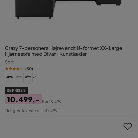
Crazy 7-personers Højrevendt U-formet XX-Large
Hjørnesofa med Divan i Kunstlæder
Sort
(
30
)
+3
SE PRISEN!
10.499,-
Før
13.499,-
Pris
Original
Tidligere laveste pris 10.499,-
Pris