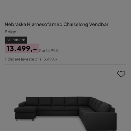
Nebraska Hjørnesofa med Chaiselong Vendbar
Beige
SE PRISEN!
13.499,-
Før
14.999,-
Pris
Original
Tidligere laveste pris 13.499,-
Pris