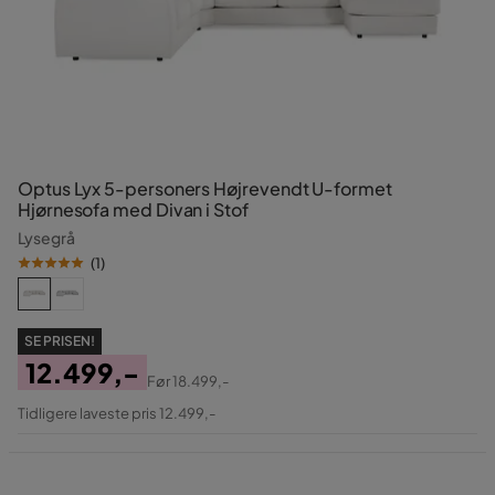
Optus Lyx 5-personers Højrevendt U-formet
Hjørnesofa med Divan i Stof
Lysegrå
(
1
)
SE PRISEN!
12.499,-
Før
18.499,-
Pris
Original
Tidligere laveste pris 12.499,-
Pris