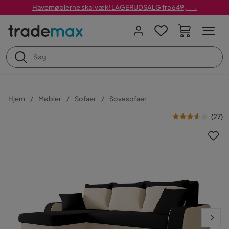
Havemøblerne skal væk! LAGERUDSALG fra 649,- →
Hjem
Møbler
Sofaer
Sovesofaer
(
27
)