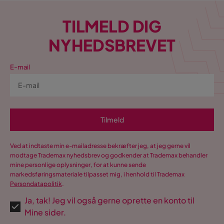
Det er æstetisk tiltalende.
Navn på stoffet
Faza 6 + Faza 16
TILMELD DIG
Puden var meget svær at sidde på og upraktisk som seng til
to personer. Den faste del af ryglænet er i vejen, når du
forsøger at lægge en sengemadras på.
NYHEDSBREVET
Oversat fra svensk
•
Se original
E-mail
5 år siden
Mahmoud M
MM
Tilmeld
Det er en rigtig god sovesofa
Oversat fra norsk
•
Se original
Ved at indtaste min e-mailadresse bekræfter jeg, at jeg gerne vil
5 år siden
modtage Trademax nyhedsbrev og godkender at Trademax behandler
mine personlige oplysninger, for at kunne sende
Vis flere anmeldelser
markedsføringsmateriale tilpasset mig, i henhold til Trademax
Persondatapolitik
.
Verified by Trustvoice
Ja, tak! Jeg vil også gerne oprette en konto til
Mine sider.