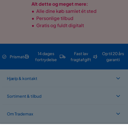
Alt dette og meget mere:
•
Alle dine køb samlet ét sted
•
Personlige tilbud
•
Gratis og fuldt digitalt
14 dages
Fast lav
Op til 20 års
Prismatch
fortrydelse
fragtafgift
garanti
Hjælp & kontakt
Sortiment & tilbud
Om Trademax