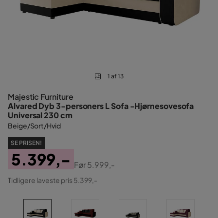
1 af 13
Majestic Furniture
Alvared Dyb 3-personers L Sofa -Hjørnesovesofa
Universal 230 cm
Beige/Sort/Hvid
SE PRISEN!
5.399,-
Før
5.999,-
Pris
Original
Tidligere laveste pris 5.399,-
Pris