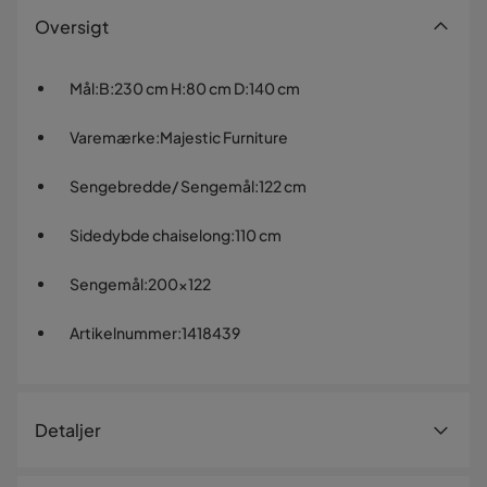
Oversigt
Mål
:
B:230 cm H:80 cm D:140 cm
Varemærke
:
Majestic Furniture
Sengebredde/ Sengemål
:
122 cm
Sidedybde chaiselong
:
110 cm
Sengemål
:
200x122
Artikelnummer
:
1418439
Detaljer
Artikelnummer:
1418439