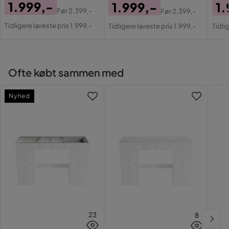
1.999,-
1.999,-
1.
Før
2.399,-
Før
2.399,-
Pris
Original
Pris
Original
Pri
Or
Tidligere laveste pris 1.999,-
Tidligere laveste pris 1.999,-
Tidli
Pris
Pris
Pri
Ofte købt sammen med
Nyhed
23
8