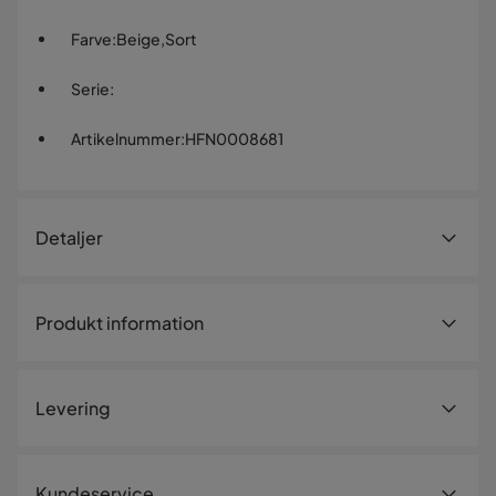
Farve
:
Beige,Sort
Serie
:
Artikelnummer
:
HFN0008681
Detaljer
Artikelnummer:
HFN0008681
Produkt information
Størrelse
Højde
107 cm
Levering
Bredde
40 cm
Dybde
47 cm
Levering
Kundeservice