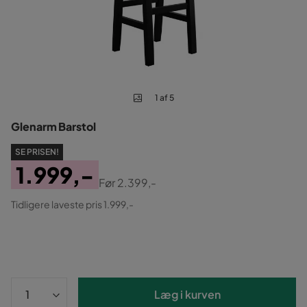
1 af 5
Glenarm Barstol
SE PRISEN!
1.999,-
Før
2.399,-
Pris
Original
Tidligere laveste pris 1.999,-
Pris
Læg i kurven