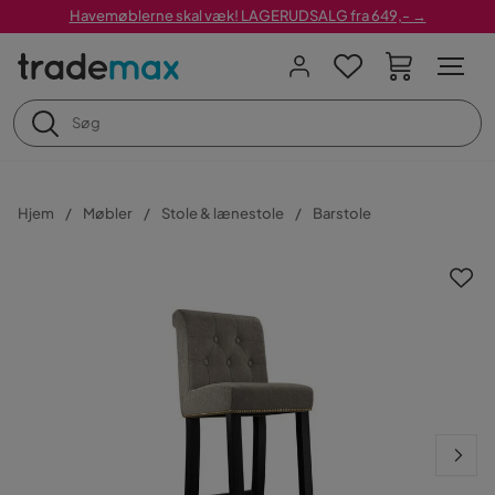
Havemøblerne skal væk! LAGERUDSALG fra 649,- →
Hjem
Møbler
Stole & lænestole
Barstole