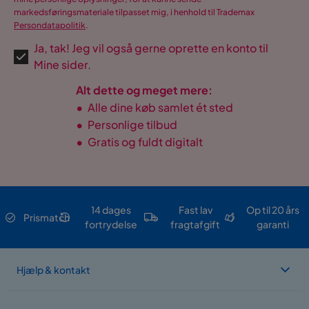
markedsføringsmateriale tilpasset mig, i henhold til Trademax
Persondatapolitik
.
Ja, tak! Jeg vil også gerne oprette en konto til
Mine sider.
Alt dette og meget mere:
•
Alle dine køb samlet ét sted
•
Personlige tilbud
•
Gratis og fuldt digitalt
14 dages
Fast lav
Op til 20 års
Prismatch
fortrydelse
fragtafgift
garanti
Hjælp & kontakt