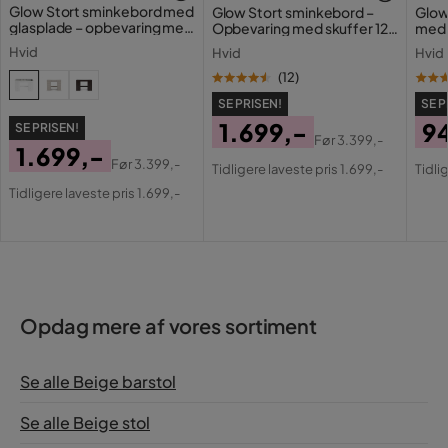
Glow Stort sminkebord med
Glow Stort sminkebord –
Glow
glasplade – opbevaring med
Opbevaring med skuffer 120
med 
skuffer og rum 120 cm
cm
Holl
Hvid
Hvid
Hvid
opla
(
12
)
SE PRISEN!
SE P
1.699,-
9
SE PRISEN!
Før
3.399,-
1.699,-
Pris
Original
Pri
Or
Før
3.399,-
Tidligere laveste pris 1.699,-
Tidli
Pris
Original
Pris
Pri
Tidligere laveste pris 1.699,-
Pris
Opdag mere af vores sortiment
Se alle Beige barstol
Se alle Beige stol