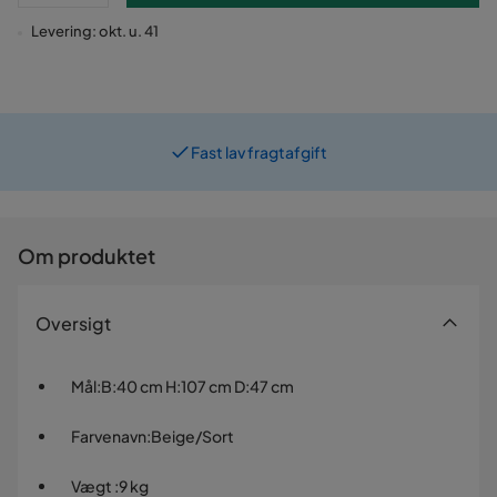
Levering: okt. u. 41
Fast lav fragtafgift
Om produktet
Oversigt
Mål
:
B:40 cm H:107 cm D:47 cm
Farvenavn
:
Beige/Sort
Vægt
:
9 kg