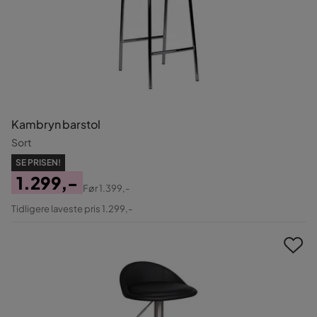
Kambryn barstol
Sort
SE PRISEN!
1.299,-
Før
1.399,-
Pris
Original
Tidligere laveste pris 1.299,-
Pris