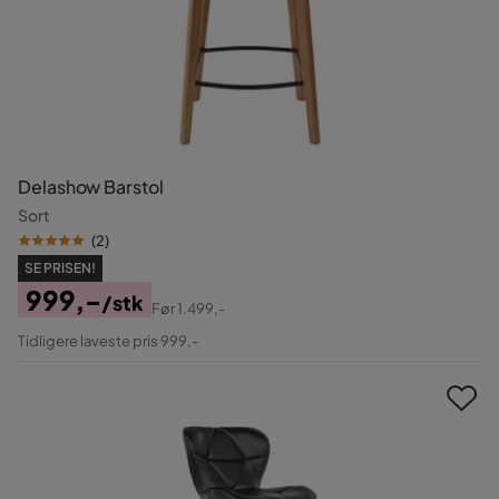
Delashow Barstol
Sort
(
2
)
SE PRISEN!
999,-
/stk
Før
1.499,-
Pris
Original
Tidligere laveste pris 999,-
Pris