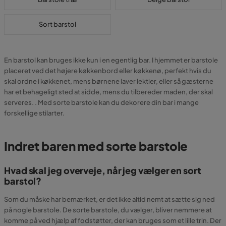
Sort barstol
En barstol kan bruges ikke kun i en egentlig bar. I hjemmet er barstole
placeret ved det højere køkkenbord eller køkkenø, perfekt hvis du
skal ordne i køkkenet, mens børnene laver lektier, eller så gæsterne
har et behageligt sted at sidde, mens du tilbereder maden, der skal
serveres. . Med sorte barstole kan du dekorere din bar i mange
forskellige stilarter.
Indret baren med sorte barstole
Hvad skal jeg overveje, når jeg vælger en sort
barstol?
Som du måske har bemærket, er det ikke altid nemt at sætte sig ned
på nogle barstole. De sorte barstole, du vælger, bliver nemmere at
komme på ved hjælp af fodstøtter, der kan bruges som et lille trin. Der