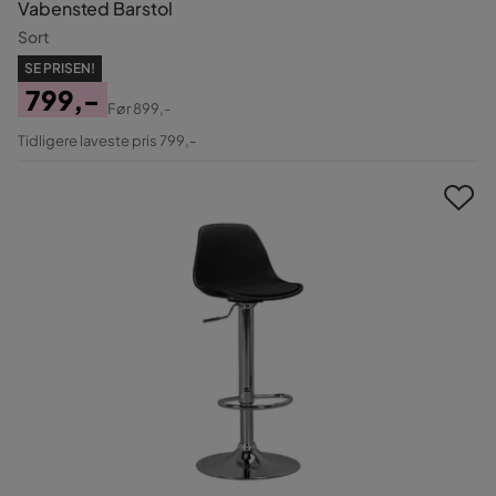
Vabensted Barstol
Sort
SE PRISEN!
799,-
Før
899,-
Pris
Original
Tidligere laveste pris 799,-
Pris