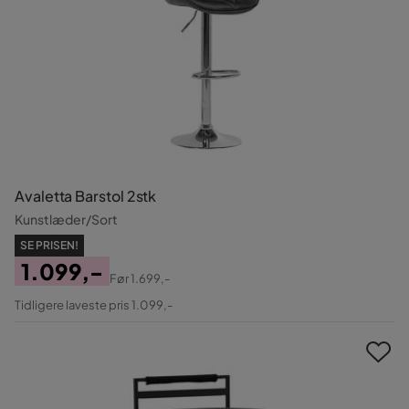
Avaletta Barstol 2stk
Kunstlæder/Sort
SE PRISEN!
1.099,-
Før
1.699,-
Pris
Original
Tidligere laveste pris 1.099,-
Pris