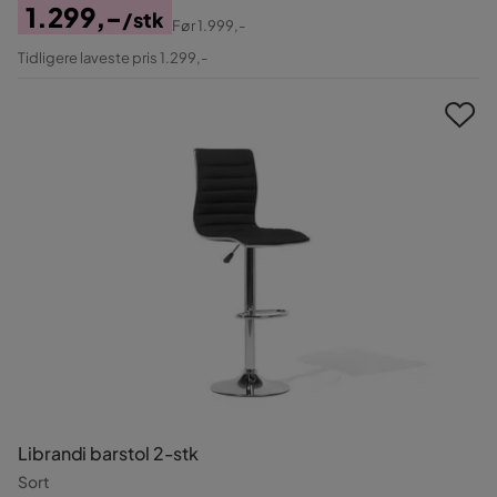
1.299,-
/stk
Før
1.999,-
Pris
Original
Tidligere laveste pris 1.299,-
Pris
Librandi barstol 2-stk
Sort