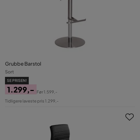
Grubbe Barstol
Sort
SE PRISEN!
1.299,-
Før
1.599,-
Pris
Original
Tidligere laveste pris 1.299,-
Pris