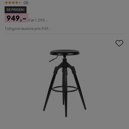
(
3
)
SE PRISEN!
949,-
Før
1.299,-
Pris
Original
Tidligere laveste pris 949,-
Pris