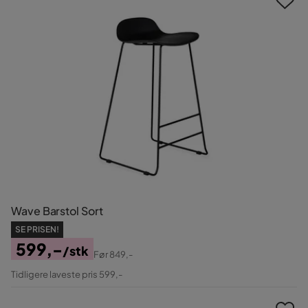
Wave Barstol Sort
SE PRISEN!
599,-
/stk
Før
849,-
Pris
Original
Tidligere laveste pris 599,-
Pris