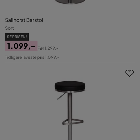
Sailhorst Barstol
Sort
SE PRISEN!
1.099,-
Før
1.299,-
Pris
Original
Tidligere laveste pris 1.099,-
Pris