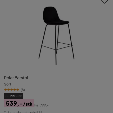
Polar Barstol
Sort
(
8
)
SE PRISEN!
539,-
/stk
Før
799,-
Pris
Original
Tidligere laveste pris 539,-