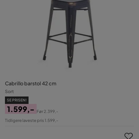
Cabrillo barstol 42 cm
Sort
SE PRISEN!
1.599,-
Før
2.399,-
Pris
Original
Tidligere laveste pris 1.599,-
Pris