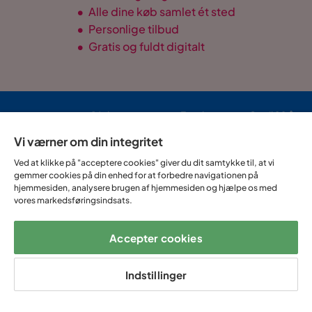
•
Alle dine køb samlet ét sted
•
Personlige tilbud
•
Gratis og fuldt digitalt
14 dages
Fast lav
Op til 20 års
Prismatch
fortrydelse
fragtafgift
garanti
Vi værner om din integritet
Ved at klikke på "acceptere cookies" giver du dit samtykke til, at vi
Hjælp & kontakt
gemmer cookies på din enhed for at forbedre navigationen på
hjemmesiden, analysere brugen af hjemmesiden og hjælpe os med
vores markedsføringsindsats.
Sortiment & tilbud
Accepter cookies
Om Trademax
Indstillinger
Vi findes i flere forskellige lande