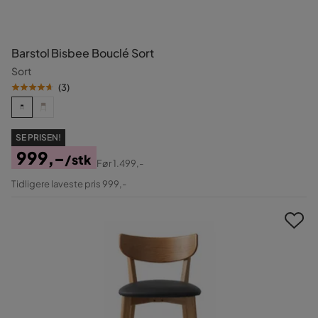
Barstol Bisbee Bouclé Sort
Sort
(
3
)
SE PRISEN!
999,-
/stk
Før
1.499,-
Pris
Original
Tidligere laveste pris 999,-
Pris