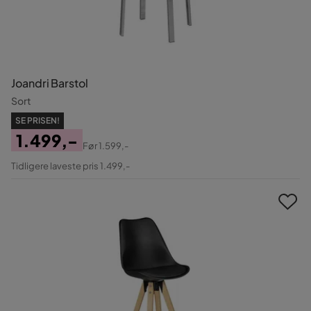
Joandri Barstol
Sort
SE PRISEN!
1.499,-
Før
1.599,-
Pris
Original
Tidligere laveste pris 1.499,-
Pris