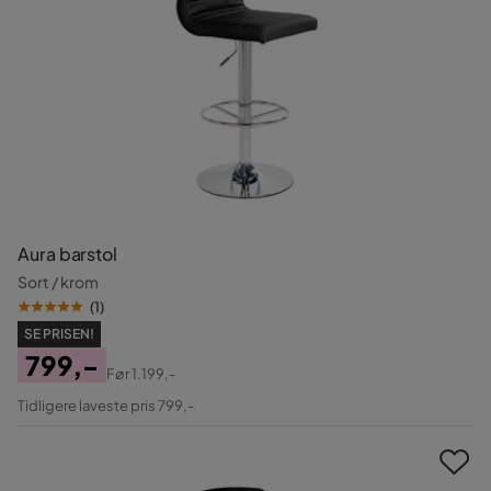
Aura barstol
Sort / krom
(
1
)
SE PRISEN!
799,-
Før
1.199,-
Pris
Original
Tidligere laveste pris 799,-
Pris