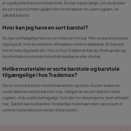
er også justerbare sorte barstole. Du kan også vælge, om du ønsker
en sort barstol med ryglæn eller foretrækker en uden ryglæn, en
såkaldt barstol.
Hvor kan jeg have en sort barstol?
Du kan selvfølgelig have en sort barstol i en bar. Men en barstol passer
også godt, hvis du indretter dit køkken med en køkkenø. En barstol
har en naturlig plads der. Hos os hos Trademax kan du finde gode og
komfortable sorte barstole til din køkkenø eller din bar.
Hvilke materialer er sorte barstole og barstole
tilgængelige i hos Trademax?
Der er sorte barstole med metalramme og stativ. Du kan skabe en
rustik følelse med en barstol i træ. Vælger du en sort barstol med
ryglæn, vil du sidde behageligt, hvis den for eksempel er lavet af bøjet
træ. Sædet kan beklædes i forskellige materialer eller være lavet af
samme materiale som resten af ​​barstolen.