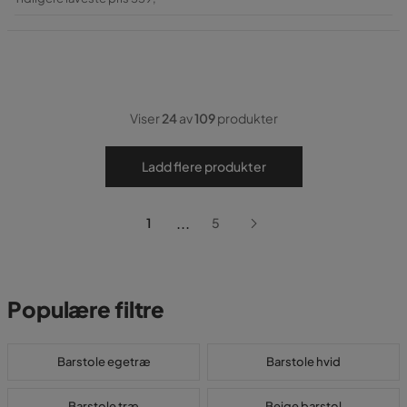
Pris
Viser
24
av
109
produkter
Ladd flere produkter
...
1
5
Populære filtre
Barstole egetræ
Barstole hvid
Barstole træ
Beige barstol