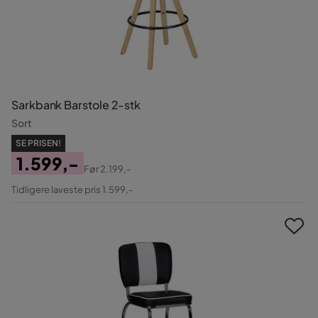
Sarkbank Barstole 2-stk
Sort
SE PRISEN!
1.599,-
Før
2.199,-
Pris
Original
Tidligere laveste pris 1.599,-
Pris