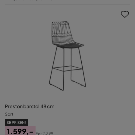
Pris
Preston barstol 48 cm
Sort
SE PRISEN!
1.599,-
Før
2.399,-