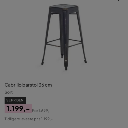
Cabrillo barstol 36 cm
Sort
SE PRISEN!
1.199,-
Før
1.699,-
Pris
Original
Tidligere laveste pris 1.199,-
Pris