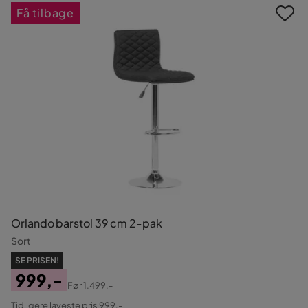
Få tilbage
Orlando barstol 39 cm 2-pak
Sort
SE PRISEN!
999,-
Før
1.499,-
Pris
Original
Tidligere laveste pris 999,-