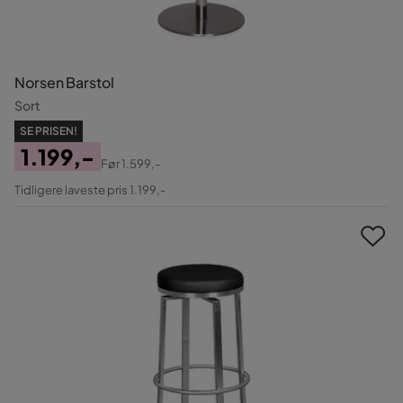
Norsen Barstol
Sort
SE PRISEN!
1.199,-
Før
1.599,-
Pris
Original
Tidligere laveste pris 1.199,-
Pris