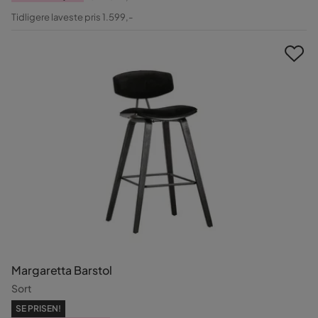
Pris
Original
Tidligere laveste pris 1.599,-
Pris
Margaretta Barstol
Sort
SE PRISEN!