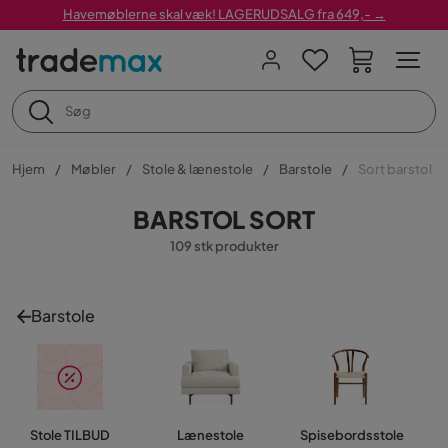
Havemøblerne skal væk! LAGERUDSALG fra 649,- →
Hjem
Møbler
Stole & lænestole
Barstole
Sort barstol
BARSTOL SORT
109 stk produkter
Barstole
Stole TILBUD
Lænestole
Spisebordsstole