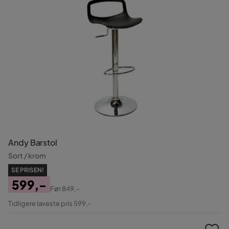
Andy Barstol
Sort / krom
SE PRISEN!
599,-
Før
849,-
Pris
Original
Tidligere laveste pris 599,-
Pris