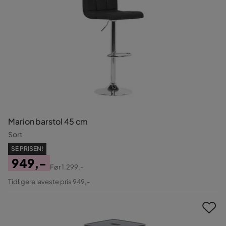
Marion barstol 45 cm
Sort
SE PRISEN!
949,-
Før
1.299,-
Pris
Original
Tidligere laveste pris 949,-
Pris