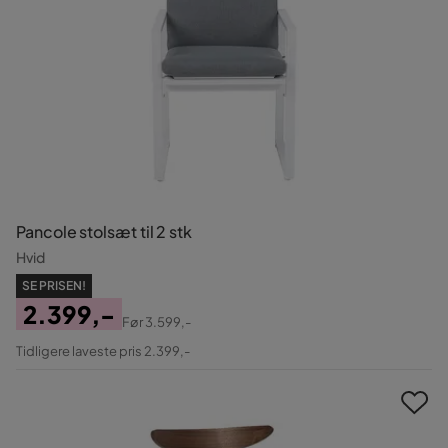
Pancole stolsæt til 2 stk
Hvid
SE PRISEN!
2.399,-
Før
3.599,-
Pris
Original
Tidligere laveste pris 2.399,-
Pris