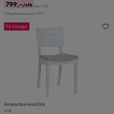
799,-
/stk
Før
1.199,-
Pris
Original
Tidligere laveste pris 799,-
Pris
Få tilbage
Simple Stol Hvid/Grå
VOX