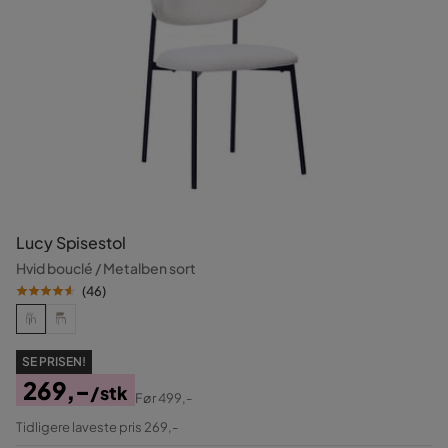
Lucy Spisestol
Hvid bouclé / Metalben sort
(
46
)
SE PRISEN!
269,-
/stk
Før
499,-
Pris
Original
Tidligere laveste pris 269,-
Pris