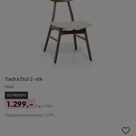
Tiadra Stol 2-stk
Hvid
SE PRISEN!
1.299,-
Før
1.999,-
Pris
Original
Tidligere laveste pris 1.299,-
Pris