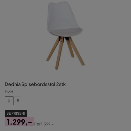
Dedhia Spisebordsstol 2stk
Hvid
SE PRISEN!
1.299,-
Før
1.599,-
Pris
Original