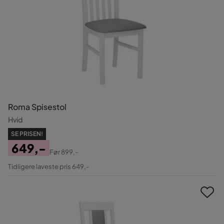
Roma Spisestol
Hvid
SE PRISEN!
649,-
Før
899,-
Pris
Original
Tidligere laveste pris 649,-
Pris