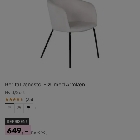
Berita Lænestol Fløjl med Armlæn
Hvid/Sort
(
23
)
+1
SE PRISEN!
649,-
Før
999,-
Pris
Original