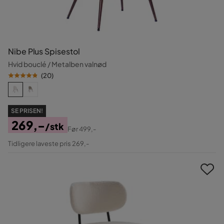
Nibe Plus Spisestol
Hvid bouclé / Metalben valnød
(
20
)
SE PRISEN!
269,-
/stk
Før
499,-
Pris
Original
Tidligere laveste pris 269,-
Pris