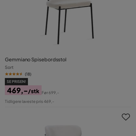
Gemmiano Spisebordsstol
Sort
(
18
)
SE PRISEN!
469,-
/stk
Før
699,-
Pris
Original
Tidligere laveste pris 469,-
Pris