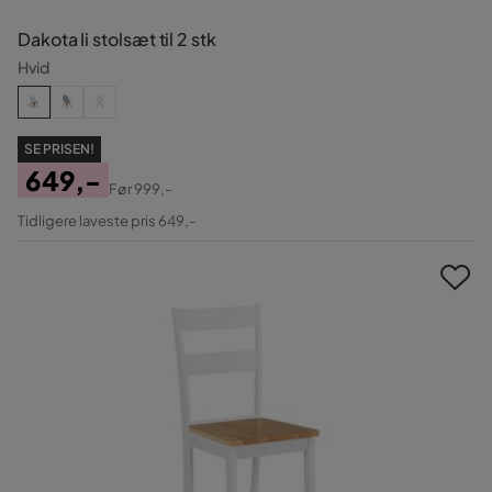
Dakota Ii stolsæt til 2 stk
Hvid
SE PRISEN!
649,-
Før
999,-
Pris
Original
Tidligere laveste pris 649,-
Pris