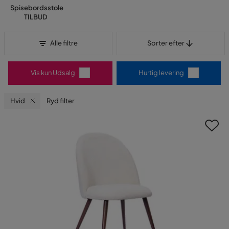
Spisebordsstole
TILBUD
Sorter efter
Alle filtre
Sorter efter
Vis kun Udsalg
Hurtig levering
Hvid
Ryd filter