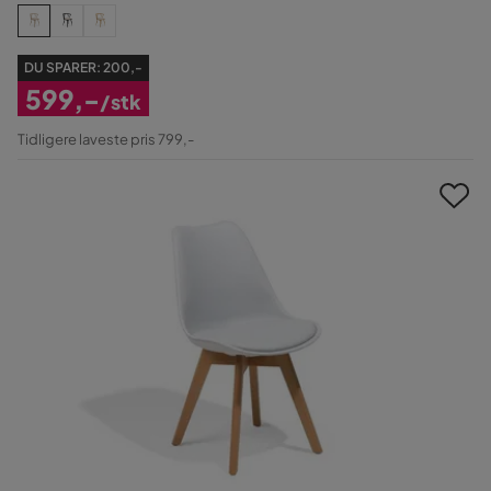
DU SPARER:
200,-
599,-
/stk
Nedsat
Tidligere laveste pris 799,-
Pris