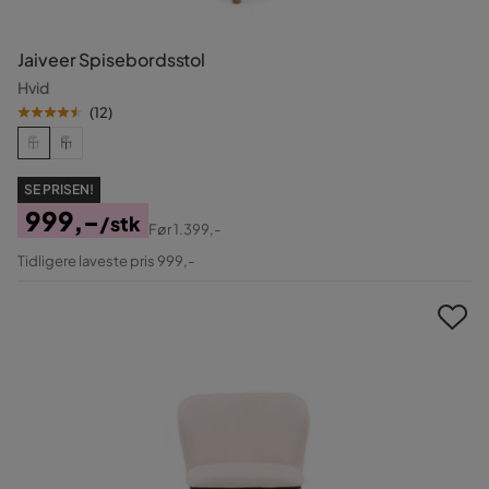
Jaiveer Spisebordsstol
Hvid
(
12
)
SE PRISEN!
999,-
/stk
Før
1.399,-
Pris
Original
Tidligere laveste pris 999,-
Pris