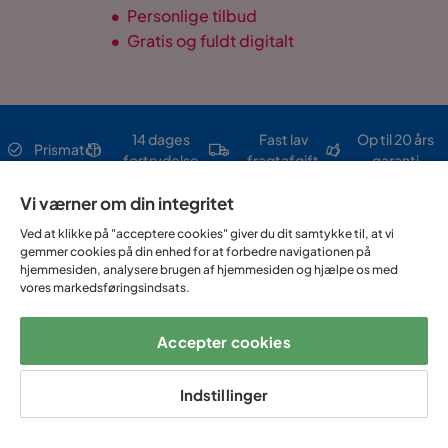
•
Personlige tilbud
•
Gratis og fuldt digitalt
14 dages
Fast lav
Op til 20 års
Prismatch
fortrydelse
fragtafgift
garanti
Vi værner om din integritet
Hjælp & kontakt
Ved at klikke på "acceptere cookies" giver du dit samtykke til, at vi
gemmer cookies på din enhed for at forbedre navigationen på
hjemmesiden, analysere brugen af hjemmesiden og hjælpe os med
Sortiment & tilbud
vores markedsføringsindsats.
Accepter cookies
Om Trademax
Indstillinger
Vi findes i flere forskellige lande