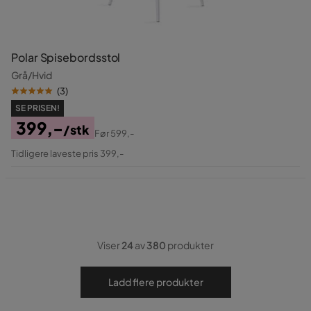
Polar Spisebordsstol
Grå/Hvid
(
3
)
SE PRISEN!
399,-
/stk
Før
599,-
Pris
Original
Tidligere laveste pris 399,-
Pris
Viser
24
av
380
produkter
Ladd flere produkter