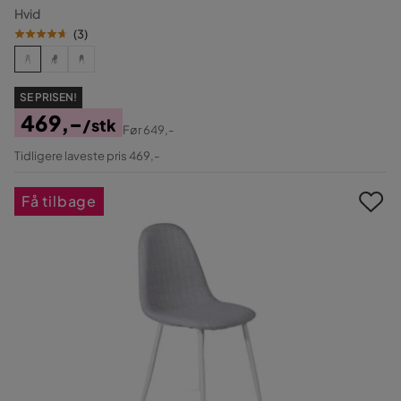
Hvid
(
3
)
SE PRISEN!
469,-
/stk
Før
649,-
Pris
Original
Tidligere laveste pris 469,-
Pris
Få tilbage