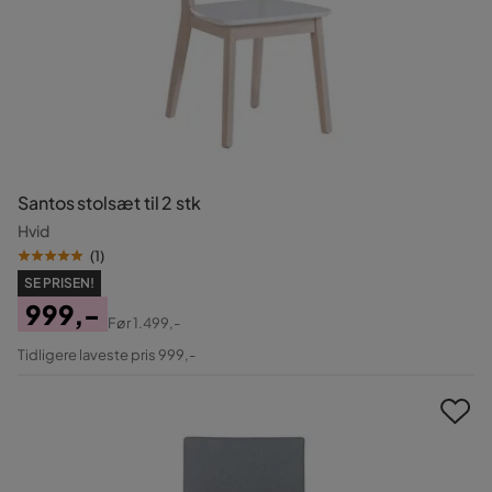
Santos stolsæt til 2 stk
Hvid
(
1
)
SE PRISEN!
999,-
Før
1.499,-
Pris
Original
Tidligere laveste pris 999,-
Pris