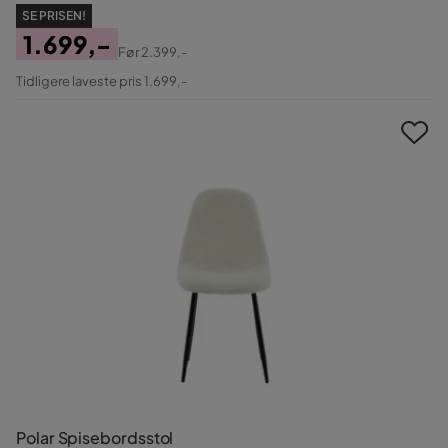
SE PRISEN!
1.699,-
Før
2.399,-
Pris
Original
Tidligere laveste pris 1.699,-
Pris
Polar Spisebordsstol