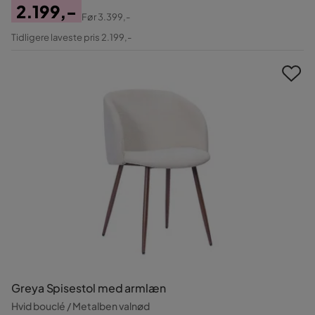
2.199,-
Før
3.399,-
Pris
Original
Tidligere laveste pris 2.199,-
Pris
Greya Spisestol med armlæn
Hvid bouclé / Metalben valnød