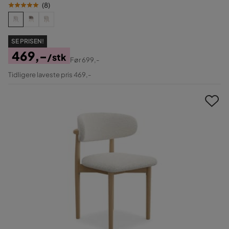
(
8
)
SE PRISEN!
469,-
/stk
Før
699,-
Pris
Original
Tidligere laveste pris 469,-
Pris