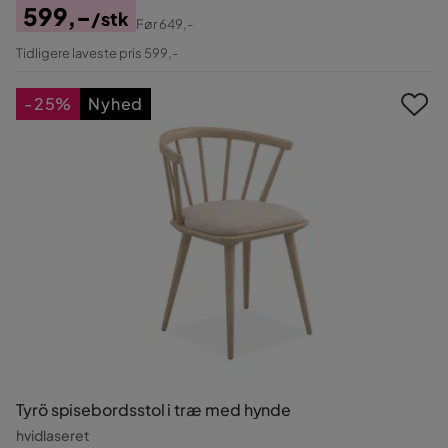
599,-
/stk
Før
649,-
Pris
Original
Tidligere laveste pris 599,-
Pris
-25%
Nyhed
Tyrö spisebordsstol i træ med hynde
hvidlaseret