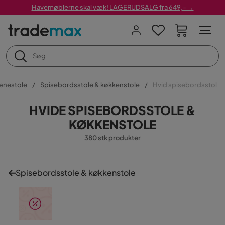
Havemøblerne skal væk! LAGERUDSALG fra 649,- →
lænestole
Spisebordsstole & køkkenstole
Hvid spisebordsstol
HVIDE SPISEBORDSSTOLE &
KØKKENSTOLE
380 stk produkter
Spisebordsstole & køkkenstole