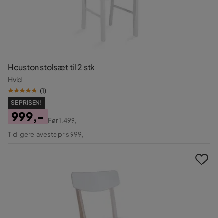
Houston stolsæt til 2 stk
Hvid
(
1
)
SE PRISEN!
999,-
Før
1.499,-
Pris
Original
Tidligere laveste pris 999,-
Pris