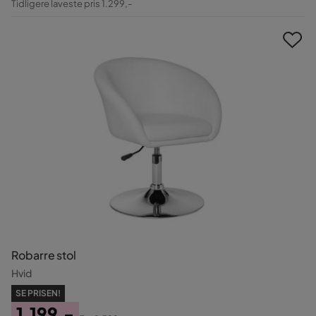
Tidligere laveste pris 1.299,-
Pris
Robarre stol
Hvid
SE PRISEN!
1.199,-