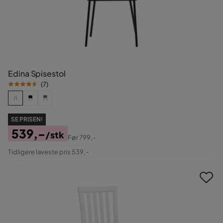
Edina Spisestol
(
7
)
SE PRISEN!
539,-
/stk
Før
799,-
Pris
Original
Tidligere laveste pris 539,-
Pris