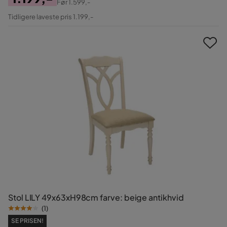
Før
1.599,-
Pris
Original
Tidligere laveste pris 1.199,-
Pris
Stol LILY 49x63xH98cm farve: beige antikhvid
(
1
)
SE PRISEN!