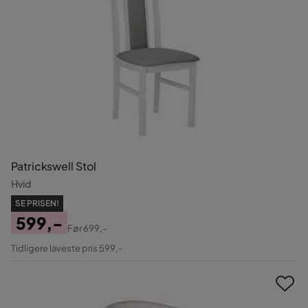
Patrickswell Stol
Hvid
SE PRISEN!
599,-
Før
699,-
Pris
Original
Tidligere laveste pris 599,-
Pris