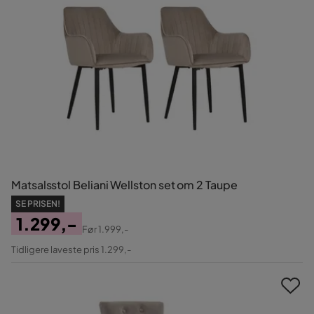
Matsalsstol Beliani Wellston set om 2 Taupe
SE PRISEN!
1.299,-
Før
1.999,-
Pris
Original
Tidligere laveste pris 1.299,-
Pris