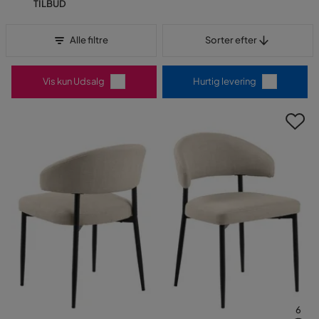
TILBUD
Sorter efter
Alle filtre
Sorter efter
Vis kun Udsalg
Hurtig levering
6