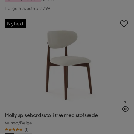
Pris
Original
Tidligere laveste pris 399,-
Pris
Nyhed
7
Molly spisebordsstol i træ med stofsæde
Valnød/Beige
(
1
)