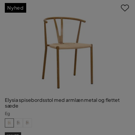
Nyhed
Elysia spisebordsstol med armlæn metal og flettet
sæde
Eg