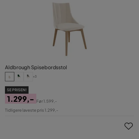
Aldbrough Spisebordsstol
+3
SE PRISEN!
1.299,-
Før
1.599,-
Pris
Original
Tidligere laveste pris 1.299,-
Pris