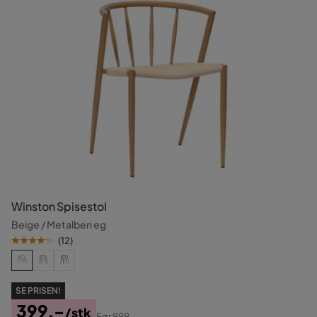
Winston Spisestol
Beige / Metalben eg
(
12
)
SE PRISEN!
399,-
/stk
Før
999,-