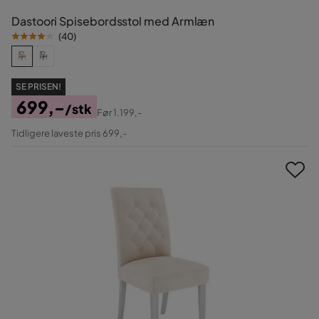
Dastoori Spisebordsstol med Armlæn
(
40
)
SE PRISEN!
699,-
/stk
Før
1.199,-
Pris
Original
Tidligere laveste pris 699,-
Pris