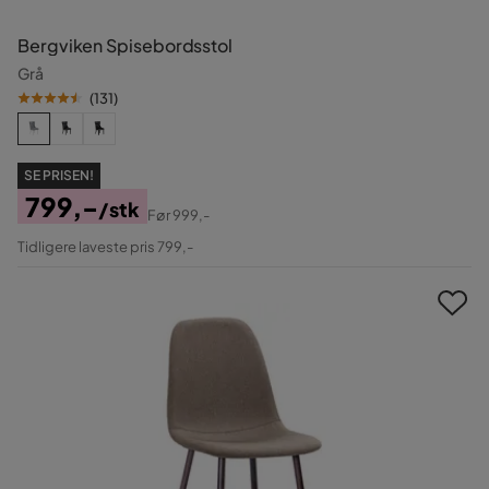
Bergviken Spisebordsstol
Grå
(
131
)
SE PRISEN!
799,-
/stk
Før
999,-
Pris
Original
Tidligere laveste pris 799,-
Pris