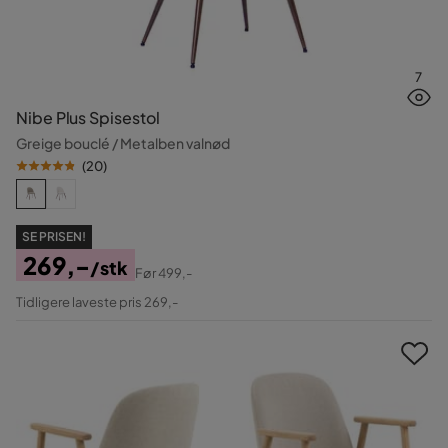
7
Nibe Plus Spisestol
Greige bouclé / Metalben valnød
(
20
)
SE PRISEN!
269,-
/stk
Før
499,-
Pris
Original
Tidligere laveste pris 269,-
Pris