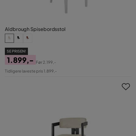
Aldbrough Spisebordsstol
SE PRISEN!
1.899,-
Før
2.199,-
Pris
Original
Tidligere laveste pris 1.899,-
Pris