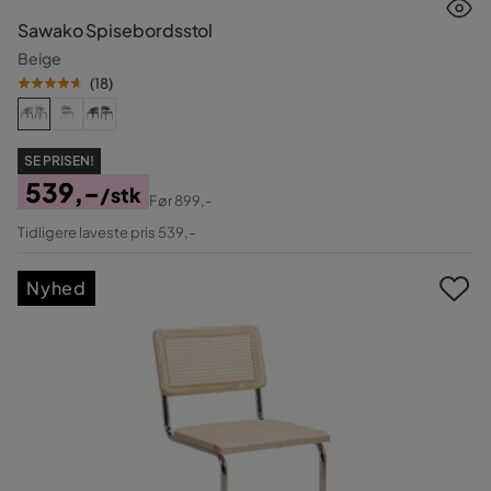
Sawako Spisebordsstol
Beige
(
18
)
SE PRISEN!
539,-
/stk
Før
899,-
Pris
Original
Tidligere laveste pris 539,-
Pris
Nyhed