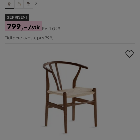
+2
SE PRISEN!
799,-
/stk
Før
1.099,-
Pris
Original
Tidligere laveste pris 799,-
Pris