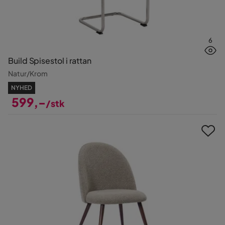
6
Build Spisestol i rattan
Natur/Krom
NYHED
599,-
/stk
Pris