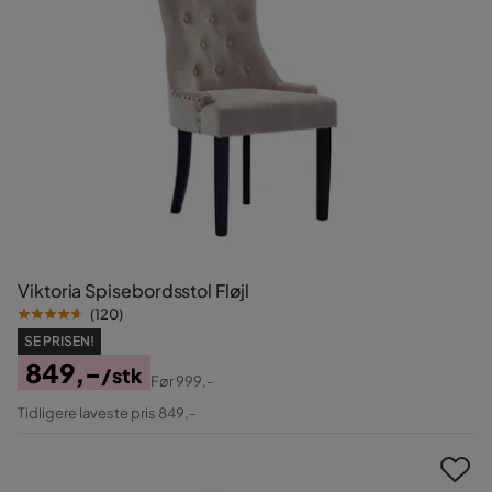
Viktoria Spisebordsstol Fløjl
(
120
)
SE PRISEN!
849,-
/stk
Før
999,-
Pris
Original
Tidligere laveste pris 849,-
Pris