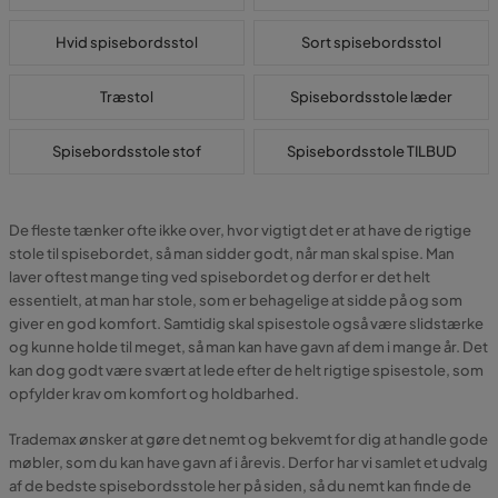
Hvid spisebordsstol
Sort spisebordsstol
Træstol
Spisebordsstole læder
Spisebordsstole stof
Spisebordsstole TILBUD
De fleste tænker ofte ikke over, hvor vigtigt det er at have de rigtige
stole til spisebordet, så man sidder godt, når man skal spise. Man
laver oftest mange ting ved spisebordet og derfor er det helt
essentielt, at man har stole, som er behagelige at sidde på og som
giver en god komfort. Samtidig skal spisestole også være slidstærke
og kunne holde til meget, så man kan have gavn af dem i mange år. Det
kan dog godt være svært at lede efter de helt rigtige spisestole, som
opfylder krav om komfort og holdbarhed.
Trademax ønsker at gøre det nemt og bekvemt for dig at handle gode
møbler, som du kan have gavn af i årevis. Derfor har vi samlet et udvalg
af de bedste spisebordsstole her på siden, så du nemt kan finde de