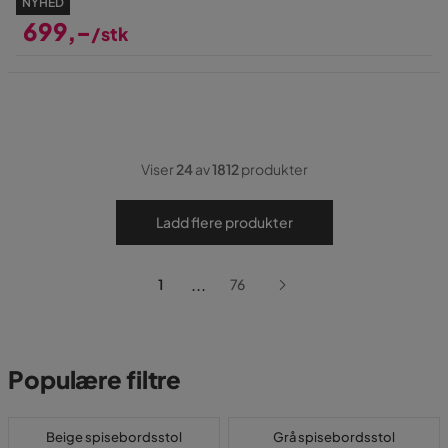
NYHED
699,-
/stk
Pris
Viser
24
av
1812
produkter
Ladd flere produkter
...
1
76
Populære filtre
Beige spisebordsstol
Grå spisebordsstol