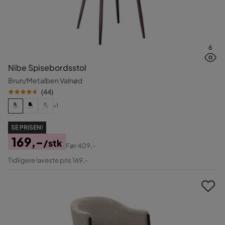
6
Nibe Spisebordsstol
Brun/Metalben Valnød
(
44
)
+1
SE PRISEN!
169,-
/stk
Før
409,-
Pris
Original
Tidligere laveste pris 169,-
Pris