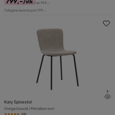
799,-
/stk
Før
999,-
Pris
Original
Tidligere laveste pris 799,-
Pris
5
Katy Spisestol
Greige bouclé / Metalben sort
(
18
)