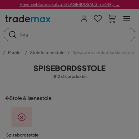
Havemøblerne skal væk! LAGERUDSALG fra 649,- →
Møbler
Stole & lænestole
Spisebordsstole & køkkenstole
SPISEBORDSSTOLE
1812 stk produkter
Stole & lænestole
Spisebordsstole