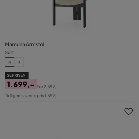
Mamuna Armstol
Sort
SE PRISEN!
1.699,-
Før
2.599,-
Pris
Original
Tidligere laveste pris 1.699,-
Pris