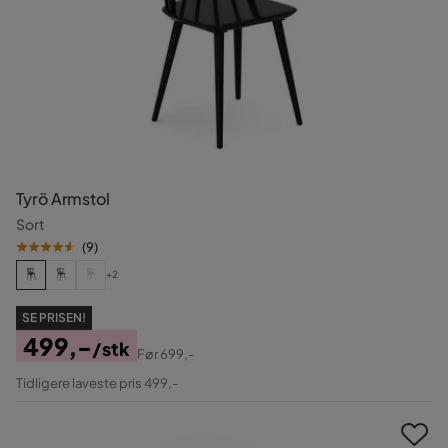
Tyrö Armstol
Sort
(
9
)
+2
SE PRISEN!
499,-
/stk
Før
699,-
Pris
Original
Tidligere laveste pris 499,-
Pris