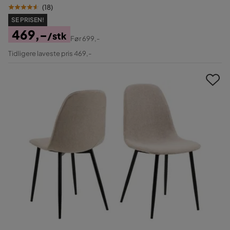
(
18
)
SE PRISEN!
469,-
/stk
Før
699,-
Pris
Original
Tidligere laveste pris 469,-
Pris