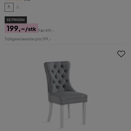
SE PRISEN!
199,-
/stk
Før
419,-
Pris
Original
Tidligere laveste pris 199,-
Pris