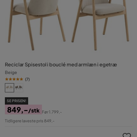
Reciclar Spisestol i bouclé med armlæn i egetræ
Beige
(
7
)
SE PRISEN!
849,-
/stk
Før
1.799,-
Pris
Original
Tidligere laveste pris 849,-
Pris