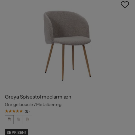
Greya Spisestol med armlæn
Greige bouclé / Metalben eg
(
8
)
SE PRISEN!