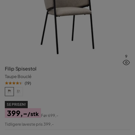
9
Filip Spisestol
Taupe Bouclé
(
19
)
SE PRISEN!
399,-
/stk
Før
699,-
Pris
Original
Tidligere laveste pris 399,-
Pris