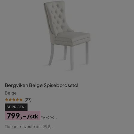
Bergviken Beige Spisebordsstol
Beige
(
27
)
SE PRISEN!
799,-
/stk
Før
999,-
Pris
Original
Tidligere laveste pris 799,-
Pris