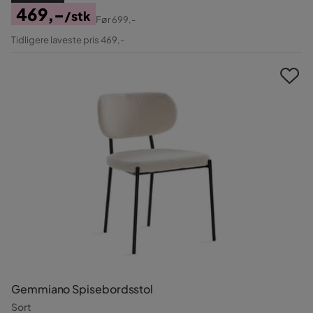
469,-
/stk
Før
699,-
Pris
Original
Tidligere laveste pris 469,-
Pris
Gemmiano Spisebordsstol
Sort