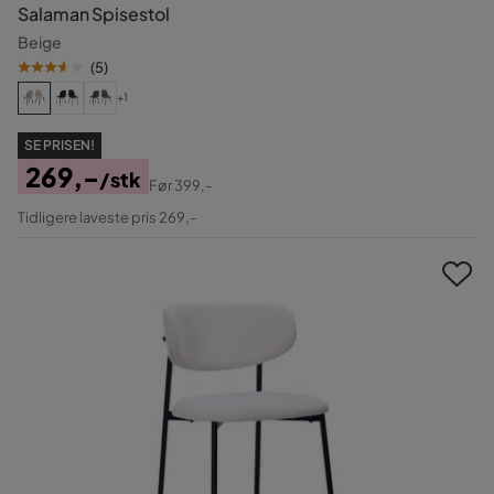
Salaman Spisestol
Beige
(
5
)
+1
SE PRISEN!
269,-
/stk
Før
399,-
Pris
Original
Tidligere laveste pris 269,-
Pris