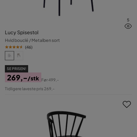
5
Lucy Spisestol
Hvid bouclé / Metalben sort
(
46
)
SE PRISEN!
269,-
/stk
Før
499,-
Pris
Original
Tidligere laveste pris 269,-
Pris