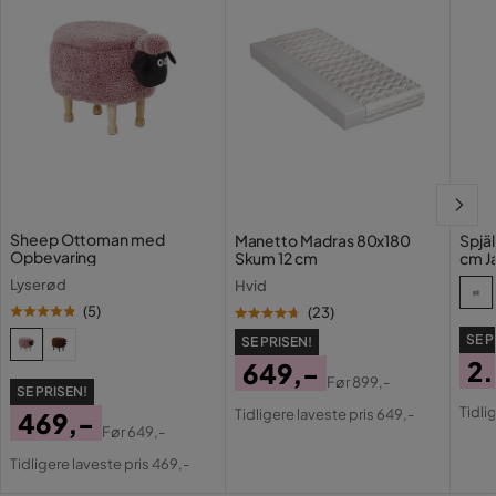
Vedligeholdelsestips:
Velour:
Sheep Ottoman med
Manetto Madras 80x180
Spjäl
Opbevaring
Skum 12 cm
cm J
Lyserød
Hvid
(
5
)
(
23
)
Gummitræ:
SE P
SE PRISEN!
2
649,-
Før
899,-
SE PRISEN!
Pri
Or
Pris
Original
Tidli
Tidligere laveste pris 649,-
469,-
Pri
Pris
Før
649,-
Pris
Original
Tidligere laveste pris 469,-
Pris