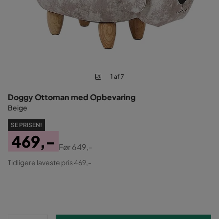
1 af 7
Doggy Ottoman med Opbevaring
Beige
SE PRISEN!
469,-
Før
649,-
Pris
Original
Tidligere laveste pris 469,-
Pris