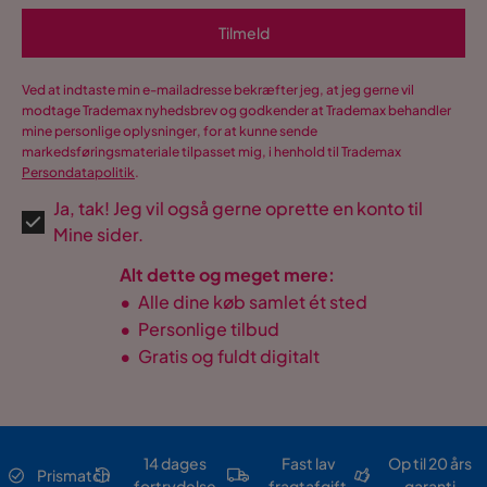
Tilmeld
Ved at indtaste min e-mailadresse bekræfter jeg, at jeg gerne vil
modtage Trademax nyhedsbrev og godkender at Trademax behandler
mine personlige oplysninger, for at kunne sende
markedsføringsmateriale tilpasset mig, i henhold til Trademax
Persondatapolitik
.
Ja, tak! Jeg vil også gerne oprette en konto til
Mine sider.
Alt dette og meget mere:
•
Alle dine køb samlet ét sted
•
Personlige tilbud
•
Gratis og fuldt digitalt
14 dages
Fast lav
Op til 20 års
Prismatch
fortrydelse
fragtafgift
garanti