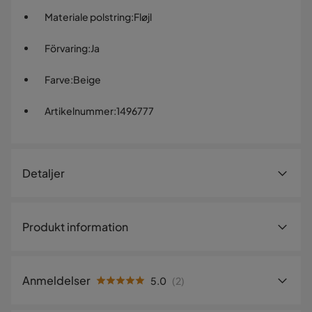
Materiale polstring
:
Fløjl
Förvaring
:
Ja
Farve
:
Beige
Artikelnummer
:
1496777
Detaljer
Artikelnummer:
1496777
Produkt information
Størrelse
Højde
38 cm
Anmeldelser
5.0
(
2
)
Bredde
62 cm
5
☆