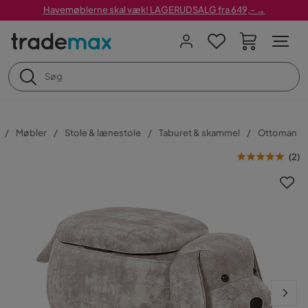
Havemøblerne skal væk! LAGERUDSALG fra 649,- →
Møbler
Stole & lænestole
Taburet & skammel
Ottoman
(
2
)