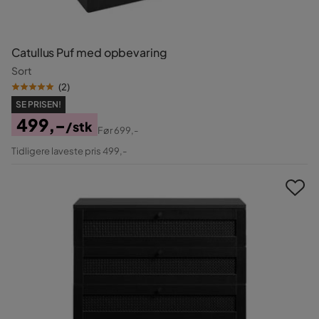
Catullus Puf med opbevaring
Sort
(
2
)
SE PRISEN!
499,-
/stk
Før
699,-
Pris
Original
Tidligere laveste pris 499,-
Pris