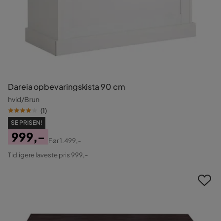
Dareia opbevaringskista 90 cm
hvid/Brun
(
1
)
SE PRISEN!
999,-
Før
1.499,-
Pris
Original
Tidligere laveste pris 999,-
Pris