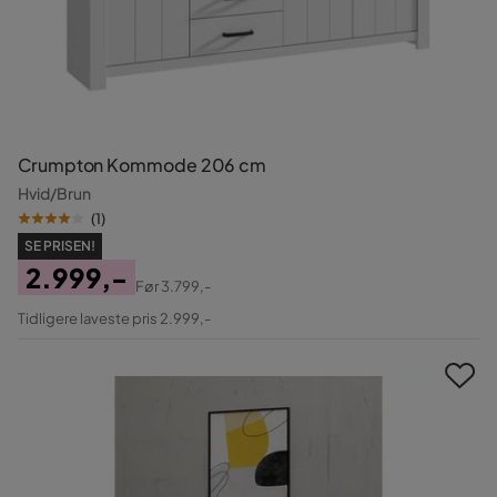
Crumpton Kommode 206 cm
Hvid/Brun
(
1
)
SE PRISEN!
2.999,-
Før
3.799,-
Pris
Original
Tidligere laveste pris 2.999,-
Pris