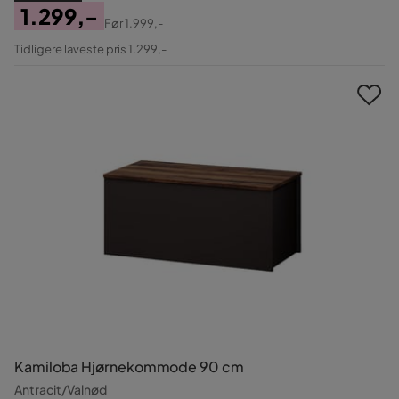
1.299,-
Før
1.999,-
Pris
Original
Tidligere laveste pris 1.299,-
Pris
Kamiloba Hjørnekommode 90 cm
Antracit/Valnød