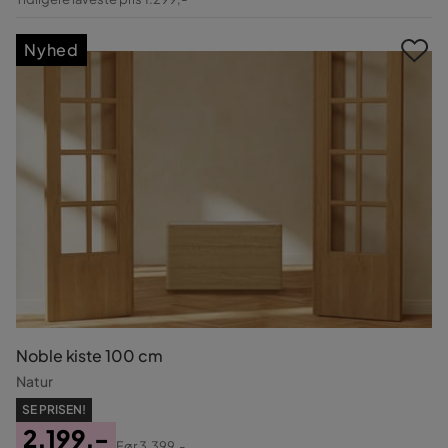
Pris
Nyhed
Noble kiste 100 cm
Natur
SE PRISEN!
2.199,-
Før
3.399,-