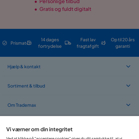
•
Personlige tilbud
•
Gratis og fuldt digitalt
14 dages
Fast lav
Op til 20 års
Prismatch
fortrydelse
fragtafgift
garanti
Hjælp & kontakt
Sortiment & tilbud
Om Trademax
Vi findes i flere forskellige lande
Vi værner om din integritet
Ved at klikke på "acceptere cookies" giver du dit samtykke til, at vi