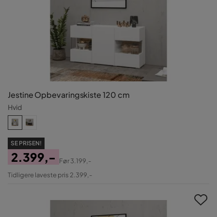
Jestine Opbevaringskiste 120 cm
Hvid
SE PRISEN!
2.399,-
Før
3.199,-
Pris
Original
Tidligere laveste pris 2.399,-
Pris