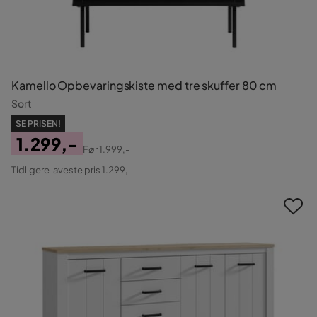
Kamello Opbevaringskiste med tre skuffer 80 cm
Sort
SE PRISEN!
1.299,-
Før
1.999,-
Pris
Original
Tidligere laveste pris 1.299,-
Pris