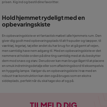
prisen. Kig ind og bestil dine favoritter.
Hold hjemmet rydeligt med en
opbevaringskiste
En opbevaringskiste er et fantastisk møbel i alle hjemmets rum. Den
giver dig godt med opbevaringsplads til alt fra puder og tæpper, til
værktøj, legetøj, tøj eller andet du har brug for at gå gemt af vejen,
men samtidig have nem adgang til. Med en opbevaringskiste er det
nemmere at holde orden på dine ting samtidig med at du beskytter
dem mod snavs og støv. Derudover kan man bruge låget til at placere
en smuk indretningsdetalje eller som aflastningsbord til eksempelvis
en hyggelig lampe. Vælger du en opbevaringskiste i træ med en
robust træ konstruktion kan den også bruges som en ekstra
siddeplads, perfekt når du skal tage sko af og på.
TILMELD DIG