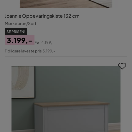
Joannie Opbevaringskiste 132 cm
Mørkebrun/Sort
SE PRISEN!
3.199,-
Før
4.199,-
Pris
Original
Tidligere laveste pris 3.199,-
Pris