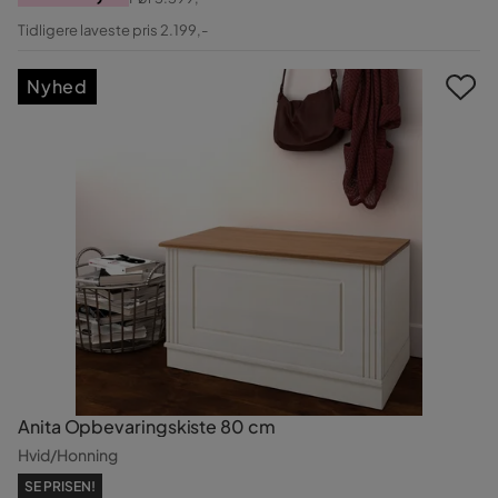
Pris
Original
Tidligere laveste pris 2.199,-
Pris
Nyhed
Anita Opbevaringskiste 80 cm
Hvid/Honning
SE PRISEN!