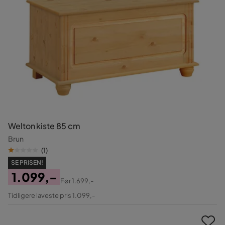
Welton kiste 85 cm
Brun
(
1
)
SE PRISEN!
1.099,-
Før
1.699,-
Pris
Original
Tidligere laveste pris 1.099,-
Pris