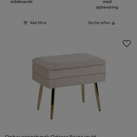
sideboards
med
opbevaring
Sorter efter
Alle filtre
Sorter efter
Opbevaringsbænk Odessa Beige/guld