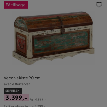
Få tilbage
Vecchia kiste 90 cm
akacie flerfarvet
SE PRISEN!
3.399,-
Før
4.999,-
Pris
Original
Tidligere laveste pris 3.399,-