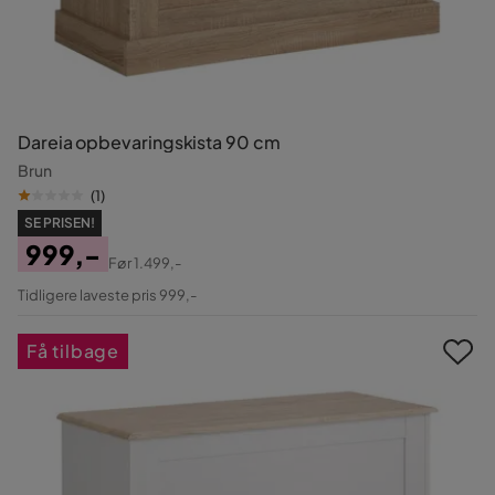
Dareia opbevaringskista 90 cm
Brun
(
1
)
SE PRISEN!
999,-
Før
1.499,-
Pris
Original
Tidligere laveste pris 999,-
Pris
Få tilbage