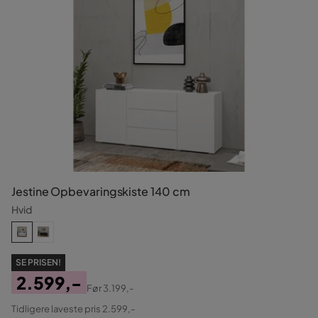
Jestine Opbevaringskiste 140 cm
Hvid
SE PRISEN!
2.599,-
Før
3.199,-
Pris
Original
Tidligere laveste pris 2.599,-