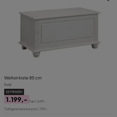
Welton kiste 85 cm
hvid
SE PRISEN!
1.199,-
Før
1.699,-
Pris
Original
Tidligere laveste pris 1.199,-
Pris