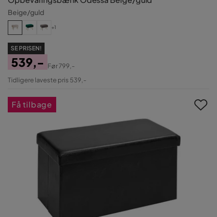
Beige/guld
+1
SE PRISEN!
539,-
Før
799,-
Pris
Original
Tidligere laveste pris 539,-
Pris
Få tilbage