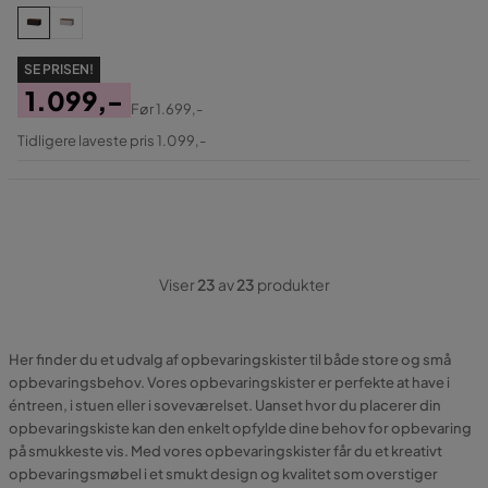
SE PRISEN!
1.099,-
Før
1.699,-
Pris
Original
Tidligere laveste pris 1.099,-
Pris
Viser
23
av
23
produkter
Her finder du et udvalg af opbevaringskister til både store og små
opbevaringsbehov. Vores opbevaringskister er perfekte at have i
éntreen, i stuen eller i soveværelset. Uanset hvor du placerer din
opbevaringskiste kan den enkelt opfylde dine behov for opbevaring
på smukkeste vis. Med vores opbevaringskister får du et kreativt
opbevaringsmøbel i et smukt design og kvalitet som overstiger