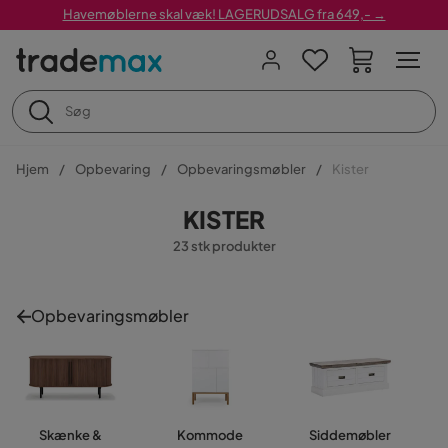
Havemøblerne skal væk! LAGERUDSALG fra 649,- →
Hjem
Opbevaring
Opbevaringsmøbler
Kister
KISTER
23 stk produkter
Opbevaringsmøbler
Skænke &
Kommode
Siddemøbler