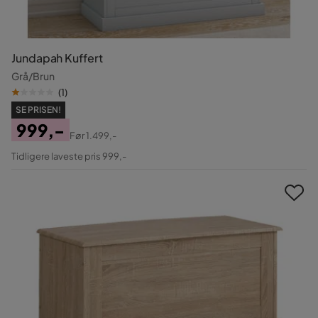
Jundapah Kuffert
Grå/Brun
(
1
)
SE PRISEN!
999,-
Før
1.499,-
Pris
Original
Tidligere laveste pris 999,-
Pris