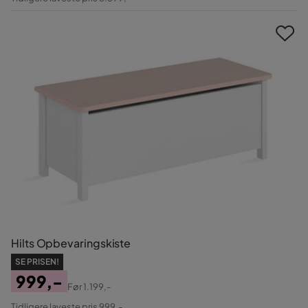
Pris
Hilts Opbevaringskiste
SE PRISEN!
999,-
Før
1.199,-
Pris
Original
Tidligere laveste pris 999,-