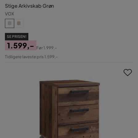
Stige Arkivskab Grøn
VOX
SE PRISEN!
1.599,-
Før
1.999,-
Pris
Original
Tidligere laveste pris 1.599,-
Pris