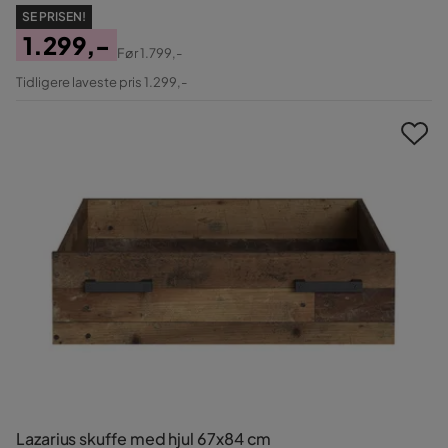
SE PRISEN!
1.299,-
Før
1.799,-
Pris
Original
Tidligere laveste pris 1.299,-
Pris
Lazarius skuffe med hjul 67x84 cm