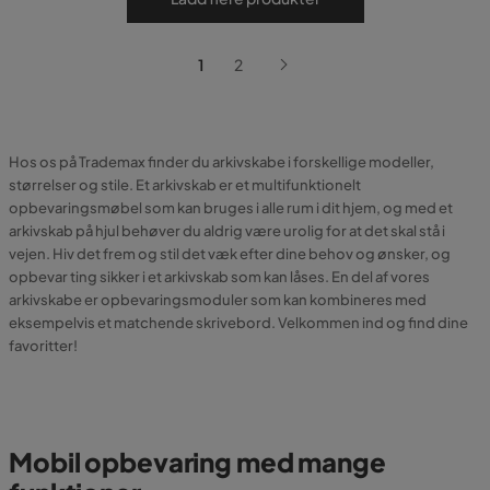
1
2
Hos os på Trademax finder du arkivskabe i forskellige modeller,
størrelser og stile. Et arkivskab er et multifunktionelt
opbevaringsmøbel som kan bruges i alle rum i dit hjem, og med et
arkivskab på hjul behøver du aldrig være urolig for at det skal stå i
vejen. Hiv det frem og stil det væk efter dine behov og ønsker, og
opbevar ting sikker i et arkivskab som kan låses. En del af vores
arkivskabe er opbevaringsmoduler som kan kombineres med
eksempelvis et matchende skrivebord. Velkommen ind og find dine
favoritter!
Mobil opbevaring med mange