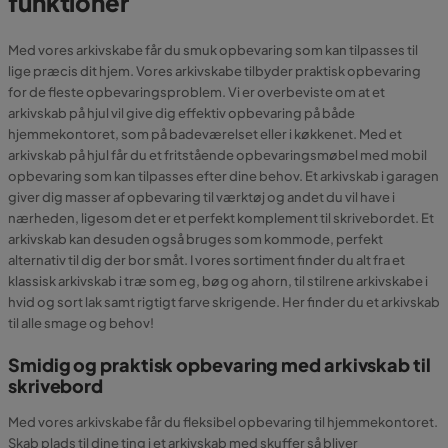
funktioner
Med vores arkivskabe får du smuk opbevaring som kan tilpasses til
lige præcis dit hjem. Vores arkivskabe tilbyder praktisk opbevaring
for de fleste opbevaringsproblem. Vi er overbeviste om at et
arkivskab på hjul vil give dig effektiv opbevaring på både
hjemmekontoret, som på badeværelset eller i køkkenet. Med et
arkivskab på hjul får du et fritstående opbevaringsmøbel med mobil
opbevaring som kan tilpasses efter dine behov. Et arkivskab i garagen
giver dig masser af opbevaring til værktøj og andet du vil have i
nærheden, ligesom det er et perfekt komplement til skrivebordet. Et
arkivskab kan desuden også bruges som kommode, perfekt
alternativ til dig der bor småt. I vores sortiment finder du alt fra et
klassisk arkivskab i træ som eg, bøg og ahorn, til stilrene arkivskabe i
hvid og sort lak samt rigtigt farve skrigende. Her finder du et arkivskab
til alle smage og behov!
Smidig og praktisk opbevaring med arkivskab til
skrivebord
Med vores arkivskabe får du fleksibel opbevaring til hjemmekontoret.
Skab plads til dine ting i et arkivskab med skuffer så bliver