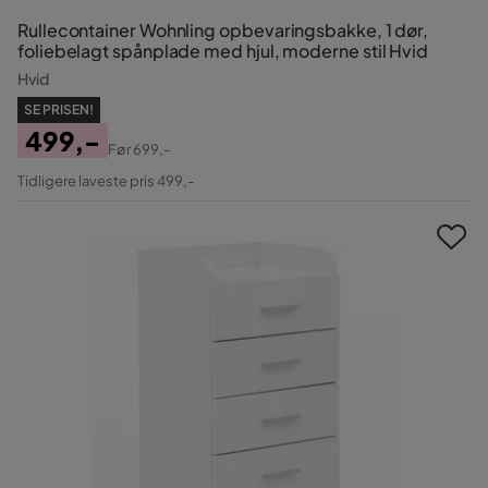
Rullecontainer Wohnling opbevaringsbakke, 1 dør,
foliebelagt spånplade med hjul, moderne stil Hvid
Hvid
SE PRISEN!
499,-
Før
699,-
Pris
Original
Tidligere laveste pris 499,-
Pris