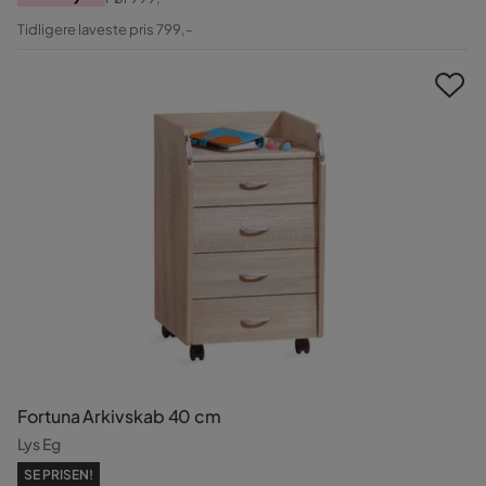
Pris
Original
Tidligere laveste pris 799,-
Pris
Fortuna Arkivskab 40 cm
Lys Eg
SE PRISEN!