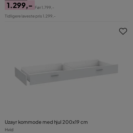
1.299,-
Før
1.799,-
Pris
Original
Tidligere laveste pris 1.299,-
Pris
Uzayr kommode med hjul 200x19 cm
Hvid