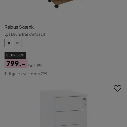
Rebus Skænk
Lys Brun/Træ/Antracit
SE PRISEN!
799,-
Før
1.199,-
Pris
Original
Tidligere laveste pris 799,-
Pris