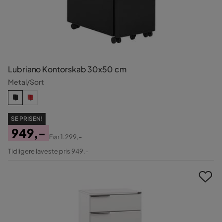
Lubriano Kontorskab 30x50 cm
Metal/Sort
SE PRISEN!
949,-
Før
1.299,-
Pris
Original
Tidligere laveste pris 949,-
Pris