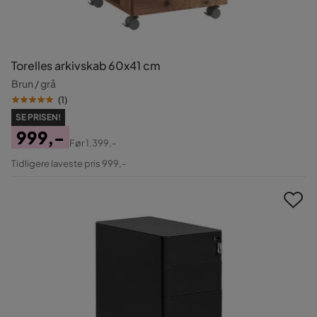
Torelles arkivskab 60x41 cm
Brun / grå
(
1
)
SE PRISEN!
999,-
Før
1.399,-
Pris
Original
Tidligere laveste pris 999,-
Pris