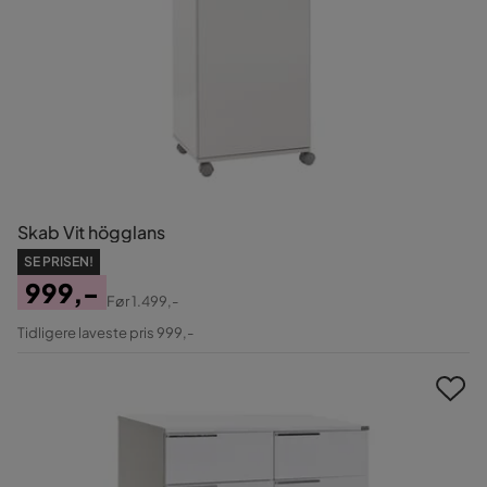
Skab Vit högglans
SE PRISEN!
999,-
Før
1.499,-
Pris
Original
Tidligere laveste pris 999,-
Pris