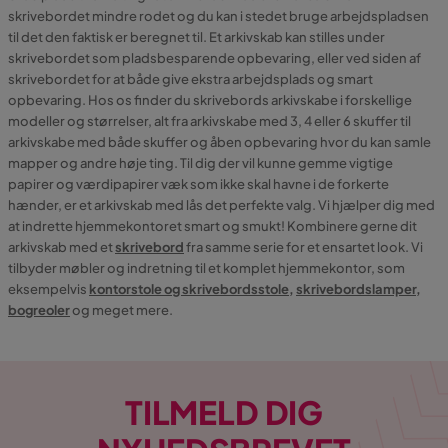
skrivebordet mindre rodet og du kan i stedet bruge arbejdspladsen
til det den faktisk er beregnet til. Et arkivskab kan stilles under
skrivebordet som pladsbesparende opbevaring, eller ved siden af
skrivebordet for at både give ekstra arbejdsplads og smart
opbevaring. Hos os finder du skrivebords arkivskabe i forskellige
modeller og størrelser, alt fra arkivskabe med 3, 4 eller 6 skuffer til
arkivskabe med både skuffer og åben opbevaring hvor du kan samle
mapper og andre høje ting. Til dig der vil kunne gemme vigtige
papirer og værdipapirer væk som ikke skal havne i de forkerte
hænder, er et arkivskab med lås det perfekte valg. Vi hjælper dig med
at indrette hjemmekontoret smart og smukt! Kombinere gerne dit
arkivskab med et
skrivebord
fra samme serie for et ensartet look. Vi
tilbyder møbler og indretning til et komplet hjemmekontor, som
eksempelvis
kontorstole og skrivebordsstole
,
skrivebordslamper
,
bogreoler
og meget mere.
TILMELD DIG