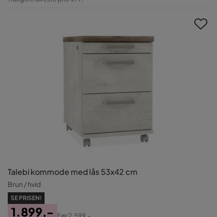
Pris
Talebi kommode med lås 53x42 cm
Brun / hvid
SE PRISEN!
1.899,-
Før
2.599,-