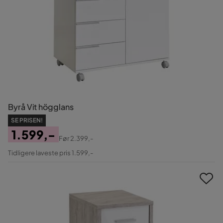
Byrå Vit högglans
SE PRISEN!
1.599,-
Før
2.399,-
Pris
Original
Tidligere laveste pris 1.599,-
Pris