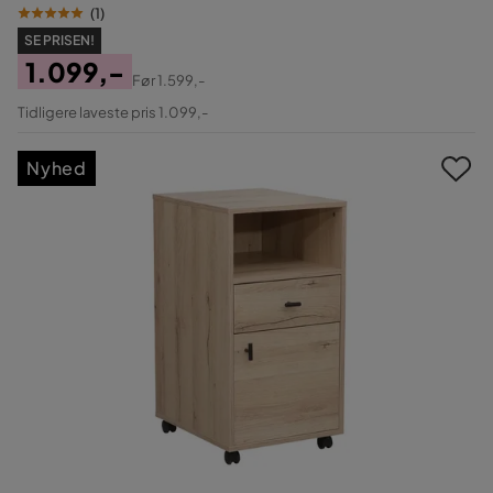
(
1
)
SE PRISEN!
1.099,-
Før
1.599,-
Pris
Original
Tidligere laveste pris 1.099,-
Pris
Nyhed