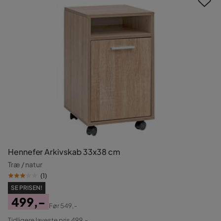
Hennefer Arkivskab 33x38 cm
Træ / natur
(
1
)
SE PRISEN!
499,-
Før
549,-
Pris
Original
Tidligere laveste pris 499,-