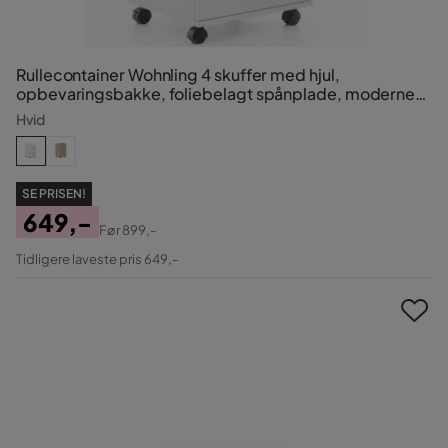
Rullecontainer Wohnling 4 skuffer med hjul,
opbevaringsbakke, foliebelagt spånplade, moderne
stil Hvid
Hvid
SE PRISEN!
649,-
Før
899,-
Pris
Original
Tidligere laveste pris 649,-
Pris