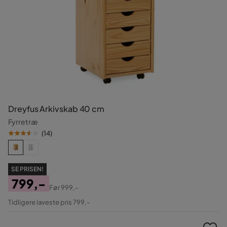
Dreyfus Arkivskab 40 cm
Fyrretræ
(
14
)
SE PRISEN!
799,-
Før
999,-
Pris
Original
Tidligere laveste pris 799,-
Pris