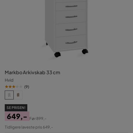
Markbo Arkivskab 33 cm
Hvid
(
9
)
SE PRISEN!
649,-
Før
899,-
Pris
Original
Tidligere laveste pris 649,-
Pris