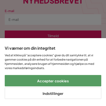
NYHEDSBREVET
E-mail
Tilmeld
Vi værner om din integritet
Ved at indtaste min e-mailadresse bekræfter jeg, at jeg gerne vil
modtage Trademax nyhedsbrev og godkender at Trademax behandler
Ved at klikke på "acceptere cookies" giver du dit samtykke til, at vi
mine personlige oplysninger, for at kunne sende
gemmer cookies på din enhed for at forbedre navigationen på
markedsføringsmateriale tilpasset mig, i henhold til Trademax
hjemmesiden, analysere brugen af hjemmesiden og hjælpe os med
Persondatapolitik
.
vores markedsføringsindsats.
Ja, tak! Jeg vil også gerne oprette en konto til
Mine sider.
Accepter cookies
Alt dette og meget mere:
Indstillinger
•
Alle dine køb samlet ét sted
•
Personlige tilbud