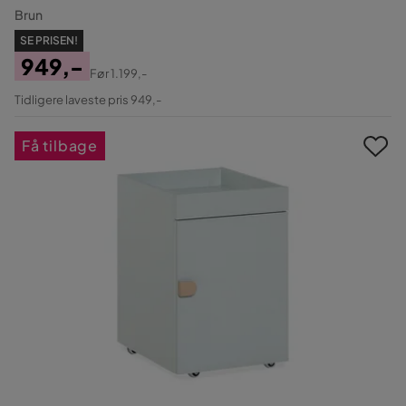
Brun
SE PRISEN!
949,-
Før
1.199,-
Pris
Original
Tidligere laveste pris 949,-
Pris
Få tilbage