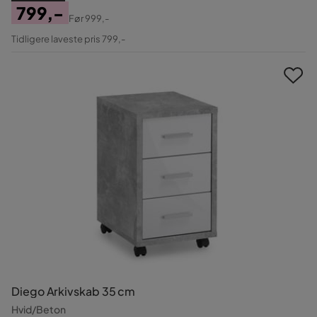
799,-
Før
999,-
Pris
Original
Tidligere laveste pris 799,-
Pris
Diego Arkivskab 35 cm
Hvid/Beton