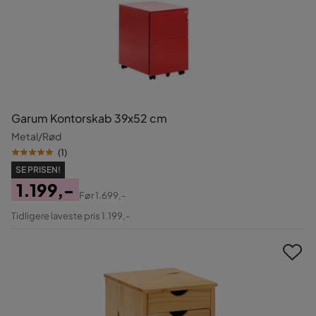
Garum Kontorskab 39x52 cm
Metal/Rød
(
1
)
SE PRISEN!
1.199,-
Før
1.699,-
Pris
Original
Tidligere laveste pris 1.199,-
Pris