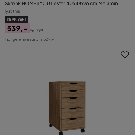
Skænk HOME4YOU Lester 40x48x76 cm Melamin
lyst træ
SE PRISEN!
539,-
Før
799,-
Pris
Original
Tidligere laveste pris 539,-
Pris