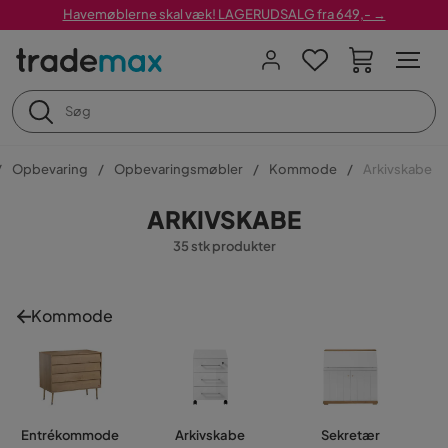
Havemøblerne skal væk! LAGERUDSALG fra 649,- →
Opbevaring
Opbevaringsmøbler
Kommode
Arkivskabe
ARKIVSKABE
35 stk produkter
Kommode
Entrékommode
Arkivskabe
Sekretær