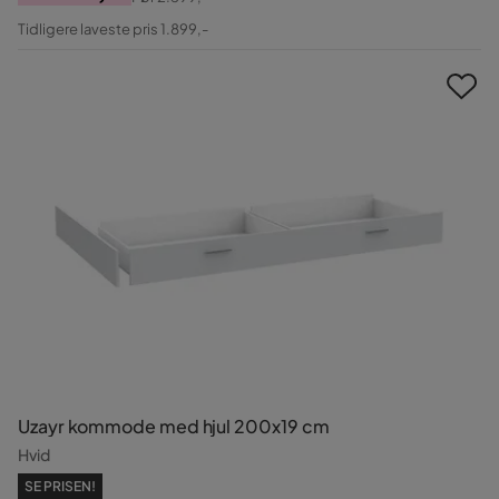
Pris
Original
Tidligere laveste pris 1.899,-
Pris
Uzayr kommode med hjul 200x19 cm
Hvid
SE PRISEN!