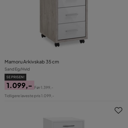
Mamoru Arkivskab 35 cm
Sand Eg/Hvid
SE PRISEN!
1.099,-
Før
1.399,-
Pris
Original
Tidligere laveste pris 1.099,-
Pris