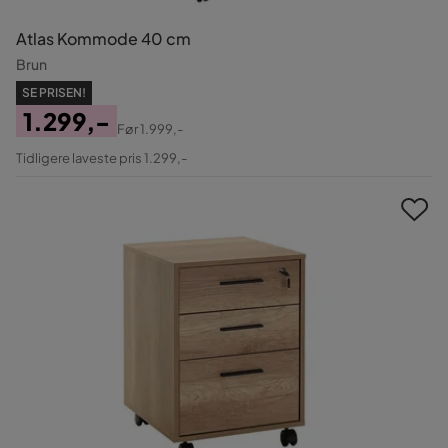
Atlas Kommode 40 cm
Brun
SE PRISEN!
1.299,-
Før
1.999,-
Pris
Original
Tidligere laveste pris 1.299,-
Pris