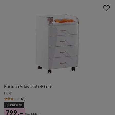
Fortuna Arkivskab 40 cm
Hvid
(
6
)
SE PRISEN!
799,-
Før
999,-