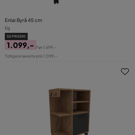
Enlai Byrå 45 cm
Eg
SE PRISEN!
1.099,-
Før
1.699,-
Pris
Original
Tidligere laveste pris 1.099,-
Pris