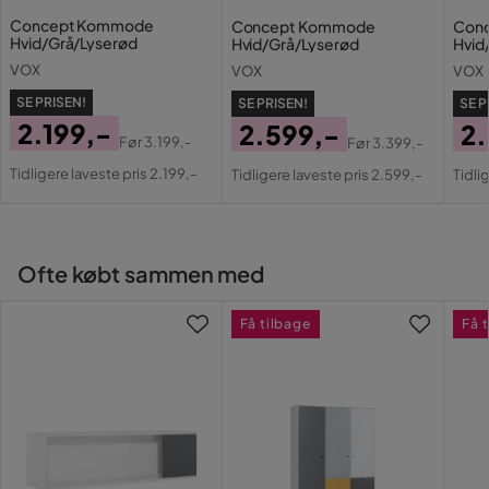
Concept Kommode
Concept Kommode
Con
Hvid/Grå/Lyserød
Hvid/Grå/Lyserød
Hvid
Farvenavn
Mørkegrå
VOX
VOX
VOX
Stil
Tidløs
SE PRISEN!
SE PRISEN!
SE P
2.199,-
2.599,-
2
Serie
Før
3.199,-
Før
3.399,-
Pris
Original
Pris
Original
Pri
Or
Tidligere laveste pris 2.199,-
Tidligere laveste pris 2.599,-
Tidli
Pris
Pris
Pri
Ofte købt sammen med
Få tilbage
Få 