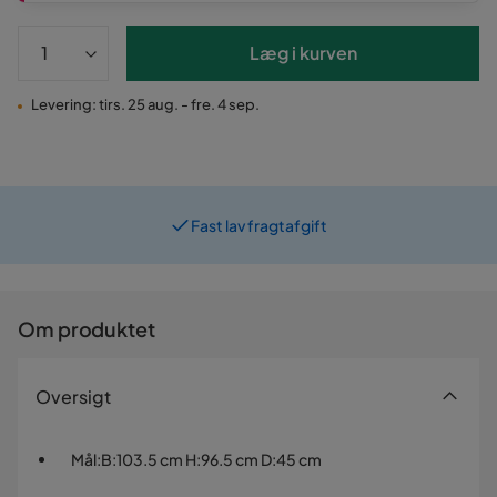
Læg i kurven
Levering: tirs. 25 aug. - fre. 4 sep.
Fast lav fragtafgift
Prismatch
Om produktet
Oversigt
Mål
:
B:103.5 cm H:96.5 cm D:45 cm