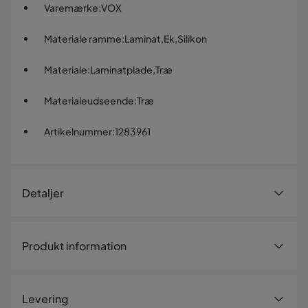
Varemærke
:
VOX
Materiale ramme
:
Laminat,Ek,Silikon
Materiale
:
Laminatplade,Træ
Materialeudseende
:
Træ
Artikelnummer
:
1283961
Detaljer
Artikelnummer:
1283961
Produkt information
Størrelse
Højde
96.5 cm
Levering