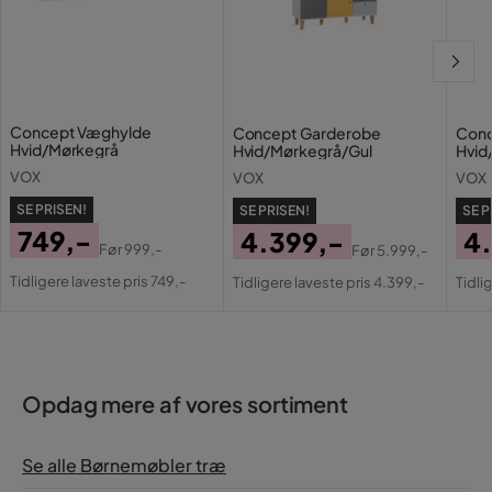
Concept Væghylde
Concept Garderobe
Conc
Hvid/Mørkegrå
Hvid/Mørkegrå/Gul
Hvid
VOX
VOX
VOX
SE PRISEN!
SE PRISEN!
SE P
749,-
4.399,-
4
Før
999,-
Før
5.999,-
Pris
Original
Pris
Original
Pri
Or
Tidligere laveste pris 749,-
Tidligere laveste pris 4.399,-
Tidli
Pris
Pris
Pri
Opdag mere af vores sortiment
Se alle Børnemøbler træ