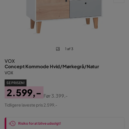
1 af 3
VOX
Concept Kommode Hvid/Mørkegrå/Natur
VOX
SE PRISEN!
2.599,-
Før
3.399,-
Pris
Original
Tidligere laveste pris 2.599,-
Pris
Risiko for at blive udsolgt!