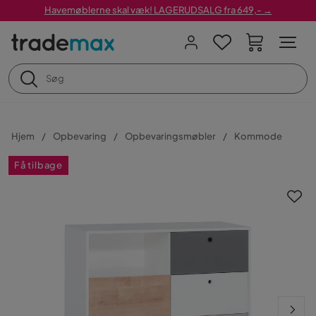
Havemøblerne skal væk! LAGERUDSALG fra 649,- →
Hjem
Opbevaring
Opbevaringsmøbler
Kommode
Få tilbage