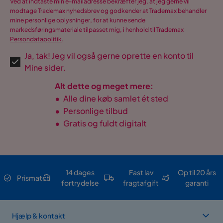
Ved at indtaste min e-mailadresse bekræfter jeg, at jeg gerne vil
modtage Trademax nyhedsbrev og godkender at Trademax behandler
mine personlige oplysninger, for at kunne sende
markedsføringsmateriale tilpasset mig, i henhold til Trademax
Persondatapolitik
.
Ja, tak! Jeg vil også gerne oprette en konto til
Mine sider.
Alt dette og meget mere:
•
Alle dine køb samlet ét sted
•
Personlige tilbud
•
Gratis og fuldt digitalt
14 dages
Fast lav
Op til 20 års
Prismatch
fortrydelse
fragtafgift
garanti
Hjælp & kontakt