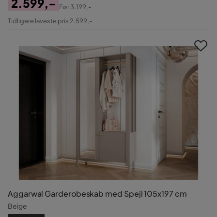
2.599,-
Før
3.199,-
Pris
Original
Tidligere laveste pris 2.599,-
Pris
Aggarwal Garderobeskab med Spejl 105x197 cm
Beige