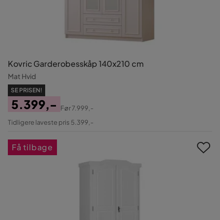
Kovric Garderobesskåp 140x210 cm
Mat Hvid
SE PRISEN!
5.399,-
Før
7.999,-
Pris
Original
Tidligere laveste pris 5.399,-
Pris
Få tilbage