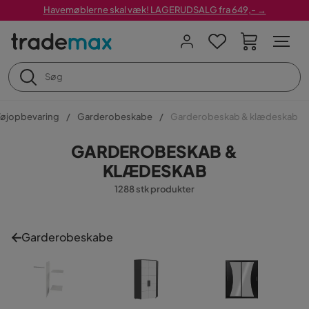
Havemøblerne skal væk! LAGERUDSALG fra 649,- →
Tøjopbevaring
Garderobeskabe
Garderobeskab & klædeskab
GARDEROBESKAB &
KLÆDESKAB
1288 stk produkter
Garderobeskabe