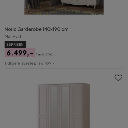
Noric Garderobe 140x190 cm
Mat Hvid
SE PRISEN!
6.499,-
Før
9.999,-
Pris
Original
Tidligere laveste pris 6.499,-
Pris