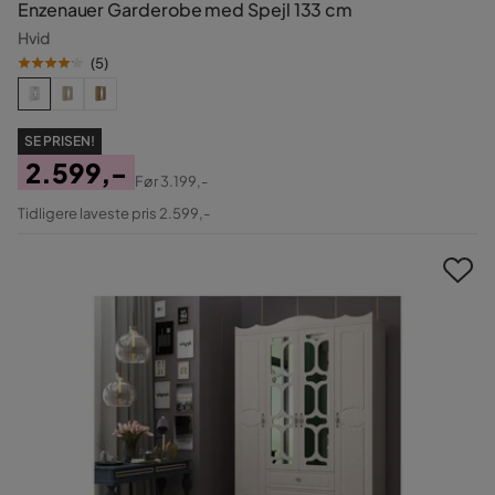
Enzenauer Garderobe med Spejl 133 cm
Hvid
(
5
)
SE PRISEN!
2.599,-
Før
3.199,-
Pris
Original
Tidligere laveste pris 2.599,-
Pris