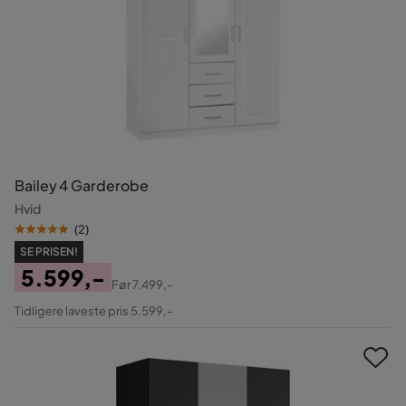
Bailey 4 Garderobe
Hvid
(
2
)
SE PRISEN!
5.599,-
Før
7.499,-
Pris
Original
Tidligere laveste pris 5.599,-
Pris