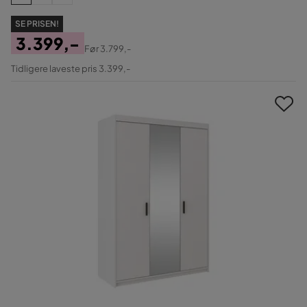
SE PRISEN!
3.399,-
Før
3.799,-
Pris
Original
Tidligere laveste pris 3.399,-
Pris