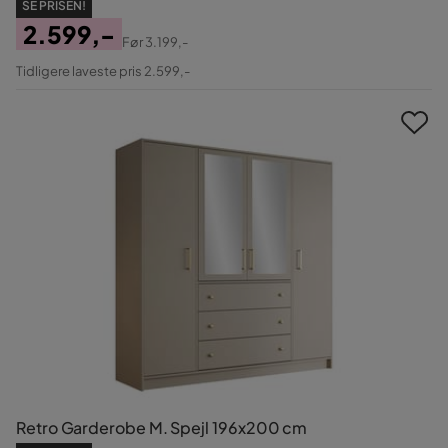
SE PRISEN!
2.599,-
Før
3.199,-
Pris
Original
Tidligere laveste pris 2.599,-
Pris
Retro Garderobe M. Spejl 196x200 cm