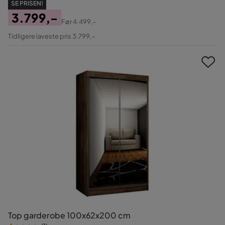
SE PRISEN!
3.799,-
Før
4.499,-
Pris
Original
Tidligere laveste pris 3.799,-
Pris
Top garderobe 100x62x200 cm