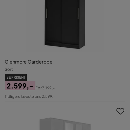
Glenmore Garderobe
Sort
SE PRISEN!
2.599,-
Før
3.199,-
Pris
Original
Tidligere laveste pris 2.599,-
Pris