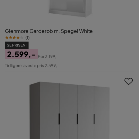
Glenmore Garderob m. Spegel White
(
1
)
SE PRISEN!
2.599,-
Før
3.199,-
Pris
Original
Tidligere laveste pris 2.599,-
Pris