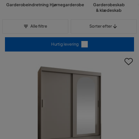
Garderobeindretning
Hjørnegarderobe
Garderobeskab
& klædeskab
Sorter efter
Alle filtre
Sorter efter
Hurtig levering