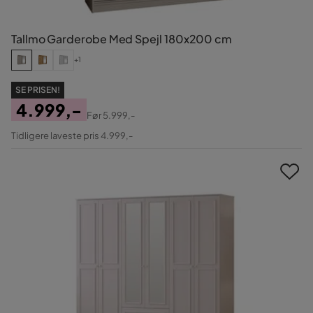
Tallmo Garderobe Med Spejl 180x200 cm
+1
SE PRISEN!
4.999,-
Før
5.999,-
Pris
Original
Tidligere laveste pris 4.999,-
Pris