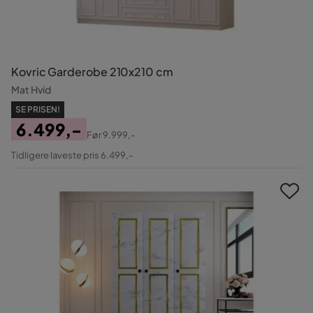
Kovric Garderobe 210x210 cm
Mat Hvid
SE PRISEN!
6.499,-
Før
9.999,-
Pris
Original
Tidligere laveste pris 6.499,-
Pris