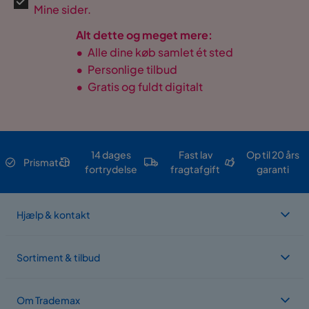
Mine sider.
Alt dette og meget mere:
•
Alle dine køb samlet ét sted
•
Personlige tilbud
•
Gratis og fuldt digitalt
14 dages
Fast lav
Op til 20 års
Prismatch
fortrydelse
fragtafgift
garanti
Hjælp & kontakt
Sortiment & tilbud
Om Trademax