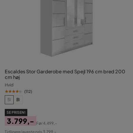
Escaldes Stor Garderobe med Spejl 196 cm bred 200
cm høj
Hvid
(
112
)
SE PRISEN!
3.799,-
Før
4.499,-
Pris
Original
Tidligere laveste pris 3.799,-