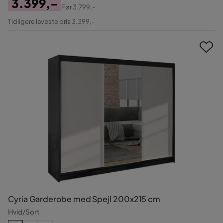
3.399,-
Før
3.799,-
Pris
Original
Tidligere laveste pris 3.399,-
Pris
Cyria Garderobe med Spejl 200x215 cm
Hvid/Sort