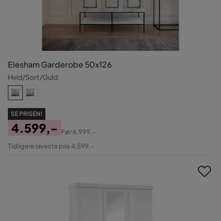
Elesham Garderobe 50x126
Hvid/Sort/Guld
SE PRISEN!
4.599,-
Før
6.999,-
Pris
Original
Tidligere laveste pris 4.599,-
Pris