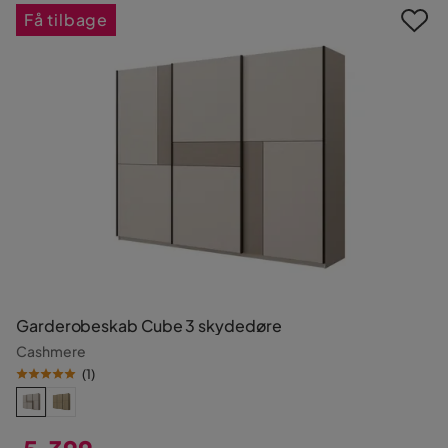
Få tilbage
Garderobeskab Cube 3 skydedøre
Cashmere
(
1
)