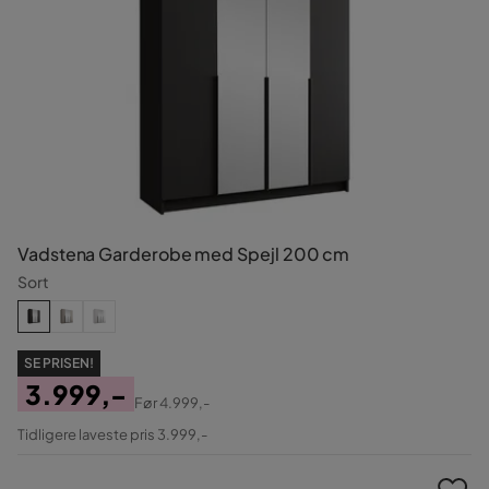
Vadstena Garderobe med Spejl 200 cm
Sort
SE PRISEN!
3.999,-
Før
4.999,-
Pris
Original
Tidligere laveste pris 3.999,-
Pris