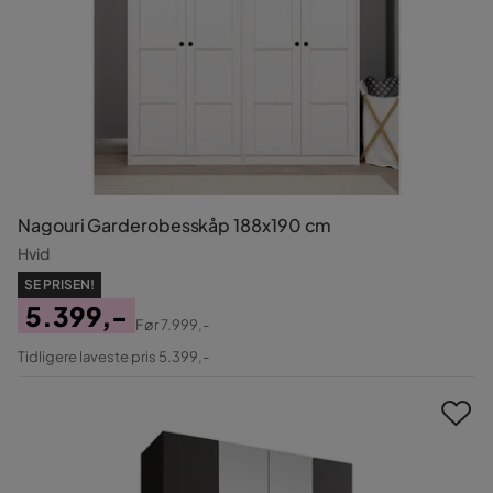
Nagouri Garderobesskåp 188x190 cm
Hvid
SE PRISEN!
5.399,-
Før
7.999,-
Pris
Original
Tidligere laveste pris 5.399,-
Pris