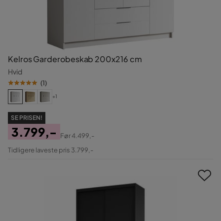
Kelros Garderobeskab 200x216 cm
Hvid
(
1
)
+1
SE PRISEN!
3.799,-
Før
4.499,-
Pris
Original
Tidligere laveste pris 3.799,-
Pris