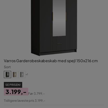
Varros Garderobeskabeskab med spejl 150x216 cm
Sort
+1
SE PRISEN!
3.199,-
Før
3.799,-
Pris
Original
Tidligere laveste pris 3.199,-
Pris