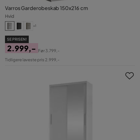
Varros Garderobeskab 150x216 cm
Hvid
+1
SE PRISEN!
2.999,-
Før
3.799,-
Pris
Original
Tidligere laveste pris 2.999,-
Pris