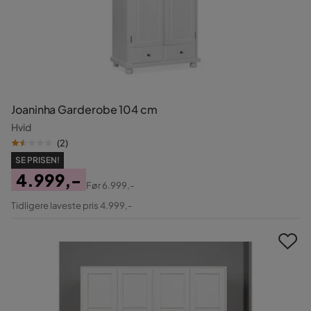
Joaninha Garderobe 104 cm
Hvid
(
2
)
SE PRISEN!
4.999,-
Før
6.999,-
Pris
Original
Tidligere laveste pris 4.999,-
Pris