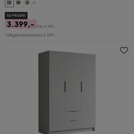
+3
SE PRISEN!
3.399,-
Før
4.199,-
Pris
Original
Tidligere laveste pris 3.399,-
Pris