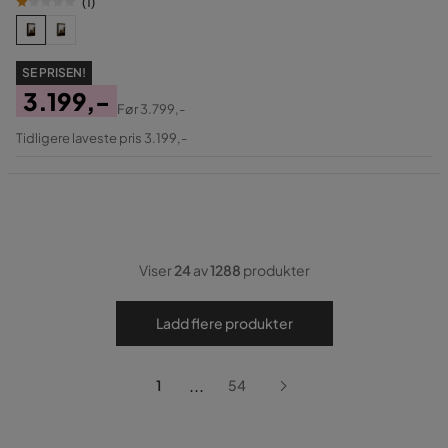
(
1
)
SE PRISEN!
3.199,-
Før
3.799,-
Pris
Original
Tidligere laveste pris 3.199,-
Pris
Viser
24
av
1288
produkter
Ladd flere produkter
...
1
54