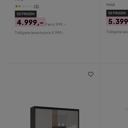
Hvid
(
2
)
SE PRISEN!
SE PRISEN!
5.399
4.999,-
Før
6.999,-
Pris
Origin
Pris
Original
Tidligere lav
Tidligere laveste pris 4.999,-
Pris
Pris