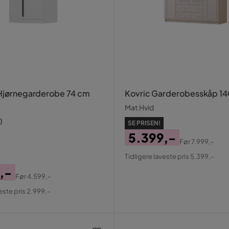
 Hjørnegarderobe 74 cm
Kovric Garderobesskåp 1
Mat Hvid
)
SE PRISEN!
5.399,-
Før
7.999,-
Pris
Original
Tidligere laveste pris 5.399,-
Pris
,-
Før
4.599,-
al
este pris 2.999,-