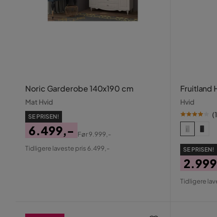
Noric Garderobe 140x190 cm
Fruitland
Mat Hvid
Hvid
(
1
SE PRISEN!
6.499,-
Før
9.999,-
Pris
Original
Tidligere laveste pris 6.499,-
SE PRISEN!
Pris
2.999
Pris
Origin
Tidligere lav
Pris