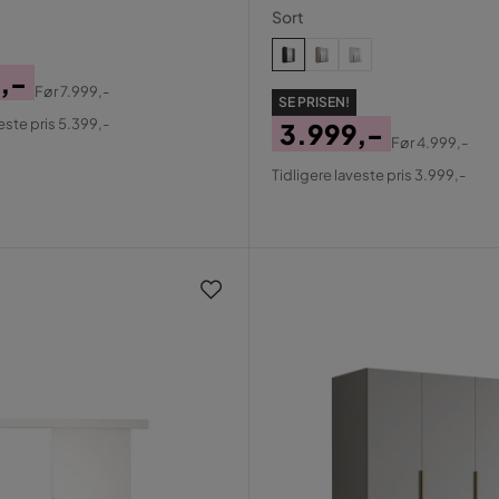
Sort
,-
Før
7.999,-
SE PRISEN!
al
este pris 5.399,-
3.999,-
Før
4.999,-
Pris
Original
Tidligere laveste pris 3.999,-
Pris