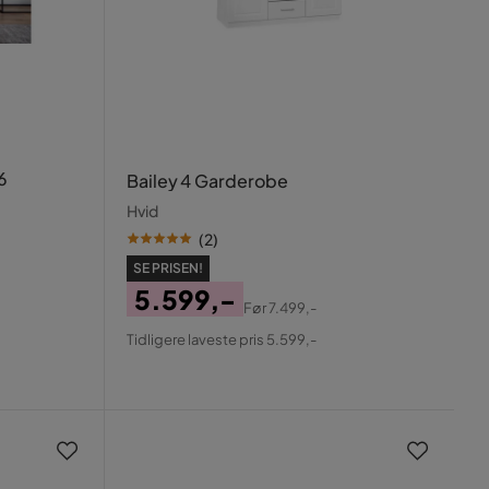
6
Bailey 4 Garderobe
Hvid
(
2
)
SE PRISEN!
5.599,-
Før
7.499,-
Pris
Original
Tidligere laveste pris 5.599,-
Pris