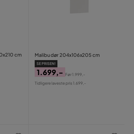
40x210 cm
Malibu dør 204x106x205 cm
SE PRISEN!
1.699,-
Før
1.999,-
Pris
Original
Tidligere laveste pris 1.699,-
Pris