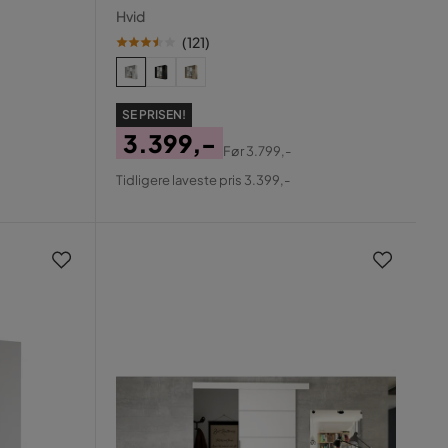
Hvid
(
121
)
SE PRISEN!
3.399,-
Før
3.799,-
Pris
Original
Tidligere laveste pris 3.399,-
Pris