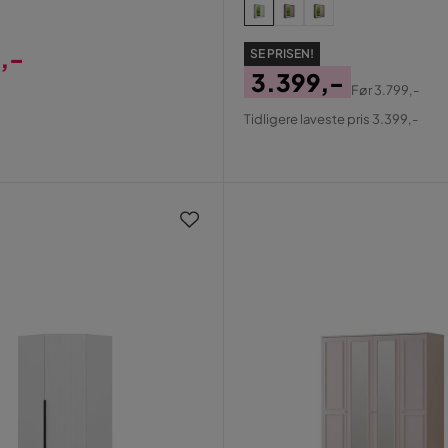
,-
SE PRISEN!
3.399,-
Før
3.799,-
Pris
Original
Tidligere laveste pris 3.399,-
Pris