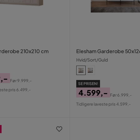
arderobe 210x210 cm
Elesham Garderobe 50x12
Hvid/Sort/Guld
,-
Før
9.999,-
SE PRISEN!
al
este pris 6.499,-
4.599,-
Før
6.999,-
Pris
Original
Tidligere laveste pris 4.599,-
Pris