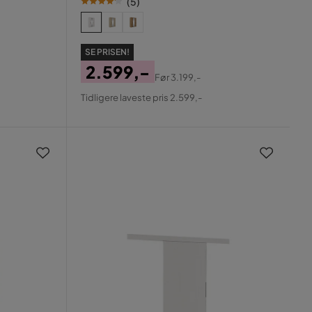
(
5
)
SE PRISEN!
2.599,-
Før
3.199,-
Pris
Original
Tidligere laveste pris 2.599,-
Pris