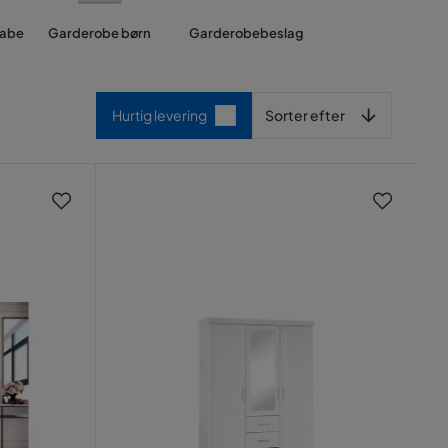
abe
Garderobe børn
Garderobebeslag
Sorter efter
Hurtig levering
Sorter efter