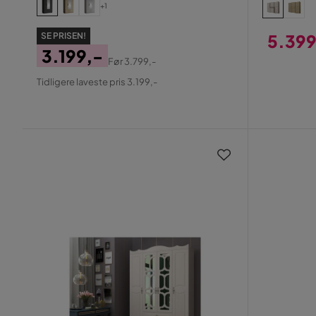
+1
SE PRISEN!
5.399
3.199,-
Pris
Før
3.799,-
Pris
Original
Tidligere laveste pris 3.199,-
Pris