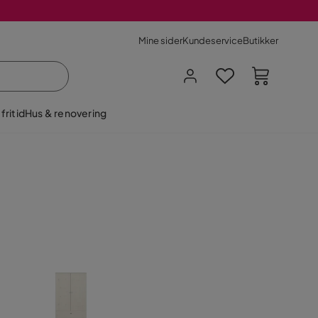
Mine sider
Kundeservice
Butikker
fritid
Hus & renovering