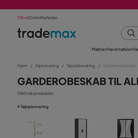
Tilbud
Outlet
Nyheder
Møbler
Havemøbler
Ha
Hjem
Opbevaring
Tøjopbevaring
Garderobeskabe
GARDEROBESKAB TIL AL
1380 stk produkter
Tøjopbevaring