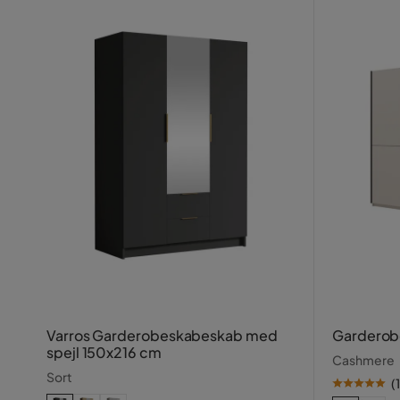
Varros Garderobeskabeskab med
Garderob
spejl 150x216 cm
Cashmere
Sort
(
1