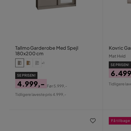
Tallmo Garderobe Med Spejl
Kovric G
180x200 cm
Mat Hvid
+1
SE PRISEN!
6.499
SE PRISEN!
Pris
Origin
4.999,-
Tidligere lav
Før
5.999,-
Pris
Pris
Original
Tidligere laveste pris 4.999,-
Pris
Få tilbage