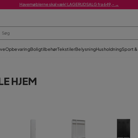
Havemøblerne skal væk! LAGERUDSALG fra 649,- →
ve
Opbevaring
Boligtilbehør
Tekstiler
Belysning
Husholdning
Sport & 
LE HJEM