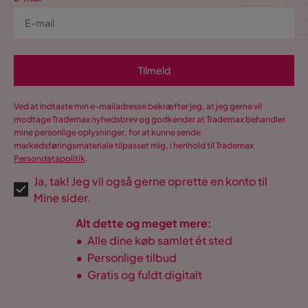
Tilmeld
Ved at indtaste min e-mailadresse bekræfter jeg, at jeg gerne vil
modtage Trademax nyhedsbrev og godkender at Trademax behandler
mine personlige oplysninger, for at kunne sende
markedsføringsmateriale tilpasset mig, i henhold til Trademax
Persondatapolitik
.
Ja, tak! Jeg vil også gerne oprette en konto til
Mine sider.
Alt dette og meget mere:
•
Alle dine køb samlet ét sted
•
Personlige tilbud
•
Gratis og fuldt digitalt