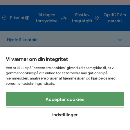
14 dages
Fast lav
Op til 20 års
Prismatch
fortrydelse
fragtafgift
garanti
Hjælp & kontakt
Sortiment & tilbud
Vi værner om din integritet
Ved at klikke på "acceptere cookies" giver du dit samtykke til, at vi
gemmer cookies på din enhed for at forbedre navigationen på
Om Trademax
hjemmesiden, analysere brugen af hjemmesiden og hjælpe os med
vores markedsføringsindsats.
Vi findes i flere forskellige lande
Accepter cookies
Indstillinger