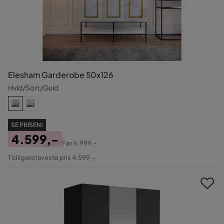
Elesham Garderobe 50x126
Hvid/Sort/Guld
SE PRISEN!
4.599,-
Før
6.999,-
Pris
Original
Tidligere laveste pris 4.599,-
Pris