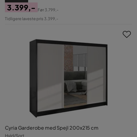
3.399,-
Før
3.799,-
Pris
Original
Tidligere laveste pris 3.399,-
Pris
Cyria Garderobe med Spejl 200x215 cm
Hvid/Sort