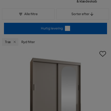
& klædeskab
Sorter efter
Alle filtre
Sorter efter
Hurtig levering
Træ
Ryd filter