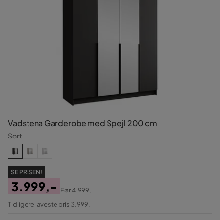
Vadstena Garderobe med Spejl 200 cm
Sort
SE PRISEN!
3.999,-
Før
4.999,-
Pris
Original
Tidligere laveste pris 3.999,-
Pris