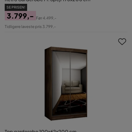
SE PRISEN!
3.799,-
Før
4.499,-
Pris
Original
Tidligere laveste pris 3.799,-
Pris
Top garderobe 100x62x200 cm