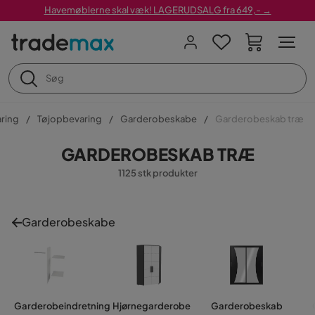
Havemøblerne skal væk! LAGERUDSALG fra 649,- →
ring
Tøjopbevaring
Garderobeskabe
Garderobeskab træ
GARDEROBESKAB TRÆ
1125 stk produkter
Garderobeskabe
Garderobeindretning
Hjørnegarderobe
Garderobeskab