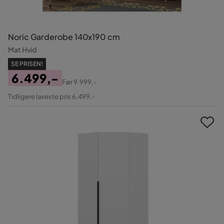
Noric Garderobe 140x190 cm
Mat Hvid
SE PRISEN!
6.499,-
Før
9.999,-
Pris
Original
Tidligere laveste pris 6.499,-
Pris