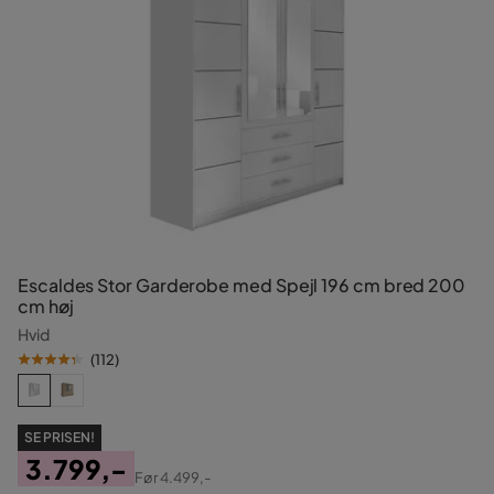
Escaldes Stor Garderobe med Spejl 196 cm bred 200
cm høj
Hvid
(
112
)
SE PRISEN!
3.799,-
Før
4.499,-