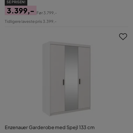
SE PRISEN!
3.399,-
Før
3.799,-
Pris
Original
Tidligere laveste pris 3.399,-
Pris
Enzenauer Garderobe med Spejl 133 cm