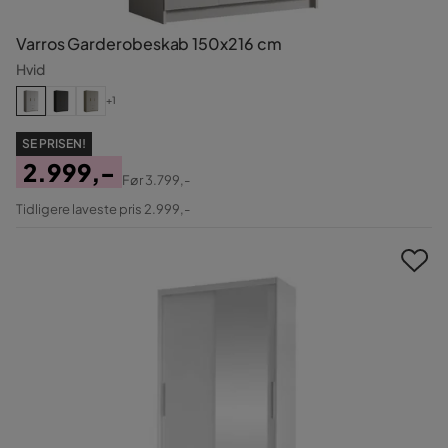
Varros Garderobeskab 150x216 cm
Hvid
+1
SE PRISEN!
2.999,-
Før
3.799,-
Pris
Original
Tidligere laveste pris 2.999,-
Pris