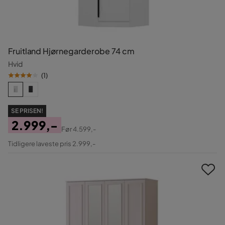
Fruitland Hjørnegarderobe 74 cm
Hvid
(
1
)
SE PRISEN!
2.999,-
Før
4.599,-
Pris
Original
Tidligere laveste pris 2.999,-
Pris