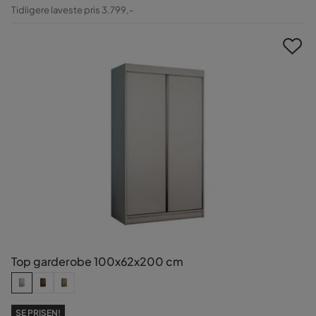
Pris
Original
Tidligere laveste pris 3.799,-
Pris
Top garderobe 100x62x200 cm
SE PRISEN!