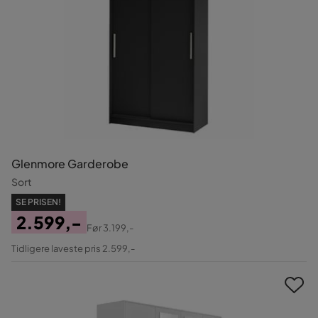
Glenmore Garderobe
Sort
SE PRISEN!
2.599,-
Før
3.199,-
Pris
Original
Tidligere laveste pris 2.599,-
Pris