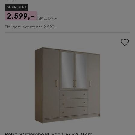
SE PRISEN!
2.599,-
Før
3.199,-
Pris
Original
Tidligere laveste pris 2.599,-
Pris
Retro Garderobe M. Spejl 196x200 cm