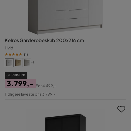
Kelros Garderobeskab 200x216 cm
Hvid
(
1
)
+1
SE PRISEN!
3.799,-
Før
4.499,-
Pris
Original
Tidligere laveste pris 3.799,-
Pris