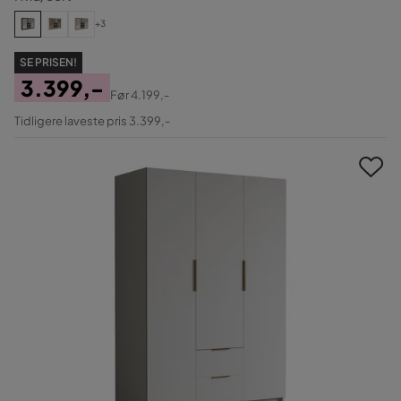
+3
SE PRISEN!
3.399,-
Før
4.199,-
Pris
Original
Tidligere laveste pris 3.399,-
Pris