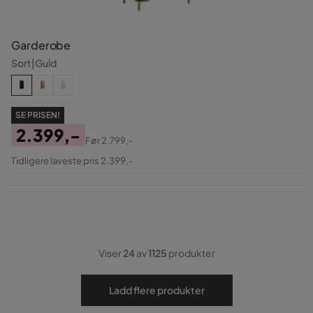
Garderobe
Sort|Guld
SE PRISEN!
2.399,-
Før
2.799,-
Pris
Original
Tidligere laveste pris 2.399,-
Pris
Viser
24
av
1125
produkter
Ladd flere produkter