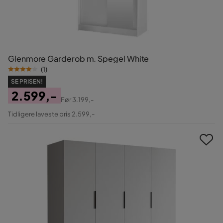
Glenmore Garderob m. Spegel White
(
1
)
SE PRISEN!
2.599,-
Før
3.199,-
Pris
Original
Tidligere laveste pris 2.599,-
Pris