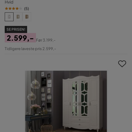
Hvid
(
5
)
SE PRISEN!
2.599,-
Før
3.199,-
Pris
Original
Tidligere laveste pris 2.599,-
Pris