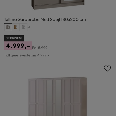
Tallmo Garderobe Med Spejl 180x200 cm
+1
SE PRISEN!
4.999,-
Før
5.999,-
Pris
Original
Tidligere laveste pris 4.999,-
Pris