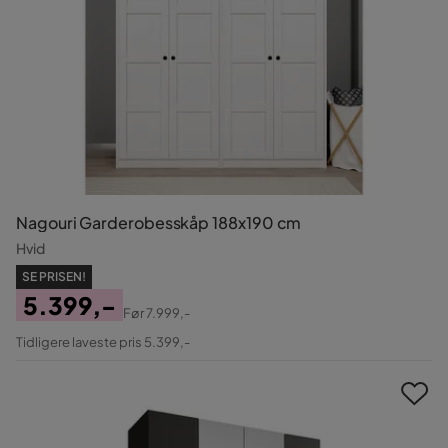
Nagouri Garderobesskåp 188x190 cm
Hvid
SE PRISEN!
5.399,-
Før
7.999,-
Pris
Original
Tidligere laveste pris 5.399,-
Pris