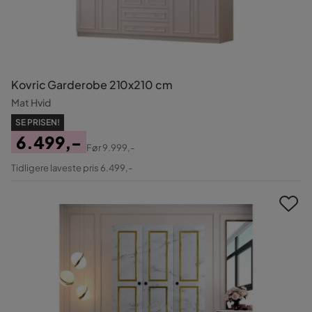
Kovric Garderobe 210x210 cm
Mat Hvid
SE PRISEN!
6.499,-
Før
9.999,-
Pris
Original
Tidligere laveste pris 6.499,-
Pris