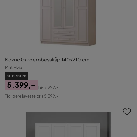
Kovric Garderobesskåp 140x210 cm
Mat Hvid
SE PRISEN!
5.399,-
Før
7.999,-
Pris
Original
Tidligere laveste pris 5.399,-
Pris