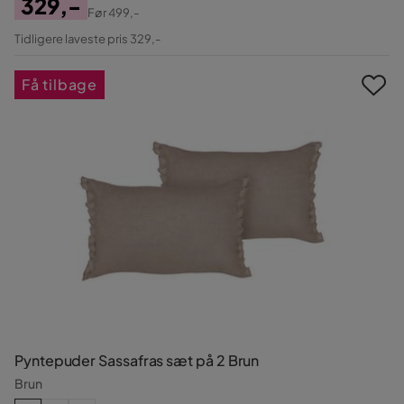
329,-
Før
499,-
Pris
Original
Tidligere laveste pris 329,-
Pris
Få tilbage
Pyntepuder Sassafras sæt på 2 Brun
Brun