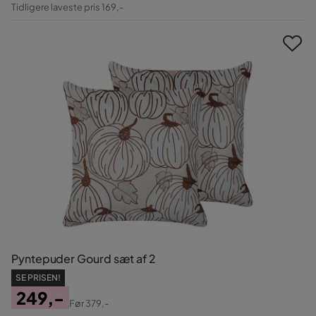
Pris
Original
Tidligere laveste pris 169,-
Pris
Pyntepuder Gourd sæt af 2
SE PRISEN!
249,-
Før
379,-