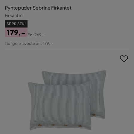
Pyntepuder Sebrine Firkantet
Firkantet
SE PRISEN!
179,-
Før
269,-
Pris
Original
Tidligere laveste pris 179,-
Pris