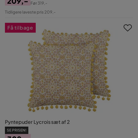
209,-
Før
319,-
Pris
Original
Tidligere laveste pris 209,-
Pris
Få tilbage
Pyntepuder Lycrois sæt af 2
SE PRISEN!