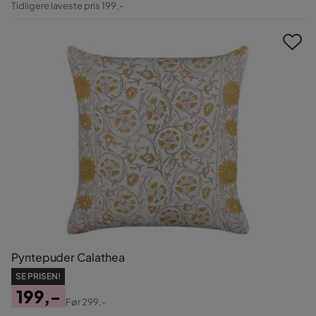
Tidligere laveste pris 199,-
Pris
Pyntepuder Calathea
SE PRISEN!
199,-
Før
299,-
Pris
Original