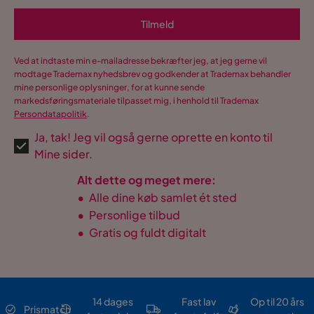
Tilmeld
Ved at indtaste min e-mailadresse bekræfter jeg, at jeg gerne vil
modtage Trademax nyhedsbrev og godkender at Trademax behandler
mine personlige oplysninger, for at kunne sende
markedsføringsmateriale tilpasset mig, i henhold til Trademax
Persondatapolitik
.
Ja, tak! Jeg vil også gerne oprette en konto til
Mine sider.
Alt dette og meget mere:
•
Alle dine køb samlet ét sted
•
Personlige tilbud
•
Gratis og fuldt digitalt
14 dages
Fast lav
Op til 20 års
Prismatch