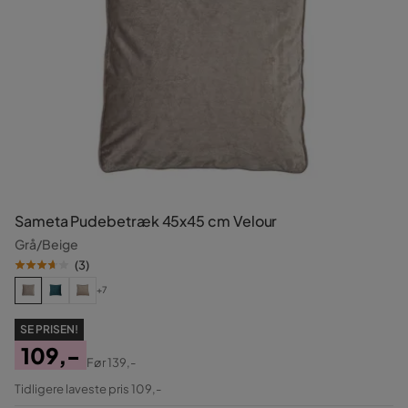
Sameta Pudebetræk 45x45 cm Velour
Grå/Beige
(
3
)
+7
SE PRISEN!
109,-
Før
139,-
Pris
Original
Tidligere laveste pris 109,-
Pris