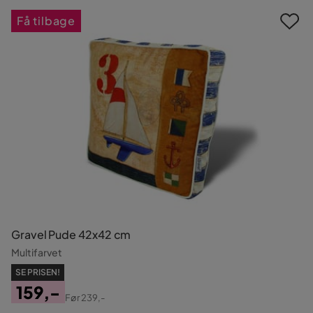
Få tilbage
Gravel Pude 42x42 cm
Multifarvet
SE PRISEN!
159,-
Før
239,-
Pris
Original