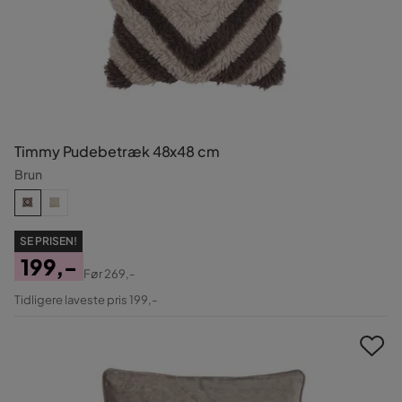
Timmy Pudebetræk 48x48 cm
Brun
SE PRISEN!
199,-
Før
269,-
Pris
Original
Tidligere laveste pris 199,-
Pris