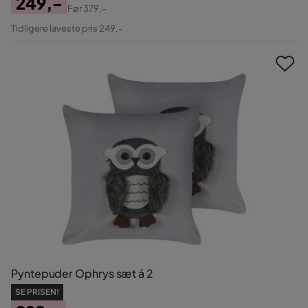
249,-
Før
379,-
Pris
Original
Tidligere laveste pris 249,-
Pris
Pyntepuder Ophrys sæt á 2
SE PRISEN!