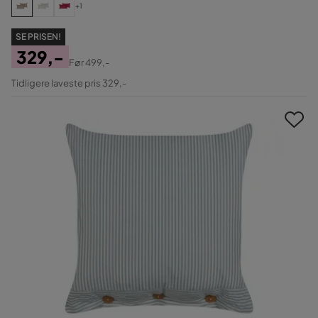
+1
SE PRISEN!
329,-
Før
499,-
Pris
Original
Tidligere laveste pris 329,-
Pris