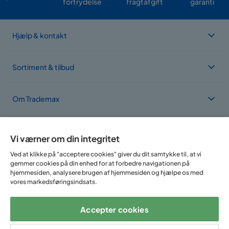
fortrydelse
fragtafgift
garanti
Hjælp & kontakt
Sortiment & tilbud
Om Trademax
Vi findes i flere forskellige lande
Vi værner om din integritet
Ved at klikke på "acceptere cookies" giver du dit samtykke til, at vi
gemmer cookies på din enhed for at forbedre navigationen på
hjemmesiden, analysere brugen af hjemmesiden og hjælpe os med
vores markedsføringsindsats.
Accepter cookies
Følg os på: