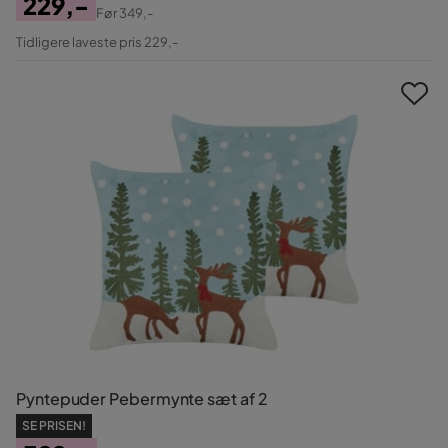
229,-
Før
349,-
Pris
Original
Tidligere laveste pris 229,-
Pris
Pyntepuder Pebermynte sæt af 2
SE PRISEN!