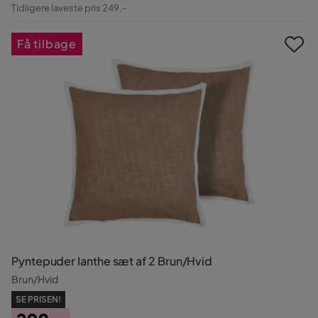
Pris
Original
Tidligere laveste pris 249,-
Pris
Få tilbage
Pyntepuder Ianthe sæt af 2 Brun/Hvid
Brun/Hvid
SE PRISEN!