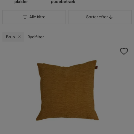
plaider
pudebetræk
Sorter efter
Alle filtre
Sorter efter
Brun
Ryd filter