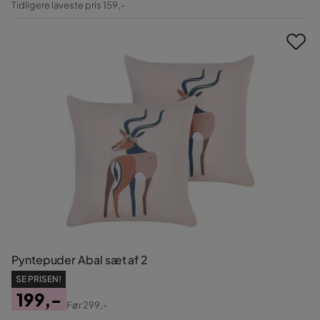
Tidligere laveste pris 159,-
Pris
Pyntepuder Abal sæt af 2
SE PRISEN!
199,-
Før
299,-
Pris
Original