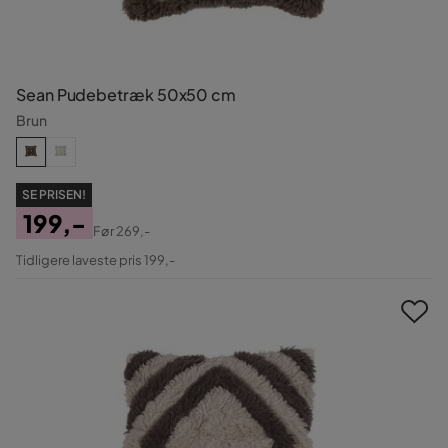
Sean Pudebetræk 50x50 cm
Brun
SE PRISEN!
199,-
Før
269,-
Pris
Original
Tidligere laveste pris 199,-
Pris