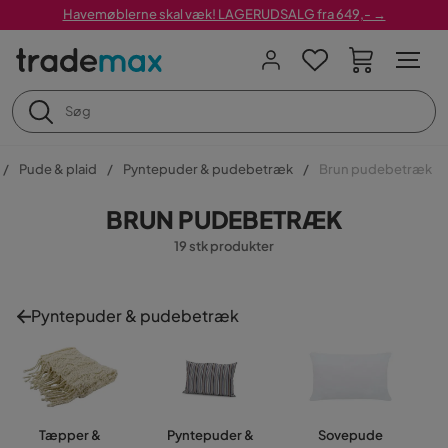
Havemøblerne skal væk! LAGERUDSALG fra 649,- →
Pude & plaid
Pyntepuder & pudebetræk
Brun pudebetræk
BRUN PUDEBETRÆK
19 stk produkter
Pyntepuder & pudebetræk
Tæpper &
Pyntepuder &
Sovepude