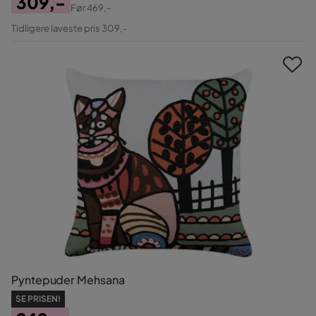
309,-
Før
469,-
Pris
Original
Tidligere laveste pris 309,-
Pris
Pyntepuder Mehsana
SE PRISEN!