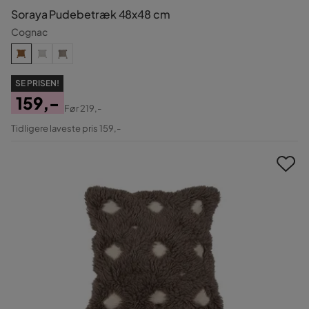
Soraya Pudebetræk 48x48 cm
Cognac
SE PRISEN!
159,-
Før
219,-
Pris
Original
Tidligere laveste pris 159,-
Pris