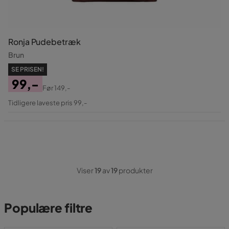
Ronja Pudebetræk
Brun
SE PRISEN!
99,-
Før
149,-
Pris
Original
Tidligere laveste pris 99,-
Pris
Viser
19
av
19
produkter
Populære filtre