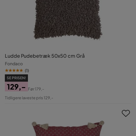
Ludde Pudebetræk 50x50 cm Grå
Fondaco
(
1
)
SE PRISEN!
129,-
Før
179,-
Pris
Original
Tidligere laveste pris 129,-
Pris