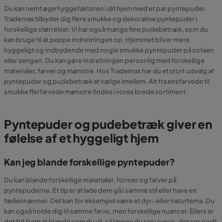
Du kan nemt øge hyggefaktoren i dit hjem med et par pyntepuder.
Trademax tilbyder dig flere smukke og dekorative pyntepuder i
forskellige størrelser. Vi har også mange fine pudebetræk, som du
kan bruge til at peppe indretningen op. Hjemmet bliver mere
hyggeligt og indbydende med nogle smukke pyntepuder på sofaen
eller sengen. Du kan gøre indretningen personlig med forskellige
materialer, farver og mønstre. Hos Trademax har du et stort udvalg af
pyntepuder og pudebetræk at vælge imellem. Alt fra ensfarvede til
smukke flerfarvede mønstre findes i vores brede sortiment.
Pyntepuder og pudebetræk giver en
følelse af et hyggeligt hjem
Kan jeg blande forskellige pyntepuder?
Du kan blande forskellige materialer, former og farver på
pyntepuderne. Et tip er at lade dem gå i samme stil eller have en
fællesnævner. Det kan for eksempel være et dyr- eller naturtema. Du
kan også holde dig til samme farve, men forskellige nuancer. Ellers er
det frit frem at blande som du vil, så længe du selv synes, det ser godt