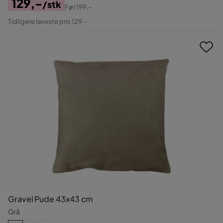
129,-
/stk
Før
199,-
Pris
Original
Tidligere laveste pris 129,-
Pris
Gravel Pude 43x43 cm
Grå