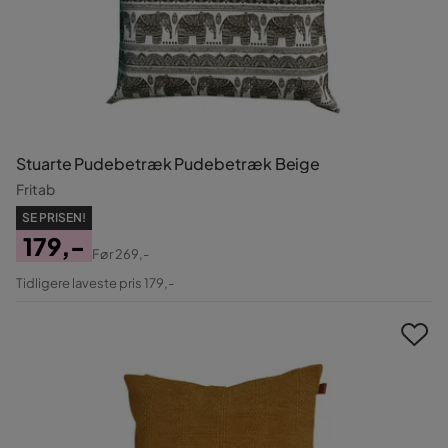
Stuarte Pudebetræk Pudebetræk Beige
Fritab
SE PRISEN!
179,-
Før
269,-
Pris
Original
Tidligere laveste pris 179,-
Pris