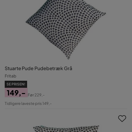
Stuarte Pude Pudebetræk Grå
Fritab
SE PRISEN!
149,-
Før
229,-
Pris
Original
Tidligere laveste pris 149,-
Pris