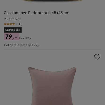
Cushion Love Pudebetræk 45x45 cm
Multifarvet
(
1
)
SE PRISEN!
79,-
Før
119,-
Pris
Original
Tidligere laveste pris 79,-
Pris