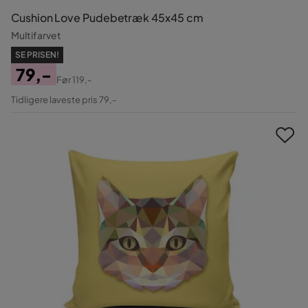
Cushion Love Pudebetræk 45x45 cm
Multifarvet
SE PRISEN!
79,-
Før
119,-
Pris
Original
Tidligere laveste pris 79,-
Pris