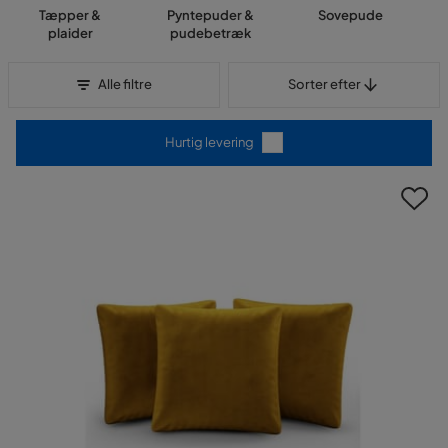
Tæpper &
Pyntepuder &
Sovepude
plaider
pudebetræk
Sorter efter
Alle filtre
Sorter efter
Hurtig levering