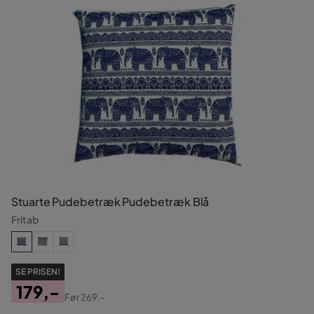
Stuarte Pudebetræk Pudebetræk Blå
Fritab
SE PRISEN!
179,-
Før
269,-
Pris
Original