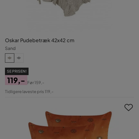
Oskar Pudebetræk 42x42 cm
Sand
SE PRISEN!
119,-
Før
159,-
Pris
Original
Tidligere laveste pris 119,-
Pris