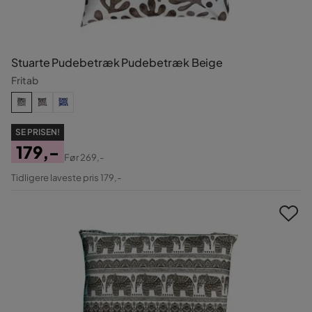
Stuarte Pudebetræk Pudebetræk Beige
Fritab
SE PRISEN!
179,-
Før
269,-
Pris
Original
Tidligere laveste pris 179,-
Pris