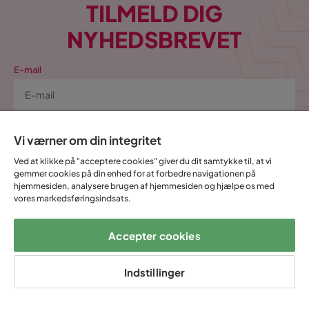
TILMELD DIG
NYHEDSBREVET
E-mail
Vi værner om din integritet
Tilmeld
Ved at klikke på "acceptere cookies" giver du dit samtykke til, at vi
gemmer cookies på din enhed for at forbedre navigationen på
Ved at indtaste min e-mailadresse bekræfter jeg, at jeg gerne vil
hjemmesiden, analysere brugen af hjemmesiden og hjælpe os med
modtage Trademax nyhedsbrev og godkender at Trademax behandler
vores markedsføringsindsats.
mine personlige oplysninger, for at kunne sende
markedsføringsmateriale tilpasset mig, i henhold til Trademax
Persondatapolitik
.
Accepter cookies
Ja, tak! Jeg vil også gerne oprette en konto til
Mine sider.
Indstillinger
Alt dette og meget mere: