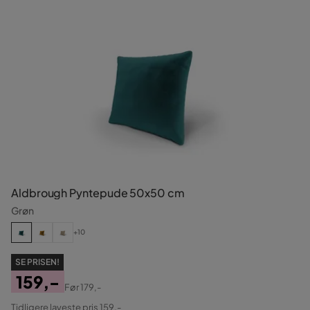
Aldbrough Pyntepude 50x50 cm
Grøn
+10
SE PRISEN!
159,-
Før
179,-
Pris
Original
Tidligere laveste pris 159,-