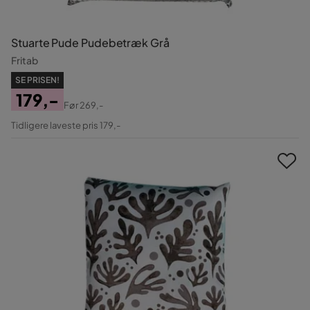
Stuarte Pude Pudebetræk Grå
Fritab
SE PRISEN!
179,-
Før
269,-
Pris
Original
Tidligere laveste pris 179,-
Pris