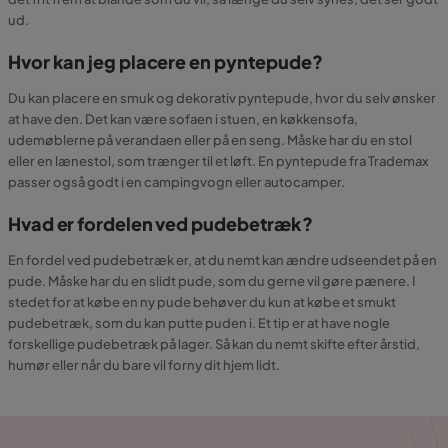
ud.
Hvor kan jeg placere en pyntepude?
Du kan placere en smuk og dekorativ pyntepude, hvor du selv ønsker
at have den. Det kan være sofaen i stuen, en køkkensofa,
udemøblerne på verandaen eller på en seng. Måske har du en stol
eller en lænestol, som trænger til et løft. En pyntepude fra Trademax
passer også godt i en campingvogn eller autocamper.
Hvad er fordelen ved pudebetræk?
En fordel ved pudebetræk er, at du nemt kan ændre udseendet på en
pude. Måske har du en slidt pude, som du gerne vil gøre pænere. I
stedet for at købe en ny pude behøver du kun at købe et smukt
pudebetræk, som du kan putte puden i. Et tip er at have nogle
forskellige pudebetræk på lager. Så kan du nemt skifte efter årstid,
humør eller når du bare vil forny dit hjem lidt.