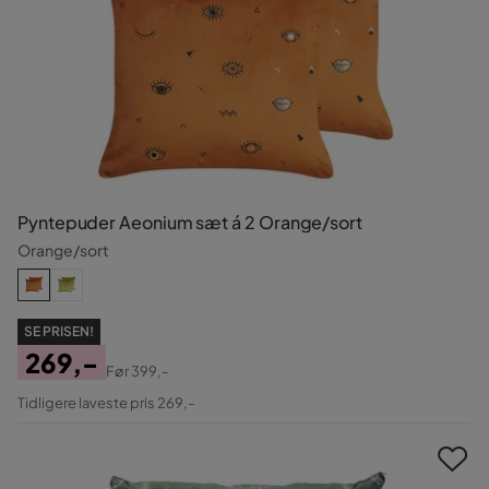
Pyntepuder Aeonium sæt á 2 Orange/sort
Orange/sort
SE PRISEN!
269,-
Før
399,-
Pris
Original
Tidligere laveste pris 269,-
Pris