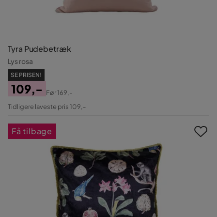
Tyra Pudebetræk
Lys rosa
SE PRISEN!
109,-
Før
169,-
Pris
Original
Tidligere laveste pris 109,-
Pris
Få tilbage