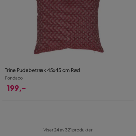
Trine Pudebetræk 45x45 cm Rød
Fondaco
199,-
Pris
Viser
24
av
321
produkter