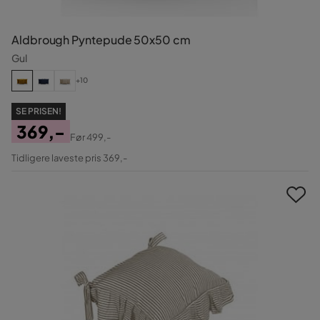
Aldbrough Pyntepude 50x50 cm
Gul
+10
SE PRISEN!
369,-
Før
499,-
Pris
Original
Tidligere laveste pris 369,-
Pris