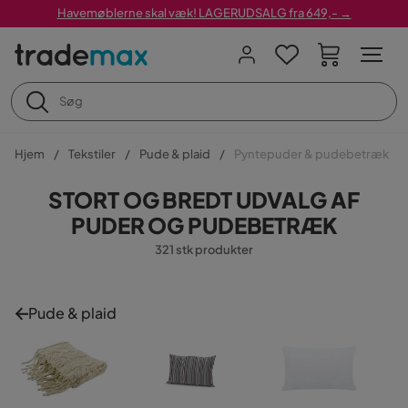
Havemøblerne skal væk! LAGERUDSALG fra 649,- →
Hjem
Tekstiler
Pude & plaid
Pyntepuder & pudebetræk
STORT OG BREDT UDVALG AF
PUDER OG PUDEBETRÆK
321 stk produkter
Pude & plaid