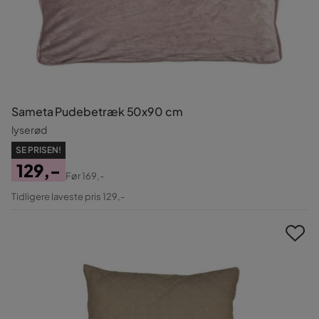
Sameta Pudebetræk 50x90 cm
lyserød
SE PRISEN!
129,-
Før
169,-
Pris
Original
Tidligere laveste pris 129,-
Pris