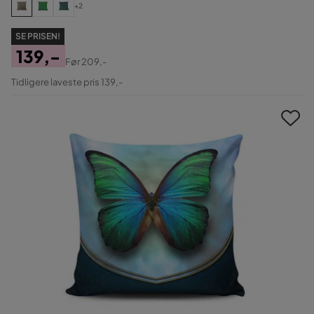
+2
SE PRISEN!
139,-
Før
209,-
Pris
Original
Tidligere laveste pris 139,-
Pris