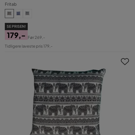
Fritab
SE PRISEN!
179,-
Før
269,-
Pris
Original
Tidligere laveste pris 179,-
Pris