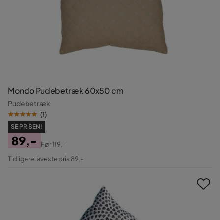
Mondo Pudebetræk 60x50 cm
Pudebetræk
(
1
)
SE PRISEN!
89,-
Før
119,-
Pris
Original
Tidligere laveste pris 89,-
Pris