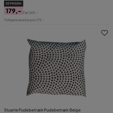
SE PRISEN!
179,-
Før
269,-
Pris
Original
Tidligere laveste pris 179,-
Pris
Stuarte Pudebetræk Pudebetræk Beige