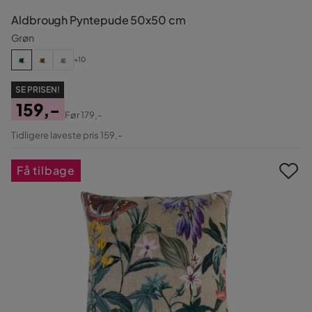
Aldbrough Pyntepude 50x50 cm
Grøn
+10
SE PRISEN!
159,-
Før
179,-
Pris
Original
Tidligere laveste pris 159,-
Pris
Få tilbage