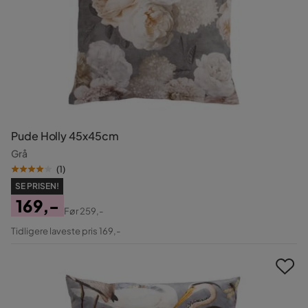
Pude Holly 45x45cm
Grå
(
1
)
SE PRISEN!
169,-
Før
259,-
Pris
Original
Tidligere laveste pris 169,-
Pris