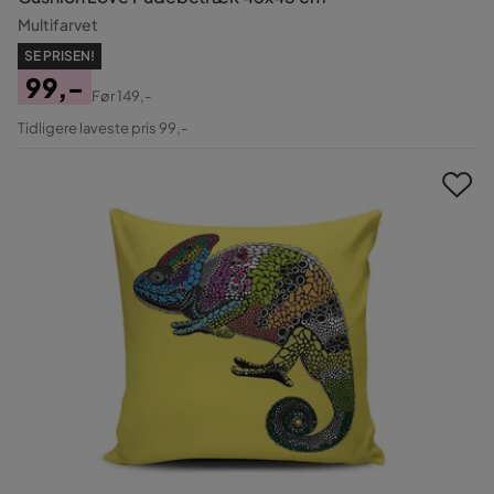
Multifarvet
SE PRISEN!
99,-
Før
149,-
Pris
Original
Tidligere laveste pris 99,-
Pris