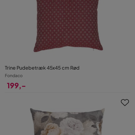
Trine Pudebetræk 45x45 cm Rød
Fondaco
199,-
Pris