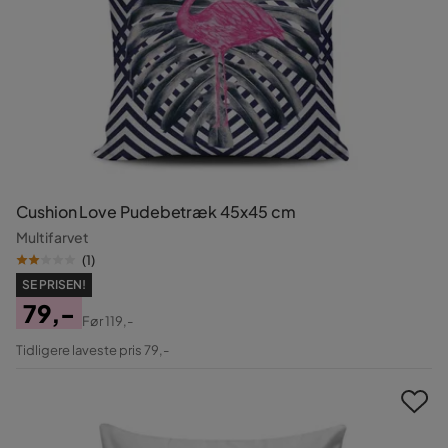
Cushion Love Pudebetræk 45x45 cm
Multifarvet
(
1
)
SE PRISEN!
79,-
Før
119,-
Pris
Original
Tidligere laveste pris 79,-
Pris