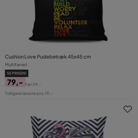
Cushion Love Pudebetræk 45x45 cm
Multifarvet
SE PRISEN!
79,-
Før
119,-
Pris
Original
Tidligere laveste pris 79,-
Pris