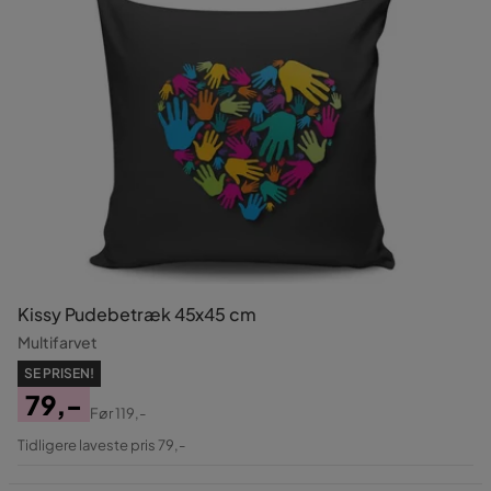
Kissy Pudebetræk 45x45 cm
Multifarvet
SE PRISEN!
79,-
Før
119,-
Pris
Original
Tidligere laveste pris 79,-
Pris