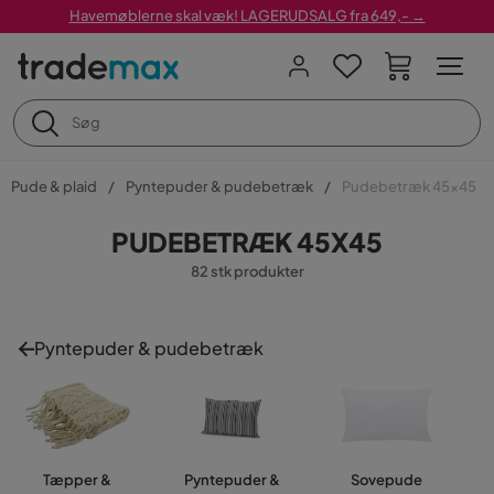
Havemøblerne skal væk! LAGERUDSALG fra 649,- →
Pude & plaid
Pyntepuder & pudebetræk
Pudebetræk 45x45
PUDEBETRÆK 45X45
82 stk produkter
Pyntepuder & pudebetræk
Tæpper &
Pyntepuder &
Sovepude