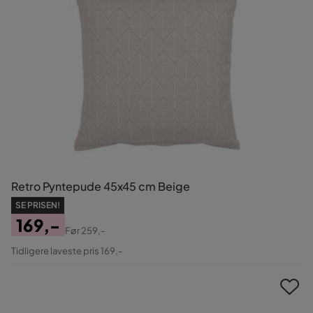
Retro Pyntepude 45x45 cm Beige
SE PRISEN!
169,-
Før
259,-
Pris
Original
Tidligere laveste pris 169,-
Pris