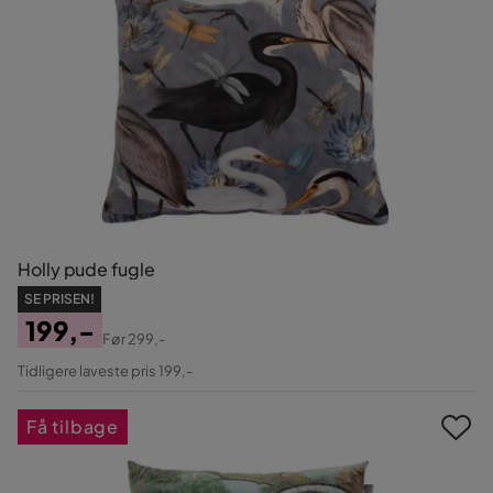
Holly pude fugle
SE PRISEN!
199,-
Før
299,-
Pris
Original
Tidligere laveste pris 199,-
Pris
Få tilbage