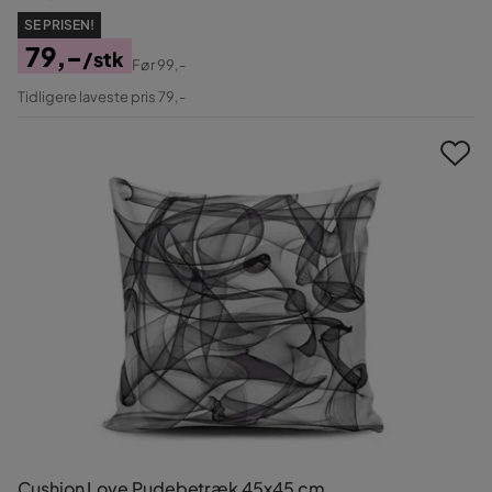
SE PRISEN!
79,-
/stk
Før
99,-
Pris
Original
Tidligere laveste pris 79,-
Pris
Cushion Love Pudebetræk 45x45 cm