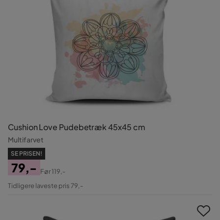
Cushion Love Pudebetræk 45x45 cm
Multifarvet
SE PRISEN!
79,-
Før
119,-
Pris
Original
Tidligere laveste pris 79,-
Pris