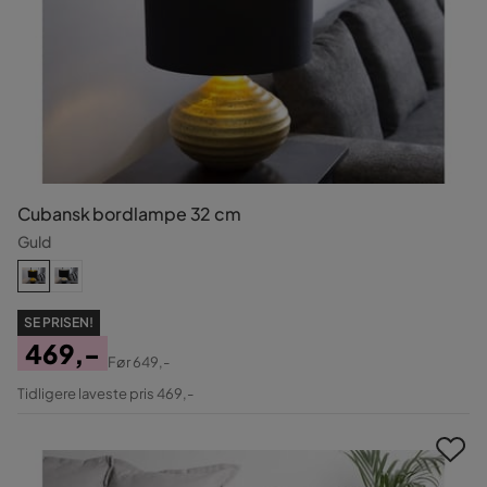
Cubansk bordlampe 32 cm
Guld
SE PRISEN!
469,-
Før
649,-
Pris
Original
Tidligere laveste pris 469,-
Pris