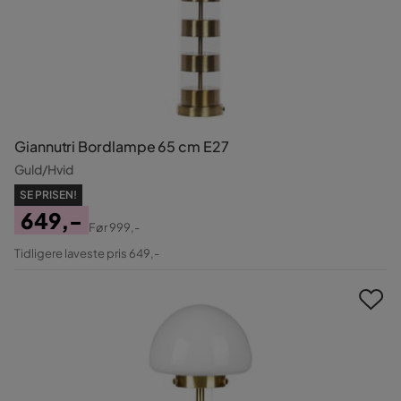
Giannutri Bordlampe 65 cm E27
Guld/Hvid
SE PRISEN!
649,-
Før
999,-
Pris
Original
Tidligere laveste pris 649,-
Pris