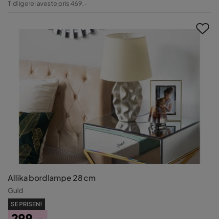
Tidligere laveste pris 469,-
Pris
Allika bordlampe 28 cm
Guld
SE PRISEN!
299,-