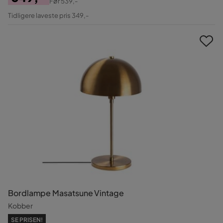
Før
539,-
Pris
Original
Tidligere laveste pris 349,-
Pris
Bordlampe Masatsune Vintage
Kobber
SE PRISEN!