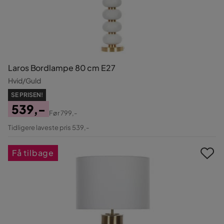
Laros Bordlampe 80 cm E27
Hvid/Guld
SE PRISEN!
539,-
Før
799,-
Pris
Original
Tidligere laveste pris 539,-
Pris
Få tilbage