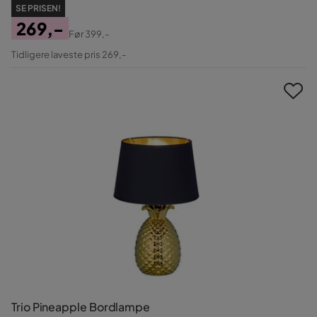
SE PRISEN!
269,-
Før
399,-
Pris
Original
Tidligere laveste pris 269,-
Pris
Trio Pineapple Bordlampe