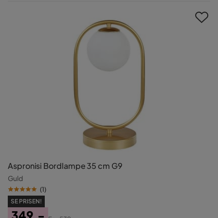
Pris
Aspronisi Bordlampe 35 cm G9
Guld
(
1
)
SE PRISEN!
349,-