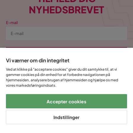
NYHEDSBREVET
E-mail
Tilmeld
Vi værner om din integritet
Ved at indtaste min e-mailadresse bekræfter jeg, at jeg gerne vil
Ved at klikke på "acceptere cookies" giver du dit samtykke til, at vi
gemmer cookies på din enhed for at forbedre navigationen på
modtage Trademax nyhedsbrev og godkender at Trademax behandler
hjemmesiden, analysere brugen af hjemmesiden og hjælpe os med
mine personlige oplysninger, for at kunne sende
vores markedsføringsindsats.
markedsføringsmateriale tilpasset mig, i henhold til Trademax
Persondatapolitik
.
Ja, tak! Jeg vil også gerne oprette en konto til
Accepter cookies
Mine sider.
Indstillinger
Alt dette og meget mere:
•
Alle dine køb samlet ét sted