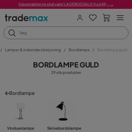
Havemøblerne skal væk! LAGERUDSALG fra 649,- →
Lamper & indendørsbelysning
Bordlampe
Bordlampe guld
BORDLAMPE GULD
29 stk produkter
Bordlampe
Vindueslampe
Skrivebordslampe