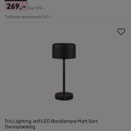
269,-
Før
399,-
Pris
Original
Tidligere laveste pris 269,-
Pris
Trio Lighting Jeff LED Bordlampe Matt Sort
Genopladelig