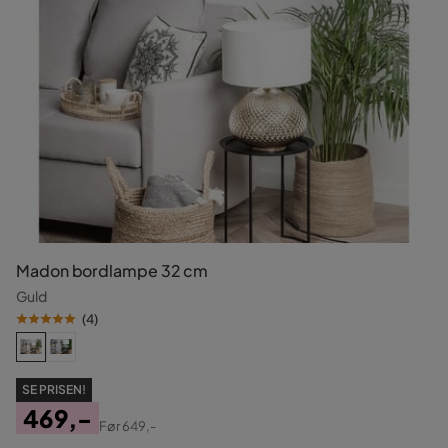
Madon bordlampe 32 cm
Guld
(
4
)
SE PRISEN!
469,-
Før
649,-
Pris
Original