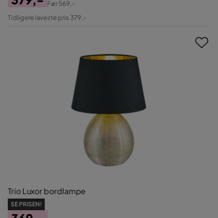
Før
569,-
Pris
Original
Tidligere laveste pris 379,-
Pris
Trio Luxor bordlampe
SE PRISEN!
369,-