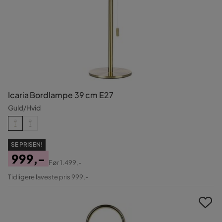
Icaria Bordlampe 39 cm E27
Guld/Hvid
SE PRISEN!
999,-
Før
1.499,-
Pris
Original
Tidligere laveste pris 999,-
Pris