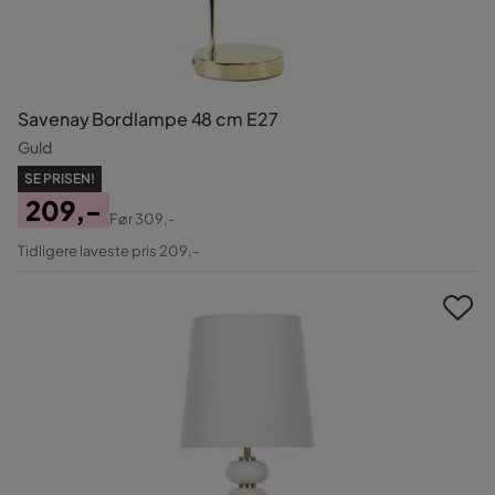
Savenay Bordlampe 48 cm E27
Guld
SE PRISEN!
209,-
Før
309,-
Pris
Original
Tidligere laveste pris 209,-
Pris