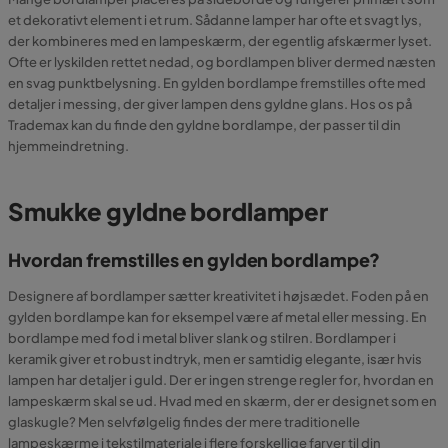
et dekorativt element i et rum. Sådanne lamper har ofte et svagt lys,
der kombineres med en lampeskærm, der egentlig afskærmer lyset.
Ofte er lyskilden rettet nedad, og bordlampen bliver dermed næsten
en svag punktbelysning. En gylden bordlampe fremstilles ofte med
detaljer i messing, der giver lampen dens gyldne glans. Hos os på
Trademax kan du finde den gyldne bordlampe, der passer til din
hjemmeindretning.
Smukke gyldne bordlamper
Hvordan fremstilles en gylden bordlampe?
Designere af bordlamper sætter kreativitet i højsædet. Foden på en
gylden bordlampe kan for eksempel være af metal eller messing. En
bordlampe med fod i metal bliver slank og stilren. Bordlamper i
keramik giver et robust indtryk, men er samtidig elegante, især hvis
lampen har detaljer i guld. Der er ingen strenge regler for, hvordan en
lampeskærm skal se ud. Hvad med en skærm, der er designet som en
glaskugle? Men selvfølgelig findes der mere traditionelle
lampeskærme i tekstilmateriale i flere forskellige farver til din