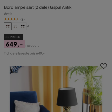
Bordlampe sæt (2 dele) Jaspal Antik
Antik
(
2
)
+1
SE PRISEN!
649,-
Før
999,-
Pris
Original
Tidligere laveste pris 649,-
Pris