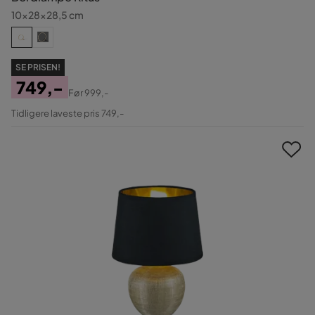
10x28x28,5 cm
SE PRISEN!
749,-
Før
999,-
Pris
Original
Tidligere laveste pris 749,-
Pris