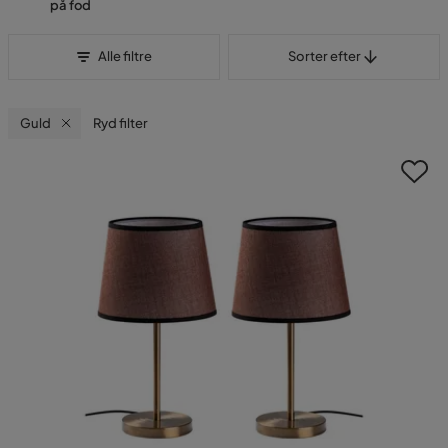
på fod
Sorter efter
Alle filtre
Sorter efter
Guld
Ryd filter