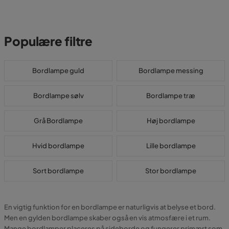
Populære filtre
Bordlampe guld
Bordlampe messing
Bordlampe sølv
Bordlampe træ
Grå Bordlampe
Høj bordlampe
Hvid bordlampe
Lille bordlampe
Sort bordlampe
Stor bordlampe
En vigtig funktion for en bordlampe er naturligvis at belyse et bord.
Men en gylden bordlampe skaber også en vis atmosfære i et rum.
Mange bordlamper placeres på sideborde og fungerer primært som