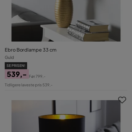
Ebro Bordlampe 33 cm
Guld
SE PRISEN!
539,-
Før
799,-
Pris
Original
Tidligere laveste pris 539,-
Pris