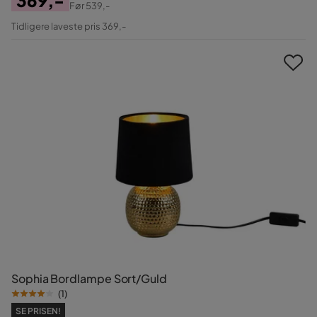
Før
539,-
Pris
Original
Tidligere laveste pris 369,-
Pris
Sophia Bordlampe Sort/Guld
(
1
)
SE PRISEN!