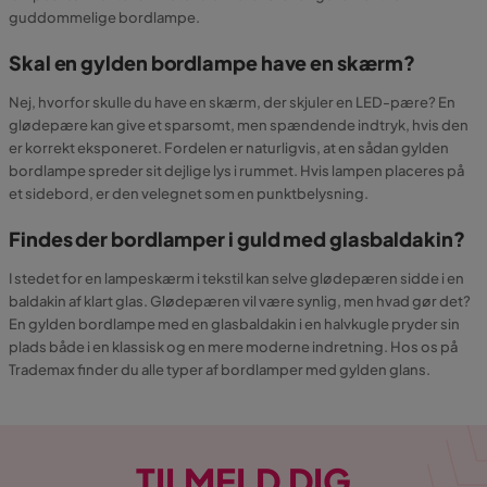
guddommelige bordlampe.
Skal en gylden bordlampe have en skærm?
Nej, hvorfor skulle du have en skærm, der skjuler en LED-pære? En
glødepære kan give et sparsomt, men spændende indtryk, hvis den
er korrekt eksponeret. Fordelen er naturligvis, at en sådan gylden
bordlampe spreder sit dejlige lys i rummet. Hvis lampen placeres på
et sidebord, er den velegnet som en punktbelysning.
Findes der bordlamper i guld med glasbaldakin?
I stedet for en lampeskærm i tekstil kan selve glødepæren sidde i en
baldakin af klart glas. Glødepæren vil være synlig, men hvad gør det?
En gylden bordlampe med en glasbaldakin i en halvkugle pryder sin
plads både i en klassisk og en mere moderne indretning. Hos os på
Trademax finder du alle typer af bordlamper med gylden glans.
TILMELD DIG