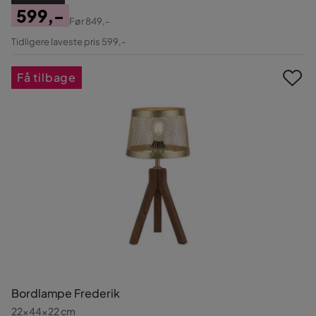
599,-
Før
849,-
Pris
Original
Tidligere laveste pris 599,-
Pris
Få tilbage
Bordlampe Frederik
22x44x22 cm