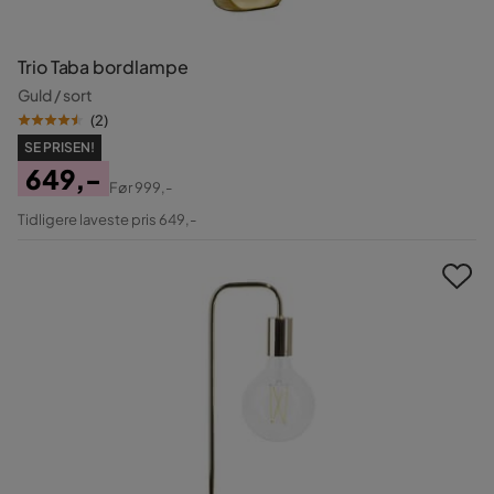
Trio Taba bordlampe
Guld / sort
(
2
)
SE PRISEN!
649,-
Før
999,-
Pris
Original
Tidligere laveste pris 649,-
Pris