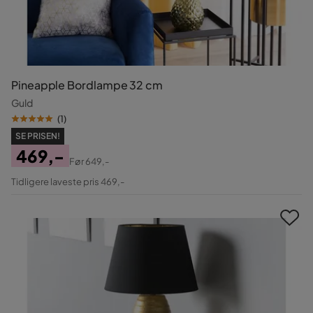
Pineapple Bordlampe 32 cm
Guld
(
1
)
SE PRISEN!
469,-
Før
649,-
Pris
Original
Tidligere laveste pris 469,-
Pris