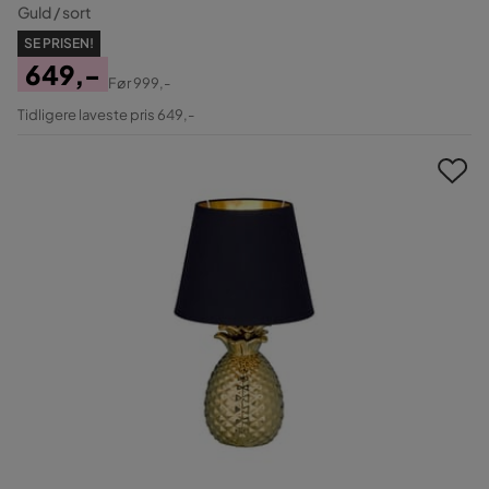
Guld / sort
SE PRISEN!
649,-
Før
999,-
Pris
Original
Tidligere laveste pris 649,-
Pris