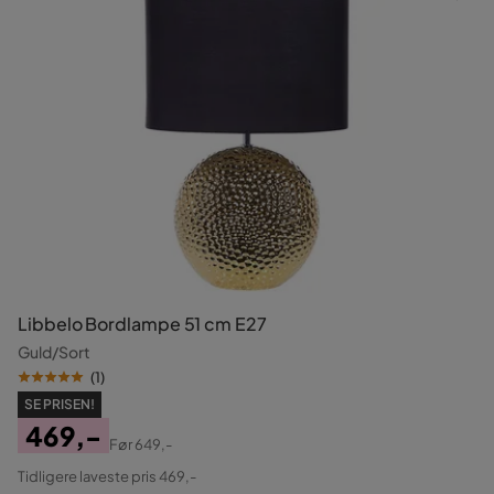
Libbelo Bordlampe 51 cm E27
Guld/Sort
(
1
)
SE PRISEN!
469,-
Før
649,-
Pris
Original
Tidligere laveste pris 469,-