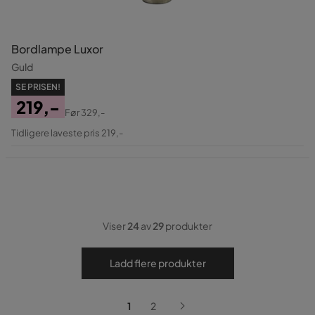
Bordlampe Luxor
Guld
SE PRISEN!
219,-
Før
329,-
Pris
Original
Tidligere laveste pris 219,-
Pris
Viser
24
av
29
produkter
Ladd flere produkter
1
2