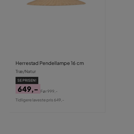
Herrestad Pendellampe 16 cm
Træ/Natur
SE PRISEN!
649,-
Før
999,-
Pris
Original
Tidligere laveste pris 649,-
Pris