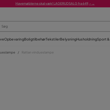
Havemøblerne skal væk! LAGERUDSALG fra 649,- →
ve
Opbevaring
Boligtilbehør
Tekstiler
Belysning
Husholdning
Sport & 
dueslampe
Rattan vindueslampe