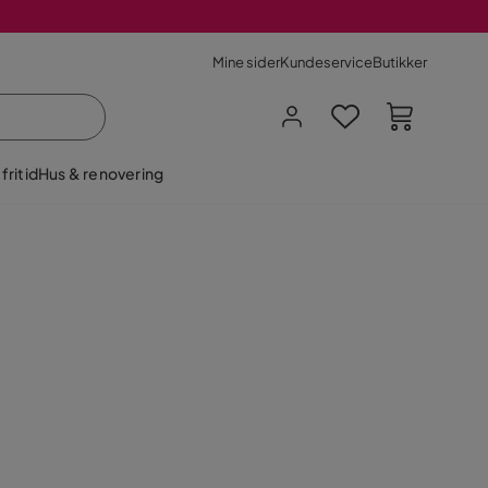
Mine sider
Kundeservice
Butikker
fritid
Hus & renovering