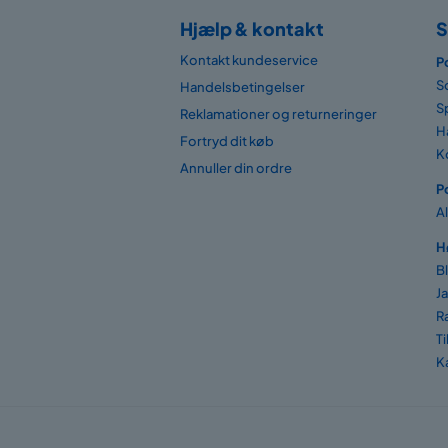
Hjælp & kontakt
S
Kontakt kundeservice
P
S
Handelsbetingelser
S
Reklamationer og returneringer
H
Fortryd dit køb
K
Annuller din ordre
P
A
H
B
J
R
T
K