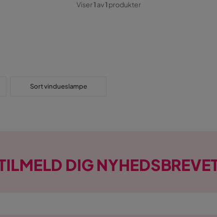
Viser
1
av
1
produkter
Sort vindueslampe
TILMELD DIG NYHEDSBREVE