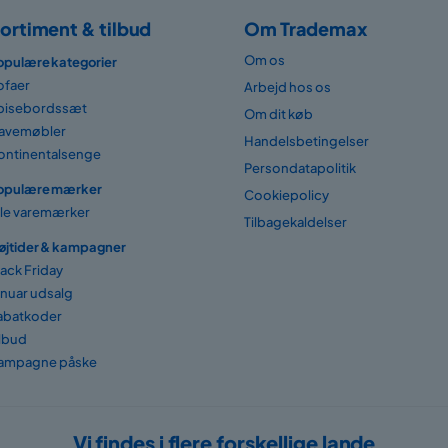
ortiment & tilbud
Om Trademax
Om os
opulære kategorier
ofaer
Arbejd hos os
pisebordssæt
Om dit køb
avemøbler
Handelsbetingelser
ontinentalsenge
Persondatapolitik
opulære mærker
Cookiepolicy
lle varemærker
Tilbagekaldelser
øjtider & kampagner
lack Friday
anuar udsalg
abatkoder
ilbud
ampagne påske
Vi findes i flere forskellige lande