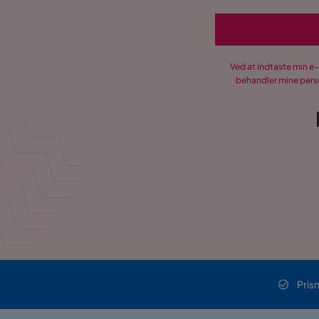
Ved at indtaste min e
behandler mine perso
Pris