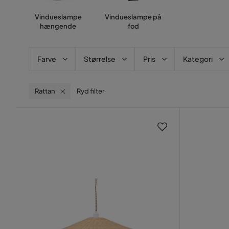
Vindueslampe
Vindueslampe på
hængende
fod
Farve
Størrelse
Pris
Kategori
Rattan
Ryd filter