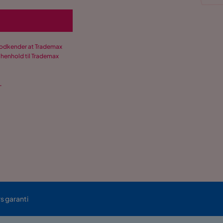
 godkender at Trademax
 henhold til Trademax
.
rs garanti