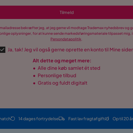
Tilmeld
-mailadresse bekræfter jeg, at jeg gerne vil modtage Trademax nyhedsbrev og
nlige oplysninger, for at kunne sende markedsføringsmateriale tilpasset mig, i
Persondatapolitik
.
Ja, tak! Jeg vil også gerne oprette en konto til Mine sider
Alt dette og meget mere:
•
Alle dine køb samlet ét sted
•
Personlige tilbud
•
Gratis og fuldt digitalt
match
14 dages fortrydelse
Fast lav fragtafgift
Op til 20 å