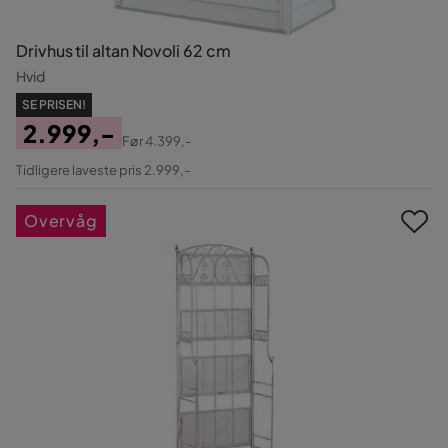
Drivhus til altan Novoli 62 cm
Hvid
SE PRISEN!
2.999,-
Før
4.399,-
Pris
Original
Tidligere laveste pris 2.999,-
Pris
Overvåg