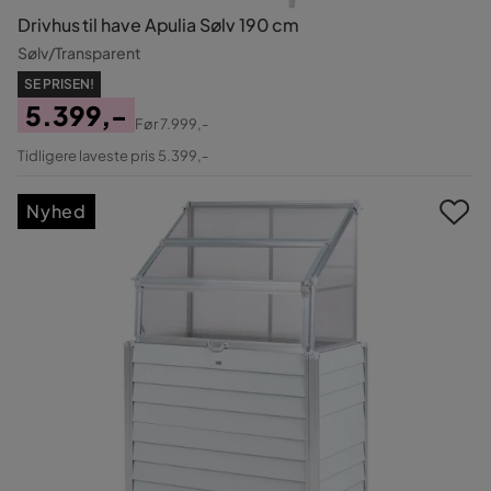
Drivhus til have Apulia Sølv 190 cm
Sølv/Transparent
SE PRISEN!
5.399,-
Før
7.999,-
Pris
Original
Tidligere laveste pris 5.399,-
Pris
Nyhed