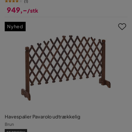
(
1
)
949,-
/stk
Pris
Nyhed
Havespalier Pavarolo udtrækkelig
Brun