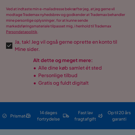
Ved at indtaste min e-mailadresse bekræfter jeg, at jeg gerne vil
modtage Trademax nyhedsbrev og godkender at Trademax behandler
mine personlige oplysninger, for at kunne sende
markedsføringsmateriale tilpasset mig, i henhold til Trademax
Persondatapolitik
.
Ja, tak! Jeg vil også gerne oprette en konto til
Mine sider.
Alt dette og meget mere:
•
Alle dine køb samlet ét sted
•
Personlige tilbud
•
Gratis og fuldt digitalt
14 dages
Fast lav
Op til 20 års
Prismatch
fortrydelse
fragtafgift
garanti