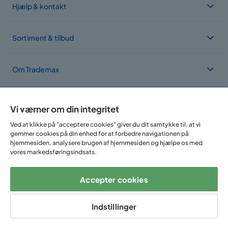
Hjælp & kontakt
Sortiment & tilbud
Om Trademax
Vi findes i flere forskellige lande
Vi værner om din integritet
Ved at klikke på "acceptere cookies" giver du dit samtykke til, at vi
gemmer cookies på din enhed for at forbedre navigationen på
hjemmesiden, analysere brugen af hjemmesiden og hjælpe os med
vores markedsføringsindsats.
Accepter cookies
Følg os på:
Indstillinger
Copyright © 2025 Home Furnishing Nordic AB