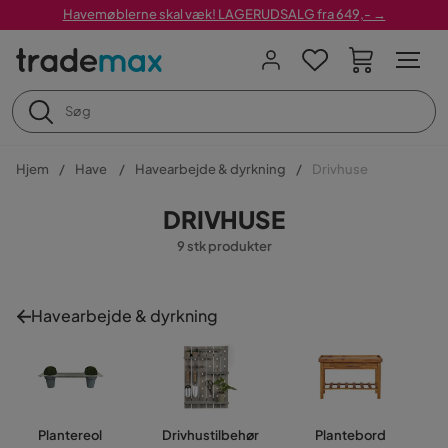
Havemøblerne skal væk! LAGERUDSALG fra 649,- →
Hjem
Have
Havearbejde & dyrkning
Drivhuse
DRIVHUSE
9 stk produkter
Havearbejde & dyrkning
Plantereol
Drivhustilbehør
Plantebord