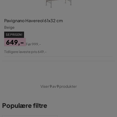
Pavignano Havereol 61x32 cm
Beige
SE PRISEN!
649,-
Før
999,-
Pris
Original
Tidligere laveste pris 649,-
Pris
Viser
9
av
9
produkter
Populære filtre