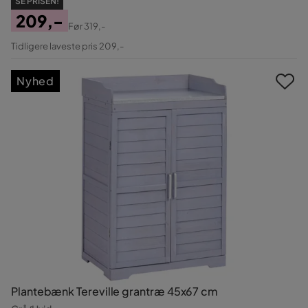
SE PRISEN!
209,-
Før
319,-
Pris
Original
Tidligere laveste pris 209,-
Pris
Nyhed
Plantebænk Tereville grantræ 45x67 cm