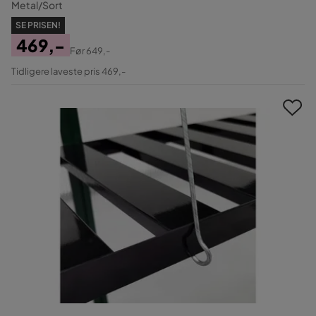
Metal/Sort
SE PRISEN!
469,-
Før
649,-
Pris
Original
Tidligere laveste pris 469,-
Pris