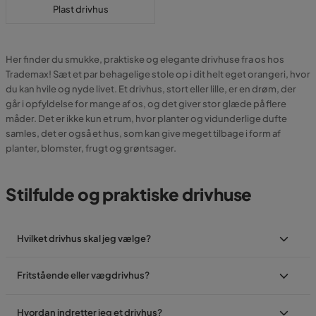
Plast drivhus
Her finder du smukke, praktiske og elegante drivhuse fra os hos
Trademax! Sæt et par behagelige stole op i dit helt eget orangeri, hvor
du kan hvile og nyde livet. Et drivhus, stort eller lille, er en drøm, der
går i opfyldelse for mange af os, og det giver stor glæde på flere
måder. Det er ikke kun et rum, hvor planter og vidunderlige dufte
samles, det er også et hus, som kan give meget tilbage i form af
planter, blomster, frugt og grøntsager.
Stilfulde og praktiske drivhuse
Hvilket drivhus skal jeg vælge?
Fritstående eller vægdrivhus?
Hvordan indretter jeg et drivhus?