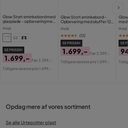
Glow Stort sminkebord med
Glow Stort sminkebord –
Glow
Modstand:
glasplade – opbevaring med
Opbevaring med skuffer 120
med 
skuffer og rum 120 cm
cm
Holl
Hvid
Hvid
Hvid
opla
(
12
)
Vedligeholdelsestips:
SE PRISEN!
SE P
Fiber Clay:
1.699,-
9
SE PRISEN!
Før
3.399,-
1.699,-
Pris
Original
Pri
Or
Før
3.399,-
Tidligere laveste pris 1.699,-
Tidli
Pris
Original
Pris
Pri
Tidligere laveste pris 1.699,-
Pris
Opdag mere af vores sortiment
Se alle Urtepotter plast