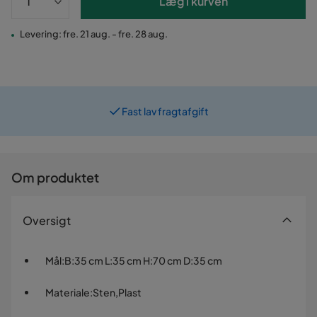
Læg i kurven
Levering: fre. 21 aug. - fre. 28 aug.
Fast lav fragtafgift
Prismatch
Om produktet
Oversigt
Mål
:
B:35 cm L:35 cm H:70 cm D:35 cm
Materiale
:
Sten,Plast