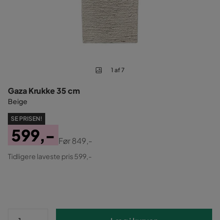
1 af 7
Gaza Krukke 35 cm
Beige
SE PRISEN!
599,-
Før
849,-
Pris
Original
Tidligere laveste pris 599,-
Pris