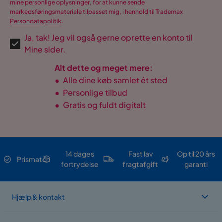
mine personlige oplysninger, for at kunne sende
markedsføringsmateriale tilpasset mig, i henhold til Trademax
Persondatapolitik
.
Ja, tak! Jeg vil også gerne oprette en konto til
Mine sider.
Alt dette og meget mere:
•
Alle dine køb samlet ét sted
•
Personlige tilbud
•
Gratis og fuldt digitalt
14 dages
Fast lav
Op til 20 års
Prismatch
fortrydelse
fragtafgift
garanti
Hjælp & kontakt