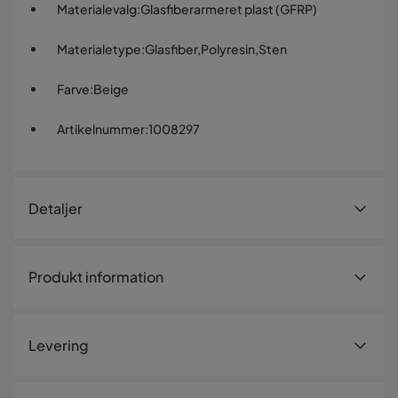
Materialevalg
:
Glasfiberarmeret plast (GFRP)
Materialetype
:
Glasfiber,Polyresin,Sten
Farve
:
Beige
Artikelnummer
:
1008297
Detaljer
Artikelnummer:
1008297
Produkt information
Størrelse
Højde
70 cm
Levering
Bredde
35 cm
Længde
35 cm