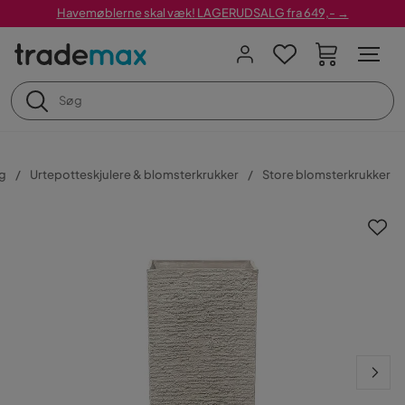
Havemøblerne skal væk! LAGERUDSALG fra 649,- →
g
Urtepotteskjulere & blomsterkrukker
Store blomsterkrukker